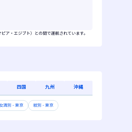
オピア・エジブト）との間で運航されています。
四国
九州
沖縄
女満別 - 東京
紋別 - 東京