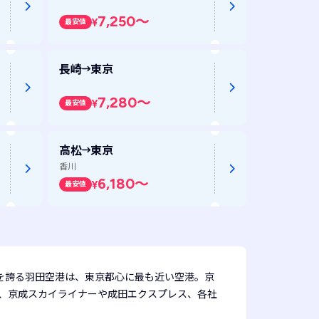
7,250
～
¥
最安値
長崎
東京
7,280
～
¥
最安値
高松
東京
香川
6,180
～
¥
最安値
を誇る羽田空港は、東京都心に最も近い空港。京
は、京成スカイライナーや成田エクスプレス、各社