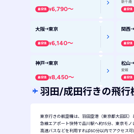
新千歳
6,790
～
¥
最安値
最安値
大阪
東京
関西
6,140
～
¥
最安値
最安値
神戸
東京
松山
愛媛
8,450
～
¥
最安値
最安値
羽田/成田行きの飛行
東京行きの航空機は、羽田空港（東京都大田区）
急線エアポート快特で品川駅へ約15分、東京モ
高速バスなどを利用すれば60分以内でアクセス可