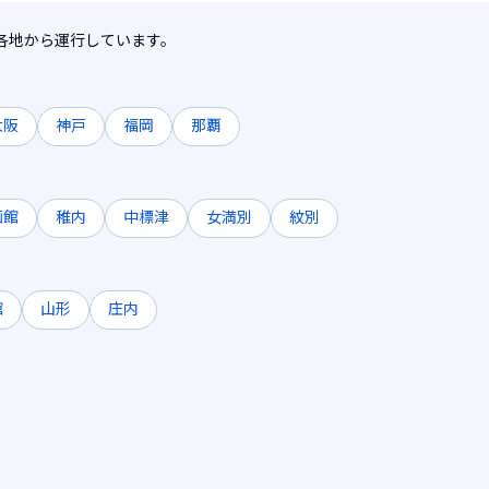
各地から運行しています。
大阪
神戸
福岡
那覇
函館
稚内
中標津
女満別
紋別
館
山形
庄内