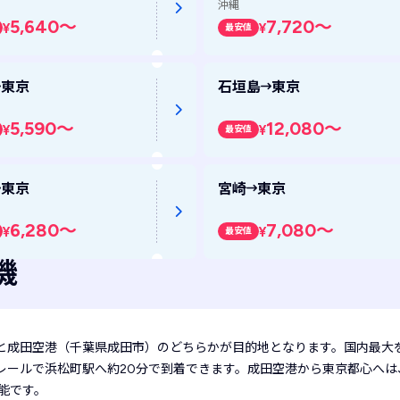
沖縄
5,640
～
7,720
～
¥
¥
最安値
東京
石垣島
東京
5,590
～
12,080
～
¥
¥
最安値
東京
宮崎
東京
6,280
～
7,080
～
¥
¥
最安値
機
と成田空港（千葉県成田市）のどちらかが目的地となります。国内最大
ノレールで浜松町駅へ約20分で到着できます。成田空港から東京都心へ
能です。