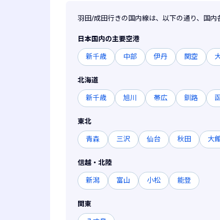
羽田/成田行きの国内線は、以下の通り、国内
日本国内の主要空港
新千歳
中部
伊丹
関空
北海道
新千歳
旭川
帯広
釧路
東北
青森
三沢
仙台
秋田
大
信越・北陸
新潟
富山
小松
能登
関東