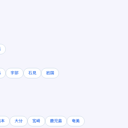
浜
島
宇部
石見
岩国
熊本
大分
宮崎
鹿児島
奄美