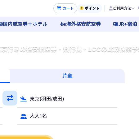
カート
ポイント
ご利用方法
国内航空券＋ホテル
海外格安航空券
JR+宿泊
東京行きの格安航空券・飛行機・LCCの比較検索予
片道
東京(羽田/成田)
大人1名