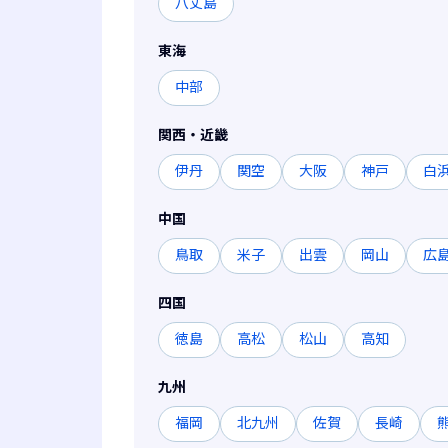
八丈島
東海
中部
関西・近畿
伊丹
関空
大阪
神戸
白
中国
鳥取
米子
出雲
岡山
広
四国
徳島
高松
松山
高知
九州
福岡
北九州
佐賀
長崎