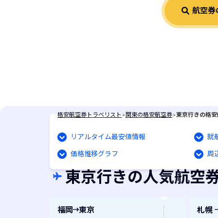
航空券
お知らせはありません
格安航空券トラベリスト
>
関東の格安航空券
>
東京行きの格安
リアルタイム最安値情報
就
価格推移グラフ
周
東京行きの人気航空
福岡
東京
札幌