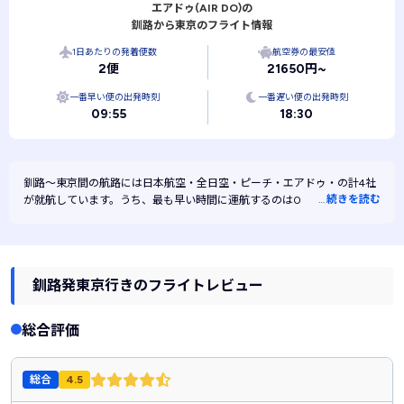
エアドゥ(AIR DO)の
釧路から東京のフライト情報
1日あたりの発着便数
航空券の最安値
2便
21650円~
一番早い便の出発時刻
一番遅い便の出発時刻
09:55
18:30
釧路～東京間の航路には
日本航空・
全日空・
ピーチ・
エアドゥ・
の計4社
…
続きを読む
が就航しています。うち、最も早い時間に運航するのは09:50、最も遅い
時間に運航するのは19:55です。また、最も安く運航するのはピーチで
す。
釧路発東京行きのフライトレビュー
総合評価
総合
4.5