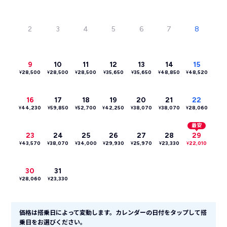
2
3
4
5
6
7
8
9
10
11
12
13
14
15
¥
28,500
¥
28,500
¥
28,500
¥
35,650
¥
35,650
¥
48,850
¥
48,520
16
17
18
19
20
21
22
¥
44,230
¥
59,850
¥
52,700
¥
42,250
¥
38,070
¥
38,070
¥
28,060
最安
23
24
25
26
27
28
29
¥
43,570
¥
38,070
¥
34,000
¥
29,930
¥
25,970
¥
23,330
¥
22,010
30
31
¥
28,060
¥
23,330
価格は搭乗日によって変動します。カレンダーの日付をタップして搭
乗日をお選びください。