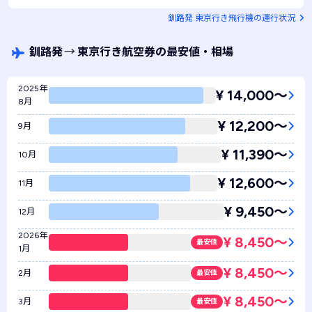
JAL542 / 普通席
空席あり
釧路発 東京行き飛行機の運行状況
釧路発
→
東京行き航空券の最安値・相場
2025年
¥ 14,000〜
8月
¥ 12,200〜
9月
¥ 11,390〜
10月
¥ 12,600〜
11月
¥ 9,450〜
12月
2026年
¥ 8,450〜
最安値
1月
¥ 8,450〜
2月
最安値
¥ 8,450〜
3月
最安値