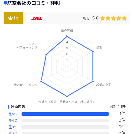
航空会社の口コミ・評判
1
5.0
位
総合
評価内訳
合計：
1件
1件
星5つ
0件
星4つ
0件
星3つ
0件
星2つ