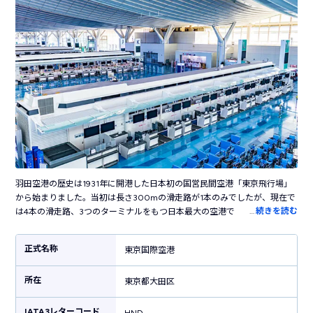
羽田空港の歴史は1931年に開港した日本初の国営民間空港「東京飛行場」
から始まりました。当初は長さ300mの滑走路が1本のみでしたが、現在で
…
続きを読む
は4本の滑走路、3つのターミナルをもつ日本最大の空港です。国内の主要
都市だけでなく海外の50以上の都市に就航し、日本と世界を結ぶ国際空港
として活躍しています。ターミナル内には売店やレストラン・カフェなど
正式名称
東京国際空港
100を超えるお店が立ち並び、飛行機の利用客以外も楽しめます。江戸の
街並みを再現した「江戸小路」や江戸時代の橋を半分のサイズで復元した
所在
「はねだ日本橋」など、日本らしい風情を感じる施設も見どころです。横
東京都大田区
浜駅まで電車で30分、東京駅まで約50分というアクセスの良さも魅力で
す。
IATA3レターコード