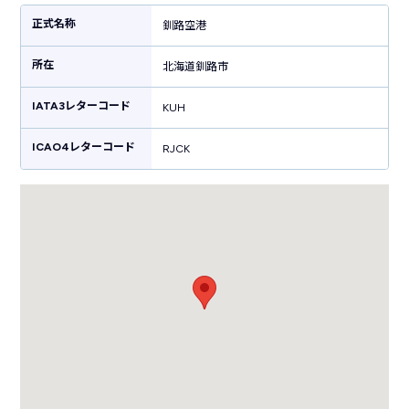
ェット機運航が実現したことにより、東京便の運航が開始されました。
正式名称
釧路空港
2,500mに滑走路が延長された2000年には国際チャーター便も運航開始
し、現在も北海道東部の重要なアクセス拠点として発展。「釧路湿原国立
所在
公園」から「阿寒摩周国立公園」へつながる北海道を代表する釧路の観光
北海道釧路市
地に訪れる多くの観光客が利用しています。
IATA3レターコード
KUH
ICAO4レターコード
RJCK