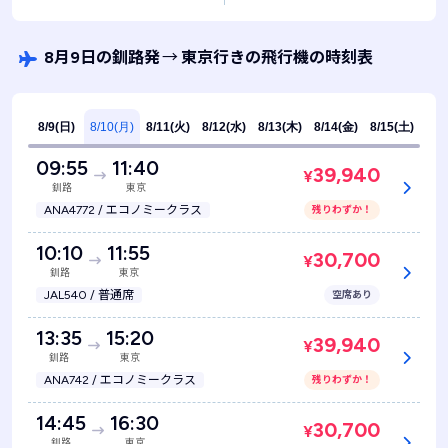
8月9日の釧路発
→
東京行きの飛行機の時刻表
8/9(日)
8/10(月)
8/11(火)
8/12(水)
8/13(木)
8/14(金)
8/15(土)
09:55
11:40
39,940
¥
釧路
東京
ANA4772 / エコノミークラス
残りわずか！
10:10
11:55
30,700
¥
釧路
東京
JAL540 / 普通席
空席あり
13:35
15:20
39,940
¥
釧路
東京
ANA742 / エコノミークラス
残りわずか！
14:45
16:30
30,700
¥
釧路
東京