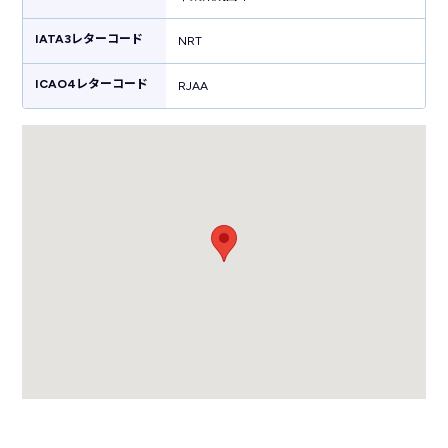
ぶ電車がターミナルに直結しているので都内へのアクセス・関東の観光に
便利です。
IATA3レターコード
NRT
ICAO4レターコード
RJAA