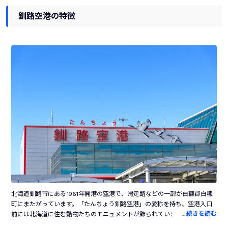
釧路空港の特徴
北海道釧路市にある1961年開港の空港で、滑走路などの一部が白糠郡白糠
町にまたがっています。「たんちょう釧路空港」の愛称を持ち、空港入口
…
続きを読む
前には北海道に住む動物たちのモニュメントが飾られています。プロペラ
機用の空港として運用が始まり、1973年に滑走路が1,800mまで延長しジ