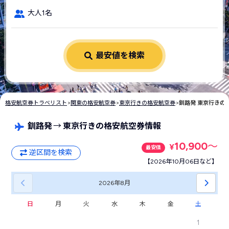
大人1名
最安値を検索
格安航空券トラベリスト
>
関東の格安航空券
>
東京行きの格安航空券
>
釧路発 東京行きの
釧路発
→
東京行きの格安航空券情報
10,900
〜
¥
最安値
逆区間を検索
【2026年10月06日など】
2026年
8月
日
月
火
水
木
金
土
1