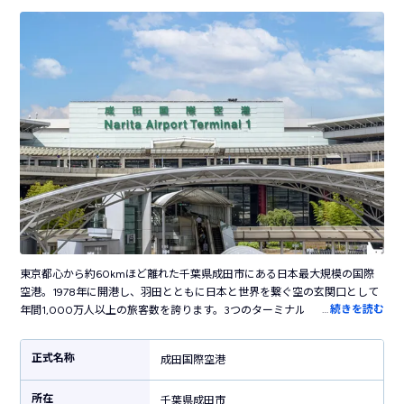
東京都心から約60kmほど離れた千葉県成田市にある日本最大規模の国際
空港。1978年に開港し、羽田とともに日本と世界を繋ぐ空の玄関口として
…
続きを読む
年間1,000万人以上の旅客数を誇ります。3つのターミナルを持ち、第3タ
ーミナルはLCC専用ターミナルとして活躍しています。空港内には葛飾北
斎の日本画や現代アート、ステンドグラスなどさまざまなアート作品が展
正式名称
成田国際空港
示された、国際空港らしい洗練された雰囲気。お土産売り場では東京・千
葉だけでなく全国各地のお土産・グルメが揃います。空港敷地内にはカプ
所在
セルホテルやシャワールームも併設しており高い快適性が魅力。都心を結
千葉県成田市