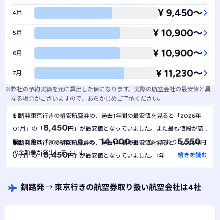
¥ 9,450〜
4月
¥ 10,900〜
5月
¥ 10,900〜
6月
¥ 11,230〜
7月
※
弊社の予約実績を元に算出した値になります。実際の航空会社の最安値と異
なる場合がございますので、あらかじめご了承ください。
釧路発東京行きの格安航空券の、過去1年間の最安値を見ると「2026年
8,450
01月」の「
円」が最安値となっていました。また最も値段が高
14,000
5,550
騰した月は「2025年08月」の「
円」となっており
円
釧路発東京行きの格安航空券の、過去1年間の最安値を見ると「2026年
の金額差が発生しています。
8,450
…
続きを読む
01月」の「
円」が最安値となっていました。1年間を通して最安
8,450
値は
円で安定しており、月による金額の変動は起きにくい航空
券といえます。
釧路発
→
東京行きの航空券取り扱い航空会社は4社