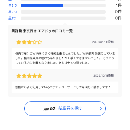
1件
星3つ
0件
星2つ
0件
星1つ
釧路発 東京行き エアドゥの口コミ一覧
2023/04/08投稿
機内で提供のWiFiをうまく接続出来ませんでした。WiFi信号を感知していま
した。機内搭乗員の助けもありましたが上手くできませんでした。 そうこう
している内に到着となりました。あとは全て快適でした。
2022/10/11投稿
普段からよく利用しているエアドゥユーザーとして今回も不満なしです！
航空券を探す