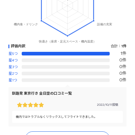
評価内訳
合計：
1件
1件
星5つ
0件
星4つ
0件
星3つ
0件
星2つ
0件
星1つ
釧路発 東京行き 全日空の口コミ一覧
2022/10/11投稿
機内ではトラブルなくリラックスしてフライトできました。