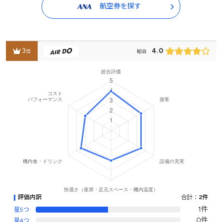
航空券を探す
3
4.0
位
総合
評価内訳
合計：
2件
1件
星5つ
0件
星4つ