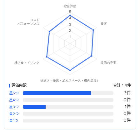
評価内訳
合計：
4件
3件
星5つ
0件
星4つ
1件
星3つ
0件
星2つ
0件
星1つ