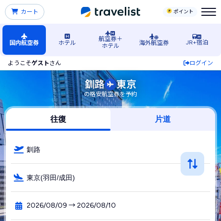
カート
ポイント
航空券＋
JR+宿泊
国内航空券
ホテル
海外航空券
ホテル
ようこそ
ゲスト
さん
ログイン
釧路空港発→東京行きの格安航空券・飛行機・LCC予約
釧路
東京
の格安航空券を予約
往復
片道
釧路
東京(羽田/成田)
2026/08/09 → 2026/08/10