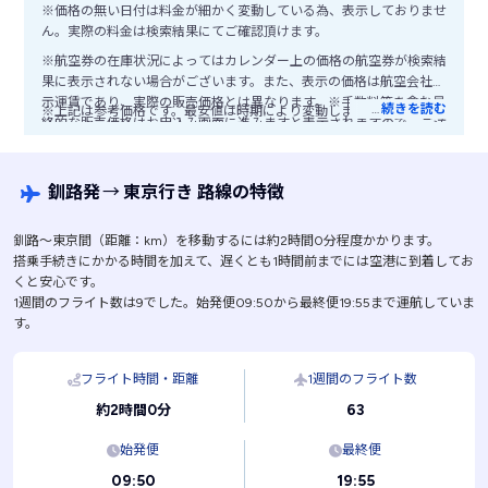
※価格の無い日付は料金が細かく変動している為、表示しておりませ
ん。実際の料金は検索結果にてご確認頂けます。
※航空券の在庫状況によってはカレンダー上の価格の航空券が検索結
果に表示されない場合がございます。また、表示の価格は航空会社公
示運賃であり、実際の販売価格とは異なります。※手数料等を含む最
…
続きを読む
※上記は参考価格です。最安値は時期により変動します。
終的な販売価格はお申込み画面に進みますと表示されますので、ご注
意ください。
釧路発
→
東京行き 路線の特徴
釧路〜東京間（距離：km）を移動するには約2時間0分程度かかります。
搭乗手続きにかかる時間を加えて、遅くとも1時間前までには空港に到着してお
くと安心です。
1週間のフライト数は9でした。始発便09:50から最終便19:55まで運航していま
す。
フライト時間・距離
1週間のフライト数
63
約2時間0分
始発便
最終便
09:50
19:55