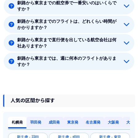
釧路から東京までの航空券で一番安いのはいくらで
着空港のある関東には5つの空港があります。羽田、成
すか？
田、東京、八丈島、茨城です。
釧路から東京までのフライトは、どれくらい時間が
釧路から東京までの最安値はピーチ(Peach)の10640円
かかりますか？
です。
釧路から東京まで直行便を出している航空会社は何
釧路から東京まで平均フライト時間は約2時間0分で
社ありますか？
す。
釧路から東京までは、週に何本のフライトがありま
釧路から東京まで直行便を出している航空会社は4社あ
すか？
ります。
8月時点では、釧路から東京までは毎週63本のフライト
があります。
人気の区間から探す
札幌発
羽田発
成田発
東京発
名古屋発
大阪発
大阪発
新千歳 - 羽田
新千歳 - 成田
新千歳 - 東京