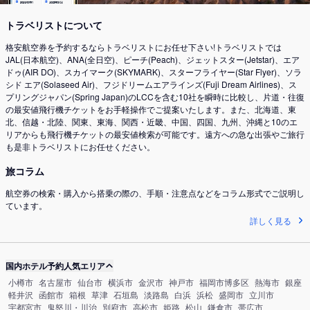
トラベリストについて
格安航空券を予約するならトラベリストにお任せ下さい!トラベリストでは
JAL(日本航空)、ANA(全日空)、ピーチ(Peach)、ジェットスター(Jetstar)、エア
ドゥ(AIR DO)、スカイマーク(SKYMARK)、スターフライヤー(Star Flyer)、ソラ
シド エア(Solaseed Air)、フジドリームエアラインズ(Fuji Dream Airlines)、ス
プリングジャパン(Spring Japan)のLCCを含む10社を瞬時に比較し、片道・往復
の最安値飛行機チケットをお手軽操作でご提案いたします。また、北海道、東
北、信越・北陸、関東、東海、関西・近畿、中国、四国、九州、沖縄と10のエ
リアからも飛行機チケットの最安値検索が可能です。遠方への急な出張やご旅行
も是非トラベリストにお任せください。
旅コラム
航空券の検索・購入から搭乗の際の、手順・注意点などをコラム形式でご説明し
ています。
詳しく見る
国内ホテル予約人気エリア
小樽市
名古屋市
仙台市
横浜市
金沢市
神戸市
福岡市博多区
熱海市
銀座
軽井沢
函館市
箱根
草津
石垣島
淡路島
白浜
浜松
盛岡市
立川市
宇都宮市
鬼怒川・川治
別府市
高松市
姫路
松山
鎌倉市
帯広市