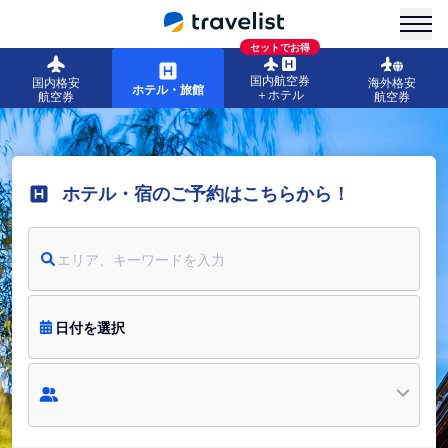
menu
セットでお得
国内航空券
国内格安
海外格安
ホテル・旅館
＋ホテル
航空券
航空券
ホテル・宿のご予約はこちらから！
エリア、キーワードを入力
日付を選択