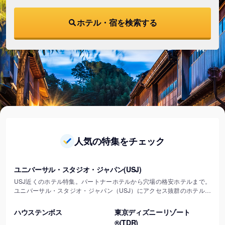
ホテル・宿を検索する
人気の特集をチェック
ユニバーサル・スタジオ・ジャパン(USJ)の特集を見る
ユニバーサル・スタジオ・ジャパン(USJ)
USJ近くのホテル特集。パートナーホテルから穴場の格安ホテルまで。
ユニバーサル・スタジオ・ジャパン（USJ）にアクセス抜群のホテルプ
ラン特集。最安値で賢く予約！
ハウステンボスの特集を見る
東京ディズニーリゾート®(TD
ハウステンボス
東京ディズニーリゾート
®(TDR)