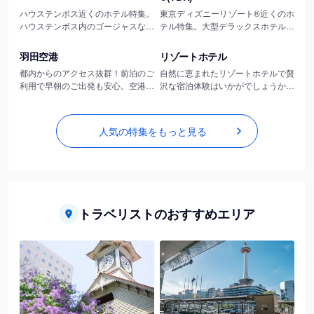
ハウステンボス近くのホテル特集。
東京ディズニーリゾート®近くのホ
ハウステンボス内のゴージャスな直
テル特集。大型デラックスホテルか
営ホテルから、電車・車ですぐ行け
らちょっと穴場のリーズナブルなホ
羽田空港の特集を見る
リゾートホテルの特集を見る
る佐世保エリアの穴場ホテルまで。
テルまで。アクセスがよく滞在時間
羽田空港
リゾートホテル
ハウステンボスに良アクセスのホテ
めいいっぱい楽しめるホテル特集。
都内からのアクセス抜群！前泊のご
自然に恵まれたリゾートホテルで贅
ルプラン特集。
利用で早朝のご出発も安心。空港周
沢な宿泊体験はいかがでしょうか？
辺のご宿泊は到着後すぐに疲れた体
魅力的な客室とロケーション抜群の
を休めることができます。
絶景！充実のレクリエーション施設
とレストランでの美味しい食事は絶
人気の特集をもっと見る
品です！
トラベリストのおすすめエリア
札幌・定山渓のホテル一覧
京都駅周辺のホテル一覧