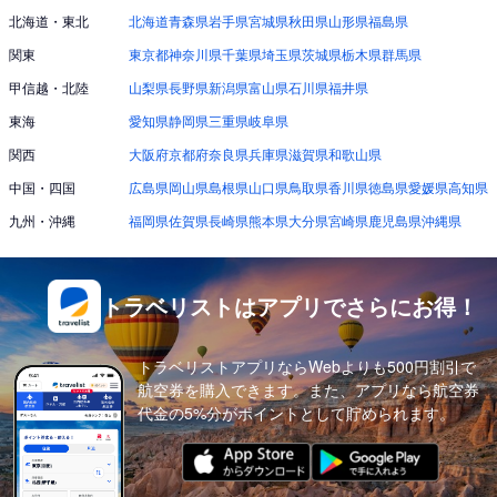
北海道・東北
北海道
青森県
岩手県
宮城県
秋田県
山形県
福島県
関東
東京都
神奈川県
千葉県
埼玉県
茨城県
栃木県
群馬県
甲信越・北陸
山梨県
長野県
新潟県
富山県
石川県
福井県
東海
愛知県
静岡県
三重県
岐阜県
関西
大阪府
京都府
奈良県
兵庫県
滋賀県
和歌山県
中国・四国
広島県
岡山県
島根県
山口県
鳥取県
香川県
徳島県
愛媛県
高知県
九州・沖縄
福岡県
佐賀県
長崎県
熊本県
大分県
宮崎県
鹿児島県
沖縄県
トラベリストはアプリでさらにお得！
トラベリストアプリならWebよりも500円割引で
航空券を購入できます。また、アプリなら航空券
代金の5%分がポイントとして貯められます。