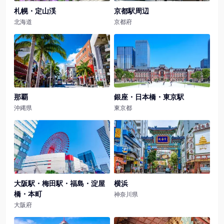
札幌・定山渓
京都駅周辺
北海道
京都府
那覇のホテル一覧
銀座・日本橋・東京駅のホテ
那覇
銀座・日本橋・東京駅
沖縄県
東京都
大阪駅・梅田駅・福島・淀屋橋・本町のホテル一覧
横浜のホテル一覧
大阪駅・梅田駅・福島・淀屋
横浜
橋・本町
神奈川県
大阪府
博多・海の中道のホテル一覧
奈良・斑鳩・天理のホテル一