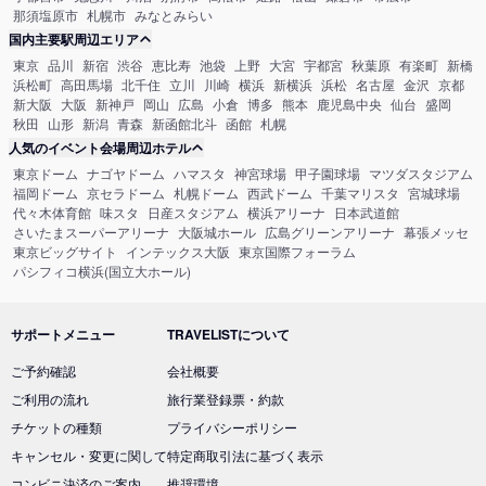
那須塩原市
札幌市
みなとみらい
国内主要駅周辺エリア
東京
品川
新宿
渋谷
恵比寿
池袋
上野
大宮
宇都宮
秋葉原
有楽町
新橋
浜松町
高田馬場
北千住
立川
川崎
横浜
新横浜
浜松
名古屋
金沢
京都
新大阪
大阪
新神戸
岡山
広島
小倉
博多
熊本
鹿児島中央
仙台
盛岡
秋田
山形
新潟
青森
新函館北斗
函館
札幌
人気のイベント会場周辺ホテル
東京ドーム
ナゴヤドーム
ハマスタ
神宮球場
甲子園球場
マツダスタジアム
福岡ドーム
京セラドーム
札幌ドーム
西武ドーム
千葉マリスタ
宮城球場
代々木体育館
味スタ
日産スタジアム
横浜アリーナ
日本武道館
さいたまスーパーアリーナ
大阪城ホール
広島グリーンアリーナ
幕張メッセ
東京ビッグサイト
インテックス大阪
東京国際フォーラム
パシフィコ横浜(国立大ホール)
サポートメニュー
TRAVELISTについて
ご予約確認
会社概要
ご利用の流れ
旅行業登録票・約款
チケットの種類
プライバシーポリシー
キャンセル・変更に関して
特定商取引法に基づく表示
コンビニ決済のご案内
推奨環境