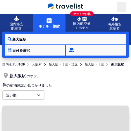
menu
セットでお得
国内航空券
国内格安
海外格安
ホテル・旅館
＋ホテル
航空券
航空券
新大阪駅
日付を選択
国内ホテルTOP
大阪府
新大阪・十三・江坂
新大阪・十三
新大阪駅
新大阪駅
のホテル
件
の宿泊施設が見つかりました
近い順
周辺地域