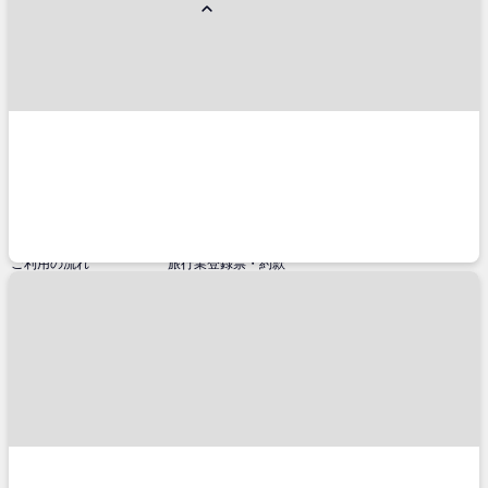
人気のイベント会場周辺ホテル
東京ドーム
ナゴヤドーム
ハマスタ
神宮球場
甲子園球場
マツダスタジアム
福岡ドーム
京セラドーム
札幌ドーム
西武ドーム
千葉マリスタ
宮城球場
代々木体育館
味スタ
日産スタジアム
横浜アリーナ
日本武道館
さいたまスーパーアリーナ
大阪城ホール
広島グリーンアリーナ
幕張メッセ
東京ビッグサイト
インテックス大阪
東京国際フォーラム
パシフィコ横浜(国立大ホール)
サポートメニュー
TRAVELISTについて
ご予約確認
会社概要
ご利用の流れ
旅行業登録票・約款
チケットの種類
プライバシーポリシー
キャンセル・変更に関して
特定商取引法に基づく表示
コンビニ決済のご案内
推奨環境
よくあるご質問
サイトマップ
お問い合わせ
TRAVELISTのアプリ