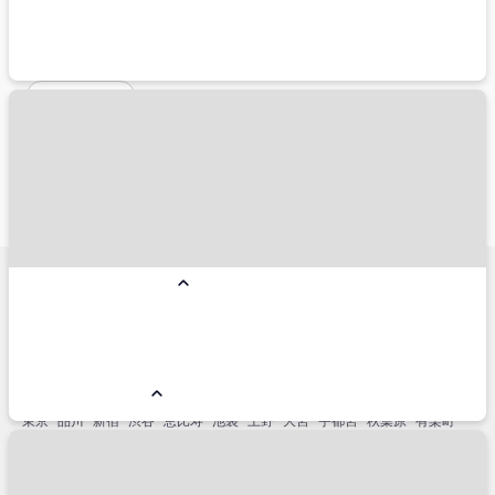
新千歳空港
旅行スタイルから探す
ペットと一緒
こだわり条件から探す
朝食付き
夕食付き
禁煙
総合人気ランキング
コンドミニアム
リゾートホテル
国内ホテル予約人気エリア
小樽市
名古屋市
仙台市
横浜市
金沢市
神戸市
福岡市博多区
熱海市
銀座
軽井沢
函館市
箱根
草津
石垣島
淡路島
白浜
浜松
盛岡市
立川市
宇都宮市
鬼怒川・川治
別府市
高松市
姫路
松山
鎌倉市
帯広市
那須塩原市
札幌市
みなとみらい
国内主要駅周辺エリア
東京
品川
新宿
渋谷
恵比寿
池袋
上野
大宮
宇都宮
秋葉原
有楽町
新橋
浜松町
高田馬場
北千住
立川
川崎
横浜
新横浜
浜松
名古屋
金沢
京都
新大阪
大阪
新神戸
岡山
広島
小倉
博多
熊本
鹿児島中央
仙台
盛岡
秋田
山形
新潟
青森
新函館北斗
函館
札幌