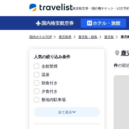
格安航空券・飛行機チケット・LCC予
国内格安
航空券
ホテル・旅館
国内ホテルTOP
鹿児島県
鹿児島・桜島
鹿児島
鹿児
鹿
人気の絞り込み条件
件
の宿
全館禁煙
温泉
朝食付き
夕食付き
敷地内駐車場
全て表示