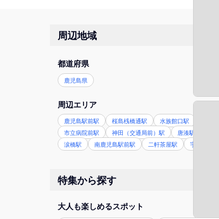
周辺地域
都道府県
鹿児島県
周辺エリア
鹿児島駅前駅
桜島桟橋通駅
水族館口駅
市役
市立病院前駅
神田（交通局前）駅
唐湊駅
工
涙橋駅
南鹿児島駅前駅
二軒茶屋駅
宇宿一丁
特集から探す
大人も楽しめるスポット