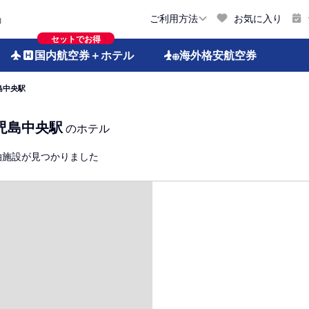
お気に入り
ご利用方法
約
セットでお得
国内航空券
＋ホテル
海外格安
航空券
島中央駅
児島中央駅
のホテル
泊施設が見つかりました