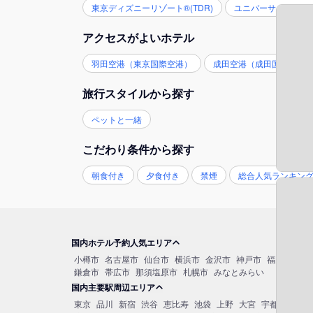
東京ディズニーリゾート®(TDR)
ユニバーサル・スタジ
アクセスがよいホテル
羽田空港（東京国際空港）
成田空港（成田国際空港
旅行スタイルから探す
ペットと一緒
こだわり条件から探す
朝食付き
夕食付き
禁煙
総合人気ランキン
国内ホテル予約人気エリア
小樽市
名古屋市
仙台市
横浜市
金沢市
神戸市
福岡市博多
鎌倉市
帯広市
那須塩原市
札幌市
みなとみらい
国内主要駅周辺エリア
東京
品川
新宿
渋谷
恵比寿
池袋
上野
大宮
宇都宮
秋葉