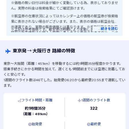
※価格の無い日付は料金が細かく変動している為、表示しておりませ
ん。実際の料金は検索結果にてご確認頂けます。
※航空券の在庫状況によってはカレンダー上の価格の航空券が検索結
果に表示されない場合がございます。また、表示の価格は航空会社公
示運賃であり、実際の販売価格とは異なります。※手数料等を含む最
…
続きを読む
※上記は参考価格です。最安値は時期により変動します。
終的な販売価格はお申込み画面に進みますと表示されますので、ご注
意ください。
東京発
→
大阪行き 路線の特徴
東京〜大阪間（距離：451km）を移動するには約1時間35分程度かかります。
搭乗手続きにかかる時間を加えて、遅くとも1時間前までには空港に到着してお
くと安心です。
1週間のフライト数は46でした。始発便06:20から最終便20:55まで運航してい
ます。
フライト時間・距離
1週間のフライト数
322
約1時間35分
（距離：451km）
始発便
最終便