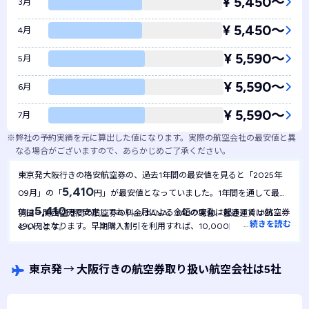
¥ 5,450〜
3月
¥ 5,450〜
4月
¥ 5,590〜
5月
¥ 5,590〜
6月
¥ 5,590〜
7月
※
弊社の予約実績を元に算出した値になります。実際の航空会社の最安値と異
なる場合がございますので、あらかじめご了承ください。
東京発大阪行きの格安航空券の、過去1年間の最安値を見ると「2025年
5,410
09月」の「
円」が最安値となっていました。1年間を通して最安
5,410
値は
円で安定しており、月による金額の変動は起きにくい航空券
羽田ー関西空港間の航空券の料金はANA、JALの場合、普通運賃は25
…
続きを読む
490円となります。早期購入割引を利用すれば、10,000円台で可能で
といえます。
す。スターフライヤー（STARFLYER）の場合、普通運賃は23 490円、早
期購入割引を利用すれば10,000円以下でも購入可能です。
成田ー関西空港間はLCCを利用すれば4,000円以下で航空券を購入する
東京発
→
大阪行きの航空券取り扱い航空会社は5社
ことが可能です。ANA、JALの普通運賃は25,640円、早期購入割引を利用
すれば10,000円台で購入することもできます。
羽田、成田空港ー伊丹空港行きの飛行機の航空券の普通料金はANA、JAL