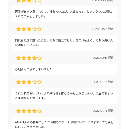
2023/06/10投稿
天候があまり良くなくて、揺れていたが、大丈夫です。とアナウンスが聞こ
えたので安心しました。
2023/03/25投稿
同乗者と席が離れたため、それが残念でした。コスパもよく、それ以外は大
変満足しています。
2023/03/11投稿
心地よくて寝てしまいました。
2023/01/16投稿
これは航空会社というより飛行機全体なのかもしれませんが、気圧でちょっ
と体調が悪くなります。
2023/01/16投稿
ANAは久々の利用でしたが荷物のサポートや細かいサービスまでとても親切
にしていただきました。