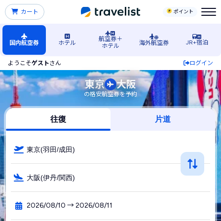
カート
ポイント
航空券＋
JR+宿泊
国内航空券
ホテル
海外航空券
ホテル
ようこそ
ゲスト
さん
ログイン
東京発→大阪行きの格安航空券・飛行機・LCC予約
東京
大阪
の格安航空券を予約
往復
片道
東京(羽田/成田)
大阪(伊丹/関西)
2026/08/10 → 2026/08/11