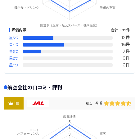
評価内訳
合計：
35件
12件
星5つ
16件
星4つ
7件
星3つ
0件
星2つ
0件
星1つ
航空会社の口コミ・評判
1
4.6
位
総合