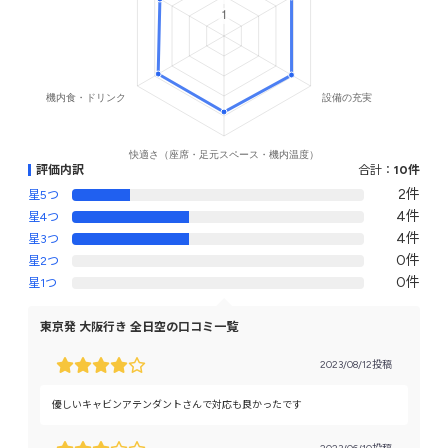
評価内訳
合計：
10件
2件
星5つ
4件
星4つ
4件
星3つ
0件
星2つ
0件
星1つ
東京発 大阪行き 全日空の口コミ一覧
2023/08/12投稿
優しいキャビンアテンダントさんで対応も良かったです