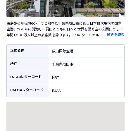
東京都心から約60kmほど離れた千葉県成田市にある日本最大規模の国際
空港。1978年に開港し、羽田とともに日本と世界を繋ぐ空の玄関口として
…
続きを読む
年間1,000万人以上の旅客数を誇ります。3つのターミナルを持ち、第3タ
ーミナルはLCC専用ターミナルとして活躍しています。空港内には葛飾北
斎の日本画や現代アート、ステンドグラスなどさまざまなアート作品が展
正式名称
成田国際空港
示された、国際空港らしい洗練された雰囲気。お土産売り場では東京・千
葉だけでなく全国各地のお土産・グルメが揃います。空港敷地内にはカプ
所在
セルホテルやシャワールームも併設しており高い快適性が魅力。都心を結
千葉県成田市
ぶ電車がターミナルに直結しているので都内へのアクセス・関東の観光に
便利です。
IATA3レターコード
NRT
ICAO4レターコード
RJAA