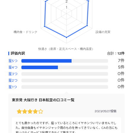
評価内訳
合計：
12件
7件
星5つ
5件
星4つ
0件
星3つ
0件
星2つ
0件
星1つ
東京発 大阪行き 日本航空の口コミ一覧
2023/05/27投稿
とても良かったのですが、座っているところにイヤホンついていませんでし
た。自分自身もイヤホンジャック用のものを持ってきていなく、CAの方にも
言いづらくサービス利用できなくて残念です。