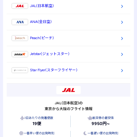
は20,000円台になります。伊丹空港にはLCCが就航しておりません。早
JAL(日本航空)
期購入割引や株主優待などを利用すれば10,000円台で購入も可能です。
ANA(全日空)
Peach(ピーチ)
Jetstar(ジェットスター)
Star Flyer(スターフライヤー)
JAL(日本航空)の
東京から大阪のフライト情報
1日あたりの発着便数
航空券の最安値
19便
9950円~
一番早い便の出発時刻
一番遅い便の出発時刻