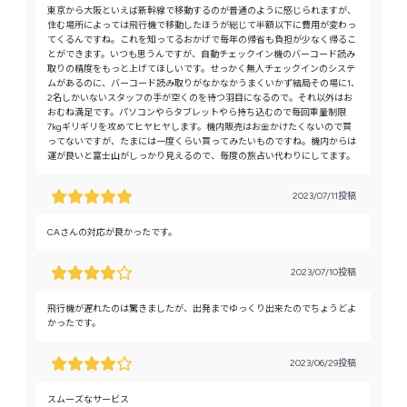
東京から大阪といえば新幹線で移動するのが普通のように感じられますが、
住む場所によっては飛行機で移動したほうが総じて半額以下に費用が変わっ
てくるんですね。これを知ってるおかげで毎年の帰省も負担が少なく帰るこ
とができます。いつも思うんですが、自動チェックイン機のバーコード読み
取りの精度をもっと上げてほしいです。せっかく無人チェックインのシステ
ムがあるのに、バーコード読み取りがなかなかうまくいかず結局その場に1、
2名しかいないスタッフの手が空くのを待つ羽目になるので。それ以外はお
おむね満足です。パソコンやらタブレットやら持ち込むので毎回重量制限
7kgギリギリを攻めてヒヤヒヤします。機内販売はお金かけたくないので買
ってないですが、たまには一度くらい買ってみたいものですね。機内からは
運が良いと富士山がしっかり見えるので、毎度の旅占い代わりにしてます。
2023/07/11投稿
CAさんの対応が良かったです。
2023/07/10投稿
飛行機が遅れたのは驚きましたが、出発までゆっくり出来たのでちょうどよ
かったです。
2023/06/29投稿
スムーズなサービス