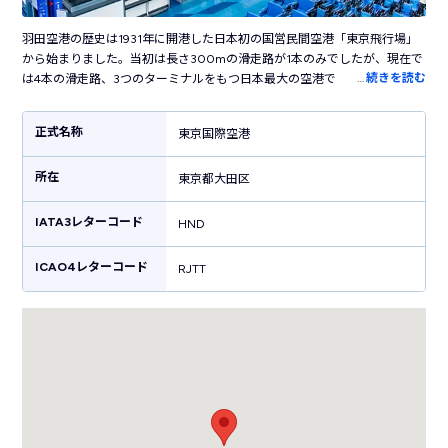
羽田空港の歴史は1931年に開港した日本初の国営民間空港「東京飛行場」
から始まりました。当初は長さ300mの滑走路が1本のみでしたが、現在で
…
続きを読む
は4本の滑走路、3つのターミナルをもつ日本最大の空港です。国内の主要
都市だけでなく海外の50以上の都市に就航し、日本と世界を結ぶ国際空港
として活躍しています。ターミナル内には売店やレストラン・カフェなど
正式名称
東京国際空港
100を超えるお店が立ち並び、飛行機の利用客以外も楽しめます。江戸の
街並みを再現した「江戸小路」や江戸時代の橋を半分のサイズで復元した
所在
「はねだ日本橋」など、日本らしい風情を感じる施設も見どころです。横
東京都大田区
浜駅まで電車で30分、東京駅まで約50分というアクセスの良さも魅力で
す。
IATA3レターコード
HND
ICAO4レターコード
RJTT