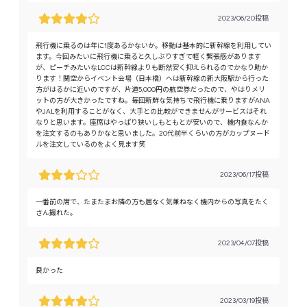
2023/06/20投稿
飛行機に乗るのは年に1度あるかないか。移動は基本的に新幹線を利用してい
ます。今回みたいに飛行機に乗ると久しぶりすぎて軽く緊張感があります
が、ピーチみたいなLCCは新幹線よりも断然安く抑えられるのでかなり助か
ります！関空からイベント会場（日本橋）へは新幹線の新大阪駅から行った
方がはるかに近いのですが、片道5,000円の航空券だったので、やはりメリ
ットの方が大きかったですね。毎回新鮮な気持ちで飛行機に乗りますがANA
やJALを利用することがなく、大手との比較ができませんがサービスはそれ
なりと思います。座席はやっぱり狭いしもともとが安いので、機内食なんか
を注文するのもありかなと思いました。20代前半くらいの方がカップヌード
ルを注文しているのをよく見ます笑
2023/06/17投稿
一番前の席で、たまたまお隣の方も居なく気兼ねなく機内からの写真をたく
さん撮れた。
2023/04/07投稿
良かった
2023/03/19投稿