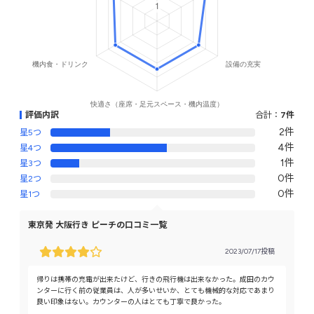
評価内訳
合計：
7件
2件
星5つ
4件
星4つ
1件
星3つ
0件
星2つ
0件
星1つ
東京発 大阪行き ピーチの口コミ一覧
2023/07/17投稿
帰りは携帯の充電が出来たけど、行きの飛行機は出来なかった。成田のカウ
ンターに行く前の従業員は、人が多いせいか、とても機械的な対応であまり
良い印象はない。カウンターの人はとても丁寧で良かった。