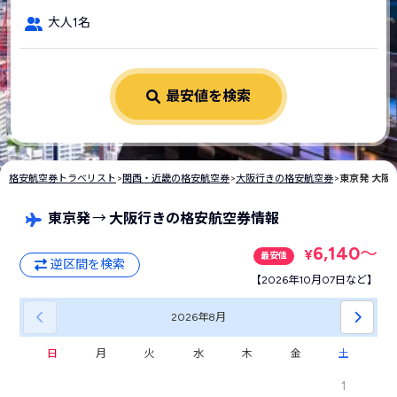
大人1名
最安値を検索
格安航空券トラベリスト
>
関西・近畿の格安航空券
>
大阪行きの格安航空券
>
東京発 大阪
東京発
→
大阪行きの格安航空券情報
6,140
〜
¥
最安値
逆区間を検索
【2026年10月07日など】
2026年
8月
日
月
火
水
木
金
土
1