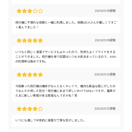
2023/01/16投稿
飛行機に不慣れな母親と一緒に利用しました。母親はCAさんが優しくてすご
く喜んでました！
2023/01/16投稿
いつもと同じく清潔でサービスもよかったので、気持ちよくフライトをする
ことができました。飛行機を使う区間はいつも大体決まっているので、ANA
の利用率は高めですね。
2023/01/12投稿
今回乗った飛行機は機体がなんとなくキレイで、機内も新品な感じがしたの
でなんだか得した気分！飛行機にあまり詳しいわけではないですが、電車が
たまに新しい車両が来る感覚なんですかね？笑
2023/01/12投稿
いつにも増して全体的に接客が丁寧な気がしました。