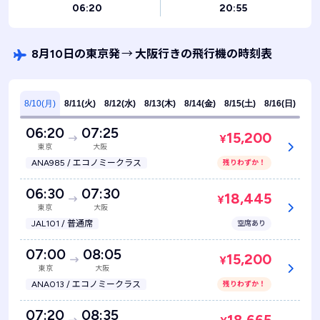
06:20
20:55
8月10日の東京発
→
大阪行きの飛行機の時刻表
8/10(月)
8/11(火)
8/12(水)
8/13(木)
8/14(金)
8/15(土)
8/16(日)
06:20
07:25
15,200
¥
東京
大阪
ANA985 / エコノミークラス
残りわずか！
06:30
07:30
18,445
¥
東京
大阪
JAL101 / 普通席
空席あり
07:00
08:05
15,200
¥
東京
大阪
ANA013 / エコノミークラス
残りわずか！
07:20
08:35