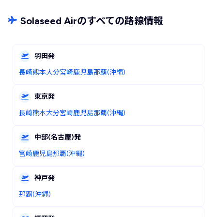
Solaseed Airのすべての路線情報
羽田
発
長崎
熊本
大分
宮崎
鹿児島
那覇(沖縄)
東京
発
長崎
熊本
大分
宮崎
鹿児島
那覇(沖縄)
中部
(名古屋)
発
宮崎
鹿児島
那覇(沖縄)
神戸
発
那覇(沖縄)