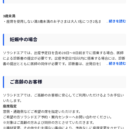
3歳未満
…
続きを読む
・座席を使用しない満3歳未満のお子さまは大人1名につき2名まで同伴でき、1
名のみ無料で搭乗できます。但し、お子様のうち1名はお子様分の航空券を購入
し、お客様ご自身でご用意されたチャイルドシートを利用してお一人でお座り
いただきます。
妊娠中の場合
・座席を使用しないお子さまは「幼児搭乗案内書」が必要です。搭乗手続き時
にお申し出ください。
ソラシドエアでは、出産予定日を含め28日～8日前までに搭乗する場合、医師
・座席を使用する場合は航空券が必要です。
による診断書の提出が必要です。出産予定日7日以内に搭乗する場合には、診断
・生後7日以内の乳児は搭乗できません。
…
続きを読む
書の提出とともに医師の同伴が必要です。診断書は、出発日を含めて7日以内に
・乳幼児の搭乗人数には制限があります。必ず、予約・購入時にお知らせくだ
発行された「航空機旅行は健康上さしつかえない」旨を医師が明記したものを
さい。
ご用意ください。
ご高齢のお客様
3～11歳
また、ご希望に応じて「ソラシドエア オリジナルマタニティマークキーホルダ
・3歳~5歳のお子さまは、12歳以上の同伴者がいれば搭乗できます。
ー」を配布しています。空港カウンターもしくは機内でお申し出ください。
・6歳~7歳のお子さまは、係員のサポートが受けられる「ソラシドキッズ」（要
ソラシドエアでは、ご高齢のお客様に安心してご利用いただけるようお手伝い
優先的に搭乗できる「事前改札サービス」の利用も可能です。ご希望の場合は
申込）を利用する場合のみ1人で搭乗できます。
いたします。
お早めに搭乗口へおいでください。
・8歳~11歳のお子さまは同伴者不要です。ご希望により「ソラシドキッズ」を
座席指定
利用することもできます。
窓側・通路側などご希望の席を指定いただけます。
※出産予定日より28日以内の方がお連れいただける同伴幼児は1名までで、お子
ご希望の方ソラシドエア予約・案内センターへお問い合わせください。
様分の航空券をご購入いただき座席を使用してのご搭乗となります。
※ベビ－カーの貸し出しも利用できます（機内除く）。出発空港のカウンター
※対象はご高齢の方および同伴の方とさせていただきます。
※お子様が満2歳未満の場合は、お客様ご自身でご用意されたチャイルドシート
係員にお申し出ください。
※機材変更、その他やむを得ない事由により、予告なしに座席変更をさせてい