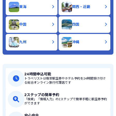
東海
関西・近畿
中国
四国
九州
沖縄
24時間申込可能
トラベリストは格安航空券やホテル予約を24時間受け付け
る総合オンライン旅行代理店です
2ステップの簡単予約
「検索」「情報入力」の2ステップで簡単手軽に航空券予約
ができます
安心安全