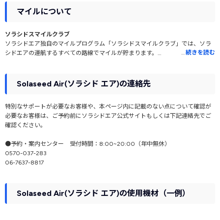
マイルについて
ソラシドスマイルクラブ
ソラシドエア独自のマイルプログラム「ソラシドスマイルクラブ」では、ソラ
…
続きを読む
シドエアの運航するすべての路線でマイルが貯まります。
例として、沖縄～名古屋（中部）線をご利用すると最大で809マイル、5回搭乗
すると沖縄～石垣間の片道特典航空券に必要な4,000マイルが貯まります。
Solaseed Air(ソラシド エア)の連絡先
スムーズな24時間WEB予約
24時間いつでも予約情報やマイルを確認できます。
特別なサポートが必要なお客様や、本ページ内に記載のない点について確認が
事前に登録されている名前を自動入力するので、購入や予約確認がスムーズで
必要なお客様は、ご予約前にソラシドエア公式サイトもしくは下記連絡先でご
す。
確認ください。
また、マイルは自動で登録されるので、空港での追加の手間もありません。
●予約・案内センター 受付時間：8:00~20:00（年中無休）
オトク情報はメールマガジンで
0570-037-283
オトク情報やキャンペーン情報をメールマガジンでゲット！
06-7637-8817
また、会員限定のキャンペーンの参加案内などもあります。
トラベリストで航空券を購入した場合は、ご搭乗の2日後以降、6ヵ月以内に
Solaseed Air(ソラシド エア)の使用機材（一例）
「マイル事後登録」の手続きを行ってください。ソラシドエアの公式サイトか
ら「会員ログイン」を行い、「マイル事後登録」ボタンから手続きが可能で
す。なお、登録には搭乗日・便名・座席番号の情報が必要です。