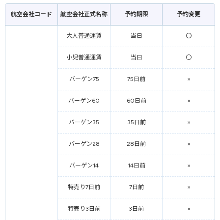
予約・購入・座席指定がお済みでないお客様は、空港にて搭乗手続きを行いま
す。
航空会社コード
航空会社正式名称
予約期限
予約変更
・「確認番号・予約番号」を準備し、カウンターもしくは※自動チェックイン
機で手続きを行うことでチェックインできます。遅くとも出発時刻の20分前ま
大人普通運賃
当日
〇
でにはチェックインを済ませてください。
※出発ロビーにおける自動チェックイン機は2024年4月より順次お取り扱いを
終了します。搭乗口の自動チェックイン機についても、2023年5月より順次お
小児普通運賃
当日
〇
取り扱いを終了します。
バーゲン75
75日前
×
チェックイン後、共通の流れ
・手荷物を預ける場合は、出発時刻30分前までにANAお手荷物カウンターまた
バーゲン60
60日前
×
は、ANA自動手荷物預け機（羽田空港・福岡空港・那覇空港のみ）にて行いま
す。手荷物のお預けが無い場合は直接保安検査場に進みます。
・保安検査場では搭乗券を準備して通過してください。全ての手続きが終わっ
バーゲン35
35日前
×
たら、出発20分前までに保安検査場を通過します。
・出発10分前までに搭乗券を準備して搭乗口を通過してください。
バーゲン28
28日前
×
バーゲン14
14日前
×
特売り7日前
7日前
×
特売り3日前
3日前
×