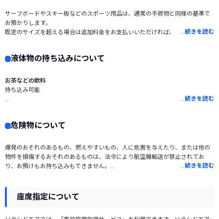
らず事前予約が必要です。詳しくはソラシドエア予約・案内センターへお問い
合わせください。
サーフボードやスキー板などのスポーツ用品は、通常の手荷物と同様の基準で
予約・案内センター
お預かりします。
※ケースは数に限りがあるため、状況によってはご用意できないこともござい
…
続きを読む
既定のサイズを超える場合は追加料金をお支払いいただければお預かりが可能
ます。
です。
また、3辺の長さが203cmを超える場合は事前にソラシドエア予約・案内セン
液体物の持ち込みについて
ターへご連絡ください。
予約・案内センター
※搭載可能長さの目安 320cm：スポーツ用品の重さや大きさによっては、貨物
お茶などの飲料
室のスペース上お預かりできない場合がありますので、その際はお客様ご自身
持ち込み可能
でお手配いただくことになります。
…
続きを読む
アルコール飲料
機内持ち込み
危険物について
※アルコール度数24％以上70%以下のものはお一人様5リットルまで。
※アルコール度数70％以上のものはお預かりも持ち込みもできません。
爆発のおそれのあるもの、燃えやすいもの、人に危害を与えたり、または他の
物件を損傷するおそれのあるものは、法令により航空機輸送が禁止されてお
…
続きを読む
り、お預けもお持ち込みもできません。
詳しくは下記外部サイトをご参照ください。
手荷物について
空港に行く前に確認！飛行機に持ち込めないモノ－ 政府インターネットテレビ
座席指定について