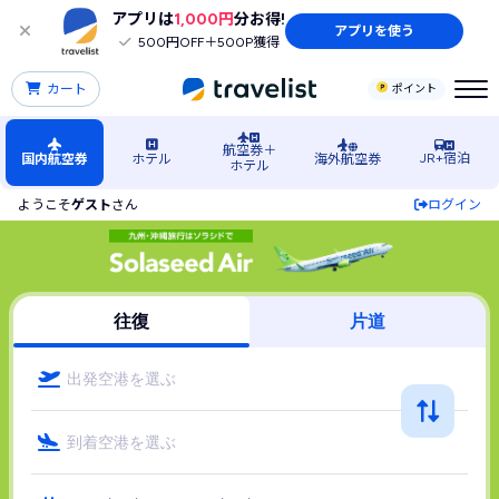
アプリは
1,000円
分お得!
アプリを使う
500円OFF＋500P獲得
カート
ポイント
航空券＋
JR+宿泊
国内航空券
ホテル
海外航空券
ホテル
ようこそ
ゲスト
さん
ログイン
Solaseed Air（ソラシド エア(Solaseed Air)）の国
往復
片道
出発空港を選ぶ
到着空港を選ぶ