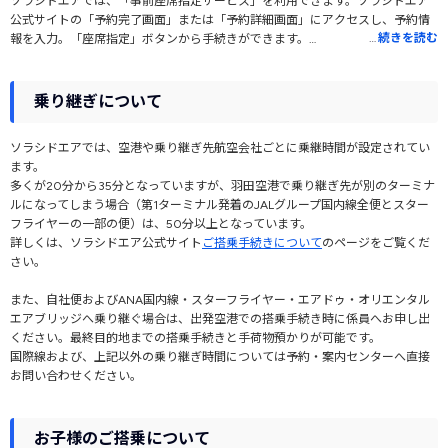
ソラシドエアでは、「事前座席指定サービス」を利用できます。ソラシドエア
公式サイトの「予約完了画面」または「予約詳細画面」にアクセスし、予約情
…
続きを読む
報を入力。「座席指定」ボタンから手続きができます。
ただし、事前指定できる座席には限りがあります。また、運賃によって指定で
きる座席は異なります。事前指定できない場合は出発当日、空港で手続きを行
乗り継ぎについて
ってください。
ソラシドエアでは、空港や乗り継ぎ先航空会社ごとに乗継時間が設定されてい
ます。
多くが20分から35分となっていますが、羽田空港で乗り継ぎ先が別のターミナ
ルになってしまう場合（第1ターミナル発着のJALグループ国内線全便とスター
フライヤーの一部の便）は、50分以上となっています。
詳しくは、ソラシドエア公式サイト
ご搭乗手続きについて
のページをご覧くだ
さい。
また、自社便およびANA国内線・スターフライヤー・エアドゥ・オリエンタル
エアブリッジへ乗り継ぐ場合は、出発空港での搭乗手続き時に係員へお申し出
ください。最終目的地までの搭乗手続きと手荷物預かりが可能です。
国際線および、上記以外の乗り継ぎ時間については予約・案内センターへ直接
お問い合わせください。
お子様のご搭乗について