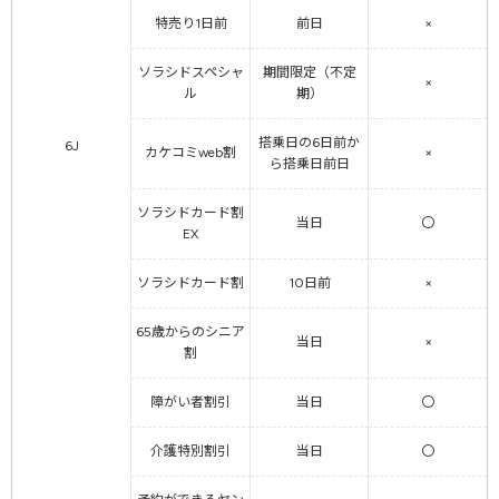
特売り1日前
前日
×
ソラシドスペシャ
期間限定（不定
×
ル
期）
搭乗日の6日前か
6J
カケコミweb割
×
ら搭乗日前日
ソラシドカード割
当日
〇
EX
ソラシドカード割
10日前
×
65歳からのシニア
当日
×
割
障がい者割引
当日
〇
介護特別割引
当日
〇