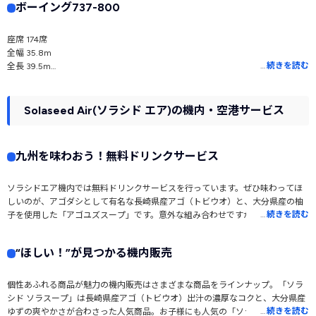
ボーイング737-800
座席 174席
全幅 35.8m
…
続きを読む
全長 39.5m
全高 12.5m
最大運航速度 マッハ0.82
航続距離 3,700km
Solaseed Air(ソラシド エア)の機内・空港サービス
九州を味わおう！無料ドリンクサービス
ソラシドエア機内では無料ドリンクサービスを行っています。ぜひ味わってほ
しいのが、アゴダシとして有名な長崎県産アゴ（トビウオ）と、大分県産の柚
…
続きを読む
子を使用した「アゴユズスープ」です。意外な組み合わせですが、アゴの上品
なうまみと柚子の爽やかな香りが絶妙にマッチした風味はどこか懐かしくクセ
になる味わいです。そのほか、UCCとコラボしたソラシドエアのオリジナルブ
“ほしい！”が見つかる機内販売
レンドコーヒーなど、旅を彩る素敵なドリンクを楽しめます。
個性あふれる商品が魅力の機内販売はさまざまな商品をラインナップ。「ソラ
シド ソラスープ」は長崎県産アゴ（トビウオ）出汁の濃厚なコクと、大分県産
…
続きを読む
ゆずの爽やかさが合わさった人気商品。お子様にも人気の「ソラシド レインボ