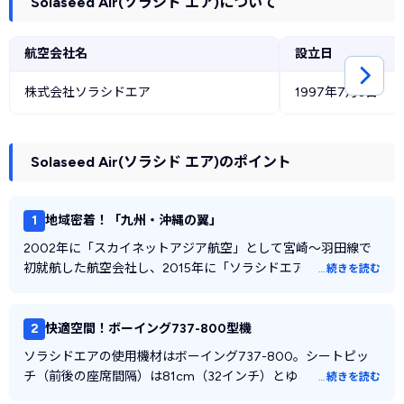
Solaseed Air(ソラシド エア)について
乗り継ぎについて
お子様のご搭乗について
航空会社名
設立日
妊娠中の場合
株式会社ソラシドエア
1997年7月3日
ご高齢のお客様
お手伝いを希望されるお客様
Solaseed Air(ソラシド エア)のポイント
ペットについて
キャンセル料について
1
地域密着！「九州・沖縄の翼」
台風などの雨天欠航時について
2002年に「スカイネットアジア航空」として宮崎～羽田線で
病気などの理由でご搭乗できない場合
初就航した航空会社し、2015年に「ソラシドエア」へ社名を変
…
続きを読む
更しました。社名にはドレミのような弾むように上昇するイメ
マイルについて
ージと「空（ソラ）から笑顔の種（シード）をまく」という2
Solaseed Air(ソラシド エア)の連絡先
つの意味が込められています。
2
快適空間！ボーイング737-800型機
宮崎を本拠とし、現在では九州・沖縄を中心に14の路線を展開
Solaseed Air(ソラシド エア)の使用機材（一例）
ソラシドエアの使用機材はボーイング737-800。シートピッ
しています。ANAとの共同運航で九州や沖縄へのリーズナブル
チ（前後の座席間隔）は81cm（32インチ）とゆとりのある空
…
続きを読む
Solaseed Air(ソラシド エア)の機内・空港サービス
な空の旅を提供し続ける、地域に根ざした航空会社です。
間を実現しています。また、LED照明の活用や騒音低減などの