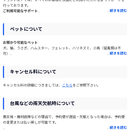
ソラシドエアでは、すべてのお客様に快適にご利用いただけるようサポートを
行っております。
…
続きを読む
ご利用可能なサポート
・歩行が不自由なお客さま
・目の不自由なお客さま
・耳や言葉の不自由なお客さま
ペットについて
・病気やけがをされているお客さま
・座位が保ちにくいお客さま
お預かり可能なペット
・知的・発達障がいのあるお客様
犬、猫、うさぎ、ハムスター、フェレット、ハリネズミ、小鳥（猛禽類は不
・身体障がい者補助犬をお連れのお客さま
…
続きを読む
可）
・医療機器を持ち込み・使用されるお客さま
※夏季期間（5/1～10/31）は高温に弱い短頭犬種のお預かりを中止しておりま
・医療用酸素ボンベをご利用のお客さま
す。
キャンセル料について
詳しくは、
ソラシドエア公式サイト
をご覧ください。
機内持ち込み可能なペット
特定の条件を満たすカメ、小さい魚、昆虫などが持ち込み可能です
キャンセル料の詳細につきましては、
こちら
をご参照下さい。
※持ち込みできるのは3匹程度です
※3辺の長さが30cm×20cm×20cm程度の小型の容器に入れてあり、逃げ出し
たり水漏れすることがない状態を係員が確認でき場合
台風などの雨天欠航時について
※魚は発電装置やポンプを作動させる必要のないもの。
料金
悪天候・機材故障などの理由で、予約便が遅延・欠航となった場合は、予約便
ケージ1個1区間あたり6,500円
の変更または払い戻しが可能です。
※石垣～沖縄は4,500円
…
続きを読む