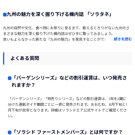
ーベアーズ」は、虹に未来への架け橋をイメージしたこだわりのマスコットで
す。「渋皮栗甘納豆」など、九州の逸品も要チェックです。※商品は月ごとに
九州の魅力を深く掘り下げる機内誌 「ソラタネ」
入れ替わります
九州の自然や文化、食べ物にお祭りに至るまで、数えるときりがない九州のさ
まざまな魅力を深く掘り下げた機内誌はぜひ手に取ってみましょう。
…
続きを読む
思いもよらなかった新たな「九州の魅力」を発見することができるかもしれま
せん。
よくある質問
「バーゲンシリーズ」などの割引運賃は、いつ発売さ
れますか？
「バーゲンシリーズ」「特売りシリーズ」などの割引運賃は、1年を2期に
分けた運航ダイヤ期間ごとに一斉に発売されます。おおむね、8月下旬と1
月下旬が目安となります。詳細はソラシドエア公式サイトでご確認くださ
い。
「ソラシド ファーストメンバーズ」とは何ですか？