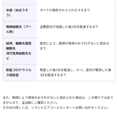
水痘（水ぼうそ
すべての発疹がかさぶた化するまで
う）
咽頭結膜炎（プー
主要症状が消退した後2日を経過するまで
ル熱）
結核、髄膜炎菌性
症状により、医師が感染のおそれがないと認める
髄膜炎
まで
流行性角結膜炎な
ど
新型コロナウイル
発症した後5日を経過し、かつ、症状が軽快した後
ス感染症
1日を経過するまで
また、医師により感染のおそれがないと認められた場合は、この限りではあり
ませんので、主治医にご確認ください。
そのほか詳しくは、ソラシドエアコールセンターへお問い合わせください。