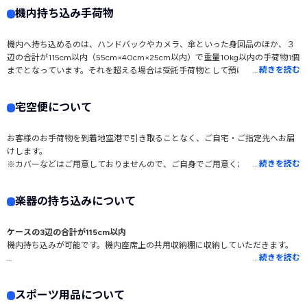
な長さの目安は320cmまでです。
機内持ち込み手荷物
無料で預けられる重量を超える場合、100kgまでの手荷物は「超過手荷物料
金」を支払うことで預けられます。ただし、1個あたりの重量は32kgが上限で
す。これを超えてしまう場合は2つ以上に分けて預けてください。
機内へ持ち込めるのは、ハンドバックやカメラ、傘といった身回品のほか、３
辺の合計が115cm以内（55cm×40cm×25cm以内）で重量10kg以内の手荷物1個
…
続きを読む
までとなっています。それを超える場合は受託手荷物として預けることになり
ます。
サイズが超過していなくても、客室内に収納できない場合には受託手荷物とな
宅空便について
る場合があります。
お客様のお手荷物を到着地空港で引き取ることなく、ご自宅・ご指定先へお届
けします。
…
続きを読む
※カバーなどはご用意しておりませんので、ご自身でご用意ください。
詳しくはソラシドエア公式サイトをご覧ください。
快速宅空便について
楽器の持ち込みについて
ケースの3辺の合計が115cm以内
機内持ち込みが可能です。機内座席上の共用収納棚に収納していただきます。
…
続きを読む
ケースの3辺の合計が115cmを超える場合
手荷物カウンターにて受託荷物としてお預けください。一部楽器には専用ケー
スポーツ用品について
スをご用意しております。また、コントラバスはケースの貸し出し有無に関わ