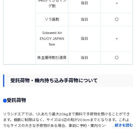
予約ができるヤン
当日
×
グ割
ソラ島割
当日
〇
Solaseed Air
ENJOY JAPAN
当日
×
fare
株主優待割引運賃
当日
〇
受託荷物・機内持ち込み手荷物について
受託荷物
ソラシドエアでは、1人あたり最大20kgまで無料で手荷物を預けることができ
ます。個数に制限はなく、サイズは3辺の和が203cmまでとなります。これよ
…
続きを読む
りもサイズの大きな手荷物がある場合、事前に予約・案内センターまでご連絡
ください。ただし、搭載スペースの関係上預けられない場合があり、搭載可能