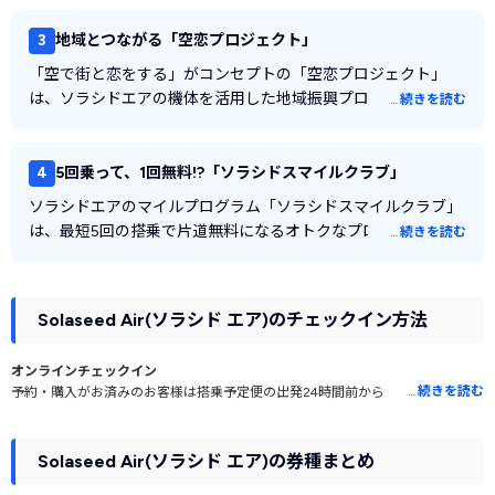
技術で快適性を高めた「スカイインテリア」をベースに、レザ
よくある質問
ー仕様のシート採用や座席へのUSB電源の設置など、長時間の
3
地域とつながる「空恋プロジェクト」
Solaseed Air(ソラシド エア)の口コミ・評判
フライトでもストレスなく過ごせる工夫が詰まっています。
「空で街と恋をする」がコンセプトの「空恋プロジェクト」
Solaseed Airのすべての路線情報
は、ソラシドエアの機体を活用した地域振興プロジェクトで
…
続きを読む
す。1機体1自治体を基本に、1年間機体側面に地名やロゴ、キャ
ラクターなどを表示。機内でも各自治体のPRが行われます。搭
乗するたびにさまざまな地域の顔に触れられます。その他にも
4
5回乗って、1回無料!?「ソラシドスマイルクラブ」
九州・沖縄とコラボした多彩なキャンペーンが随時行われてい
ソラシドエアのマイルプログラム「ソラシドスマイルクラブ」
ます。
は、最短5回の搭乗で片道無料になるオトクなプログラムで
…
続きを読む
す。さらに、独自のクレジットカード「Solaseed Air カード」
に入会すると、毎年ボーナスマイルの加算などが受けられま
す。
Solaseed Air(ソラシド エア)のチェックイン方法
※マイルはシーズン毎に変動します。
オンラインチェックイン
…
続きを読む
予約・購入がお済みのお客様は搭乗予定便の出発24時間前から20分前まで、ス
マートフォンやPCで搭乗手続きと搭乗券発行がオンラインで行えます。
・出発20分前までに確認番号などの情報を入力し、搭乗券を発行します。
Solaseed Air(ソラシド エア)の券種まとめ
空港