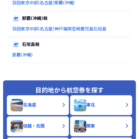
羽田
東京
中部(名古屋)
那覇(沖縄)
那覇
(沖縄)
発
羽田
東京
中部(名古屋)
神戸
福岡
宮崎
鹿児島
石垣島
石垣島
発
那覇(沖縄)
目的地から航空券を探す
北海道
東北
信越・北陸
関東