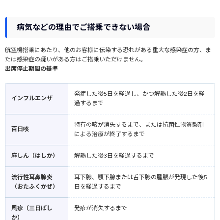
・振り替え（予約変更）
ケージの貸し出し
予約便出発日から30日以内で、空席がある同一区間のソラシドエア便への振り
S～LLの4つのサイズのケージを貸し出しております。
替えが可能です。手数料はかかりません。手続きは、予約便出発日から10日以
病気などの理由でご搭乗できない場合
※数に限りがありますので、状況によってはご用意できない場合があります。
内に行ってください。ソラシドエア公式サイトの「予約確認」ページで予約情
報入力後、振り替え手続きができます。空港設置の自動チェックイン機、空港
航空機搭乗にあたり、他のお客様に伝染する恐れがある重大な感染症の方、ま
カウンター、予約・案内センターでも手続きが可能です。
たは感染症の疑いがある方はご搭乗いただけません。
出席停止期間の基準
・払い戻し
返金希望の場合は、予約便の出発予定日から5日以内に、トラベリストまでご連
絡ください。マイページ内のキャンセル依頼フォームより承ります。(※払戻手
発症した後5日を経過し、かつ解熱した後2日を経
インフルエンザ
数料などの詳細は
こちら
をご参照願います。)
過するまで
特有の咳が消失するまで、または抗菌性物質製剤
百日咳
による治療が終了するまで
麻しん（はしか）
解熱した後3日を経過するまで
流行性耳鼻腺炎
耳下腺、顎下腺または舌下腺の腫脹が発現した後5
（おたふくかぜ）
日を経過するまで
風疹（三日ばし
発疹が消失するまで
か）