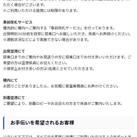
をご利用ください。
※ベビーカーは機内に持ち込めません。付属のアクセサリーなどを外して、受
ただく場合がございます。
託手荷物カウンターでお預けください。
※ご利用いただける座席には制限があります。
※「ソラシドキッズ」の詳細については、ソラシドエア公式サイトをご覧くだ
さい。
事前改札サービス
お子様一人旅（ソラシドキッズ）
優先的に機内へご案内する「事前改札サービス」を行っております。
出発時刻30分前を目安に搭乗口へお越しいただき、係員へお声掛けください。
※運航状況などにより実施できない場合があります。
出発空港にて
搭乗口までのご案内やお見送りの方に搭乗口までお付き添いいただけます。ご
希望の方は空港係員にお伝えください。
※保安上お付き添いの方は1名様とさせていただきます。
機内にて
お困りごとがありましたら、お気軽に客室乗務員にお声かけください。
到着空港にて
ご要望により、到着ロビーやお出迎えの方まで係員がご案内いたします。
お手伝いを希望されるお客様