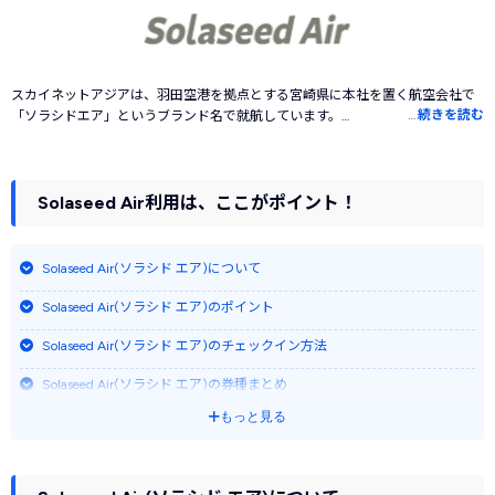
スカイネットアジアは、羽田空港を拠点とする宮崎県に本社を置く航空会社で
…
続きを読む
「ソラシドエア」というブランド名で就航しています。
運航するすべての便をANAと共同運行便として、羽田ー九州間路線のほかに九
州ー那覇間の路線を添加し、 九州では福岡空港と佐賀空港以外のすべてに就航
しています。今後は、福岡と関西に就航する方針を固めており、中国・四国の
各空港への新規就航も検討中で、さらに国際線への進出も進めています。
Solaseed Air利用は、ここがポイント！
Solaseed Air(ソラシド エア)について
Solaseed Air(ソラシド エア)のポイント
Solaseed Air(ソラシド エア)のチェックイン方法
Solaseed Air(ソラシド エア)の券種まとめ
もっと見る
受託荷物・機内持ち込み手荷物について
座席指定について