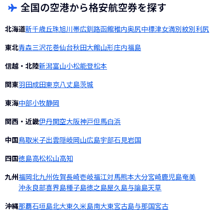
全国の空港から格安航空券を探す
北海道
新千歳
丘珠
旭川
帯広
釧路
函館
稚内
奥尻
中標津
女満別
紋別
利尻
東北
青森
三沢
花巻
仙台
秋田
大館
山形
庄内
福島
信越・北陸
新潟
富山
小松
能登
松本
関東
羽田
成田
東京
八丈島
茨城
東海
中部
小牧
静岡
関西・近畿
伊丹
関空
大阪
神戸
但馬
白浜
中国
鳥取
米子
出雲
隠岐
岡山
広島
宇部
石見
岩国
四国
徳島
高松
松山
高知
九州
福岡
北九州
佐賀
長崎
壱岐
福江
対馬
熊本
大分
宮崎
鹿児島
奄美
沖永良部
喜界島
種子島
徳之島
屋久島
与論島
天草
沖縄
那覇
石垣島
北大東
久米島
南大東
宮古島
与那国
宮古