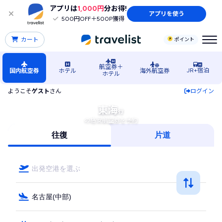
アプリは
1,000円
分お得!
アプリを使う
500円OFF＋500P獲得
カート
ポイント
航空券＋
JR+宿泊
国内航空券
ホテル
海外航空券
ホテル
ようこそ
ゲスト
さん
ログイン
東海行きの航空券を今すぐ検索
東海
行
の格安航空券を予約
往復
片道
出発空港を選ぶ
名古屋(中部)