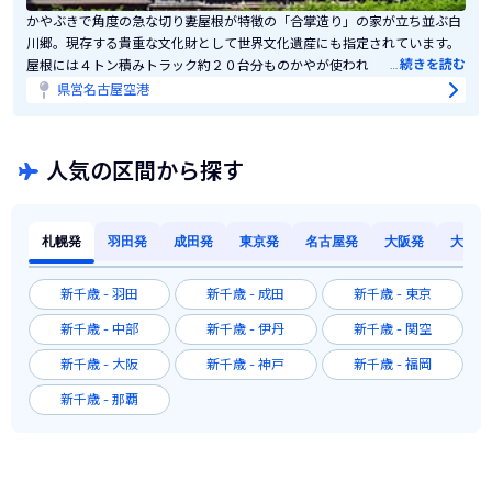
かやぶきで角度の急な切り妻屋根が特徴の「合掌造り」の家が立ち並ぶ白
川郷。現存する貴重な文化財として世界文化遺産にも指定されています。
…
続きを読む
屋根には４トン積みトラック約２０台分ものかやが使われるそう。広い屋
根裏は蚕を育てるのに使われます。３０年に１度は、古い屋根のかやを取
県営名古屋空港
り払い新しいものに取り換える「葺き替え」の作業が行われます。不思議
な合掌造りの構造とそこに住んだ人々の生活を探訪してみましょう。周辺
には白川国立公園など自然の魅力あふれるみどころもいっぱい。
人気の区間から探す
札幌発
羽田発
成田発
東京発
名古屋発
大阪発
大阪発
新千歳 - 羽田
新千歳 - 成田
新千歳 - 東京
新千歳 - 中部
新千歳 - 伊丹
新千歳 - 関空
新千歳 - 大阪
新千歳 - 神戸
新千歳 - 福岡
新千歳 - 那覇