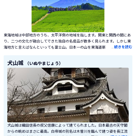
東海地域は中部地方のうち、太平洋側の地域を指します。関東と関西の間にあ
り、二つの文化が融合してできた独自の名産品が数多く見られます。しかし東
…
続きを読む
海地方と言えばなんといっても富士山。日本一の山を東海道新幹線の車窓から
眺めるだけでも気分のいいものですが、次回はぜひ、ふもとに降り立って、富
士山頂をめざしてトレッキングを開始したり、富士山が目前に迫るありがた～
犬山城
（いぬやまじょう）
い景観を楽しめる温泉に立ち寄ってみましょう！
犬山城は織田信長の叔父信康によって建てられました。日本最古の天守閣
からの眺めはまさに最高。白帝城の別名は木曽川を臨んで建つ姿を長江流