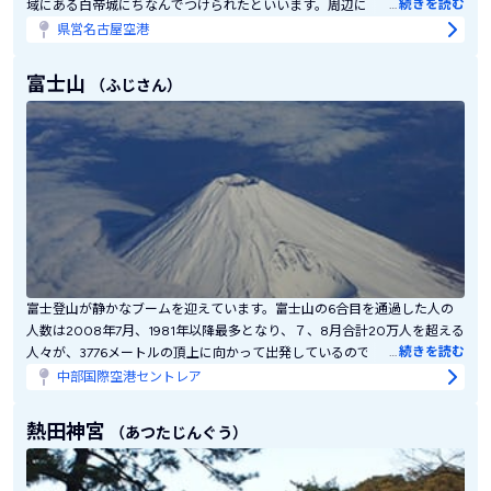
…
続きを読む
域にある白帝城にちなんでつけられたといいます。周辺には約400本の桜
が植えられ、春にはお花見客でいっそうにぎわいます。徳川家康が築き、
県営名古屋空港
金の鯱鉾で有名な名古屋城、明治時代の建築物を再現した明治村などとあ
わせて、長い歴史の流れを探訪する一日を過ごしてみては。
富士山
（ふじさん）
富士登山が静かなブームを迎えています。富士山の6合目を通過した人の
人数は2008年7月、1981年以降最多となり、７、8月合計20万人を超える
…
続きを読む
人々が、3776メートルの頂上に向かって出発しているのです。７合目や８
合目の山小屋も満員になるので、早めに予約を。登山はちょっと…という
中部国際空港セントレア
人は河口湖など富士五湖でアウトドアや温泉を楽しんで。日本一の富士山
をバックに湖を一望していると、日本人なら誰でも、幸せな気分に浸れる
熱田神宮
（あつたじんぐう）
ことウケアイです。