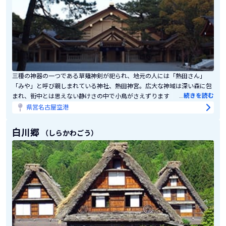
三種の神器の一つである草薙神剣が祀られ、地元の人には「熱田さん」
「みや」と呼び親しまれている神社、熱田神宮。広大な神域は深い森に包
…
続きを読む
まれ、街中とは思えない静けさの中で小鳥がさえずります。その一番奥に
鎮座するのが本宮。織田信長が桶狭間の合戦に勝利祈願したことでも知ら
県営名古屋空港
れています。貴重な剣類が多く納められている宝物館も、ぜひのぞいてみ
て。参拝が終わったら正門からすぐの「蓬莱軒」で元祖ひつまぶしをいた
白川郷
（しらかわごう）
だきましょう。