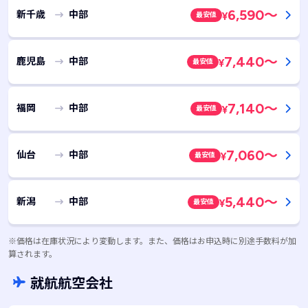
6,590
～
新千歳
中部
最安値
¥
7,440
～
鹿児島
中部
最安値
¥
7,140
～
福岡
中部
最安値
¥
7,060
～
仙台
中部
最安値
¥
5,440
～
新潟
中部
最安値
¥
※価格は在庫状況により変動します。また、価格はお申込時に別途手数料が加
算されます。
就航航空会社