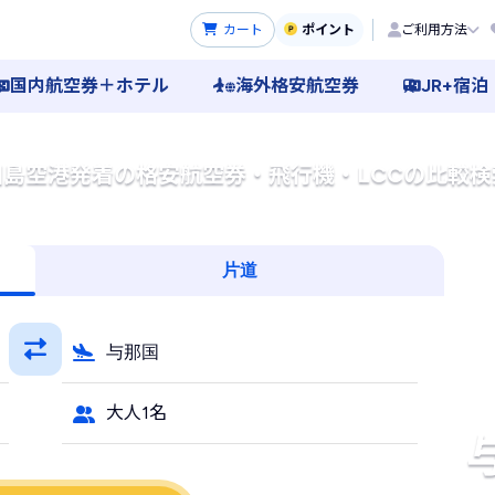
カート
ポイント
ご利用方法
国内航空券＋ホテル
海外格安航空券
JR+宿泊
国島空港発着の格安航空券・飛行機・LCCの比較検
片道
与那国
大人1名