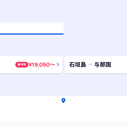
¥
19,050
～
石垣島
与那国
最安値