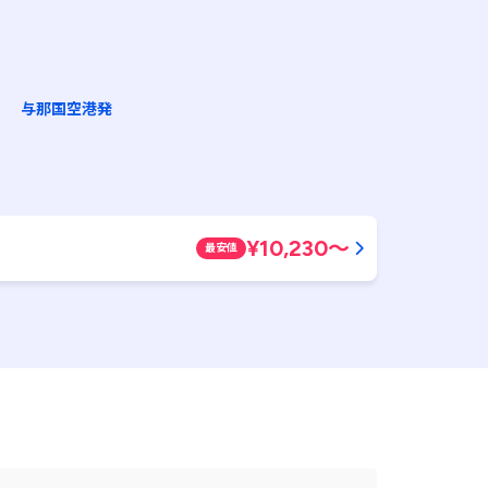
与那国空港発
¥
10,230
～
最安値