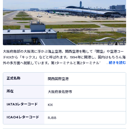
大阪府南部の大阪湾に浮かぶ海上空港。関西空港を略して「関空」や空港コー
ドKIXから「キックス」などと呼ばれます。1994年に開港し、国内はもちろん海
…
続きを読む
外の多方面へ就航しています。第1ターミナルと第2ターミナルで構成されてお
り、波打つ屋根が美しい第1ターミナルビルはパリの「ポンピドゥー・センタ
ー」やロンドンのランドマーク「ザ・シャード」を手がけた建築家レンゾ・ピ
正式名称
関西国際空港
アノの設計。大阪の中心から電車で1本でアクセスも良く、西日本を代表する空
港として活躍しています。空港内にはたこ焼きやお好み焼きなど大阪グルメの
所在
お店がたくさん立ち並び、ブランド店やお土産ショップもあるので飛行機利用
大阪府泉佐野市
客ではなくても1日中楽しめる空港です。
IATA3レターコード
KIX
ICAO4レターコード
RJBB