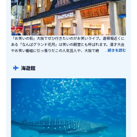
「お笑いの街」大阪でぜひ行きたいのがお笑いライブ。道頓堀近くに
ある「なんばグランド花月」は笑いの殿堂とも呼ばれます。漫才大会
…
続きを読む
やお笑い番組に引っ張りだこの人気芸人や、大阪で絶大な人気を誇る
師匠芸人のライブは必見！テレビでも人気の「吉本新喜劇」もここで
上演しています。まだあまりメジャーになっていない面白い芸人にも
海遊館
出会えるかもしれません！テレビとは一味違った臨場感あふれる本場
の笑いをぜひ味わってみてください。