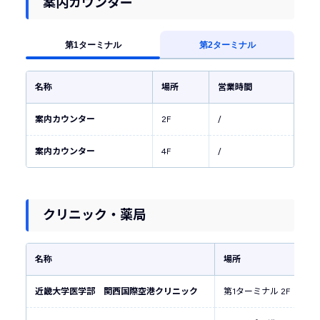
案内カウンター
第1ターミナル
第2ターミナル
名称
場所
営業時間
案内カウンター
2F
/
案内カウンター
4F
/
クリニック・薬局
名称
場所
営
近畿大学医学部 関西国際空港クリニック
第1ターミナル 2F
9: