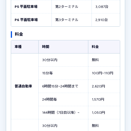
P5 平面駐車場
第2ターミナル
3,087台
P6 平面駐車場
第3ターミナル
2,910台
料金
車種
時間
料金
30分以内
無料
15分毎
100円~110円
普通自動車
6時間15分~24時間まで
2,620円
24時間毎
1,570円
144時間（7日目以降）~
1,050円
30分以内
無料