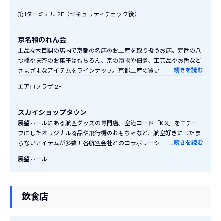
関西ならではのお土産を多数販売しています。
第1ターミナル 2F（セキュリティチェック後）
京名物のれん会
上品な木目調の店内で京都の名店のお土産を取り扱うお店。定番の八
つ橋や抹茶のお菓子はもちろん、京の漬物や佃煮、工芸品やお香など
…
続きを読む
さまざまなアイテムをラインナップ。京都土産の買い忘れや買い足し
にピッタリです。
エアロプラザ 2F
スカイショップタウン
展望ホールにある航空グッズの専門店。空港コード「KIX」をモチー
フにしたオリジナル商品や飛行機のおもちゃなど、航空好きにはたま
…
続きを読む
らないアイテムが多数！各航空会社とのコラボレーショングッズも見
逃せません。
展望ホール
飲食店