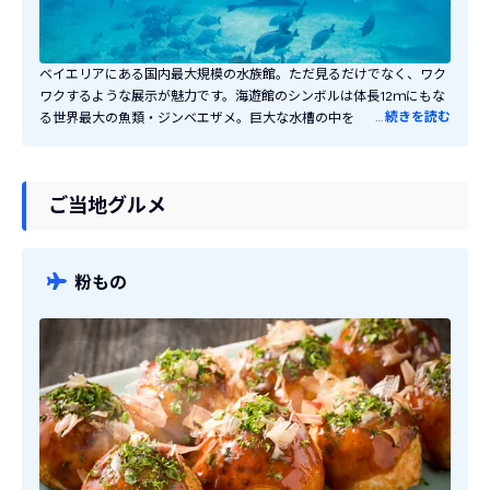
ベイエリアにある国内最大規模の水族館。ただ見るだけでなく、ワク
ワクするような展示が魅力です。海遊館のシンボルは体長12ｍにもな
…
続きを読む
る世界最大の魚類・ジンベエザメ。巨大な水槽の中を優雅に泳ぐ姿は
圧巻です！全体が水槽になっている「アクアゲート」はまるで海の中
にいるかのような気分になれます。夜間イベント「夜の海遊館」は昼
とは違った幻想的な雰囲気！館内ショップはジンベエザメやコツメカ
ご当地グルメ
ワウソ、イルカなど人気の生きもののグッズがたくさん！
粉もの