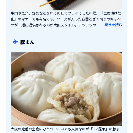
牛肉や魚介、野菜などを串に刺してフライにした料理。「二度漬け禁
止」のマナーでも有名です。ソースが入った容器とざく切りのキャベ
…
続きを読む
ツが一緒に提供されるのが大阪スタイル。アツアツの串カツをサラッ
としたソースにくぐらせて食べればソースのうま味と素材の味が口い
っぱいに広がります。カツの合間にキャベツを食べることで口の中を
豚まん
サッパリさせてくれます。立ち食いスタイルのお店も多く、地元のサ
ラリーマンがビール片手に串カツを食べる姿は大阪らしい風情があり
ます。1本から注文することができ、お店によってさまざまな具材や味
があるので食べ歩きもおすすめです！
大阪の定番お土産にひとつで、中でも人気なのが「551蓬莱」の豚ま