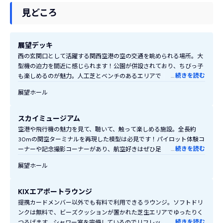
見どころ
展望デッキ
西の玄関口として活躍する関西空港の空の交通を眺められる場所。大
型機の迫力を間近に感じられます！公園が併設されており、ちびっ子
…
続きを読む
も楽しめるのが魅力。人工芝とベンチのあるエリアでは、コーヒーや
軽食を片手にピクニック気分を楽しめます。
展望ホール
スカイミュージアム
空港や飛行機の魅力を見て、聴いて、触って楽しめる施設。全長約
30mの関空ターミナルを再現した模型は必見です！パイロット体験コ
…
続きを読む
ーナーや記念撮影コーナーがあり、航空好きはぜひ足を運んでほしい
スポットです。
展望ホール
KIXエアポートラウンジ
提携カードメンバー以外でも有料で利用できるラウンジ。ソフトドリ
ンクは無料で、ビーズクッションが置かれた芝生エリアでゆったりく
…
続きを読む
つろげます。シャワー室を完備しているのでリフレッシュしたい方に