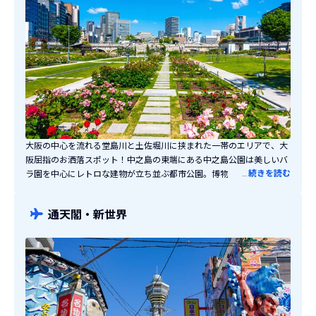
大阪の中心を流れる堂島川と土佐堀川に挟まれた一帯のエリアで、大
阪屈指のお洒落スポット！中之島の東端にある中之島公園は美しいバ
…
続きを読む
ラ園を中心にレトロな建物が立ち並ぶ都市公園。博物館や美術館が集
中しているエリアでもあり、アートやイベント好きにもおすすめで
す。川沿いにはビル群が林立し、川の上を遊覧船が行き来する姿はこ
通天閣・新世界
こでしか見られない素敵な光景です。近くに駅があり複数の路線が通
っているのでアクセスが良いのも魅力。