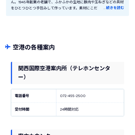
ん。1945年創業の老舗で、ふかふかの生地に豚肉や玉ねぎなどの具材
…
続きを読む
をひとつひとつ手包みして作っています。素材にこだわり常に最適な
状態で商品を提供するため、工場から150分圏内の関西エリアにしか
店舗がありません。まさに関西でしか買えない、必ず喜ばれる定番お
土産のひとつ。梅田駅、新大阪駅の両方にお店が入っているので帰り
道に買いやすいのも嬉しいポイント。
空港の各種案内
関西国際空港案内所（テレホンセンタ
ー）
電話番号
072-455-2500
受付時間
24時間対応