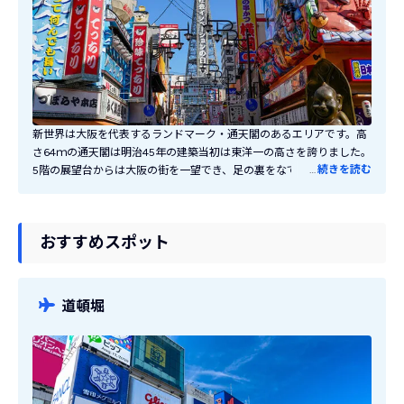
新世界は大阪を代表するランドマーク・通天閣のあるエリアです。高
さ64ｍの通天閣は明治45年の建築当初は東洋一の高さを誇りました。
…
続きを読む
5階の展望台からは大阪の街を一望でき、足の裏をなでると幸運が訪
れると云われるビリケン像も有名です。通天閣ならではのグッズも販
売しています。通天閣の下には奇抜な看板お店が立ち並び、にぎやか
で活気のある大阪らしい雰囲気を楽しめます！大阪グルメはもちろ
おすすめスポット
ん、個性豊かなお土産も立ち並び、歩くだけで楽しいエリアです。
道頓堀