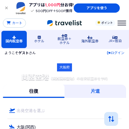
アプリは
1,000円
分お得!
アプリを使う
500円OFF＋500P獲得
カート
ポイント
航空券＋
JR+宿泊
国内航空券
ホテル
海外航空券
ホテル
ようこそ
ゲスト
さん
ログイン
関西空港発着の格安航空券・飛行機・LCCの比較検索予約
大阪府
関西空港
（関西国際空港）
の格安航空券を予約
往復
片道
出発空港を選ぶ
大阪(関西)