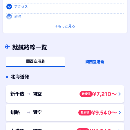
アクセス
施設
もっと見る
周辺情報
各種案内
就航路線一覧
関西空港着
関西空港発
北海道発
¥
7,210
～
新千歳
関空
最安値
¥
9,540
～
釧路
関空
最安値