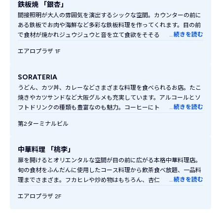
鉄板焼 「銀杏」
間接照明が大人の雰囲気を演出するシックな空間。カウンターの前に
ある鉄板でお肉や海鮮など多彩な鉄板料理を作ってくれます。目の前
…
続きを読む
で食材が焼かれジュウジュウと音を立て食欲をそそる香りが漂ってく
る、味だけでなく五感で楽しめるお店です。
エアロプラザ 1F
SORATERIA
うどん、カツ丼、カレーなどさまざまな料理を食べられるお店。たこ
焼きやカツサンドなど大阪グルメも充実しています。アルコールとソ
…
続きを読む
フトドリンクの種類も豊富なのも魅力。コーヒーにトーストやゆで卵
がついたモーニングセットも。
第2ターミナルビル
中華料理 「桃李」
扉を開けるとオリエンタルな空間が目の前に広がる本格中華料理店。
旬の食材をふんだんに使用したコース料理から飲茶食べ放題、一品料
…
続きを読む
理までさまざま。フカヒレや炒め物はもちろん、杏仁豆腐やゴマ団子
などのスイーツも人気です。
エアロプラザ 2F