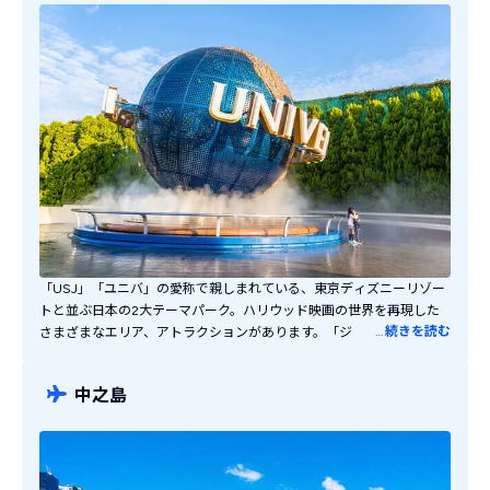
す。あらゆる文化が混在した魅力あふれる街です。
「USJ」「ユニバ」の愛称で親しまれている、東京ディズニーリゾー
トと並ぶ日本の2大テーマパーク。ハリウッド映画の世界を再現した
…
続きを読む
さまざまなエリア、アトラクションがあります。「ジョーズ」や「ジ
ュラシック・パーク・ザ・ライド」などの定番人気アトラクションは
どれもワクワクの体験！国民的ゲームキャラクター「マリオ」をモチ
中之島
ーフにしたエリアや世界的人気小説「ハリーポッター」の魔法の世界
を再現したエリアなど、大人も思わずはしゃいでしまう素敵な空間で
す。