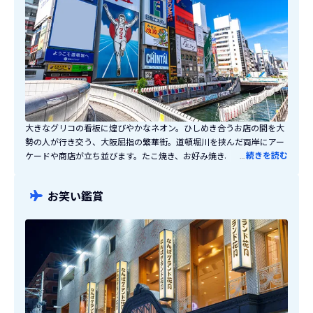
大きなグリコの看板に煌びやかなネオン。ひしめき合うお店の間を大
勢の人が行き交う、大阪屈指の繁華街。道頓堀川を挟んだ両岸にアー
…
続きを読む
ケードや商店が立ち並びます。たこ焼き、お好み焼き、串カツなど大
阪グルメはもちろん、ファッションや雑貨などあらゆるものが揃って
います。大阪府民に愛されるチーズケーキ「りくろーおじさん」や24
お笑い鑑賞
時間営業の「金龍ラーメン」など、大阪でしか食べられないグルメは
必見です！南側になんば駅、北側に心斎橋駅があるのでどちらからで
もアクセスできます。