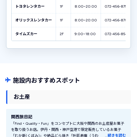
トヨタレンタカー
1F
8:00~20:00
072-456-8790
オリックスレンタカー
1F
8:00~20:00
072-456-8780
タイムズカー
2F
9:00~18:00
072-456-8544
施設内おすすめスポット
お土産
関西旅日記
「Find・Quality・Fun」をコンセプトに大阪や関西のお土産屋お菓子
を取り扱うお店。伊丹・関西・神戸空港で限定販売しているお菓子
…
続きを読む
「むか新(くぼみ)」や絶品どら焼き「叶匠寿庵（うわの空）」など、