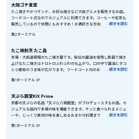
大阪ゴチ食堂
たこ焼きやかつサンド、お好み焼きなど大阪グルメを販売するお店。
フードコート式なのでカジュアルに利用できます。コーヒーや紅茶も
…
続きを読む
販売しているので休憩にもおすすめ！お酒好きな方向けに1品ものと
ビールのおつまみセットもあります！
第2ターミナル
たこ焼割烹 たこ昌
本場・大阪道頓堀のたこ焼き屋です。秘伝の醤油を使用し鉄器で焼き
上げるたこ焼きはトロトロふわふわの仕上がり。口の中で醤油とタコ
…
続きを読む
と小麦粉のうま味が広がります。フードコート内のお店なので気軽に
利用できます。
第1ターミナル 2F
天ぷら圓堂KIX Prime
京都の天ぷらの名店「天ぷら八坂圓堂」がプロデュースするお店。カ
ジュアルな店内で本場の味を堪能できます。サッと食べられるメニュ
…
続きを読む
ーや、じっくり素材の味を楽しめるおまかせ料理まで多数。京天ぷら
を肴にお酒やワインを嗜むのもおすすめ。
第1ターミナル 2F