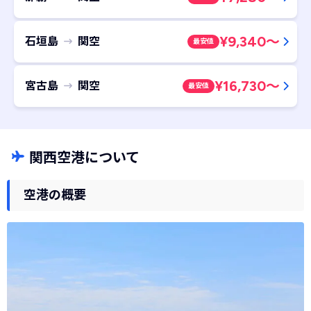
¥
9,340
～
石垣島
関空
最安値
¥
16,730
～
宮古島
関空
最安値
関西空港について
空港の概要