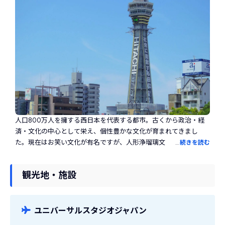
人口800万人を擁する西日本を代表する都市。古くから政治・経
済・文化の中心として栄え、個性豊かな文化が育まれてきまし
た。現在はお笑い文化が有名ですが、人形浄瑠璃文楽や能といっ
…
続きを読む
た伝統芸能も大阪で発展し、それがお笑い文化のルーツともいわ
れます。17世紀に政治の中心が江戸に移りましたが、大阪は米を
観光地・施設
はじめとした食物の取引が盛んに行われる商人の街としての役割
を果たし「天下の台所」と呼ばれるようになりました。食いだお
れの街ともいわれ、たこ焼きやお好み焼きをはじめといたグルメ
が豊富。大阪城や大阪天満宮などの歴史的建造物からUSJやあべの
ユニバーサルスタジオジャパン
ハルカスなどの商業施設まで、さまざまな観光スポットがありま