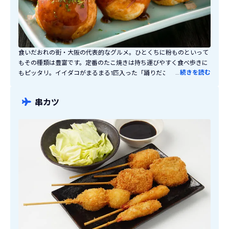
食いだおれの街・大阪の代表的なグルメ。ひとくちに粉ものといって
もその種類は豊富です。定番のたこ焼きは持ち運びやすく食べ歩きに
…
続きを読む
もピッタリ。イイダコがまるまる1匹入った「踊りだこ」はインパク
ト抜群の人気のたこ焼きです。大阪に数多くのお店を構えるお好み焼
き屋「ゆかり」は昭和25年創業の老舗。定番メニューはもちろん、も
串カツ
ちとチーズが入ったものやカレー風味のものなど変わり種も絶品で
す。ほかにも焼きそば、いか焼きなど大阪の粉ものは1日では食べきれ
ないほどバラエティ豊かでディープなグルメです。