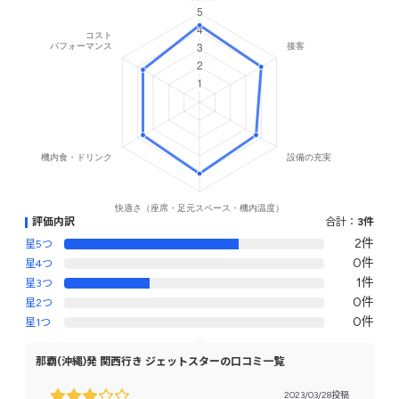
評価内訳
合計：
3件
2件
星5つ
0件
星4つ
1件
星3つ
0件
星2つ
0件
星1つ
那覇(沖縄)発 関西行き ジェットスターの口コミ一覧
2023/03/28投稿