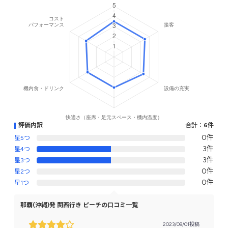
評価内訳
合計：
6件
0件
星5つ
3件
星4つ
3件
星3つ
0件
星2つ
0件
星1つ
那覇(沖縄)発 関西行き ピーチの口コミ一覧
2023/08/01投稿