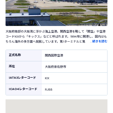
大阪府南部の大阪湾に浮かぶ海上空港。関西空港を略して「関空」や空港
コードKIXから「キックス」などと呼ばれます。1994年に開港し、国内はも
…
続きを読む
ちろん海外の多方面へ就航しています。第1ターミナルと第2ターミナルで
構成されており、波打つ屋根が美しい第1ターミナルビルはパリの「ポンピ
ドゥー・センター」やロンドンのランドマーク「ザ・シャード」を手がけ
正式名称
関西国際空港
た建築家レンゾ・ピアノの設計。大阪の中心から電車で1本でアクセスも良
く、西日本を代表する空港として活躍しています。空港内にはたこ焼きや
所在
お好み焼きなど大阪グルメのお店がたくさん立ち並び、ブランド店やお土
大阪府泉佐野市
産ショップもあるので飛行機利用客ではなくても1日中楽しめる空港です。
IATA3レターコード
KIX
ICAO4レターコード
RJBB