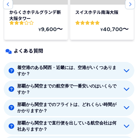
からくさホテルグランデ新
スイスホテル南海大阪
大阪タワー
〜
〜
9,600
40,700
¥
¥
よくある質問
着空港のある関西・近畿には、空港がいくつありま
すか？
那覇から関空までの航空券で一番安いのはいくらで
着空港のある関西・近畿には6つの空港があります。伊
すか？
丹、関空、大阪、神戸、但馬、白浜です。
那覇から関空までのフライトは、どれくらい時間が
那覇から関空までの最安値はジェットスター(Jetstar)の
かかりますか？
6460円です。
那覇から関空まで直行便を出している航空会社は何
那覇から関空まで平均フライト時間は約1時間55分で
社ありますか？
す。