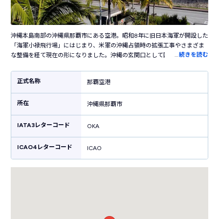
沖縄本島南部の沖縄県那覇市にある空港。昭和8年に旧日本海軍が開設した
「海軍小禄飛行場」にはじまり、米軍の沖縄占領時の拡張工事やさまざま
…
続きを読む
な整備を経て現在の形になりました。沖縄の玄関口として国内外を、そし
て県内の離島を結ぶハブ空港の役割を担っています。滑走路は2本、国内外
合わせて30以上の路線が就航しており、観光シーズンには臨時便なども就
正式名称
那覇空港
航します。空港内各所には鮮やかな花が飾られていて、南国らしい雰囲気
で出迎えてくれます。空港内にはたくさんのお店が立ち並び、ソーキそば
所在
やオリオンビールなど沖縄らしいグルメを販売しています。ちんすこうや
沖縄県那覇市
紅芋タルトなどの沖縄土産もたくさん販売しており、ショッピングも楽し
める空港です。
IATA3レターコード
OKA
ICAO4レターコード
ICAO