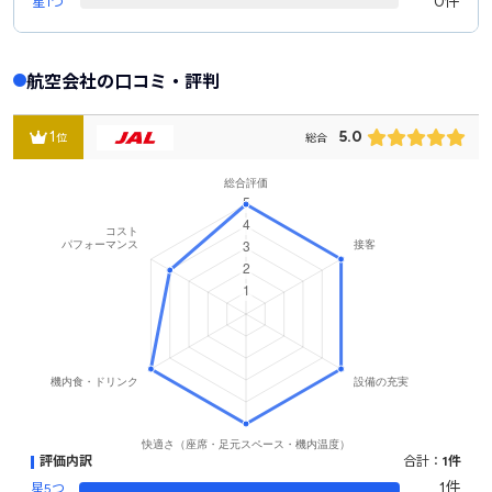
0件
星1つ
航空会社の口コミ・評判
1
5.0
位
総合
評価内訳
合計：
1件
1件
星5つ