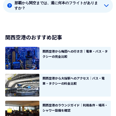
那覇から関空までは、週に何本のフライトがありま
那覇から関空まで直行便を出している航空会社は4社あ
すか？
ります。
8月時点では、那覇から関空までは毎週91本のフライト
があります。
関西空港のおすすめ記事
関西空港から梅田への行き方｜電車・バス・タ
クシーの完全比較
関西空港から大阪駅へのアクセス｜バス・電
車・タクシーの料金比較
関西空港のラウンジガイド｜利用条件・場所・
シャワー設備を確認