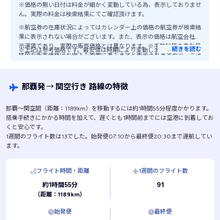
※価格の無い日付は料金が細かく変動している為、表示しておりませ
ん。実際の料金は検索結果にてご確認頂けます。
※航空券の在庫状況によってはカレンダー上の価格の航空券が検索結
果に表示されない場合がございます。また、表示の価格は航空会社公
示運賃であり、実際の販売価格とは異なります。※手数料等を含む最
…
続きを読む
※上記は参考価格です。最安値は時期により変動します。
終的な販売価格はお申込み画面に進みますと表示されますので、ご注
意ください。
那覇発
→
関空行き 路線の特徴
那覇〜関空間（距離：1189km）を移動するには約1時間55分程度かかります。
搭乗手続きにかかる時間を加えて、遅くとも1時間前までには空港に到着してお
くと安心です。
1週間のフライト数は13でした。始発便07:10から最終便20:30まで運航してい
ます。
フライト時間・距離
1週間のフライト数
91
約1時間55分
（距離：1189km）
始発便
最終便