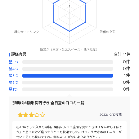
評価内訳
合計：
1件
0件
星5つ
0件
星4つ
1件
星3つ
0件
星2つ
0件
星1つ
那覇(沖縄)発 関西行き 全日空の口コミ一覧
2022/10/19投稿
初ANAそして久々の沖縄。機内に入って座席を見たときは「なんかしょぼそ
う」と思ったけど座ったらとても快適でした。けっこう大きめのモニターが
付いてるのも良いですね。無料Wi-Fiがなによりありがたい。