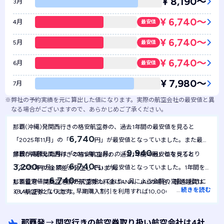
¥ 8,190〜
3月
¥ 6,740〜
4月
最安値
¥ 6,740〜
5月
最安値
¥ 6,740〜
6月
最安値
¥ 7,980〜
7月
※
弊社の予約実績を元に算出した値になります。実際の航空会社の最安値と異
なる場合がございますので、あらかじめご了承ください。
那覇(沖縄)発関西行きの格安航空券の、過去1年間の最安値を見ると
6,740
「2025年11月」の「
円」が最安値となっていました。また最も
9,940
値段が高騰した月は「2025年08月」の「
円」となっており
那覇(沖縄)発関西行きの格安航空券の、過去1年間の最安値を見ると
6,740
3,200
「2025年11月」の「
円」が最安値となっていました。1年間を通
円の金額差が発生しています。
6,740
して最安値は
円で安定しており、月による金額の変動は起きに
那覇空港ー関西空港間の航空券の料金はANA、JALの場合、普通運賃は
…
続きを読む
38,400円となります。早期購入割引を利用すれば10,000円～20,000円
くい航空券といえます。
台でお得に航空券を購入できます。ジェットスター、ピーチ・アビエーシ
ョンの場合は5,000～7,000円前後で航空券を見つけることもできます。
那覇発
→
関空行きの航空券取り扱い航空会社は4社