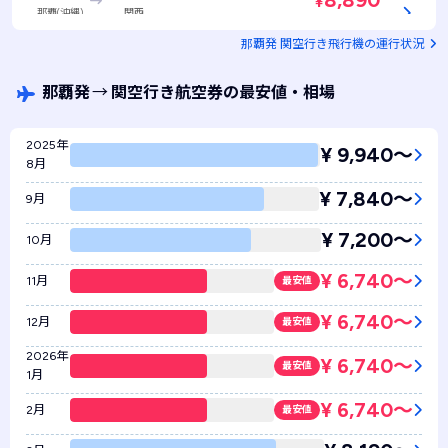
8,890
¥
那覇(沖縄)
関西
GK352 / 普通席
残りわずか！
那覇発 関空行き飛行機の運行状況
那覇発
→
関空行き航空券の最安値・相場
2025年
¥ 9,940〜
8月
¥ 7,840〜
9月
¥ 7,200〜
10月
¥ 6,740〜
11月
最安値
¥ 6,740〜
12月
最安値
2026年
¥ 6,740〜
最安値
1月
¥ 6,740〜
2月
最安値