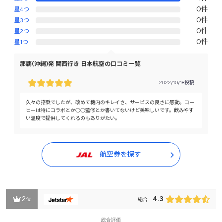
0件
星4つ
0件
星3つ
0件
星2つ
0件
星1つ
那覇(沖縄)発 関西行き 日本航空の口コミ一覧
2022/10/18投稿
久々の搭乗でしたが、改めて機内のキレイさ、サービスの良さに感動。コー
ヒーは特にコラボとか○○監修とか書いてないけど美味しいです。飲みやす
い温度で提供してくれるのもありがたい。
航空券を探す
2
4.3
位
総合