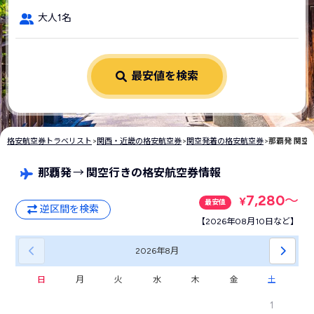
大人1名
最安値を検索
格安航空券トラベリスト
>
関西・近畿の格安航空券
>
関空発着の格安航空券
>
那覇発 関空
那覇発
→
関空行きの格安航空券情報
7,280
〜
¥
最安値
逆区間を検索
【2026年08月10日など】
2026年
8月
日
月
火
水
木
金
土
1