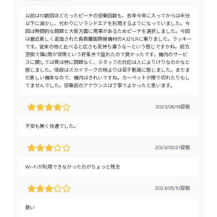
以前は10数回ほどだったピーチの搭乗回数も、去年今年に入ってからは半分
以下に減少し、代わりにソラシドエアを利用するようになっていました。今
回は時間的な問題と大阪方面に用事があるためピーチを選択しました。今回
は最近新しく追加された長距離国際線機材のA321LRに乗りました。ラッキー
です。従来の物と比べると広さも気持ち違うなーという感じですかね。前方
窓側で隣2席が空席という好条件で座れたので良かったです。機内のサービ
スに関しては質は特に問題なく、スタッフの対応は人によりけりなのかなと
感じました。値段はスカイマークの物よりは若干割高に感じました。まだま
だ新しい機体なので、機内はきれいですね。カーペットが擦り切れたりもし
てませんでした。搭乗前のアナウンスは丁寧でよかったと思います。
2023/06/19投稿
不安も無く快適でした。
2023/05/21投稿
Wi-Fiが利用できなかったのがちょっと残念
2023/05/10投稿
良い