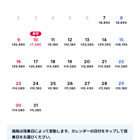
2
3
4
5
6
7
8
¥
8,890
¥
8,890
最安
9
10
11
12
13
14
15
¥
25,680
¥
7,280
¥
9,180
¥
10,180
¥
22,580
¥
29,390
¥
36,190
16
17
18
19
20
21
22
¥
39,680
¥
25,680
¥
14,580
¥
14,580
¥
12,880
¥
14,580
¥
14,580
23
24
25
26
27
28
29
¥
14,580
¥
10,180
¥
9,180
¥
11,380
¥
10,490
¥
11,380
¥
10,180
30
31
¥
14,580
¥
11,380
価格は搭乗日によって変動します。カレンダーの日付をタップして搭
乗日をお選びください。