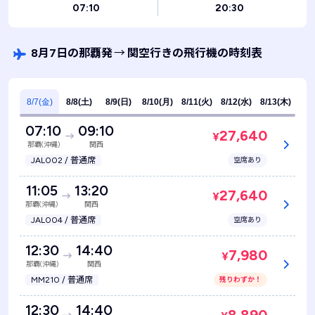
07:10
20:30
8月7日の那覇発
→
関空行きの飛行機の時刻表
8/7(金)
8/8(土)
8/9(日)
8/10(月)
8/11(火)
8/12(水)
8/13(木)
07:10
09:10
27,640
¥
那覇(沖縄)
関西
JAL002 / 普通席
空席あり
11:05
13:20
27,640
¥
那覇(沖縄)
関西
JAL004 / 普通席
空席あり
12:30
14:40
7,980
¥
那覇(沖縄)
関西
MM210 / 普通席
残りわずか！
12:30
14:40