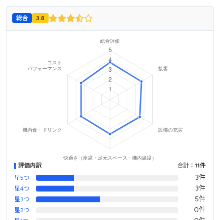
総合
3.8
評価内訳
合計：
11件
3件
星5つ
3件
星4つ
5件
星3つ
0件
星2つ