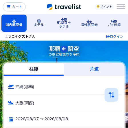
カート
ポイント
航空券＋
JR+宿泊
国内航空券
ホテル
海外航空券
ホテル
ようこそ
ゲスト
さん
ログイン
那覇（沖縄）空港発→関西空港行きの格安航空券・飛行機・L
那覇
関空
の格安航空券を予約
往復
片道
沖縄(那覇)
大阪(関西)
2026/08/07 → 2026/08/08