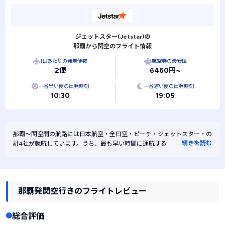
ジェットスター(Jetstar)の
那覇から関空のフライト情報
1日あたりの発着便数
航空券の最安値
2便
6460円~
一番早い便の出発時刻
一番遅い便の出発時刻
10:30
19:05
那覇～関空間の航路には
日本航空・
全日空・
ピーチ・
ジェットスター・
の
…
続きを読む
計4社が就航しています。うち、最も早い時間に運航するのは07:10、最
も遅い時間に運航するのは20:30です。また、最も安く運航するのはジェ
ットスターです。
那覇発関空行きのフライトレビュー
総合評価