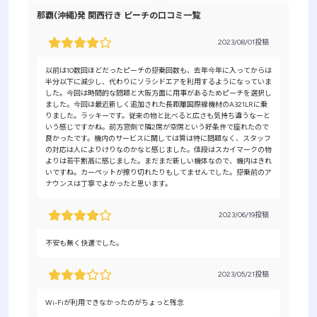
那覇(沖縄)発 関西行き ピーチの口コミ一覧
2023/08/01投稿
以前は10数回ほどだったピーチの搭乗回数も、去年今年に入ってからは
半分以下に減少し、代わりにソラシドエアを利用するようになっていま
した。今回は時間的な問題と大阪方面に用事があるためピーチを選択し
ました。今回は最近新しく追加された長距離国際線機材のA321LRに乗
りました。ラッキーです。従来の物と比べると広さも気持ち違うなーと
いう感じですかね。前方窓側で隣2席が空席という好条件で座れたので
良かったです。機内のサービスに関しては質は特に問題なく、スタッフ
の対応は人によりけりなのかなと感じました。値段はスカイマークの物
よりは若干割高に感じました。まだまだ新しい機体なので、機内はきれ
いですね。カーペットが擦り切れたりもしてませんでした。搭乗前のア
ナウンスは丁寧でよかったと思います。
2023/06/19投稿
不安も無く快適でした。
2023/05/21投稿
Wi-Fiが利用できなかったのがちょっと残念