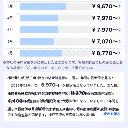
¥ 9,670〜
3月
¥ 7,970〜
4月
¥ 7,970〜
5月
¥ 7,070〜
6月
¥ 8,770〜
7月
※
弊社の予約実績を元に算出した値になります。実際の航空会社の最安値と異
なる場合がございますので、あらかじめご了承ください。
神戸発札幌(新千歳)行きの格安航空券の、過去1年間の最安値を見ると
6,970
「2026年02月」の「
円」が最安値となっていました。また最も
11,370
値段が高騰した月は「2025年11月」の「
円」となっており
神戸発札幌(新千歳)行きの格安航空券の、過去1年間の最安値を見ると
6,970
4,400
「2026年02月」の「
円」が最安値となっていました。1年間を
円の金額差が発生しています。
6,970
通して最安値は
円で安定しており、月による金額の変動は起き
シーズンによっても異なりますが、余裕持って予約すれば片道5千円前後
…
続きを読む
で向かうことが可能です。神戸空港の旅客数は年々増加傾向にあり、
にくい航空券といえます。
2018年に民営化もされました。今後利用者の増加に伴い、旅行シーズは
料金が高騰する可能性があるので計画的に予約する必要がありそうです。