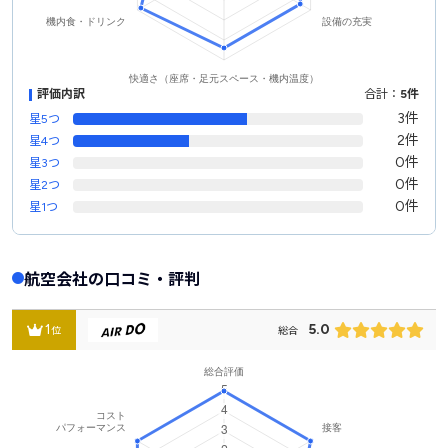
評価内訳
合計：
5件
3件
星5つ
2件
星4つ
0件
星3つ
0件
星2つ
0件
星1つ
航空会社の口コミ・評判
1
5.0
位
総合