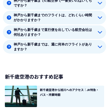
神戸から新千歳までの航空券で一番安いのはいくら
着空港のある北海道には12つの空港があります。新千
ですか？
歳、丘珠、旭川、帯広、釧路、函館、稚内、奥尻、中標
津、女満別、紋別、利尻です。
神戸から新千歳までのフライトは、どれくらい時間
神戸から新千歳までの最安値はスカイマーク(SKYMARK)
がかかりますか？
の6770円です。
神戸から新千歳まで直行便を出している航空会社は
神戸から新千歳まで平均フライト時間は約1時間55分で
何社ありますか？
す。
神戸から新千歳までは、週に何本のフライトがあり
神戸から新千歳まで直行便を出している航空会社は3社
ますか？
あります。
8月時点では、神戸から新千歳までは毎週56本のフライ
トがあります。
新千歳空港のおすすめ記事
新千歳空港から旭川へのアクセス｜JR特急・
バス・所要時間