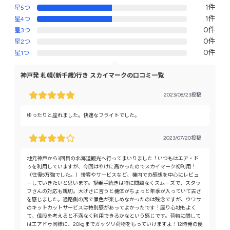
1件
星5つ
1件
星4つ
0件
星3つ
0件
星2つ
0件
星1つ
神戸発 札幌(新千歳)行き スカイマークの口コミ一覧
2023/08/23投稿
ゆったりと座れました。快適なフライトでした。
2023/07/20投稿
地元神戸から3回目の北海道観光へ行ってまいりました！いつもはエア・ド
ゥを利用していますが、今回はやけに高かったのでスカイマーク初利用！
（往復5万強でした。）接客やサービスなど、機内での感想を中心にレビュ
ーしていきたいと思います。搭乗手続きは特に問題なくスムーズで、スタッ
フさんの対応も親切。大げさに言うと機体がちょっと年季が入っていて古さ
を感じました。通路側の席で景色が楽しめなかったのは残念ですが、ウワサ
のキットカットサービスは特別感があってよかったです！座り心地もよく
て、値段を考えると不満なく利用できるかなという感じです。荷物に関して
はエアドゥ同様に、20kgまでガッツリ荷物をもっていけますよ！12時発の便