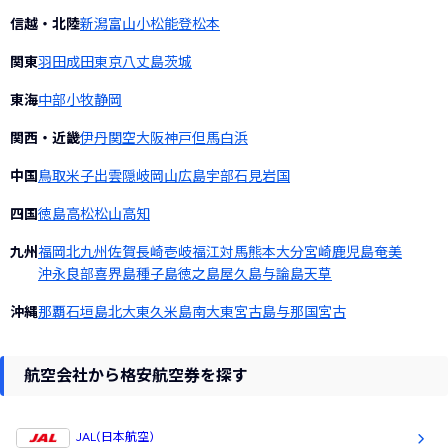
信越・北陸
新潟
富山
小松
能登
松本
関東
羽田
成田
東京
八丈島
茨城
東海
中部
小牧
静岡
関西・近畿
伊丹
関空
大阪
神戸
但馬
白浜
中国
鳥取
米子
出雲
隠岐
岡山
広島
宇部
石見
岩国
四国
徳島
高松
松山
高知
九州
福岡
北九州
佐賀
長崎
壱岐
福江
対馬
熊本
大分
宮崎
鹿児島
奄美
沖永良部
喜界島
種子島
徳之島
屋久島
与論島
天草
沖縄
那覇
石垣島
北大東
久米島
南大東
宮古島
与那国
宮古
航空会社から格安航空券を探す
JAL(日本航空)