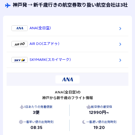
神戸発
→
新千歳行きの航空券取り扱い航空会社は3社
ANA(全日空)
AIR DO(エアドゥ)
SKYMARK(スカイマーク)
ANA(全日空)の
神戸から新千歳のフライト情報
1日あたりの発着便数
航空券の最安値
3便
12990円~
一番早い便の出発時刻
一番遅い便の出発時刻
08:35
19:20