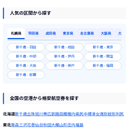
人気の区間から探す
札幌発
羽田発
成田発
東京発
名古屋発
大阪発
大阪発
新千歳 - 羽田
新千歳 - 成田
新千歳 - 東京
新千歳 - 中部
新千歳 - 伊丹
新千歳 - 関空
新千歳 - 大阪
新千歳 - 神戸
新千歳 - 福岡
新千歳 - 那覇
全国の空港から格安航空券を探す
北海道
新千歳
丘珠
旭川
帯広
釧路
函館
稚内
奥尻
中標津
女満別
紋別
利尻
東北
青森
三沢
花巻
仙台
秋田
大館
山形
庄内
福島