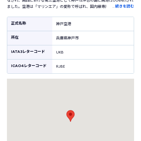
なされ、関西における第三空港として神戸市沖合の島に開港(2006年)され
…
続きを読む
ました。空港は「マリンエア」の愛称で呼ばれ、国内線専用空港として運
用されており、利用客数は年間約300万人に上ります。また、2030年を目
途に国際線定期便の就航を目指しており、主に近隣アジア方面への航路が
正式名称
神戸空港
増便される計画となっています。関西の主要都市として発展している神戸
市中心部へのアクセスが容易な点も大きな特徴で、三宮~神戸空港間の所要
所在
時間は電車で約18分でアクセスすることが可能です。大阪の2空港と比較す
兵庫県神戸市
ると規模は小さな空港ではありつつ、主要駅からのアクセスの良さは神戸
空港の大きな魅力となっています。
IATA3レターコード
UKB
ICAO4レターコード
RJBE