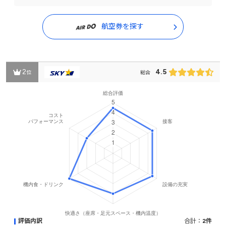
航空券を探す
2
4.5
位
総合
評価内訳
合計：
2件