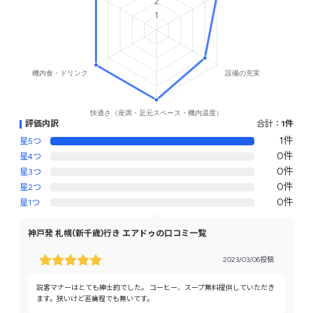
評価内訳
合計：
1件
1件
星5つ
0件
星4つ
0件
星3つ
0件
星2つ
0件
星1つ
神戸発 札幌(新千歳)行き エアドゥの口コミ一覧
2023/03/06投稿
説客マナーはとても紳士的でした。 コーヒー、スープ無料提供していただき
ます。狭いけど苦痛程でも無いです。