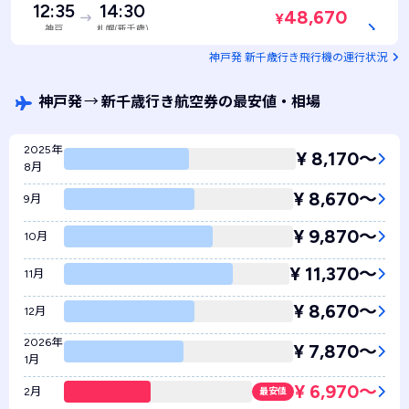
12:35
14:30
48,670
¥
神戸
札幌(新千歳)
SKY177 / 普通席
残り2席！
神戸発 新千歳行き飛行機の運行状況
神戸発
→
新千歳行き航空券の最安値・相場
2025年
¥ 8,170〜
8月
¥ 8,670〜
9月
¥ 9,870〜
10月
¥ 11,370〜
11月
¥ 8,670〜
12月
2026年
¥ 7,870〜
1月
¥ 6,970〜
2月
最安値