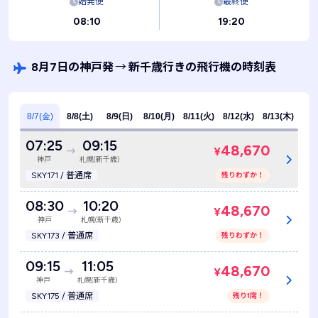
始発便
最終便
08:10
19:20
8月7日の神戸発
→
新千歳行きの飛行機の時刻表
8/7(金)
8/8(土)
8/9(日)
8/10(月)
8/11(火)
8/12(水)
8/13(木)
07:25
09:15
48,670
¥
神戸
札幌(新千歳)
SKY171 / 普通席
残りわずか！
08:30
10:20
48,670
¥
神戸
札幌(新千歳)
SKY173 / 普通席
残りわずか！
09:15
11:05
48,670
¥
神戸
札幌(新千歳)
SKY175 / 普通席
残り1席！