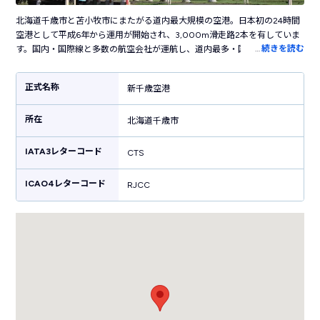
北海道千歳市と苫小牧市にまたがる道内最大規模の空港。日本初の24時間
空港として平成6年から運用が開始され、3,000m滑走路2本を有していま
…
続きを読む
す。国内・国際線と多数の航空会社が運航し、道内最多・国内有数の利用
客数を誇る北海道の空の玄関口です。空港周辺の高速道路や鉄道網が発達
し文化経済の中心地である札幌市やニセコ・小樽など人気観光地へのアク
正式名称
新千歳空港
セスも便利なため、北海道観光の重要な拠点空港となっています。また、
空港の施設としては珍しい映画館や温泉、キャラクターミュージアムなど
所在
のアミューズメント施設も併設しているのも特徴のひとつ。そのため飛行
北海道千歳市
機利用客に限らず観光やグルメを楽しむ多くの人びとで日々賑わっていま
す。
IATA3レターコード
CTS
ICAO4レターコード
RJCC