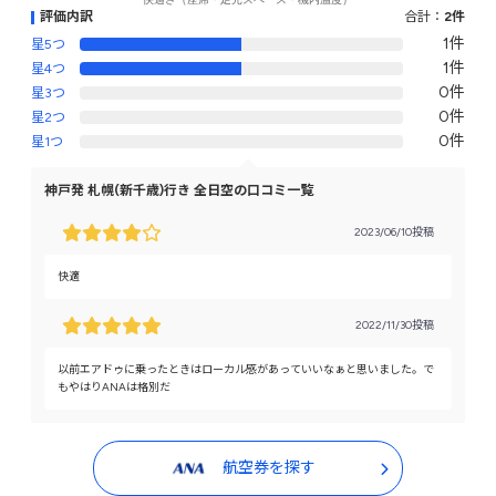
評価内訳
合計：
2件
1件
星5つ
1件
星4つ
0件
星3つ
0件
星2つ
0件
星1つ
神戸発 札幌(新千歳)行き 全日空の口コミ一覧
2023/06/10投稿
快適
2022/11/30投稿
以前エアドゥに乗ったときはローカル感があっていいなぁと思いました。で
もやはりANAは格別だ
航空券を探す