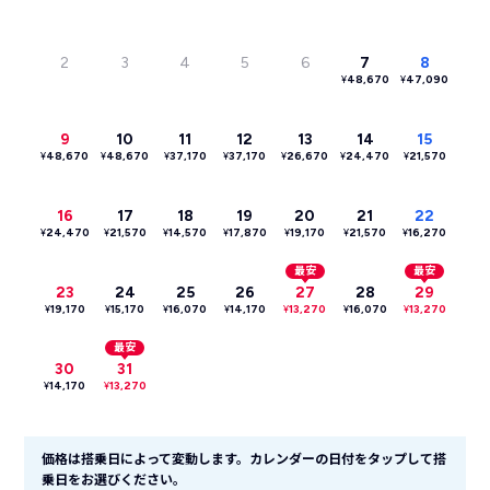
2
3
4
5
6
7
8
¥
48,670
¥
47,090
9
10
11
12
13
14
15
¥
48,670
¥
48,670
¥
37,170
¥
37,170
¥
26,670
¥
24,470
¥
21,570
16
17
18
19
20
21
22
¥
24,470
¥
21,570
¥
14,570
¥
17,870
¥
19,170
¥
21,570
¥
16,270
最安
最安
23
24
25
26
27
28
29
¥
19,170
¥
15,170
¥
16,070
¥
14,170
¥
13,270
¥
16,070
¥
13,270
最安
30
31
¥
14,170
¥
13,270
価格は搭乗日によって変動します。カレンダーの日付をタップして搭
乗日をお選びください。