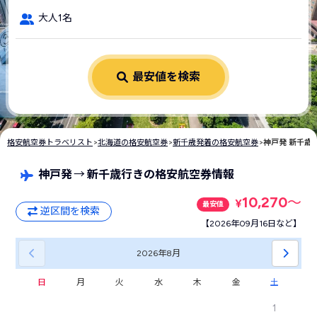
大人1名
最安値を検索
格安航空券トラベリスト
>
北海道の格安航空券
>
新千歳発着の格安航空券
>
神戸発 新千歳
神戸発
→
新千歳行きの格安航空券情報
10,270
〜
¥
最安値
逆区間を検索
【2026年09月16日など】
2026年
8月
日
月
火
水
木
金
土
1