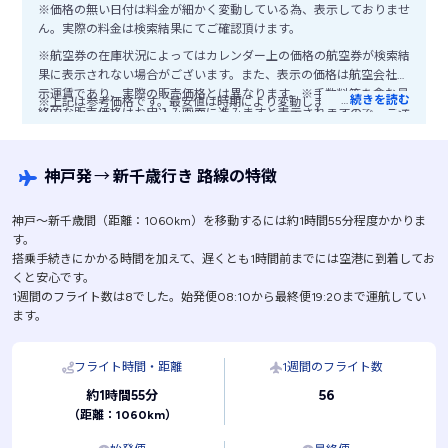
※価格の無い日付は料金が細かく変動している為、表示しておりませ
ん。実際の料金は検索結果にてご確認頂けます。
※航空券の在庫状況によってはカレンダー上の価格の航空券が検索結
果に表示されない場合がございます。また、表示の価格は航空会社公
示運賃であり、実際の販売価格とは異なります。※手数料等を含む最
…
続きを読む
※上記は参考価格です。最安値は時期により変動します。
終的な販売価格はお申込み画面に進みますと表示されますので、ご注
意ください。
神戸発
→
新千歳行き 路線の特徴
神戸〜新千歳間（距離：1060km）を移動するには約1時間55分程度かかりま
す。
搭乗手続きにかかる時間を加えて、遅くとも1時間前までには空港に到着してお
くと安心です。
1週間のフライト数は8でした。始発便08:10から最終便19:20まで運航してい
ます。
フライト時間・距離
1週間のフライト数
56
約1時間55分
（距離：1060km）