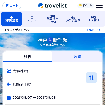
カート
ポイント
航空券＋
JR+宿泊
国内航空券
ホテル
海外航空券
ホテル
ようこそ
ゲスト
さん
ログイン
神戸空港発→札幌（新千歳）空港行きの格安航空券・飛行機・
神戸
新千歳
の格安航空券を予約
往復
片道
大阪(神戸)
札幌(新千歳)
2026/08/07 → 2026/08/08