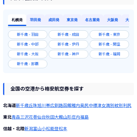
札幌発
羽田発
成田発
東京発
名古屋発
大阪発
大阪発
新千歳 - 羽田
新千歳 - 成田
新千歳 - 東京
新千歳 - 中部
新千歳 - 伊丹
新千歳 - 関空
新千歳 - 大阪
新千歳 - 神戸
新千歳 - 福岡
新千歳 - 那覇
全国の空港から格安航空券を探す
北海道
新千歳
丘珠
旭川
帯広
釧路
函館
稚内
奥尻
中標津
女満別
紋別
利尻
東北
青森
三沢
花巻
仙台
秋田
大館
山形
庄内
福島
信越・北陸
新潟
富山
小松
能登
松本