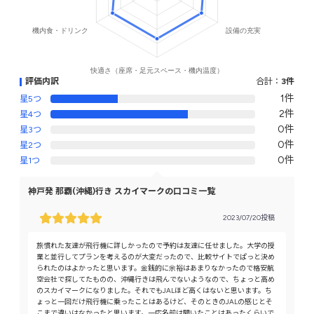
評価内訳
合計：
3件
1件
星5つ
2件
星4つ
0件
星3つ
0件
星2つ
0件
星1つ
神戸発 那覇(沖縄)行き スカイマークの口コミ一覧
2023/07/20投稿
旅慣れた友達が飛行機に詳しかったので予約は友達に任せました。大学の授
業と並行してプランを考えるのが大変だったので、比較サイトでぱっと決め
られたのはよかったと思います。金銭的に余裕はあまりなかったので格安航
空会社で探してたものの、沖縄行きは飛んでないようなので、ちょっと高め
のスカイマークになりました。それでもJALほど高くはないと思います。ち
ょっと一回だけ飛行機に乗ったことはあるけど、そのときのJALの感じとそ
こまで違いはなかったと思います。一応名前は聞いたことはあったくらいで