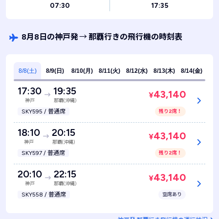
07:30
17:35
8月8日の神戸発
→
那覇行きの飛行機の時刻表
8/8(土)
8/9(日)
8/10(月)
8/11(火)
8/12(水)
8/13(木)
8/14(金)
17:30
19:35
43,140
¥
神戸
那覇(沖縄)
SKY595 / 普通席
残り2席！
18:10
20:15
43,140
¥
神戸
那覇(沖縄)
SKY597 / 普通席
残り2席！
20:10
22:15
43,140
¥
神戸
那覇(沖縄)
SKY558 / 普通席
空席あり