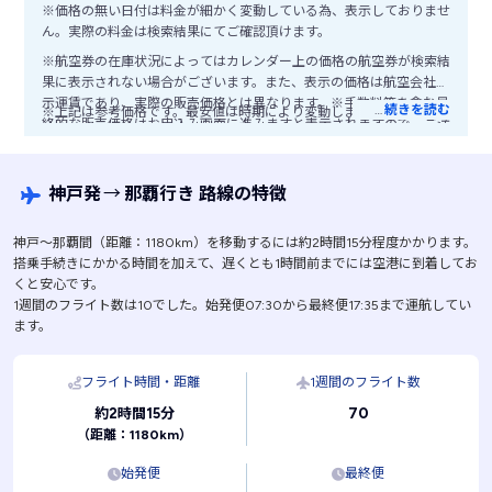
※価格の無い日付は料金が細かく変動している為、表示しておりませ
ん。実際の料金は検索結果にてご確認頂けます。
※航空券の在庫状況によってはカレンダー上の価格の航空券が検索結
果に表示されない場合がございます。また、表示の価格は航空会社公
示運賃であり、実際の販売価格とは異なります。※手数料等を含む最
…
続きを読む
※上記は参考価格です。最安値は時期により変動します。
終的な販売価格はお申込み画面に進みますと表示されますので、ご注
意ください。
神戸発
→
那覇行き 路線の特徴
神戸〜那覇間（距離：1180km）を移動するには約2時間15分程度かかります。
搭乗手続きにかかる時間を加えて、遅くとも1時間前までには空港に到着してお
くと安心です。
1週間のフライト数は10でした。始発便07:30から最終便17:35まで運航してい
ます。
フライト時間・距離
1週間のフライト数
70
約2時間15分
（距離：1180km）
始発便
最終便