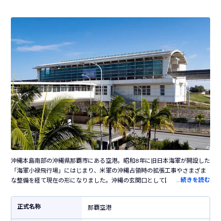
沖縄本島南部の沖縄県那覇市にある空港。昭和8年に旧日本海軍が開設した
「海軍小禄飛行場」にはじまり、米軍の沖縄占領時の拡張工事やさまざま
…
続きを読む
な整備を経て現在の形になりました。沖縄の玄関口として国内外を、そし
て県内の離島を結ぶハブ空港の役割を担っています。滑走路は2本、国内外
合わせて30以上の路線が就航しており、観光シーズンには臨時便なども就
正式名称
那覇空港
航します。空港内各所には鮮やかな花が飾られていて、南国らしい雰囲気
で出迎えてくれます。空港内にはたくさんのお店が立ち並び、ソーキそば