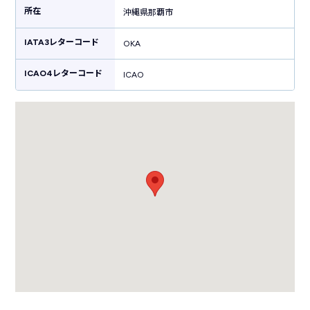
所在
やオリオンビールなど沖縄らしいグルメを販売しています。ちんすこうや
沖縄県那覇市
紅芋タルトなどの沖縄土産もたくさん販売しており、ショッピングも楽し
める空港です。
IATA3レターコード
OKA
ICAO4レターコード
ICAO