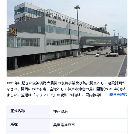
1995年に起きた阪神淡路大震災の復興事業及び防災拠点として建設計画が
なされ、関西における第三空港として神戸市沖合の島に開港(2006年)され
…
続きを読む
ました。空港は「マリンエア」の愛称で呼ばれ、国内線専用空港として運
用されており、利用客数は年間約300万人に上ります。また、2030年を目
途に国際線定期便の就航を目指しており、主に近隣アジア方面への航路が
正式名称
神戸空港
増便される計画となっています。関西の主要都市として発展している神戸
市中心部へのアクセスが容易な点も大きな特徴で、三宮~神戸空港間の所要
所在
時間は電車で約18分でアクセスすることが可能です。大阪の2空港と比較す
兵庫県神戸市
ると規模は小さな空港ではありつつ、主要駅からのアクセスの良さは神戸