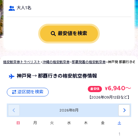
大人1名
最安値を検索
格安航空券トラベリスト
>
沖縄の格安航空券
>
那覇発着の格安航空券
>
神戸発 那覇行きの
神戸発
→
那覇行きの格安航空券情報
6,940
〜
¥
最安値
逆区間を検索
【2026年09月12日など】
2026年
8月
日
月
火
水
木
金
土
1