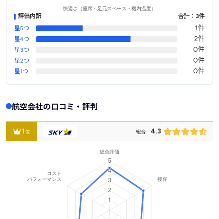
評価内訳
合計：
3件
1件
星5つ
2件
星4つ
0件
星3つ
0件
星2つ
0件
星1つ
航空会社の口コミ・評判
1
4.3
位
総合