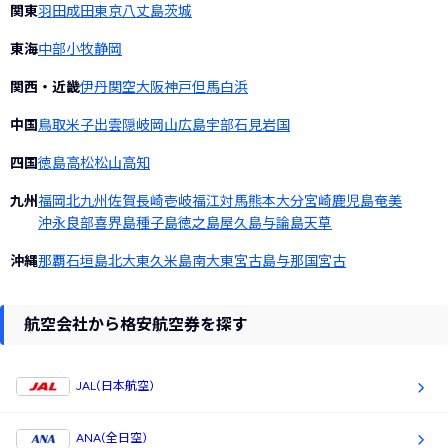
関東
羽田
成田
東京
八丈島
茨城
東海
中部
小牧
静岡
関西・近畿
伊丹
関空
大阪
神戸
但馬
白浜
中国
鳥取
米子
出雲
隠岐
岡山
広島
宇部
石見
岩国
四国
徳島
高松
松山
高知
九州
福岡
北九州
佐賀
長崎
壱岐
福江
対馬
熊本
大分
宮崎
鹿児島
奄美
沖永良部
喜界島
種子島
徳之島
屋久島
与論島
天草
沖縄
那覇
石垣島
北大東
久米島
南大東
宮古島
与那国
宮古
航空会社から格安航空券を探す
JAL(日本航空)
ANA(全日空)