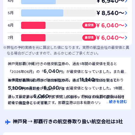
¥ 6,940〜
4月
¥ 8,540〜
5月
¥ 6,040〜
6月
最安値
¥ 6,040〜
7月
最安値
※
弊社の予約実績を元に算出した値になります。実際の航空会社の最安値と異
なる場合がございますので、あらかじめご了承ください。
神戸発那覇(沖縄)行きの格安航空券の、過去1年間の最安値を見ると
6,040
「2026年06月」の「
円」が最安値となっていました。また最
11,140
も値段が高騰した月は「2026年03月」の「
円」となっており
神戸発那覇(沖縄)行きの格安航空券の、過去1年間の最安値を見ると
6,040
5,100
「2026年06月」の「
円」が最安値となっていました。1年間を
円の金額差が発生しています。
6,040
通して最安値は
円で安定しており、月による金額の変動は起き
シーズンによっても異なりますが、余裕持って予約すれば片道5,000円
…
続きを読む
前後で向かうことが可能です。那覇空港は日本有数のリゾート地であるた
にくい航空券といえます。
め、旅行シーズンは需要の増加が見込まれるので、余裕をもって予約する
ことが望ましいです。
神戸発
→
那覇行きの航空券取り扱い航空会社は3社