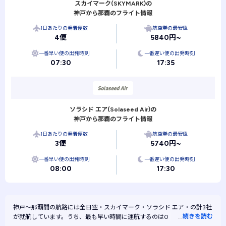
スカイマーク(SKYMARK)の
神戸から那覇のフライト情報
1日あたりの発着便数
航空券の最安値
4便
5840円~
一番早い便の出発時刻
一番遅い便の出発時刻
07:30
17:35
ソラシド エア(Solaseed Air)の
神戸から那覇のフライト情報
1日あたりの発着便数
航空券の最安値
3便
5740円~
一番早い便の出発時刻
一番遅い便の出発時刻
08:00
17:30
神戸～那覇間の航路には
全日空・
スカイマーク・
ソラシド エア・
の計3社
…
続きを読む
が就航しています。うち、最も早い時間に運航するのは07:30、最も遅い