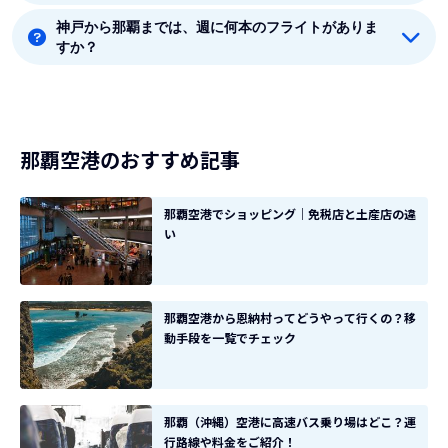
神戸から那覇までは、週に何本のフライトがありま
神戸から那覇まで直行便を出している航空会社は3社あ
すか？
ります。
8月時点では、神戸から那覇までは毎週70本のフライト
があります。
那覇空港のおすすめ記事
那覇空港でショッピング｜免税店と土産店の違
い
那覇空港から恩納村ってどうやって行くの？移
動手段を一覧でチェック
那覇（沖縄）空港に高速バス乗り場はどこ？運
行路線や料金をご紹介！