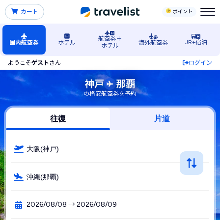
カート
ポイント
航空券＋
JR+宿泊
国内航空券
ホテル
海外航空券
ホテル
ようこそ
ゲスト
さん
ログイン
神戸空港発→那覇（沖縄）空港行きの格安航空券・飛行機・L
神戸
那覇
の格安航空券を予約
往復
片道
大阪(神戸)
沖縄(那覇)
2026/08/08 → 2026/08/09