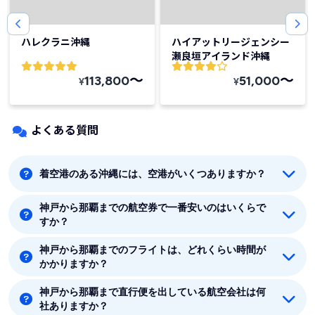
ハレクラニ沖縄
ハイアットリージェンシー
瀬良垣アイランド沖縄
〜
〜
113,800
51,000
¥
¥
よくある質問
着空港のある沖縄には、空港がいくつありますか？
神戸から那覇までの航空券で一番安いのはいくらで
着空港のある沖縄には8つの空港があります。那覇、石
すか？
垣島、北大東、久米島、南大東、宮古島、与那国、宮古
です。
神戸から那覇までのフライトは、どれくらい時間が
神戸から那覇までの最安値はソラシド エア(Solaseed
かかりますか？
Air)の5740円です。
神戸から那覇まで直行便を出している航空会社は何
神戸から那覇まで平均フライト時間は約2時間15分で
社ありますか？
す。