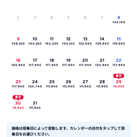
2
3
4
5
6
7
8
¥
43,140
9
10
11
12
13
14
15
¥
46,300
¥
40,250
¥
54,220
¥
43,140
¥
32,940
¥
29,940
¥
19,940
16
17
18
19
20
21
22
¥
24,940
¥
17,940
¥
17,940
¥
17,940
¥
17,940
¥
24,940
¥
17,940
最安
23
24
25
26
27
28
29
¥
17,940
¥
24,740
¥
11,940
¥
13,940
¥
11,940
¥
11,940
¥
9,940
最安
30
31
¥
9,940
¥
11,940
価格は搭乗日によって変動します。カレンダーの日付をタップして搭
乗日をお選びください。