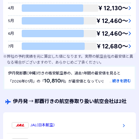
¥ 12,130〜
4月
¥ 12,460〜
5月
¥ 12,460〜
6月
¥ 12,680〜
7月
※
弊社の予約実績を元に算出した値になります。実際の航空会社の最安値と異
なる場合がございますので、あらかじめご了承ください。
伊丹発那覇(沖縄)行きの格安航空券の、過去1年間の最安値を見ると
10,810
…
続きを読む
「2026年01月」の「
円」が最安値となっていました。1年間を
10,810
通して最安値は
円で安定しており、月による金額の変動は起き
にくい航空券といえます。
伊丹発
→
那覇行きの航空券取り扱い航空会社は2社
JAL(日本航空)