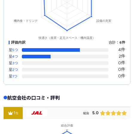
評価内訳
合計：
6件
4件
星5つ
2件
星4つ
0件
星3つ
0件
星2つ
0件
星1つ
航空会社の口コミ・評判
1
5.0
位
総合