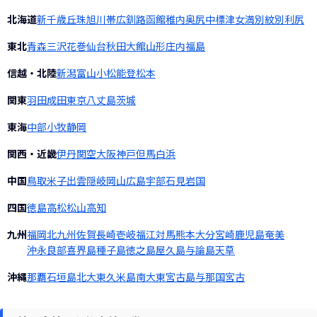
北海道
新千歳
丘珠
旭川
帯広
釧路
函館
稚内
奥尻
中標津
女満別
紋別
利尻
東北
青森
三沢
花巻
仙台
秋田
大館
山形
庄内
福島
信越・北陸
新潟
富山
小松
能登
松本
関東
羽田
成田
東京
八丈島
茨城
東海
中部
小牧
静岡
関西・近畿
伊丹
関空
大阪
神戸
但馬
白浜
中国
鳥取
米子
出雲
隠岐
岡山
広島
宇部
石見
岩国
四国
徳島
高松
松山
高知
九州
福岡
北九州
佐賀
長崎
壱岐
福江
対馬
熊本
大分
宮崎
鹿児島
奄美
沖永良部
喜界島
種子島
徳之島
屋久島
与論島
天草
沖縄
那覇
石垣島
北大東
久米島
南大東
宮古島
与那国
宮古