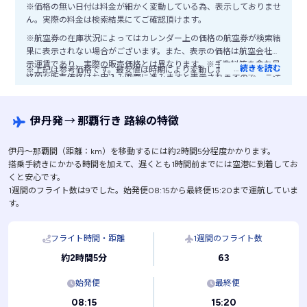
※価格の無い日付は料金が細かく変動している為、表示しておりませ
ん。実際の料金は検索結果にてご確認頂けます。
※航空券の在庫状況によってはカレンダー上の価格の航空券が検索結
果に表示されない場合がございます。また、表示の価格は航空会社公
示運賃であり、実際の販売価格とは異なります。※手数料等を含む最
…
続きを読む
※上記は参考価格です。最安値は時期により変動します。
終的な販売価格はお申込み画面に進みますと表示されますので、ご注
意ください。
伊丹発
→
那覇行き 路線の特徴
伊丹〜那覇間（距離：km）を移動するには約2時間5分程度かかります。
搭乗手続きにかかる時間を加えて、遅くとも1時間前までには空港に到着してお
くと安心です。
1週間のフライト数は9でした。始発便08:15から最終便15:20まで運航していま
す。
フライト時間・距離
1週間のフライト数
63
約2時間5分
始発便
最終便
08:15
15:20