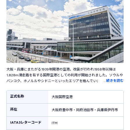
大阪・兵庫にまたがる1939年開港の空港。改装が行われ1958年以降は
1,828m滑走路を有する国際空港としての利用が開始されました。ソウルや
…
続きを読む
バンコク、ホノルルやシドニーといったエリアを結んでいましたが、1994
年に開港された「関西国際空港」に国際線を移管。3,000m滑走路を増設
した現在は国内線のみが運用されています。関西の主要エリアからリムジ
正式名称
大阪国際空港
ンバスで約30分で行くことができ、北海道から沖縄まで約2時間でアクセ
スすることができる利便性もあり、年間を通して多くの人々が空港を利用
所在
しています。また、大阪府の池田市、豊中市と兵庫県の伊丹市をまたいだ
大阪府豊中市・同府池田市・兵庫県伊丹市
場所にある伊丹空港は、空港ターミナルビルおよび滑走路内で県の行き来
ができるのも特徴です。
IATA3レターコード
ITM