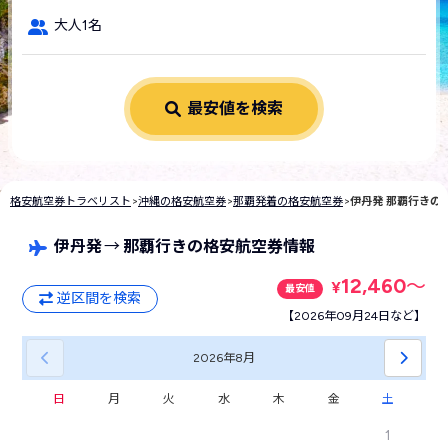
大人1名
最安値を検索
格安航空券トラベリスト
>
沖縄の格安航空券
>
那覇発着の格安航空券
>
伊丹発 那覇行きの
伊丹発
→
那覇行きの格安航空券情報
12,460
〜
¥
最安値
逆区間を検索
【2026年09月24日など】
2026年
8月
日
月
火
水
木
金
土
1