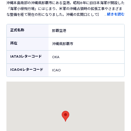
沖縄本島南部の沖縄県那覇市にある空港。昭和8年に旧日本海軍が開設した
「海軍小禄飛行場」にはじまり、米軍の沖縄占領時の拡張工事やさまざま
…
続きを読む
な整備を経て現在の形になりました。沖縄の玄関口として国内外を、そし
て県内の離島を結ぶハブ空港の役割を担っています。滑走路は2本、国内外
合わせて30以上の路線が就航しており、観光シーズンには臨時便なども就
正式名称
那覇空港
航します。空港内各所には鮮やかな花が飾られていて、南国らしい雰囲気
で出迎えてくれます。空港内にはたくさんのお店が立ち並び、ソーキそば
所在
やオリオンビールなど沖縄らしいグルメを販売しています。ちんすこうや
沖縄県那覇市
紅芋タルトなどの沖縄土産もたくさん販売しており、ショッピングも楽し
める空港です。
IATA3レターコード
OKA
ICAO4レターコード
ICAO