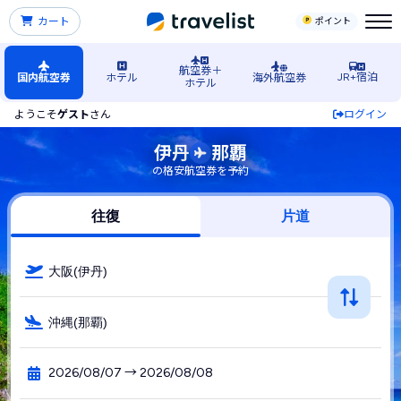
カート
ポイント
航空券＋
JR+宿泊
国内航空券
ホテル
海外航空券
ホテル
ようこそ
ゲスト
さん
ログイン
伊丹空港発→那覇（沖縄）空港行きの格安航空券・飛行機・L
伊丹
那覇
の格安航空券を予約
往復
片道
大阪(伊丹)
沖縄(那覇)
2026/08/07 → 2026/08/08