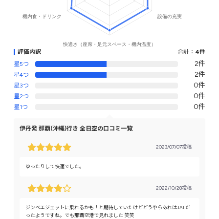
評価内訳
合計：
4件
2件
星5つ
2件
星4つ
0件
星3つ
0件
星2つ
0件
星1つ
伊丹発 那覇(沖縄)行き 全日空の口コミ一覧
2023/07/07投稿
ゆったりして快適でした。
2022/10/28投稿
ジンベエジェットに乗れるかも！と期待していたけどどうやらあれはJALだ
ったようですね。でも那覇空港で見れました 笑笑