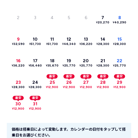
2
3
4
5
6
7
8
¥
20,270
¥
40,290
9
10
11
12
13
14
15
¥
32,590
¥
51,730
¥
51,730
¥
46,340
¥
36,220
¥
28,300
¥
28,300
16
17
18
19
20
21
22
¥
36,220
¥
56,460
¥
35,670
¥
25,770
¥
25,770
¥
28,300
¥
25,770
最安
最安
最安
最安
最安
23
24
25
26
27
28
29
¥
28,300
¥
28,300
¥
12,900
¥
12,900
¥
12,900
¥
12,900
¥
12,900
最安
最安
30
31
¥
12,900
¥
12,900
価格は搭乗日によって変動します。カレンダーの日付をタップして搭
乗日をお選びください。