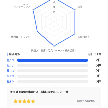
評価内訳
合計：
2件
2件
星5つ
0件
星4つ
0件
星3つ
0件
星2つ
0件
星1つ
伊丹発 那覇(沖縄)行き 日本航空の口コミ一覧
2022/10/28投稿