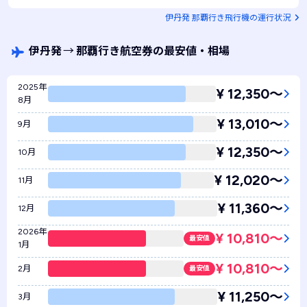
ANA1169 / エコノミークラス
残りわずか！
伊丹発 那覇行き飛行機の運行状況
伊丹発
→
那覇行き航空券の最安値・相場
2025年
¥ 12,350〜
8月
¥ 13,010〜
9月
¥ 12,350〜
10月
¥ 12,020〜
11月
¥ 11,360〜
12月
2026年
¥ 10,810〜
最安値
1月
¥ 10,810〜
2月
最安値
¥ 11,250〜
3月