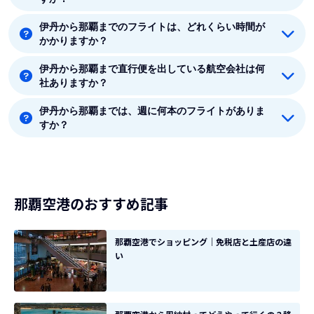
垣島、北大東、久米島、南大東、宮古島、与那国、宮古
です。
伊丹から那覇までのフライトは、どれくらい時間が
伊丹から那覇までの最安値はANA(全日空)の12460円で
かかりますか？
す。
伊丹から那覇まで直行便を出している航空会社は何
伊丹から那覇まで平均フライト時間は約2時間5分です。
社ありますか？
伊丹から那覇までは、週に何本のフライトがありま
伊丹から那覇まで直行便を出している航空会社は2社あ
すか？
ります。
8月時点では、伊丹から那覇までは毎週63本のフライト
があります。
那覇空港のおすすめ記事
那覇空港でショッピング｜免税店と土産店の違
い