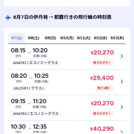
8月7日の伊丹発
→
那覇行きの飛行機の時刻表
8/7(金)
8/8(土)
8/9(日)
8/10(月)
8/11(火)
8/12(水)
8/13(木)
08:15
10:20
20,270
¥
伊丹
那覇(沖縄)
ANA761 / エコノミークラス
残りわずか！
08:20
10:25
29,400
¥
伊丹
那覇(沖縄)
JAL2081 / クラスJ
残り3席！
09:15
11:20
20,270
¥
伊丹
那覇(沖縄)
ANA763 / エコノミークラス
残りわずか！
10:30
12:35
40,290
¥
伊丹
那覇(沖縄)