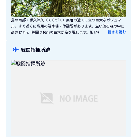
島の南部・手久津久（てくづく）集落の近くに立つ巨大なガジュマ
ル。すぐ近くに専用の駐車場・休憩所があります。生い茂る森の中に
…
続きを読む
高さ17.7m、幹回り16ｍの巨木が姿を現します。細い幹が幾層にも重
なって巨大な姿を作っている姿は圧巻の迫力！直径24mの傘のように
広がる大きな枝張りも見どころです。テレビドラマ「遅すぎた帰還実
戦闘指揮所跡
録・小野田少尉」のロケ地にもなりました。島内屈指のパワースポッ
トで記念撮影しましょう！