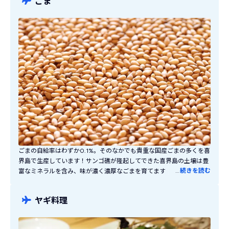
ごま
光中の休憩におすすめです！「じょうひもち」や「シマッカシ」など
の伝統お菓子も食べられるかも！
ごまの自給率はわずか0.1%。そのなかでも貴重な国産ごまの多くを喜
界島で生産しています！サンゴ礁が隆起してできた喜界島の土壌は豊
…
続きを読む
富なミネラルを含み、味が濃く濃厚なごまを育てます。夏から秋の収
穫の時期には島のあちらこちらに収穫されたごまが干され、道路に沿
ってずらりとごまが並んでいる姿から「セサミストリート」と呼ばれ
ヤギ料理
る喜界島の風物詩です。喜界島で育てられている白ごまは古くから伝
わる在来種で独特の香ばしい香りが魅力。ごま自体はもちろんごまを
使ったお菓子や調味料なども販売されています。