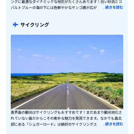
ングに最適なダイナミックな地形がたくさんあります！白い砂浜とコ
…
続きを読む
バルトブルーの海の下には色鮮やかなサンゴ礁が広がっており、ダイ
ビングスポットが豊富です。なかでもおすすめなのが「ハワイの沈
船」です。島の北端・小野津漁港からボートで約8分ほど沖に出た場
サイクリング
所にあります。水深15ｍの海の潜ると骨組だけになった沈没船が姿を
現します。藻の生えた船の中を魚たちが泳ぐ姿はファンタジーの世界
のような光景です！
喜界島の観光はサイクリングもおすすめです！まだあまり観光地化さ
れていない島だからこその素朴な魅力を発見できます。なかでも島北
…
続きを読む
部にある「シュガーロード」は絶好のサイクリングスポット！サトウ
キビ畑の中をまっすぐ伸びるゆるやかな坂道が3kmも続いています！