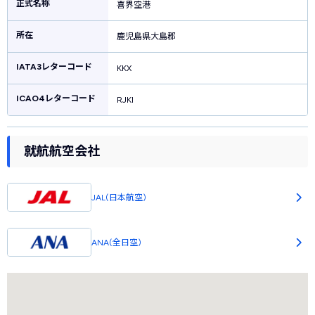
正式名称
喜界空港
ラ機が発着する離島らしさのある空港です。空港内には島料理を楽しめる喫茶
店が併設されています。空港前にはバス・タクシー乗り場があり島観光に便利
所在
です。周辺にはレンタカー会社もいくつかあります。目の前には臨海公園があ
鹿児島県大島郡
り、豊かな緑と鮮やかな海が広がっています。
IATA3レターコード
KKX
ICAO4レターコード
RJKI
就航航空会社
JAL(日本航空)
ANA(全日空)