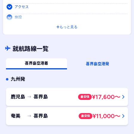
アクセス
施設
もっと見る
周辺情報
就航路線一覧
喜界島空港着
喜界島空港発
九州発
¥
17,600
～
鹿児島
喜界島
最安値
¥
11,000
～
奄美
喜界島
最安値