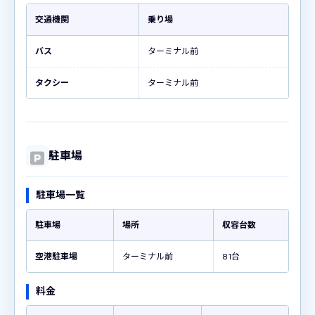
交通機関
乗り場
バス
ターミナル前
タクシー
ターミナル前
駐車場
駐車場一覧
駐車場
場所
収容台数
空港駐車場
ターミナル前
81台
料金