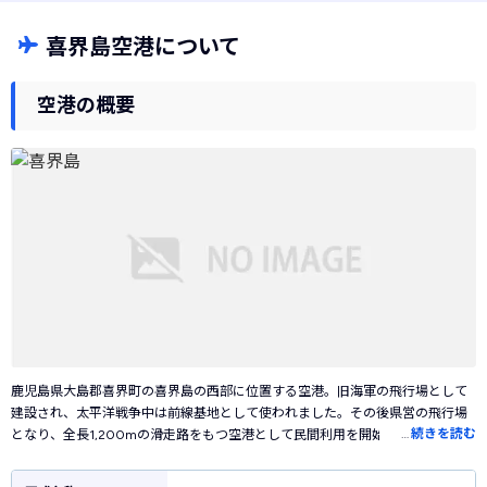
喜界島空港について
空港の概要
鹿児島県大島郡喜界町の喜界島の西部に位置する空港。旧海軍の飛行場として
建設され、太平洋戦争中は前線基地として使われました。その後県営の飛行場
…
続きを読む
となり、全長1,200mの滑走路をもつ空港として民間利用を開始しました。JAL
グループの日本エアコミューター（JAC）が運航し、鹿児島空港と奄美空港を
結んでいます。1階建てのこぢんまりとしたターミナルの隣の滑走路にはプロペ