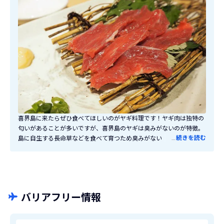
喜界島に来たらぜひ食べてほしいのがヤギ料理です！ヤギ肉は独特の
匂いがあることが多いですが、喜界島のヤギは臭みがないのが特徴。
…
続きを読む
島に自生する長命草などを食べて育つため臭みがないんだとか。臭み
がなく肉の旨味や滋味を感じられる上品な味わいです。おすすめのヤ
ギ料理は「ヤギ汁」。塩ベースのサッパリとしたスープにヤギのダシ
がしっかり溶け出しています。ヤギの刺身は噛めば噛むほど味があふ
れる絶品！ヤギのホルモン炒め「カラジュウリ」は食欲そそるスタミ
ナ料理です！
バリアフリー情報