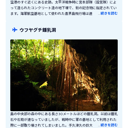
空港のすぐ近くにある史跡。太平洋戦争時に宮本部隊（設営隊）によ
って造られたコンクリート造の地下壕で、街の記念物に指定されてい
…
続きを読む
ます。海軍航空基地として使われた喜界島飛行場は連日にわたり攻撃
を受け、その避難所・指揮所として役割を果たしました。当時の爆撃
の傷跡が今も残っており、戦争の悲惨さを現代に語り継ぐ非常に重要
ウフヤグチ鍾乳洞
な場所です。空港から歩いて5分ほどのばしょにあるので喜界島に訪
れた際はぜひ立ち寄ってみてください。
島の中央部の森の中にある長さ30メートルほどの鍾乳洞。以前は鍾乳
石や石筍が連なっていましたが、戦時中に軍の基地として利用された
…
続きを読む
際に一部取り壊されてしまいました。手久津久の巨大ガジュマルと同