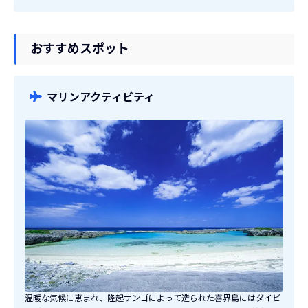
じくテレビドラマ「遅すぎた帰還実録・小野田少尉」のロケ地に使わ
れました。戦争の爪痕と喜界島の雄大な自然を同時に見学できるスポ
ット。洞窟内はひんやりとしていて、ライトに照らし出された岩肌が
おすすめスポット
異世界のような不思議な雰囲気を演出しています。
マリンアクティビティ
温暖な気候に恵まれ、隆起サンゴによって造られた喜界島にはダイビ