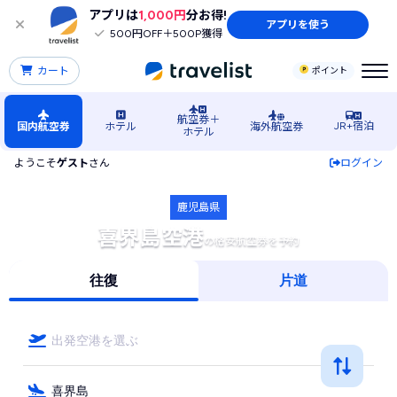
アプリは
1,000円
分お得!
アプリを使う
500円OFF＋500P獲得
カート
ポイント
航空券＋
JR+宿泊
国内航空券
ホテル
海外航空券
ホテル
ようこそ
ゲスト
さん
ログイン
喜界島空港発着の格安航空券・飛行機・LCCの比較検索予約
鹿児島県
喜界島空港
の格安航空券を予約
往復
片道
出発空港を選ぶ
喜界島