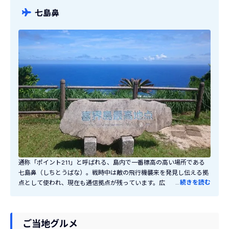
見渡す限り一面の青い空と緑のサトウキビ畑、その真ん中を伸びる道
七島鼻
を自転車でゆっくりと走れば爽快感抜群！空港で自転車の貸し出しを
しているので気軽に利用できます。
通称「ポイント211」と呼ばれる、島内で一番標高の高い場所である
七島鼻（しちとうばな）。戦時中は敵の飛行機襲来を発見し伝える拠
…
続きを読む
点として使われ、現在も通信拠点が残っています。広場には「喜界島
最高地点」の碑が立てられており、東には太平洋が、西には奄美大島
と東シナ海が広がる絶景です！史跡や豊かな植物を眺めてゆったり散
策するのもおすすめ。2kmほど離れた場所にある「テーバルバンタ」
ご当地グルメ
も素敵な景色が見られるスポットです。