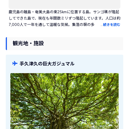
鹿児島の離島・奄美大島の東25kmに位置する島。サンゴ礁が隆起
してできた島で、現在も年間数ミリずつ隆起しています。人口は約
7,000人で一年を通して温暖な気候。集落の塀の多くはサンゴ礁
…
続きを読む
でできています。サトウキビの栽培が盛んで、見渡す限りサトウキ
ビ畑が広がる島ならではの光景が見られます。特産品はサトウキ
観光地・施設
ビから作る黒糖や焼酎。「蝶の島」としても知られ、白い羽に黒
いマダラ模様が特徴的なオオゴマダラが有名。島にはガジュマ
ル・フクギ・ソテツなど亜熱帯の植物が自生し、南国的な雰囲気
を作り出しています。ほかの離島に比べ観光客も少なくのんびり
手久津久の巨大ガジュマル
とした雰囲気が魅力。島周囲は白砂で透明度の高いビーチが多
く、海水浴も楽しめます。