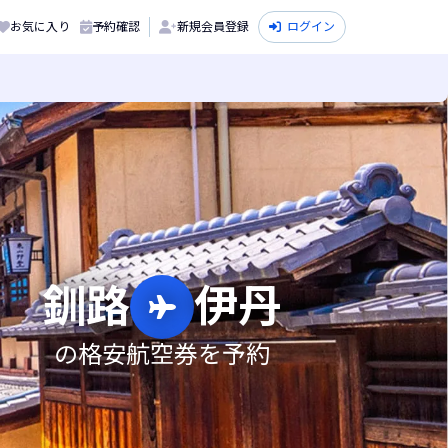
お気に入り
予約確認
新規会員登録
ログイン
釧路
伊丹
の格安航空券を予約