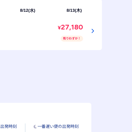
8/12(水)
8/13(木)
27,180
¥
残りわずか！
の出発時刻
一番遅い便の出発時刻