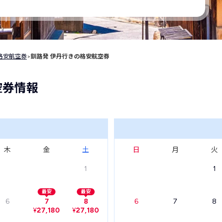
格安航空券
>
釧路発 伊丹行きの格安航空券
空券情報
木
金
土
日
月
火
1
1
最安
最安
6
7
8
6
7
8
¥
27,180
¥
27,180