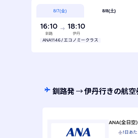
8/7(金)
8/8(土)
16:10
18:10
釧路
伊丹
ANA1146 / エコノミークラス
釧路発
→
伊丹行きの航空
ANA(全日空
1日あ