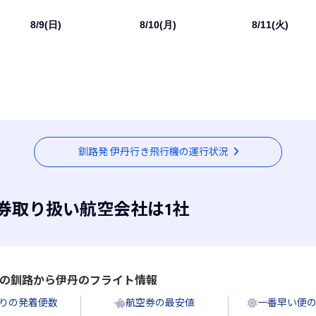
8/9(日)
8/10(月)
8/11(火)
釧路発 伊丹行き飛行機の運行状況
券取り扱い航空会社は1社
)の
釧路から伊丹のフライト情報
たりの発着便数
航空券の最安値
一番早い便