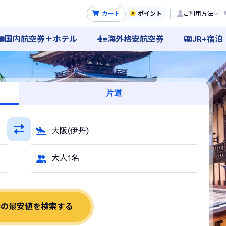
カート
ポイント
ご利用方法
国内航空券＋ホテル
海外格安航空券
JR+宿泊
片道
大阪(伊丹)
大人1名
券の最安値を検索する