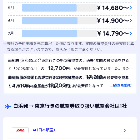
¥ 14,680〜
5月
¥ 14,900〜
6月
¥ 14,790〜
7月
※
弊社の予約実績を元に算出した値になります。実際の航空会社の最安値と異
なる場合がございますので、あらかじめご了承ください。
南紀白浜(和歌山)発東京行きの格安航空券の、過去1年間の最安値を見る
12,700
と「2025年10月」の「
円」が最安値となっていました。また
17,210
最も値段が高騰した月は「2026年04月」の「
円」となってお
南紀白浜(和歌山)発東京行きの格安航空券の、過去1年間の最安値を見る
12,700
4,510
…
続きを読む
と「2025年10月」の「
円」が最安値となっていました。1年間
り
円の金額差が発生しています。
12,700
を通して最安値は
円で安定しており、月による金額の変動は起
きにくい航空券といえます。
白浜発
→
東京行きの航空券取り扱い航空会社は1社
JAL(日本航空)