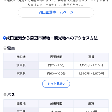
※運賃は改定される場合があります。所要時間は交通事情やダイヤにより異な
りますので、目安としてご利用ください。
羽田空港ホームページ
成田空港から周辺市街地・観光地へのアクセス方法
電車
目的地
所要時間
運賃
浅草駅
約70～90分
1,110円～1,310円
東京駅
約60～100分
1,340円～2,870円
もっと見る
バス
目的地
所要時間
運賃
東京駅
約65分
1,300円