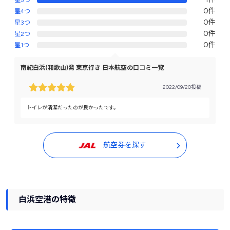
星5つ
0件
星4つ
0件
星3つ
0件
星2つ
0件
星1つ
南紀白浜(和歌山)発 東京行き 日本航空の口コミ一覧
2022/09/20投稿
トイレが清潔だったのが良かったです。
航空券を探す
白浜空港の特徴