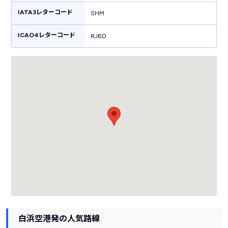
しており、和歌山観光の起点にピッタリの空港です。
IATA3レターコード
SHM
ICAO4レターコード
RJBD
白浜空港発の人気路線