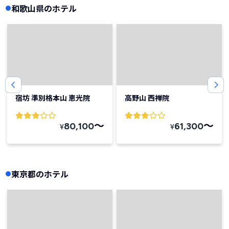
和歌山県のホテル
宿坊 準別格本山 恵光院
高野山 西禅院
〜
〜
80,100
61,300
¥
¥
東京都のホテル