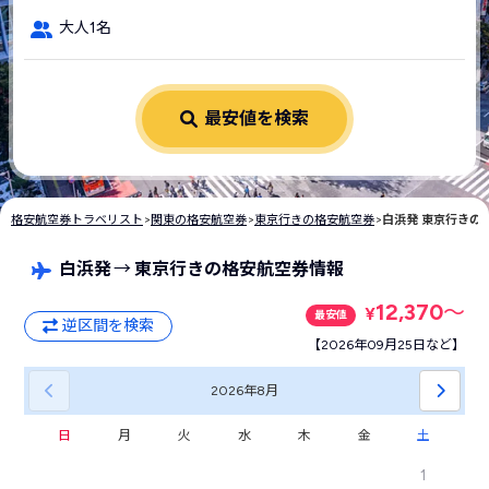
大人1名
最安値を検索
格安航空券トラベリスト
>
関東の格安航空券
>
東京行きの格安航空券
>
白浜発 東京行きの
白浜発
→
東京行きの格安航空券情報
12,370
〜
¥
最安値
逆区間を検索
【2026年09月25日など】
2026年
8月
日
月
火
水
木
金
土
1