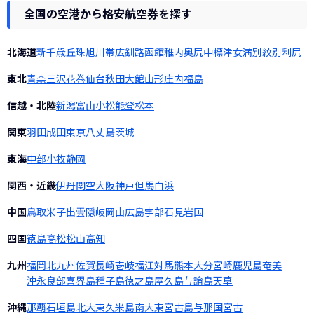
全国の空港から格安航空券を探す
北海道
新千歳
丘珠
旭川
帯広
釧路
函館
稚内
奥尻
中標津
女満別
紋別
利尻
東北
青森
三沢
花巻
仙台
秋田
大館
山形
庄内
福島
信越・北陸
新潟
富山
小松
能登
松本
関東
羽田
成田
東京
八丈島
茨城
東海
中部
小牧
静岡
関西・近畿
伊丹
関空
大阪
神戸
但馬
白浜
中国
鳥取
米子
出雲
隠岐
岡山
広島
宇部
石見
岩国
四国
徳島
高松
松山
高知
九州
福岡
北九州
佐賀
長崎
壱岐
福江
対馬
熊本
大分
宮崎
鹿児島
奄美
沖永良部
喜界島
種子島
徳之島
屋久島
与論島
天草
沖縄
那覇
石垣島
北大東
久米島
南大東
宮古島
与那国
宮古