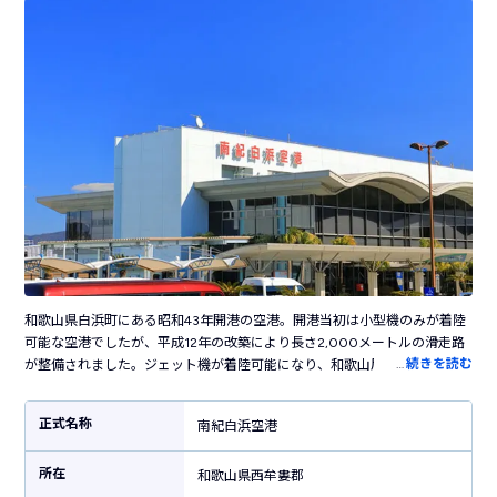
和歌山県白浜町にある昭和43年開港の空港。開港当初は小型機のみが着陸
可能な空港でしたが、平成12年の改築により長さ2,000メートルの滑走路
…
続きを読む
が整備されました。ジェット機が着陸可能になり、和歌山屈指の人気エリ
ア・南紀の玄関口として活躍しています。就航都市は羽田のみでJALが運航
しています。数は多くないものの空港内にはお土産ショップや飲食店があ
正式名称
南紀白浜空港
ります。周辺にはパンダが人気の「アドベンチャーワールド」や自然が造
り出した美しい景勝地「千畳敷」、南国リゾート気分が味わえる「白良
所在
浜」など、人気の観光地が多数。空港から和歌山の各方面へのバスが運行
和歌山県西牟婁郡