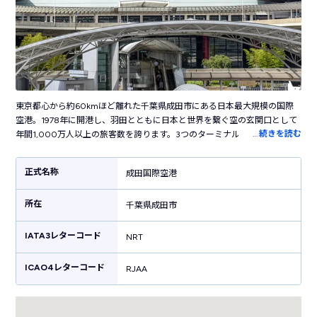
東京都心から約60kmほど離れた千葉県成田市にある日本最大規模の国際
空港。1978年に開港し、羽田とともに日本と世界を繋ぐ空の玄関口として
…
続きを読む
年間1,000万人以上の旅客数を誇ります。3つのターミナルを持ち、第3タ
ーミナルはLCC専用ターミナルとして活躍しています。空港内には葛飾北
斎の日本画や現代アート、ステンドグラスなどさまざまなアート作品が展
正式名称
成田国際空港
示された、国際空港らしい洗練された雰囲気。お土産売り場では東京・千
葉だけでなく全国各地のお土産・グルメが揃います。空港敷地内にはカプ
所在
セルホテルやシャワールームも併設しており高い快適性が魅力。都心を結
千葉県成田市
ぶ電車がターミナルに直結しているので都内へのアクセス・関東の観光に
便利です。
IATA3レターコード
NRT
ICAO4レターコード
RJAA