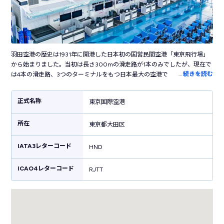
羽田空港の歴史は1931年に開港した日本初の国営民間空港「東京飛行場」
から始まりました。当初は長さ300mの滑走路が1本のみでしたが、現在で
…
続きを読む
は4本の滑走路、3つのターミナルをもつ日本最大の空港です。国内の主要
都市だけでなく海外の50以上の都市に就航し、日本と世界を結ぶ国際空港
として活躍しています。ターミナル内には売店やレストラン・カフェなど
正式名称
東京国際空港
100を超えるお店が立ち並び、飛行機の利用客以外も楽しめます。江戸の
街並みを再現した「江戸小路」や江戸時代の橋を半分のサイズで復元した
所在
「はねだ日本橋」など、日本らしい風情を感じる施設も見どころです。横
東京都大田区
浜駅まで電車で30分、東京駅まで約50分というアクセスの良さも魅力で
す。
IATA3レターコード
HND
ICAO4レターコード
RJTT