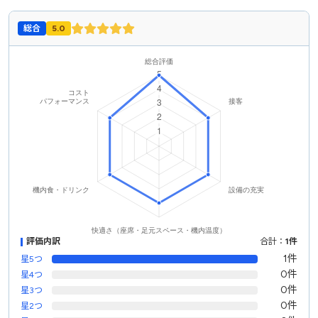
総合
5.0
評価内訳
合計：
1件
1件
星5つ
0件
星4つ
0件
星3つ
0件
星2つ