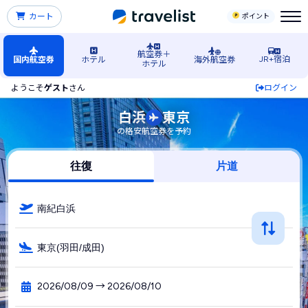
カート
ポイント
航空券＋
JR+宿泊
国内航空券
ホテル
海外航空券
ホテル
ようこそ
ゲスト
さん
ログイン
南紀白浜（和歌山）空港発→東京行きの格安航空券・飛行機・
白浜
東京
の格安航空券を予約
往復
片道
南紀白浜
東京(羽田/成田)
2026/08/09 → 2026/08/10