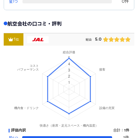
0件
星1つ
航空会社の口コミ・評判
1
5.0
位
総合
評価内訳
合計：
1件
1件