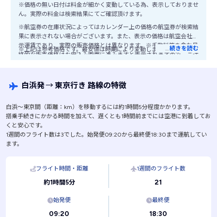
※価格の無い日付は料金が細かく変動している為、表示しておりませ
ん。実際の料金は検索結果にてご確認頂けます。
※航空券の在庫状況によってはカレンダー上の価格の航空券が検索結
果に表示されない場合がございます。また、表示の価格は航空会社公
示運賃であり、実際の販売価格とは異なります。※手数料等を含む最
…
続きを読む
※上記は参考価格です。最安値は時期により変動します。
終的な販売価格はお申込み画面に進みますと表示されますので、ご注
意ください。
白浜発
→
東京行き 路線の特徴
白浜〜東京間（距離：km）を移動するには約1時間5分程度かかります。
搭乗手続きにかかる時間を加えて、遅くとも1時間前までには空港に到着してお
くと安心です。
1週間のフライト数は3でした。始発便09:20から最終便18:30まで運航してい
ます。
フライト時間・距離
1週間のフライト数
21
約1時間5分
始発便
最終便
09:20
18:30