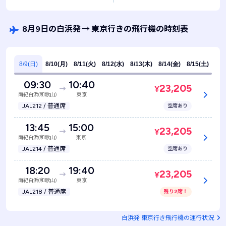
8月9日の白浜発
→
東京行きの飛行機の時刻表
8/9(日)
8/10(月)
8/11(火)
8/12(水)
8/13(木)
8/14(金)
8/15(土)
09:30
10:40
23,205
¥
南紀白浜(和歌山)
東京
JAL212 / 普通席
空席あり
13:45
15:00
23,205
¥
南紀白浜(和歌山)
東京
JAL214 / 普通席
空席あり
18:20
19:40
23,205
¥
南紀白浜(和歌山)
東京
JAL218 / 普通席
残り2席！
白浜発 東京行き飛行機の運行状況