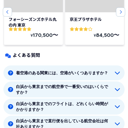
フォーシーズンズホテル丸
京王プラザホテル
の内 東京
〜
〜
170,500
84,500
¥
¥
よくある質問
着空港のある関東には、空港がいくつありますか？
白浜から東京までの航空券で一番安いのはいくらで
着空港のある関東には5つの空港があります。羽田、成
すか？
田、東京、八丈島、茨城です。
白浜から東京までのフライトは、どれくらい時間が
白浜から東京までの最安値はJAL(日本航空)の10530円
かかりますか？
です。
白浜から東京まで直行便を出している航空会社は何
白浜から東京まで平均フライト時間は約1時間5分です。
社ありますか？