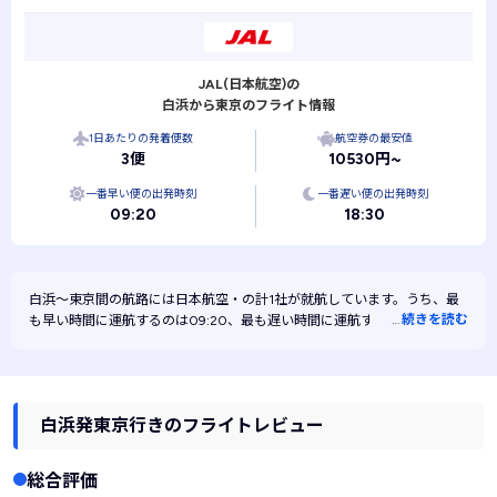
JAL(日本航空)の
白浜から東京のフライト情報
1日あたりの発着便数
航空券の最安値
3便
10530円~
一番早い便の出発時刻
一番遅い便の出発時刻
09:20
18:30
白浜～東京間の航路には
日本航空・
の計1社が就航しています。うち、最
…
続きを読む
も早い時間に運航するのは09:20、最も遅い時間に運航するのは18:30で
す。また、最も安く運航するのは日本航空です。
白浜発東京行きのフライトレビュー
総合評価