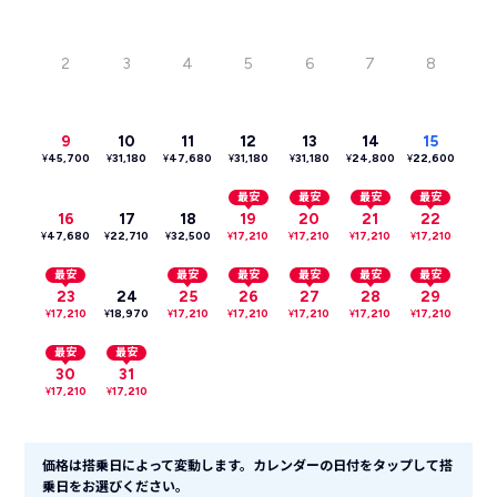
2
3
4
5
6
7
8
9
10
11
12
13
14
15
¥
45,700
¥
31,180
¥
47,680
¥
31,180
¥
31,180
¥
24,800
¥
22,600
最安
最安
最安
最安
16
17
18
19
20
21
22
¥
47,680
¥
22,710
¥
32,500
¥
17,210
¥
17,210
¥
17,210
¥
17,210
最安
最安
最安
最安
最安
最安
23
24
25
26
27
28
29
¥
17,210
¥
18,970
¥
17,210
¥
17,210
¥
17,210
¥
17,210
¥
17,210
最安
最安
30
31
¥
17,210
¥
17,210
価格は搭乗日によって変動します。カレンダーの日付をタップして搭
乗日をお選びください。