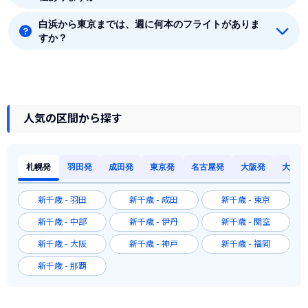
白浜から東京までは、週に何本のフライトがありま
白浜から東京まで直行便を出している航空会社は1社あ
すか？
ります。
8月時点では、白浜から東京までは毎週21本のフライト
があります。
人気の区間から探す
札幌発
羽田発
成田発
東京発
名古屋発
大阪発
大阪発
新千歳 - 羽田
新千歳 - 成田
新千歳 - 東京
新千歳 - 中部
新千歳 - 伊丹
新千歳 - 関空
新千歳 - 大阪
新千歳 - 神戸
新千歳 - 福岡
新千歳 - 那覇