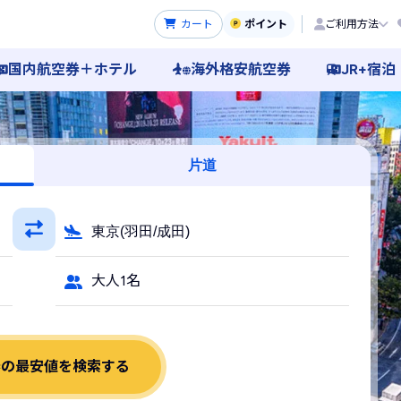
カート
ポイント
ご利用方法
国内航空券＋ホテル
海外格安航空券
JR+宿泊
片道
東京(羽田/成田)
大人1名
券の最安値を検索する