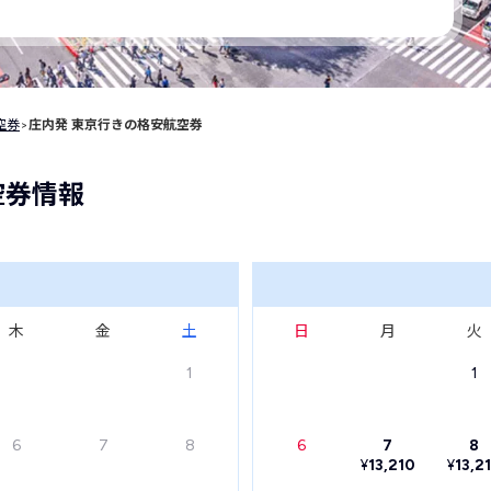
空券
>
庄内発 東京行きの格安航空券
空券情報
木
金
土
日
月
火
1
1
6
7
8
6
7
8
¥
13,210
¥
13,2