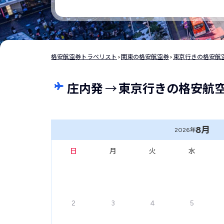
格安航空券トラベリスト
>
関東の格安航空券
>
東京行きの格安航
庄内発
→
東京行きの格安航
8月
2026年
日
月
火
水
2
3
4
5