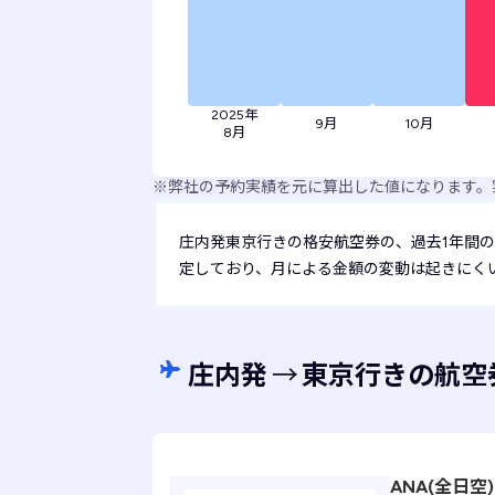
2025年
9月
10月
8月
※
弊社の予約実績を元に算出した値になります。
庄内発東京行きの格安航空券の、過去1年間の最
定しており、月による金額の変動は起きにく
庄内発
→
東京行きの航空
ANA(全日空