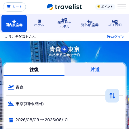
カート
ポイント
航空券＋
JR+宿泊
国内航空券
ホテル
海外航空券
ホテル
ようこそ
ゲスト
さん
ログイン
青森空港発→東京行きの格安航空券・飛行機・LCC予約
青森
東京
の格安航空券を予約
往復
片道
青森
東京(羽田/成田)
2026/08/09 → 2026/08/10