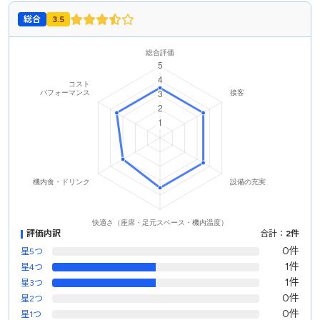
総合
3.5
評価内訳
合計：
2件
0件
星5つ
1件
星4つ
1件
星3つ
0件
星2つ
0件
星1つ