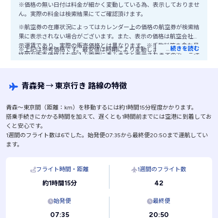
※価格の無い日付は料金が細かく変動している為、表示しておりませ
ん。実際の料金は検索結果にてご確認頂けます。
※航空券の在庫状況によってはカレンダー上の価格の航空券が検索結
果に表示されない場合がございます。また、表示の価格は航空会社公
示運賃であり、実際の販売価格とは異なります。※手数料等を含む最
…
続きを読む
※上記は参考価格です。最安値は時期により変動します。
終的な販売価格はお申込み画面に進みますと表示されますので、ご注
意ください。
青森発
→
東京行き 路線の特徴
青森〜東京間（距離：km）を移動するには約1時間15分程度かかります。
搭乗手続きにかかる時間を加えて、遅くとも1時間前までには空港に到着してお
くと安心です。
1週間のフライト数は6でした。始発便07:35から最終便20:50まで運航してい
ます。
フライト時間・距離
1週間のフライト数
42
約1時間15分
始発便
最終便
07:35
20:50