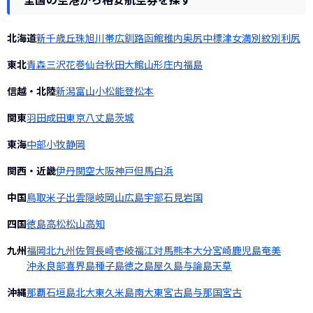
全国の空港から格安航空券を探す
北海道
新千歳
丘珠
旭川
帯広
釧路
函館
稚内
奥尻
中標津
女満別
紋別
利尻
東北
青森
三沢
花巻
仙台
秋田
大館
山形
庄内
福島
信越・北陸
新潟
富山
小松
能登
松本
関東
羽田
成田
東京
八丈島
茨城
東海
中部
小牧
静岡
関西・近畿
伊丹
関空
大阪
神戸
但馬
白浜
中国
鳥取
米子
出雲
隠岐
岡山
広島
宇部
石見
岩国
四国
徳島
高松
松山
高知
九州
福岡
北九州
佐賀
長崎
壱岐
福江
対馬
熊本
大分
宮崎
鹿児島
奄美
沖永良部
喜界島
種子島
徳之島
屋久島
与論島
天草
沖縄
那覇
石垣島
北大東
久米島
南大東
宮古島
与那国
宮古