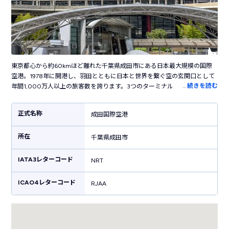
東京都心から約60kmほど離れた千葉県成田市にある日本最大規模の国際
空港。1978年に開港し、羽田とともに日本と世界を繋ぐ空の玄関口として
…
続きを読む
年間1,000万人以上の旅客数を誇ります。3つのターミナルを持ち、第3タ
ーミナルはLCC専用ターミナルとして活躍しています。空港内には葛飾北
斎の日本画や現代アート、ステンドグラスなどさまざまなアート作品が展
正式名称
成田国際空港
示された、国際空港らしい洗練された雰囲気。お土産売り場では東京・千
葉だけでなく全国各地のお土産・グルメが揃います。空港敷地内にはカプ
所在
セルホテルやシャワールームも併設しており高い快適性が魅力。都心を結
千葉県成田市
ぶ電車がターミナルに直結しているので都内へのアクセス・関東の観光に
便利です。
IATA3レターコード
NRT
ICAO4レターコード
RJAA