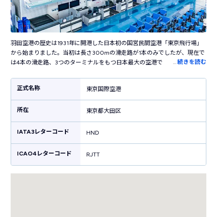
羽田空港の歴史は1931年に開港した日本初の国営民間空港「東京飛行場」
から始まりました。当初は長さ300mの滑走路が1本のみでしたが、現在で
…
続きを読む
は4本の滑走路、3つのターミナルをもつ日本最大の空港です。国内の主要
都市だけでなく海外の50以上の都市に就航し、日本と世界を結ぶ国際空港
として活躍しています。ターミナル内には売店やレストラン・カフェなど
正式名称
東京国際空港
100を超えるお店が立ち並び、飛行機の利用客以外も楽しめます。江戸の
街並みを再現した「江戸小路」や江戸時代の橋を半分のサイズで復元した
所在
「はねだ日本橋」など、日本らしい風情を感じる施設も見どころです。横
東京都大田区
浜駅まで電車で30分、東京駅まで約50分というアクセスの良さも魅力で
す。
IATA3レターコード
HND
ICAO4レターコード
RJTT