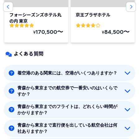
フォーシーズンズホテル丸
京王プラザホテル
の内 東京
〜
〜
170,500
84,500
¥
¥
よくある質問
着空港のある関東には、空港がいくつありますか？
青森から東京までの航空券で一番安いのはいくらで
着空港のある関東には5つの空港があります。羽田、成
すか？
田、東京、八丈島、茨城です。
青森から東京までのフライトは、どれくらい時間が
青森から東京までの最安値はJAL(日本航空)の11340円
かかりますか？
です。
青森から東京まで直行便を出している航空会社は何
青森から東京まで平均フライト時間は約1時間15分で
社ありますか？
す。