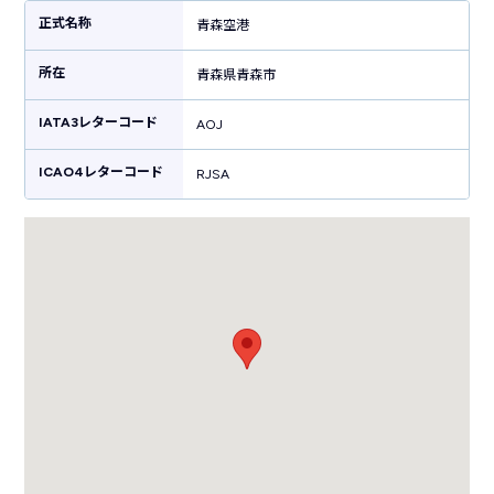
いったアジア方面の海外就航便も就航されるようになり、「東北の玄関
正式名称
青森空港
口」として世界と東北を繋ぐ重要な役割を担っています。また、青森市中
心部から南方約10kmの標高198メートルの山腹に位置する青森空港には春
所在
から夏にかけて発生する深い霧による視界不良の影響を軽減するため、安
青森県青森市
全な着陸を誘導するシステムが備わっていることでも知られています。
IATA3レターコード
AOJ
ICAO4レターコード
RJSA