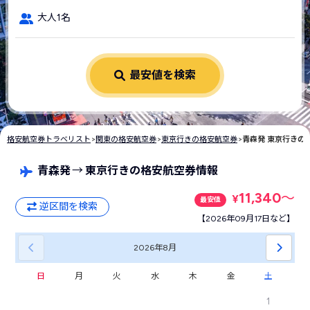
大人1名
最安値を検索
格安航空券トラベリスト
>
関東の格安航空券
>
東京行きの格安航空券
>
青森発 東京行きの
青森発
→
東京行きの格安航空券情報
11,340
〜
¥
最安値
逆区間を検索
【2026年09月17日など】
2026年
8月
日
月
火
水
木
金
土
1