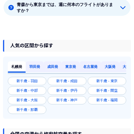
青森から東京までは、週に何本のフライトがありま
青森から東京まで直行便を出している航空会社は1社あ
すか？
ります。
8月時点では、青森から東京までは毎週42本のフライト
があります。
人気の区間から探す
札幌発
羽田発
成田発
東京発
名古屋発
大阪発
大阪発
新千歳 - 羽田
新千歳 - 成田
新千歳 - 東京
新千歳 - 中部
新千歳 - 伊丹
新千歳 - 関空
新千歳 - 大阪
新千歳 - 神戸
新千歳 - 福岡
新千歳 - 那覇