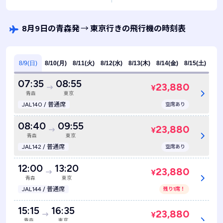
8月9日の青森発
→
東京行きの飛行機の時刻表
8/9(日)
8/10(月)
8/11(火)
8/12(水)
8/13(木)
8/14(金)
8/15(土)
07:35
08:55
23,880
¥
青森
東京
JAL140 / 普通席
空席あり
08:40
09:55
23,880
¥
青森
東京
JAL142 / 普通席
空席あり
12:00
13:20
23,880
¥
青森
東京
JAL144 / 普通席
残り1席！
15:15
16:35
23,880
¥
青森
東京