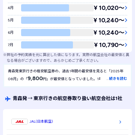
¥ 10,020〜
4月
¥ 10,240〜
5月
¥ 10,240〜
6月
¥ 10,790〜
7月
※
弊社の予約実績を元に算出した値になります。実際の航空会社の最安値と異
なる場合がございますので、あらかじめご了承ください。
青森発東京行きの格安航空券の、過去1年間の最安値を見ると「2025年
9,800
…
続きを読む
08月」の「
円」が最安値となっていました。1年間を通して最
9,800
安値は
円で安定しており、月による金額の変動は起きにくい航
空券といえます。
青森発
→
東京行きの航空券取り扱い航空会社は1社
JAL(日本航空)