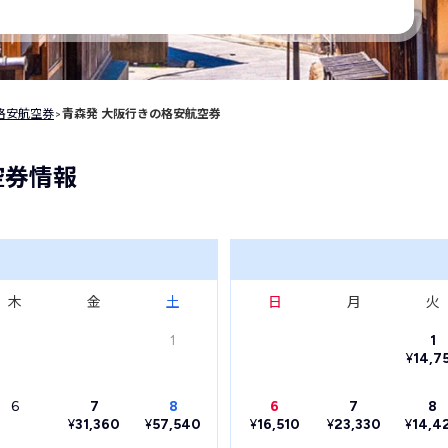
格安航空券
>
青森発 大阪行きの格安航空券
空券情報
木
金
土
日
月
火
1
1
¥
14,7
6
7
8
6
7
8
¥
31,360
¥
57,540
¥
16,510
¥
23,330
¥
14,4