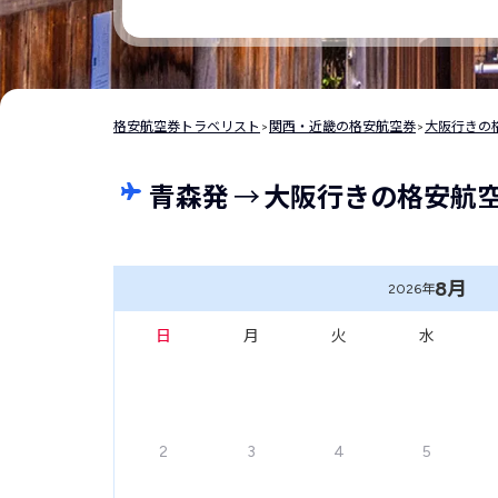
格安航空券トラベリスト
>
関西・近畿の格安航空券
>
大阪行きの
青森発
→
大阪行きの格安航
8月
2026年
日
月
火
水
2
3
4
5