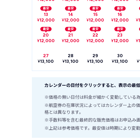
最安
最安
最安
最安
13
14
15
16
¥
12,000
¥
12,000
¥
12,000
¥
12,000
¥
最安
最安
最安
最安
20
21
22
23
¥
12,000
¥
12,000
¥
12,000
¥
12,000
¥
27
28
29
30
¥
13,100
¥
13,100
¥
13,100
¥
13,100
¥
カレンダーの日付をクリックすると、表示の最低
※価格の無い日付は料金が細かく変動している
※航空券の在庫状況によってはカレンダー上の
格とは異なります。
※手数料等を含む最終的な販売価格はお申込み
※上記は参考価格です。最安値は時期により変