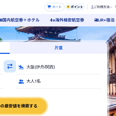
カート
ポイント
ご利用方法
国内航空券＋ホテル
海外格安航空券
JR+宿泊
片道
大阪(伊丹/関西)
大人1名
券の最安値を検索する