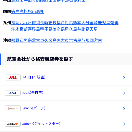
中国
鳥取
米子
出雲
隠岐
岡山
広島
宇部
石見
岩国
四国
徳島
高松
松山
高知
九州
福岡
北九州
佐賀
長崎
壱岐
福江
対馬
熊本
大分
宮崎
鹿児島
奄美
沖永良部
喜界島
種子島
徳之島
屋久島
与論島
天草
沖縄
那覇
石垣島
北大東
久米島
南大東
宮古島
与那国
宮古
航空会社から格安航空券を探す
JAL(日本航空)
ANA(全日空)
Peach(ピーチ)
Jetstar(ジェットスター)