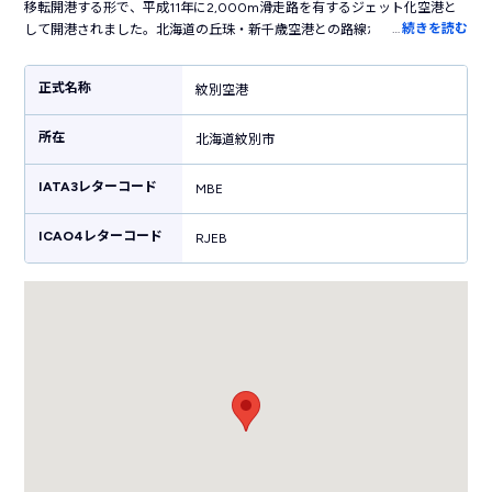
移転開港する形で、平成11年に2,000m滑走路を有するジェット化空港と
…
続きを読む
して開港されました。北海道の丘珠・新千歳空港との路線が結ばれていま
したが現在は運休しており、ANAによる羽田空港との定期便が就航されて
います。そんな紋別空港は、「オホーツク紋別空港」の愛称で親しまれ、
正式名称
紋別空港
平成24年2月には環境配慮の一環として、日本初の「カーボン・オフセット
（空港内で排出した二酸化炭素を森林で相殺する取り組み）」が行われま
所在
した。空港は流氷で知られる紋別にあるため観光客も多く、日本で一番流
北海道紋別市
氷に近い空港としても有名です。また、市街地から空港までのアクセスも
魅力で、レンタカーを利用して観光地や宿泊施設へ気軽に行くことができ
IATA3レターコード
MBE
るのが特徴です。
ICAO4レターコード
RJEB