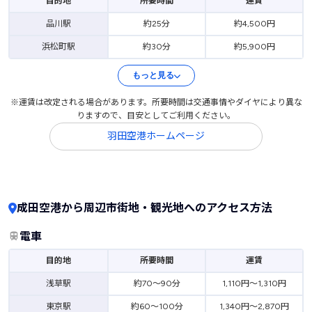
目的地
所要時間
運賃
品川駅
約25分
約4,500円
浜松町駅
約30分
約5,900円
もっと見る
※運賃は改定される場合があります。所要時間は交通事情やダイヤにより異な
りますので、目安としてご利用ください。
羽田空港ホームページ
成田空港から周辺市街地・観光地へのアクセス方法
電車
目的地
所要時間
運賃
浅草駅
約70～90分
1,110円～1,310円
東京駅
約60～100分
1,340円～2,870円