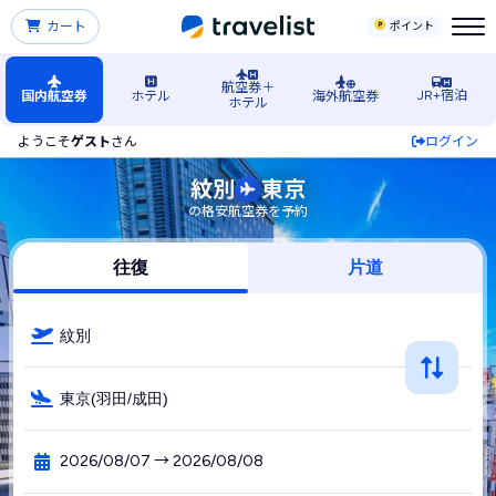
カート
ポイント
航空券＋
JR+宿泊
国内航空券
ホテル
海外航空券
ホテル
ようこそ
ゲスト
さん
ログイン
紋別空港発→東京行きの格安航空券・飛行機・LCC予約
紋別
東京
の格安航空券を予約
往復
片道
紋別
東京(羽田/成田)
2026/08/07 → 2026/08/08