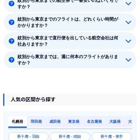
紋別から東京までの航空券で一番安いのはいくらで
着空港のある関東には5つの空港があります。羽田、成
すか？
田、東京、八丈島、茨城です。
紋別から東京までのフライトは、どれくらい時間が
紋別から東京までの最安値はANA(全日空)の28720円で
かかりますか？
す。
紋別から東京まで直行便を出している航空会社は何
紋別から東京まで平均フライト時間は約1時間50分で
社ありますか？
す。
紋別から東京までは、週に何本のフライトがありま
紋別から東京まで直行便を出している航空会社は1社あ
すか？
ります。
8月時点では、紋別から東京までは毎週7本のフライト
があります。
人気の区間から探す
札幌発
羽田発
成田発
東京発
名古屋発
大阪発
大阪発
新千歳 - 羽田
新千歳 - 成田
新千歳 - 東京