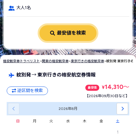
大人1名
最安値を検索
格安航空券トラベリスト
>
関東の格安航空券
>
東京行きの格安航空券
>
紋別発 東京行きの
紋別発
→
東京行きの格安航空券情報
14,310
〜
¥
最安値
逆区間を検索
【2026年09月30日など】
2026年
8月
日
月
火
水
木
金
土
1