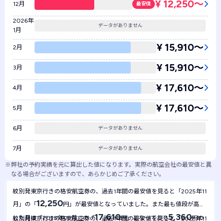
¥ 12,250〜
12月
最安値
2026年
データがありません
1月
¥ 15,910〜
2月
¥ 15,910〜
3月
¥ 17,610〜
4月
¥ 17,610〜
5月
6月
データがありません
7月
データがありません
※
弊社の予約実績を元に算出した値になります。実際の航空会社の最安値と異
なる場合がございますので、あらかじめご了承ください。
紋別発東京行きの格安航空券の、過去1年間の最安値を見ると「2025年11
12,250
月」の「
円」が最安値となっていました。また最も値段が高騰
17,610
5,360
した月は「2025年09月」の「
円」となっており
円の
紋別発東京行きの格安航空券の、過去1年間の最安値を見ると「2025年11