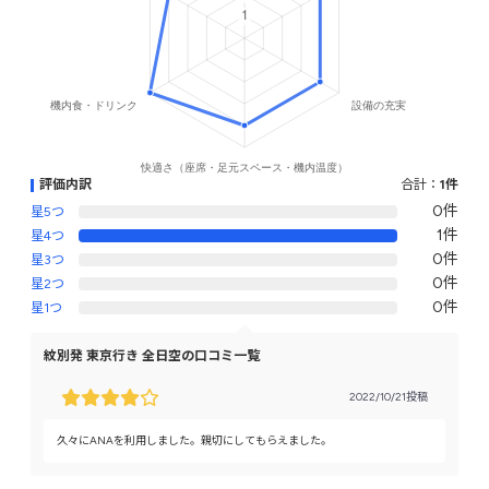
評価内訳
合計：
1件
0件
星5つ
1件
星4つ
0件
星3つ
0件
星2つ
0件
星1つ
紋別発 東京行き 全日空の口コミ一覧
2022/10/21投稿
久々にANAを利用しました。親切にしてもらえました。