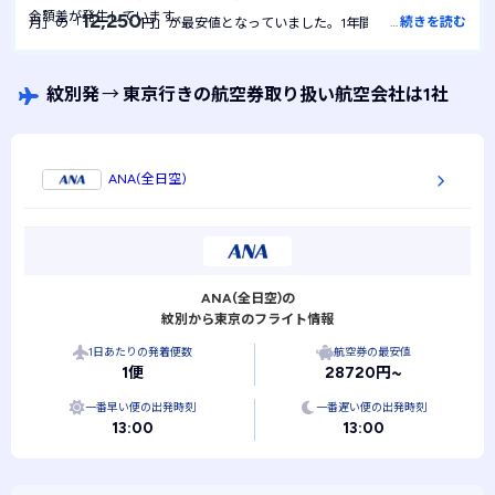
金額差が発生しています。
12,250
…
続きを読む
月」の「
円」が最安値となっていました。1年間を通して最安値
12,250
は
円で安定しており、月による金額の変動は起きにくい航空券
といえます。
紋別発
→
東京行きの航空券取り扱い航空会社は1社
ANA(全日空)
ANA(全日空)の
紋別から東京のフライト情報
1日あたりの発着便数
航空券の最安値
1便
28720円~
一番早い便の出発時刻
一番遅い便の出発時刻
13:00
13:00