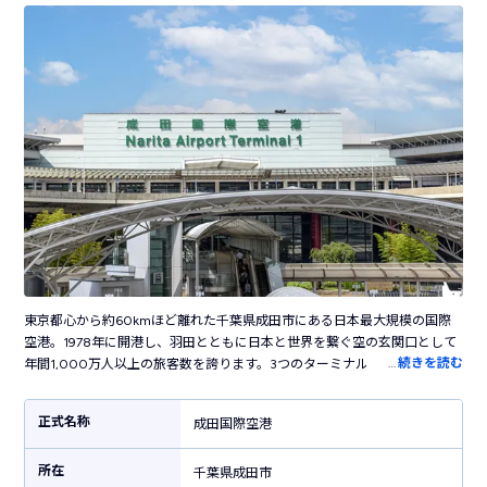
東京都心から約60kmほど離れた千葉県成田市にある日本最大規模の国際
空港。1978年に開港し、羽田とともに日本と世界を繋ぐ空の玄関口として
…
続きを読む
年間1,000万人以上の旅客数を誇ります。3つのターミナルを持ち、第3タ
ーミナルはLCC専用ターミナルとして活躍しています。空港内には葛飾北
斎の日本画や現代アート、ステンドグラスなどさまざまなアート作品が展
正式名称
成田国際空港
示された、国際空港らしい洗練された雰囲気。お土産売り場では東京・千
葉だけでなく全国各地のお土産・グルメが揃います。空港敷地内にはカプ
所在
セルホテルやシャワールームも併設しており高い快適性が魅力。都心を結
千葉県成田市