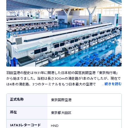
羽田空港の歴史は1931年に開港した日本初の国営民間空港「東京飛行場」
から始まりました。当初は長さ300mの滑走路が1本のみでしたが、現在で
…
続きを読む
は4本の滑走路、3つのターミナルをもつ日本最大の空港です。国内の主要
都市だけでなく海外の50以上の都市に就航し、日本と世界を結ぶ国際空港
として活躍しています。ターミナル内には売店やレストラン・カフェなど
正式名称
東京国際空港
100を超えるお店が立ち並び、飛行機の利用客以外も楽しめます。江戸の
街並みを再現した「江戸小路」や江戸時代の橋を半分のサイズで復元した
所在
「はねだ日本橋」など、日本らしい風情を感じる施設も見どころです。横
東京都大田区
浜駅まで電車で30分、東京駅まで約50分というアクセスの良さも魅力で
す。
IATA3レターコード
HND