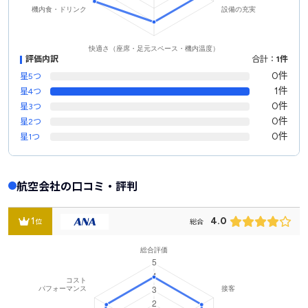
評価内訳
合計：
1件
0件
星5つ
1件
星4つ
0件
星3つ
0件
星2つ
0件
星1つ
航空会社の口コミ・評判
1
4.0
位
総合