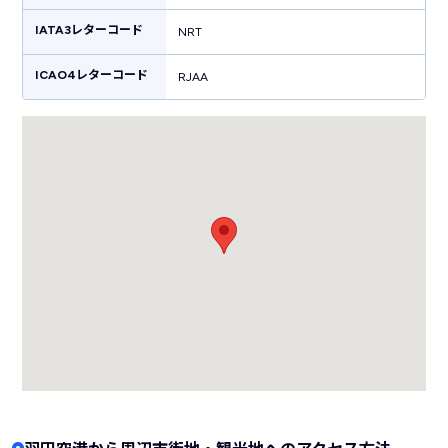
ぶ電車がターミナルに直結しているので都内へのアクセス・関東の観光に
便利です。
IATA3レターコード
NRT
ICAO4レターコード
RJAA