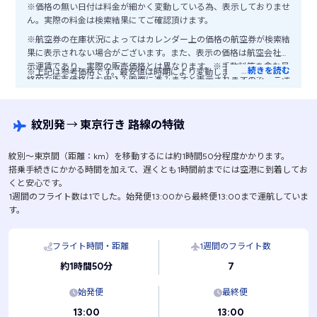
※価格の無い日付は料金が細かく変動している為、表示しておりませ
ん。実際の料金は検索結果にてご確認頂けます。
※航空券の在庫状況によってはカレンダー上の価格の航空券が検索結
果に表示されない場合がございます。また、表示の価格は航空会社公
示運賃であり、実際の販売価格とは異なります。※手数料等を含む最
…
続きを読む
※上記は参考価格です。最安値は時期により変動します。
終的な販売価格はお申込み画面に進みますと表示されますので、ご注
意ください。
紋別発
→
東京行き 路線の特徴
紋別〜東京間（距離：km）を移動するには約1時間50分程度かかります。
搭乗手続きにかかる時間を加えて、遅くとも1時間前までには空港に到着してお
くと安心です。
1週間のフライト数は1でした。始発便13:00から最終便13:00まで運航していま
す。
フライト時間・距離
1週間のフライト数
7
約1時間50分
始発便
最終便
13:00
13:00