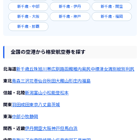
新千歳 - 中部
新千歳 - 伊丹
新千歳 - 関空
新千歳 - 大阪
新千歳 - 神戸
新千歳 - 福岡
新千歳 - 那覇
全国の空港から格安航空券を探す
北海道
新千歳
丘珠
旭川
帯広
釧路
函館
稚内
奥尻
中標津
女満別
紋別
利尻
東北
青森
三沢
花巻
仙台
秋田
大館
山形
庄内
福島
信越・北陸
新潟
富山
小松
能登
松本
関東
羽田
成田
東京
八丈島
茨城
東海
中部
小牧
静岡
関西・近畿
伊丹
関空
大阪
神戸
但馬
白浜