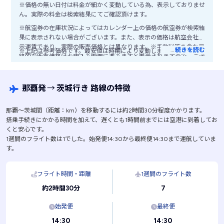
※価格の無い日付は料金が細かく変動している為、表示しておりませ
ん。実際の料金は検索結果にてご確認頂けます。
※航空券の在庫状況によってはカレンダー上の価格の航空券が検索結
果に表示されない場合がございます。また、表示の価格は航空会社公
示運賃であり、実際の販売価格とは異なります。※手数料等を含む最
…
続きを読む
※上記は参考価格です。最安値は時期により変動します。
終的な販売価格はお申込み画面に進みますと表示されますので、ご注
意ください。
那覇発
→
茨城行き 路線の特徴
那覇〜茨城間（距離：km）を移動するには約2時間30分程度かかります。
搭乗手続きにかかる時間を加えて、遅くとも1時間前までには空港に到着してお
くと安心です。
1週間のフライト数は1でした。始発便14:30から最終便14:30まで運航していま
す。
フライト時間・距離
1週間のフライト数
7
約2時間30分
始発便
最終便
14:30
14:30