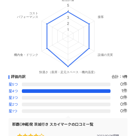
評価内訳
合計：
1件
0件
星5つ
1件
星4つ
0件
星3つ
0件
星2つ
0件
星1つ
那覇(沖縄)発 茨城行き スカイマークの口コミ一覧
2022/10/26投稿