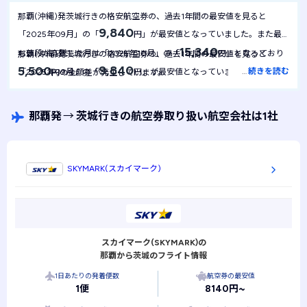
那覇(沖縄)発茨城行きの格安航空券の、過去1年間の最安値を見ると
9,840
「2025年09月」の「
円」が最安値となっていました。また最
15,340
も値段が高騰した月は「2025年10月」の「
円」となっており
那覇(沖縄)発茨城行きの格安航空券の、過去1年間の最安値を見ると
9,840
5,500
…
続きを読む
「2025年09月」の「
円」が最安値となっていました。1年間を
円の金額差が発生しています。
9,840
通して最安値は
円で安定しており、月による金額の変動は起き
にくい航空券といえます。
那覇発
→
茨城行きの航空券取り扱い航空会社は1社
SKYMARK(スカイマーク)
スカイマーク(SKYMARK)の
那覇から茨城のフライト情報
1日あたりの発着便数
航空券の最安値
1便
8140円~