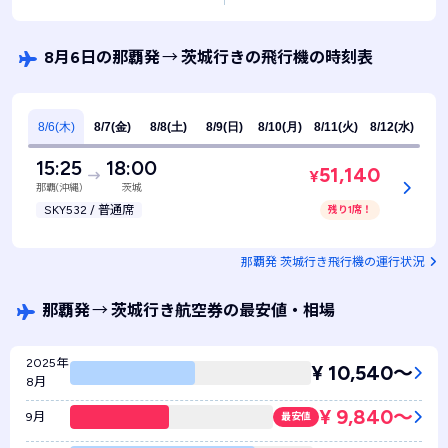
8月6日の那覇発
→
茨城行きの飛行機の時刻表
8/6(木)
8/7(金)
8/8(土)
8/9(日)
8/10(月)
8/11(火)
8/12(水)
15:25
18:00
51,140
¥
那覇(沖縄)
茨城
SKY532 / 普通席
残り1席！
那覇発 茨城行き飛行機の運行状況
那覇発
→
茨城行き航空券の最安値・相場
2025年
¥ 10,540〜
8月
¥ 9,840〜
9月
最安値