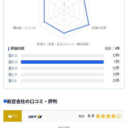
評価内訳
合計：
1件
0件
星5つ
1件
星4つ
0件
星3つ
0件
星2つ
0件
星1つ
航空会社の口コミ・評判
1
4.0
位
総合