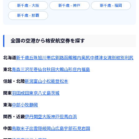
新千歳 - 大阪
新千歳 - 神戸
新千歳 - 福岡
新千歳 - 那覇
全国の空港から格安航空券を探す
北海道
新千歳
丘珠
旭川
帯広
釧路
函館
稚内
奥尻
中標津
女満別
紋別
利尻
東北
青森
三沢
花巻
仙台
秋田
大館
山形
庄内
福島
信越・北陸
新潟
富山
小松
能登
松本
関東
羽田
成田
東京
八丈島
茨城
東海
中部
小牧
静岡
関西・近畿
伊丹
関空
大阪
神戸
但馬
白浜
中国
鳥取
米子
出雲
隠岐
岡山
広島
宇部
石見
岩国