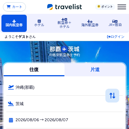
カート
ポイント
航空券＋
JR+宿泊
国内航空券
ホテル
海外航空券
ホテル
ようこそ
ゲスト
さん
ログイン
那覇（沖縄）空港発→茨城空港行きの格安航空券・飛行機・L
那覇
茨城
の格安航空券を予約
往復
片道
沖縄(那覇)
茨城
2026/08/06 → 2026/08/07