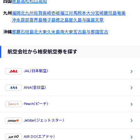
四国
徳島
高松
松山
高知
九州
福岡
北九州
佐賀
長崎
壱岐
福江
対馬
熊本
大分
宮崎
鹿児島
奄美
沖永良部
喜界島
種子島
徳之島
屋久島
与論島
天草
沖縄
那覇
石垣島
北大東
久米島
南大東
宮古島
与那国
宮古
航空会社から格安航空券を探す
JAL(日本航空)
ANA(全日空)
Peach(ピーチ)
Jetstar(ジェットスター)
AIR DO(エアドゥ)