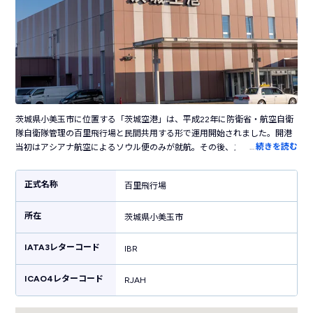
茨城県小美玉市に位置する「茨城空港」は、平成22年に防衛省・航空自衛
隊自衛隊管理の百里飛行場と民間共用する形で運用開始されました。開港
…
続きを読む
当初はアシアナ航空によるソウル便のみが就航。その後、スカイマークに
より茨城空港にとって初の国内線である神戸線が就航されるようになりま
した。羽田・成田空港に次ぐ首都圏第3の空港として茨城県民の重要なアク
正式名称
百里飛行場
セス手段となっており、現在は「札幌・神戸・福岡・那覇・宮古」行き
（スカイマーク）の国内線定期便と「台北・上海・西安」への国際線が就
所在
航しています。茨城空港は東京都心から比較して多少離れていることで混
茨城県小美玉市
雑しづらい特徴があるため、首都圏周辺におけるさまざまな航空需要のサ
ポートを担う空港として活躍しています。
IATA3レターコード
IBR
ICAO4レターコード
RJAH