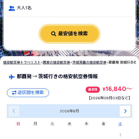
大人1名
最安値を検索
格安航空券トラベリスト
>
関東の格安航空券
>
茨城発着の格安航空券
>
那覇発 茨城行きの
那覇発
→
茨城行きの格安航空券情報
16,840
〜
¥
最安値
逆区間を検索
【2026年09月03日など】
2026年
8月
日
月
火
水
木
金
土
1