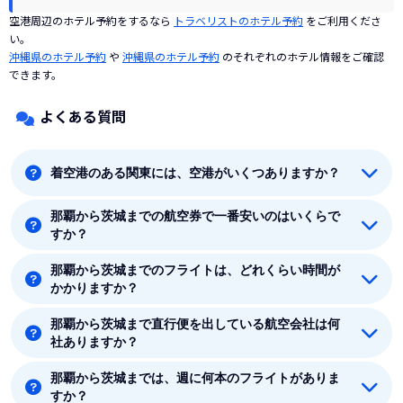
空港周辺のホテル予約をするなら
トラベリストのホテル予約
をご利用くださ
い。
沖縄県のホテル予約
や
沖縄県のホテル予約
のそれぞれのホテル情報をご確認
できます。
よくある質問
着空港のある関東には、空港がいくつありますか？
那覇から茨城までの航空券で一番安いのはいくらで
着空港のある関東には5つの空港があります。羽田、成
すか？
田、東京、八丈島、茨城です。
那覇から茨城までのフライトは、どれくらい時間が
那覇から茨城までの最安値はスカイマーク(SKYMARK)の
かかりますか？
8140円です。
那覇から茨城まで直行便を出している航空会社は何
那覇から茨城まで平均フライト時間は約2時間30分で
社ありますか？
す。
那覇から茨城までは、週に何本のフライトがありま
那覇から茨城まで直行便を出している航空会社は1社あ
すか？
ります。