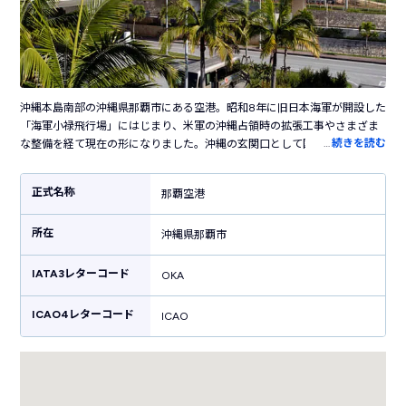
沖縄本島南部の沖縄県那覇市にある空港。昭和8年に旧日本海軍が開設した
「海軍小禄飛行場」にはじまり、米軍の沖縄占領時の拡張工事やさまざま
…
続きを読む
な整備を経て現在の形になりました。沖縄の玄関口として国内外を、そし
て県内の離島を結ぶハブ空港の役割を担っています。滑走路は2本、国内外
合わせて30以上の路線が就航しており、観光シーズンには臨時便なども就
正式名称
那覇空港
航します。空港内各所には鮮やかな花が飾られていて、南国らしい雰囲気
で出迎えてくれます。空港内にはたくさんのお店が立ち並び、ソーキそば
所在
やオリオンビールなど沖縄らしいグルメを販売しています。ちんすこうや
沖縄県那覇市
紅芋タルトなどの沖縄土産もたくさん販売しており、ショッピングも楽し
める空港です。
IATA3レターコード
OKA
ICAO4レターコード
ICAO