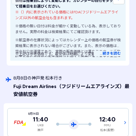
価格は搭乗日によって変動します。カレンダーの日付をタップし
て搭乗日をお選びください。
※（）内に表示されている価格にはFDA(フジドリームエアライ
ンズ)以外の航空会社も含まれます。
※価格の無い日付は料金が細かく変動している為、表示しており
ません。実際の料金は検索結果にてご確認頂けます。
※航空券の在庫状況によってはカレンダー上の価格の航空券が検
索結果に表示されない場合がございます。また、表示の価格は航
空会社公示運賃であり、実際の販売価格とは異なります。※手数
…
続きを読む
※上記は参考価格です。最安値は時期により変動します。
料等を含む最終的な販売価格はお申込み画面に進みますと表示さ
れますので、ご注意ください。
8月8日の神戸発 松本行き
Fuji Dream Airlines
（フジドリームエアラインズ）
最
安値航空券
8月14日
11:40
12:40
UKB
MMJ
神戸
松本(長野)