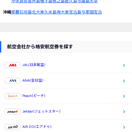
沖永良部
喜界島
種子島
徳之島
屋久島
与論島
天草
沖縄
那覇
石垣島
北大東
久米島
南大東
宮古島
与那国
宮古
航空会社から格安航空券を探す
JAL(日本航空)
ANA(全日空)
Peach(ピーチ)
Jetstar(ジェットスター)
AIR DO(エアドゥ)