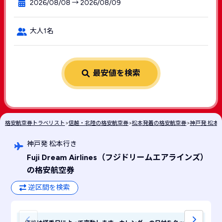
2026/08/08 → 2026/08/09
大人1名
最安値を検索
格安航空券トラベリスト
>
信越・北陸の格安航空券
>
松本発着の格安航空券
>
神戸発 松本
神戸発 松本行き
Fuji Dream Airlines
（フジドリームエアラインズ）
の格安航空券
逆区間を検索