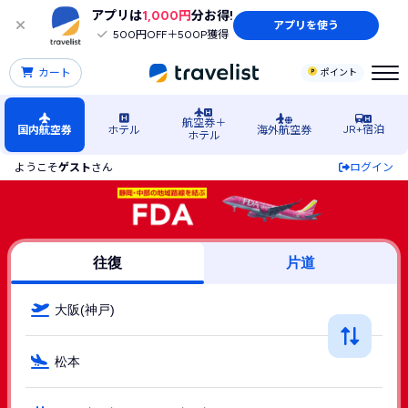
アプリは
1,000円
分お得!
アプリを使う
500円OFF＋500P獲得
カート
ポイント
航空券＋
JR+宿泊
国内航空券
ホテル
海外航空券
ホテル
ようこそ
ゲスト
さん
ログイン
神戸空港発→松本（長野）空港行きFuji Dream Airline
往復
片道
大阪(神戸)
松本