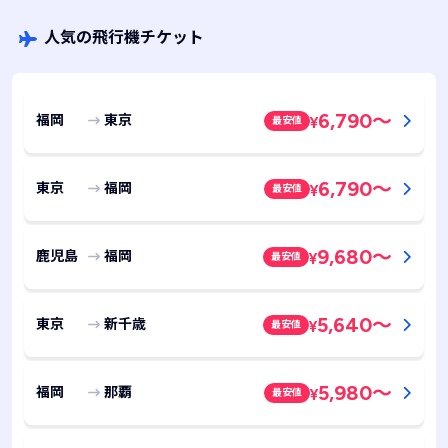
人気の飛行機チケット
6,790
～
福岡
東京
最安値
¥
6,790
～
東京
福岡
最安値
¥
9,680
～
鹿児島
福岡
最安値
¥
5,640
～
東京
新千歳
最安値
¥
5,980
～
福岡
那覇
最安値
¥