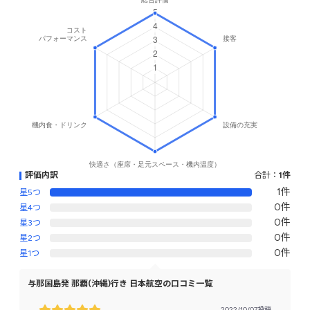
評価内訳
合計：
1件
1件
星5つ
0件
星4つ
0件
星3つ
0件
星2つ
0件
星1つ
与那国島発 那覇(沖縄)行き 日本航空の口コミ一覧
2022/10/07投稿