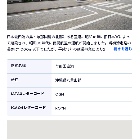
日本最西端の島・与那国島の北部にある空港。昭和18年に旧日本軍によっ
て建設され、昭和30年代に民間航空の運航が開始しました。当初滑走路の
…
続きを読む
長さは1,000m以下でしたが、平成13年の延長事業により2,000mになり
大型機も着陸できるようになりました。JALのグループ会社・琉球エアコミ
ューター（RAC）のプロペラ機が運航しており那覇・石垣を結んでいま
正式名称
与那国空港
す。那覇までは約１時間半、石垣までは約35分といずれもアクセスが良く
島を巡るアイランドホッピングが人気です。空港内にはカジュアルなレス
所在
トランや与那国の特産品を販売するお土産ショップが併設されています。
沖縄県八重山郡
空港のすぐ近くにバス停・レンタカー・ダイビングショップなど観光に便
利な施設が揃っています。
IATA3レターコード
OGN
ICAO4レターコード
ROYN