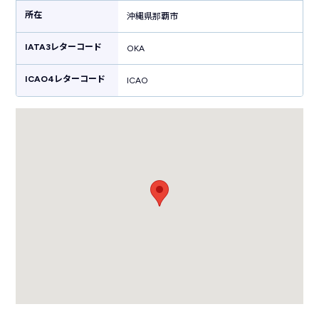
で出迎えてくれます。空港内にはたくさんのお店が立ち並び、ソーキそば
所在
やオリオンビールなど沖縄らしいグルメを販売しています。ちんすこうや
沖縄県那覇市
紅芋タルトなどの沖縄土産もたくさん販売しており、ショッピングも楽し
める空港です。
IATA3レターコード
OKA
ICAO4レターコード
ICAO