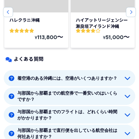
ハレクラニ沖縄
ハイアットリージェンシー
瀬良垣アイランド沖縄
〜
〜
113,800
51,000
¥
¥
よくある質問
着空港のある沖縄には、空港がいくつありますか？
与那国から那覇までの航空券で一番安いのはいくら
着空港のある沖縄には8つの空港があります。那覇、石
ですか？
垣島、北大東、久米島、南大東、宮古島、与那国、宮古
です。
与那国から那覇までのフライトは、どれくらい時間
与那国から那覇までの最安値はJAL(日本航空)の20590
がかかりますか？
円です。
与那国から那覇まで直行便を出している航空会社は
与那国から那覇まで平均フライト時間は約1時間10分で
何社ありますか？
す。