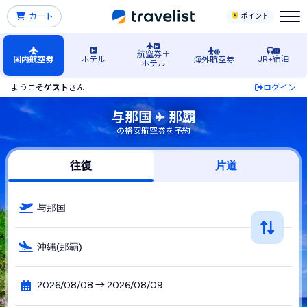
カート
ポイント
航空券＋
JR+宿泊
国内航空券
ホテル
海外航空券
ホテル
ようこそ
ゲスト
さん
ログイン
与那国島空港発→那覇（沖縄）空港行きの格安航空券・飛行機
与那国
那覇
の格安航空券を予約
往復
片道
与那国
沖縄(那覇)
2026/08/08 → 2026/08/09