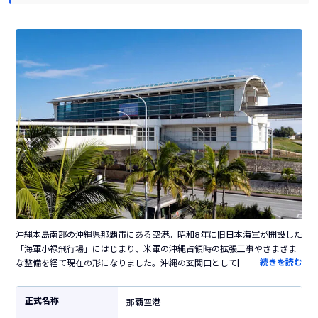
沖縄本島南部の沖縄県那覇市にある空港。昭和8年に旧日本海軍が開設した
「海軍小禄飛行場」にはじまり、米軍の沖縄占領時の拡張工事やさまざま
…
続きを読む
な整備を経て現在の形になりました。沖縄の玄関口として国内外を、そし
て県内の離島を結ぶハブ空港の役割を担っています。滑走路は2本、国内外
合わせて30以上の路線が就航しており、観光シーズンには臨時便なども就
正式名称
那覇空港
航します。空港内各所には鮮やかな花が飾られていて、南国らしい雰囲気