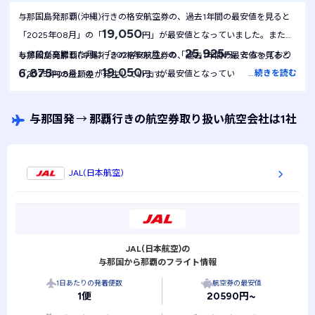
与那国島発那覇(沖縄)行きの格安航空券の、過去1年間の最安値を見ると
19,050
「2025年08月」の「
円」が最安値となっていました。また最
25,925
も値段が高騰した月は「2026年07月」の「
円」となっており
与那国島発那覇(沖縄)行きの格安航空券の、過去1年間の最安値を見ると
19,050
6,875
…
続きを読む
「2025年08月」の「
円」が最安値となっていました。1年間
円の金額差が発生しています。
19,050
を通して最安値は
円で安定しており、月による金額の変動は起
きにくい航空券といえます。
与那国発
→
那覇行きの航空券取り扱い航空会社は1社
JAL(日本航空)
JAL(日本航空)の
与那国から那覇のフライト情報
1日あたりの発着便数
航空券の最安値
1便
20590円~