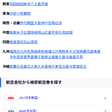
関東
羽田
成田
東京
八丈島
茨城
東海
中部
小牧
静岡
関西・近畿
伊丹
関空
大阪
神戸
但馬
白浜
中国
鳥取
米子
出雲
隠岐
岡山
広島
宇部
石見
岩国
四国
徳島
高松
松山
高知
九州
福岡
北九州
佐賀
長崎
壱岐
福江
対馬
熊本
大分
宮崎
鹿児島
奄美
沖永良部
喜界島
種子島
徳之島
屋久島
与論島
天草
沖縄
那覇
石垣島
北大東
久米島
南大東
宮古島
与那国
宮古
航空会社から格安航空券を探す
JAL(日本航空)
ANA(全日空)