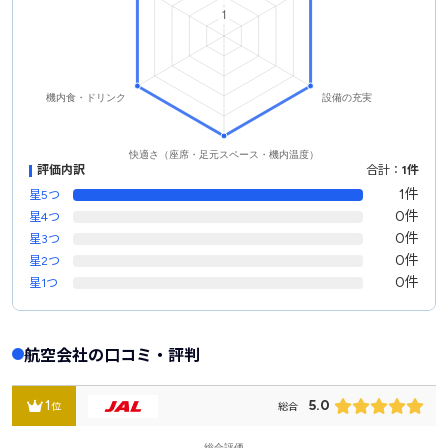
評価内訳
合計：
1件
1件
星5つ
0件
星4つ
0件
星3つ
0件
星2つ
0件
星1つ
航空会社の口コミ・評判
1
5.0
位
総合