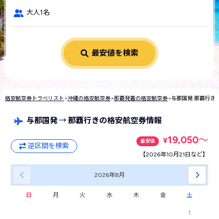
大人1名
最安値を検索
格安航空券トラベリスト
>
沖縄の格安航空券
>
那覇発着の格安航空券
>
与那国発 那覇行き
与那国発
→
那覇行きの格安航空券情報
19,050
〜
¥
最安値
逆区間を検索
【2026年10月21日など】
2026年
8月
日
月
火
水
木
金
土
1