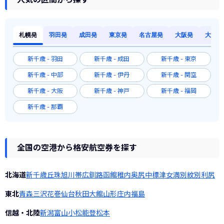
札幌発
羽田発
成田発
東京発
名古屋発
大阪発
大阪発
新千歳 - 羽田
新千歳 - 成田
新千歳 - 東京
新千歳 - 中部
新千歳 - 伊丹
新千歳 - 関空
新千歳 - 大阪
新千歳 - 神戸
新千歳 - 福岡
新千歳 - 那覇
全国の空港から格安航空券を探す
北海道
新千歳
丘珠
旭川
帯広
釧路
函館
稚内
奥尻
中標津
女満別
紋別
利尻
東北
青森
三沢
花巻
仙台
秋田
大館
山形
庄内
福島
信越・北陸
新潟
富山
小松
能登
松本