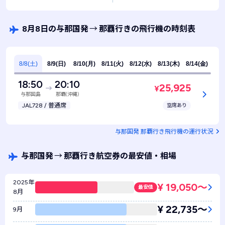
8月8日の与那国発
→
那覇行きの飛行機の時刻表
8/8(土)
8/9(日)
8/10(月)
8/11(火)
8/12(水)
8/13(木)
8/14(金)
18:50
20:10
25,925
¥
与那国島
那覇(沖縄)
JAL728 / 普通席
空席あり
与那国発 那覇行き飛行機の運行状況
与那国発
→
那覇行き航空券の最安値・相場
2025年
¥ 19,050〜
最安値
8月
¥ 22,735〜
9月