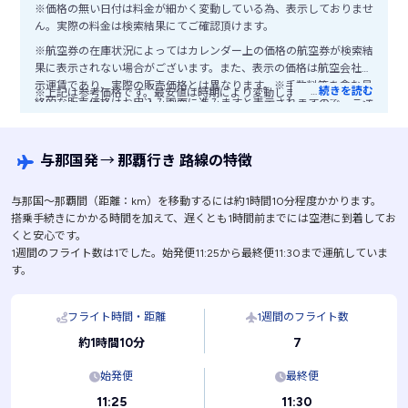
※価格の無い日付は料金が細かく変動している為、表示しておりませ
ん。実際の料金は検索結果にてご確認頂けます。
※航空券の在庫状況によってはカレンダー上の価格の航空券が検索結
果に表示されない場合がございます。また、表示の価格は航空会社公
示運賃であり、実際の販売価格とは異なります。※手数料等を含む最
…
続きを読む
※上記は参考価格です。最安値は時期により変動します。
終的な販売価格はお申込み画面に進みますと表示されますので、ご注
意ください。
与那国発
→
那覇行き 路線の特徴
与那国〜那覇間（距離：km）を移動するには約1時間10分程度かかります。
搭乗手続きにかかる時間を加えて、遅くとも1時間前までには空港に到着してお
くと安心です。
1週間のフライト数は1でした。始発便11:25から最終便11:30まで運航していま
す。
フライト時間・距離
1週間のフライト数
7
約1時間10分
始発便
最終便
11:25
11:30