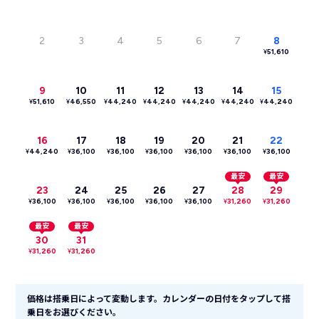
2
3
4
5
6
7
8
¥
51,610
9
10
11
12
13
14
15
¥
51,610
¥
46,550
¥
44,240
¥
44,240
¥
44,240
¥
44,240
¥
44,240
16
17
18
19
20
21
22
¥
44,240
¥
36,100
¥
36,100
¥
36,100
¥
36,100
¥
36,100
¥
36,100
最安
最安
23
24
25
26
27
28
29
¥
36,100
¥
36,100
¥
36,100
¥
36,100
¥
36,100
¥
31,260
¥
31,260
最安
最安
30
31
¥
31,260
¥
31,260
価格は搭乗日によって変動します。カレンダーの日付をタップして搭
乗日をお選びください。