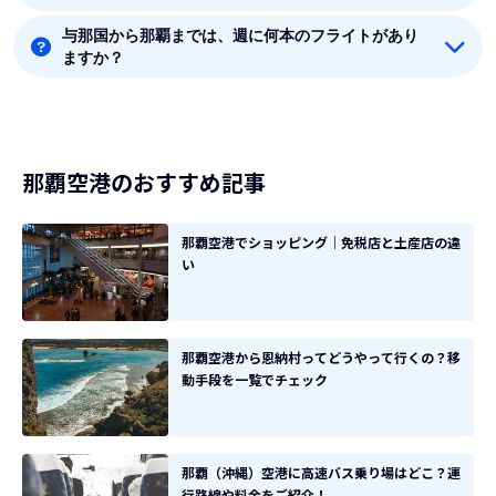
与那国から那覇までは、週に何本のフライトがあり
与那国から那覇まで直行便を出している航空会社は1社
ますか？
あります。
8月時点では、与那国から那覇までは毎週7本のフライ
トがあります。
那覇空港のおすすめ記事
那覇空港でショッピング｜免税店と土産店の違
い
那覇空港から恩納村ってどうやって行くの？移
動手段を一覧でチェック
那覇（沖縄）空港に高速バス乗り場はどこ？運