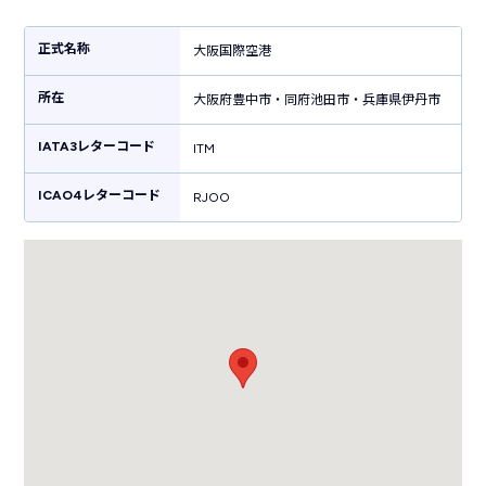
年に開港された「関西国際空港」に国際線を移管。3,000m滑走路を増設
した現在は国内線のみが運用されています。関西の主要エリアからリムジ
正式名称
大阪国際空港
ンバスで約30分で行くことができ、北海道から沖縄まで約2時間でアクセ
スすることができる利便性もあり、年間を通して多くの人々が空港を利用
所在
しています。また、大阪府の池田市、豊中市と兵庫県の伊丹市をまたいだ
大阪府豊中市・同府池田市・兵庫県伊丹市
場所にある伊丹空港は、空港ターミナルビルおよび滑走路内で県の行き来
ができるのも特徴です。
IATA3レターコード
ITM
ICAO4レターコード
RJOO