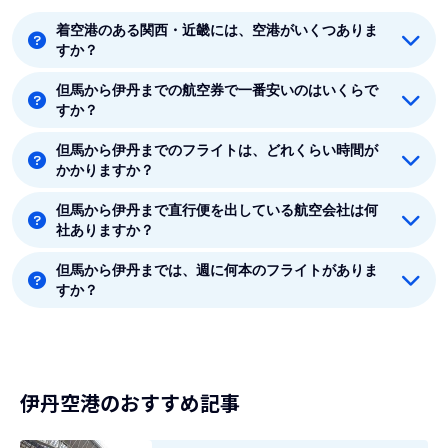
着空港のある関西・近畿には、空港がいくつありま
すか？
但馬から伊丹までの航空券で一番安いのはいくらで
着空港のある関西・近畿には6つの空港があります。伊
すか？
丹、関空、大阪、神戸、但馬、白浜です。
但馬から伊丹までのフライトは、どれくらい時間が
但馬から伊丹までの最安値はJAL(日本航空)の4850円で
かかりますか？
す。
但馬から伊丹まで直行便を出している航空会社は何
但馬から伊丹まで平均フライト時間は約35分です。
社ありますか？
但馬から伊丹までは、週に何本のフライトがありま
但馬から伊丹まで直行便を出している航空会社は1社あ
すか？
ります。
8月時点では、但馬から伊丹までは毎週14本のフライト
があります。
伊丹空港のおすすめ記事