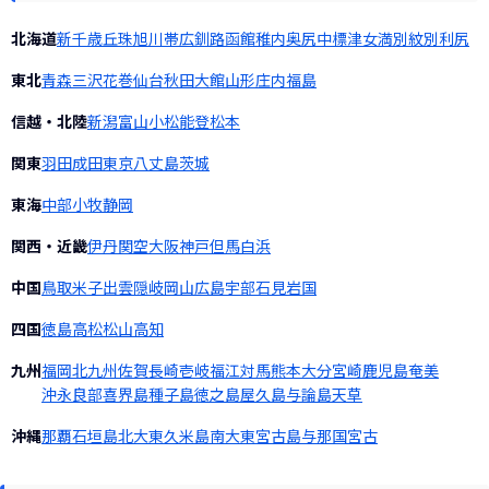
北海道
新千歳
丘珠
旭川
帯広
釧路
函館
稚内
奥尻
中標津
女満別
紋別
利尻
東北
青森
三沢
花巻
仙台
秋田
大館
山形
庄内
福島
信越・北陸
新潟
富山
小松
能登
松本
関東
羽田
成田
東京
八丈島
茨城
東海
中部
小牧
静岡
関西・近畿
伊丹
関空
大阪
神戸
但馬
白浜
中国
鳥取
米子
出雲
隠岐
岡山
広島
宇部
石見
岩国
四国
徳島
高松
松山
高知
九州
福岡
北九州
佐賀
長崎
壱岐
福江
対馬
熊本
大分
宮崎
鹿児島
奄美
沖永良部
喜界島
種子島
徳之島
屋久島
与論島
天草
沖縄
那覇
石垣島
北大東
久米島
南大東
宮古島
与那国
宮古