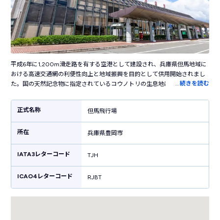
平成6年に1,200m滑走路を有する空港として建設され、兵庫県但馬地域に
おける高速交通網の利便性向上と地域振興を目的として供用開始されまし
…
続きを読む
た。国の天然記念物に指定されているコウノトリの生息地にちなんで、
「コウノトリ但馬空港」の愛称で呼ばれています。現在はJAC（日本エア
コミューター）によって伊丹空港との定期便が就航。兵庫県にまたがる伊
正式名称
但馬飛行場
丹空港への就航であることから離島以外で唯一同じ都道府県内のみへ就航
している空港です。但馬飛行場では気象観測情報の提供がなされているほ
所在
か、大規模災害に備える広域防災拠点および海難救助の中継拠点としても
兵庫県豊岡市
活用される重要な空港として機能しています。
IATA3レターコード
TJH
ICAO4レターコード
RJBT