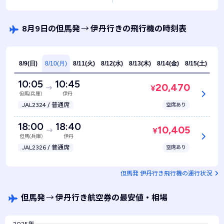
8月9日の但馬発
→
伊丹行きの飛行機の時刻表
8/9(日)
8/10(月)
8/11(火)
8/12(水)
8/13(木)
8/14(金)
8/15(土)
10:05
10:45
20,470
¥
但馬(兵庫)
伊丹
JAL2324 / 普通席
空席あり
18:00
18:40
10,405
¥
但馬(兵庫)
伊丹
JAL2326 / 普通席
空席あり
但馬発 伊丹行き飛行機の運行状況
但馬発
→
伊丹行き航空券の最安値・相場