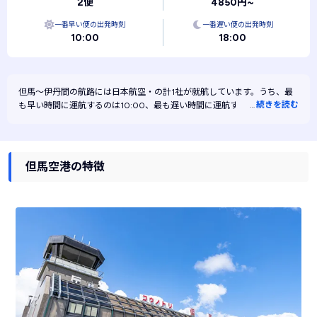
2便
4850円~
一番早い便の出発時刻
一番遅い便の出発時刻
10:00
18:00
但馬～伊丹間の航路には
日本航空・
の計1社が就航しています。うち、最
…
続きを読む
も早い時間に運航するのは10:00、最も遅い時間に運航するのは18:00で
す。また、最も安く運航するのは日本航空です。
但馬空港の特徴