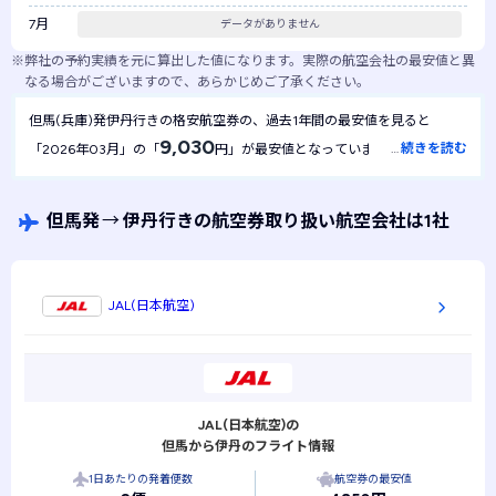
7月
データがありません
※
弊社の予約実績を元に算出した値になります。実際の航空会社の最安値と異
なる場合がございますので、あらかじめご了承ください。
但馬(兵庫)発伊丹行きの格安航空券の、過去1年間の最安値を見ると
9,030
…
続きを読む
「2026年03月」の「
円」が最安値となっていました。1年間を
9,030
通して最安値は
円で安定しており、月による金額の変動は起き
にくい航空券といえます。
但馬発
→
伊丹行きの航空券取り扱い航空会社は1社
JAL(日本航空)
JAL(日本航空)の
但馬から伊丹のフライト情報
1日あたりの発着便数
航空券の最安値