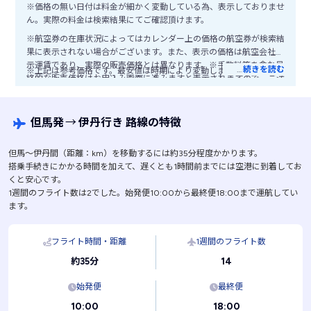
※価格の無い日付は料金が細かく変動している為、表示しておりませ
ん。実際の料金は検索結果にてご確認頂けます。
※航空券の在庫状況によってはカレンダー上の価格の航空券が検索結
果に表示されない場合がございます。また、表示の価格は航空会社公
示運賃であり、実際の販売価格とは異なります。※手数料等を含む最
…
続きを読む
※上記は参考価格です。最安値は時期により変動します。
終的な販売価格はお申込み画面に進みますと表示されますので、ご注
意ください。
但馬発
→
伊丹行き 路線の特徴
但馬〜伊丹間（距離：km）を移動するには約35分程度かかります。
搭乗手続きにかかる時間を加えて、遅くとも1時間前までには空港に到着してお
くと安心です。
1週間のフライト数は2でした。始発便10:00から最終便18:00まで運航してい
ます。
フライト時間・距離
1週間のフライト数
14
約35分
始発便
最終便
10:00
18:00