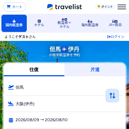
カート
ポイント
航空券＋
JR+宿泊
国内航空券
ホテル
海外航空券
ホテル
ようこそ
ゲスト
さん
ログイン
但馬（兵庫）空港発→伊丹空港行きの格安航空券・飛行機・L
但馬
伊丹
の格安航空券を予約
往復
片道
但馬
大阪(伊丹)
2026/08/09 → 2026/08/10