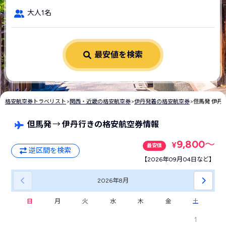
大人1名
最安値を検索
格安航空券トラベリスト
>
関西・近畿の格安航空券
>
伊丹発着の格安航空券
>
但馬発 伊丹
但馬発
→
伊丹行きの格安航空券情報
9,800
〜
¥
最安値
逆区間を検索
【2026年09月04日など】
2026年
8月
日
月
火
水
木
金
土
1