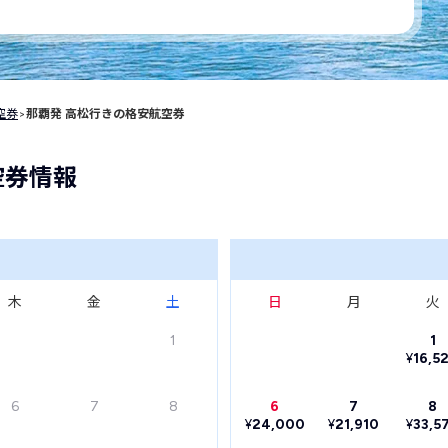
空券
>
那覇発 高松行きの格安航空券
空券情報
木
金
土
日
月
火
1
1
¥
16,5
6
7
8
6
7
8
¥
24,000
¥
21,910
¥
33,5