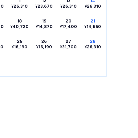
11
12
13
14
00
¥
26,310
¥
23,670
¥
26,310
¥
26,310
18
19
20
21
70
¥
40,720
¥
14,870
¥
17,400
¥
14,650
25
26
27
28
80
¥
16,190
¥
16,190
¥
31,700
¥
26,310