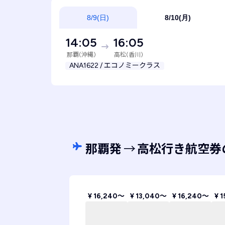
8/9(日)
8/10(月)
14:05
16:05
那覇(沖縄)
高松(香川)
ANA1622 / エコノミークラス
那覇発
→
高松行き航空券
¥ 16,240〜
¥ 13,040〜
¥ 16,240〜
¥ 