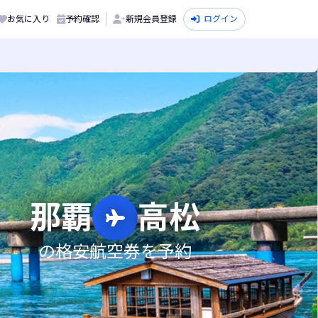
お気に入り
予約確認
新規会員登録
ログイン
那覇
高松
の格安航空券を予約