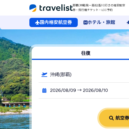
那覇(沖縄)発ー高松(香川)行きの格安航空
券・飛行機チケット・LCC予約
国内格安航空券
ホテル・旅館
那覇（沖縄）空港発→高松（香川）空港行きの格安航空券・飛
往復
沖縄(那覇)
2026/08/09 → 2026/08/10
航空