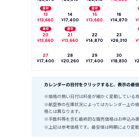
最安
最安
13
14
15
16
¥
13,660
¥
17,400
¥
13,660
¥
14,870
¥
最安
最安
20
21
22
23
¥
13,660
¥
13,660
¥
14,870
¥
26,310
¥
27
28
29
30
¥
17,400
¥
20,260
¥
17,400
¥
18,830
¥
カレンダーの日付をクリックすると、表示の最低
※価格の無い日付は料金が細かく変動している
※航空券の在庫状況によってはカレンダー上の
格とは異なります。
※手数料等を含む最終的な販売価格はお申込み
※上記は参考価格です。最安値は時期により変