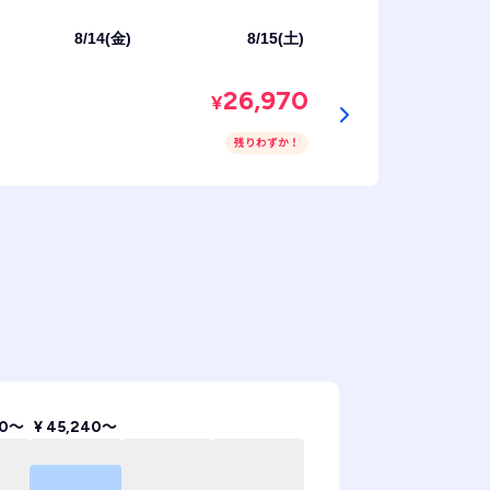
8/14(金)
8/15(土)
26,970
¥
残りわずか！
60〜
¥ 45,240〜