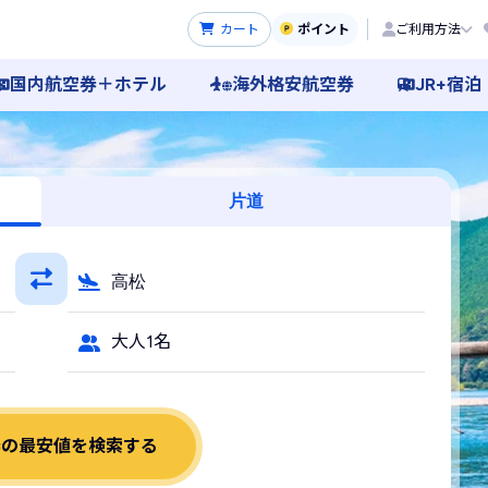
カート
ポイント
ご利用方法
国内航空券＋ホテル
海外格安航空券
JR+宿泊
行機・LCC予約
片道
高松
大人1名
券の最安値を検索する