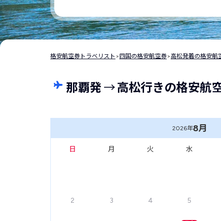
格安航空券トラベリスト
>
四国の格安航空券
>
高松発着の格安航
那覇発
→
高松行きの格安航
8月
2026年
日
月
火
水
2
3
4
5