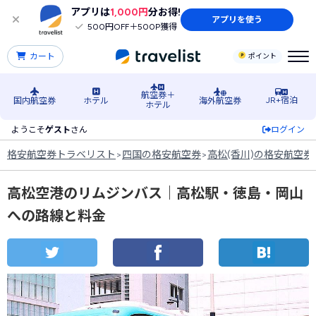
アプリは
1,000円
分お得!
アプリを使う
500円OFF＋500P獲得
カート
ポイント
航空券＋
JR+宿泊
国内航空券
ホテル
海外航空券
ホテル
ようこそ
ゲスト
さん
ログイン
格安航空券トラベリスト
>
四国の格安航空券
>
高松(香川)の格安航空券
高松空港のリムジンバス｜高松駅・徳島・岡山
への路線と料金