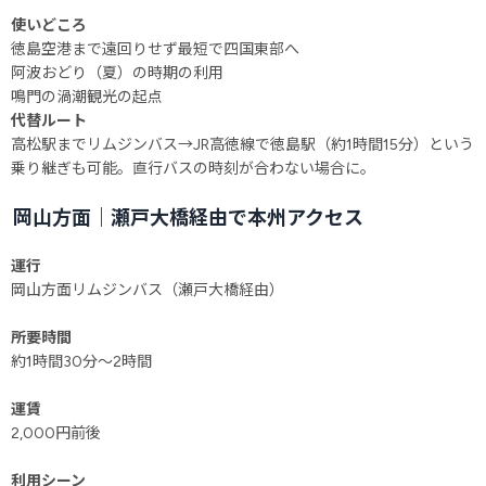
使いどころ
徳島空港まで遠回りせず最短で四国東部へ
阿波おどり（夏）の時期の利用
鳴門の渦潮観光の起点
代替ルート
高松駅までリムジンバス→JR高徳線で徳島駅（約1時間15分）という
乗り継ぎも可能。直行バスの時刻が合わない場合に。
岡山方面｜瀬戸大橋経由で本州アクセス
運行
岡山方面リムジンバス（瀬戸大橋経由）
所要時間
約1時間30分～2時間
運賃
2,000円前後
利用シーン