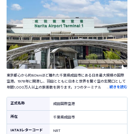
東京都心から約60kmほど離れた千葉県成田市にある日本最大規模の国際
空港。1978年に開港し、羽田とともに日本と世界を繋ぐ空の玄関口として
…
続きを読む
年間1,000万人以上の旅客数を誇ります。3つのターミナルを持ち、第3タ
ーミナルはLCC専用ターミナルとして活躍しています。空港内には葛飾北
斎の日本画や現代アート、ステンドグラスなどさまざまなアート作品が展
正式名称
成田国際空港
示された、国際空港らしい洗練された雰囲気。お土産売り場では東京・千
葉だけでなく全国各地のお土産・グルメが揃います。空港敷地内にはカプ
所在
セルホテルやシャワールームも併設しており高い快適性が魅力。都心を結
千葉県成田市
ぶ電車がターミナルに直結しているので都内へのアクセス・関東の観光に
便利です。
IATA3レターコード
NRT