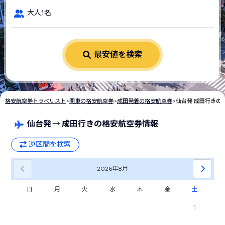
大人1名
最安値を検索
格安航空券トラベリスト
>
関東の格安航空券
>
成田発着の格安航空券
>
仙台発 成田行きの
仙台発
→
成田行きの格安航空券情報
逆区間を検索
2026年
8月
日
月
火
水
木
金
土
1