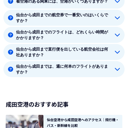
着空港のある関東には、空港がいくつありますか？
仙台から成田までの航空券で一番安いのはいくらで
着空港のある関東には5つの空港があります。羽田、成
すか？
田、東京、八丈島、茨城です。
仙台から成田までのフライトは、どれくらい時間が
仙台から成田までの最安値はANA(全日空)の9680円で
かかりますか？
す。
仙台から成田まで直行便を出している航空会社は何
仙台から成田まで平均フライト時間は約55分です。
社ありますか？
仙台から成田までは、週に何本のフライトがありま
仙台から成田まで直行便を出している航空会社は1社あ
すか？
ります。
8月時点では、仙台から成田までは毎週14本のフライト
があります。
成田空港のおすすめ記事
仙台空港から成田空港へのアクセス｜飛行機・
バス・新幹線を比較