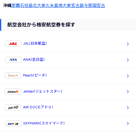
沖縄
那覇
石垣島
北大東
久米島
南大東
宮古島
与那国
宮古
航空会社から格安航空券を探す
JAL(日本航空)
ANA(全日空)
Peach(ピーチ)
Jetstar(ジェットスター)
AIR DO(エアドゥ)
SKYMARK(スカイマーク)