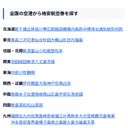
全国の空港から格安航空券を探す
北海道
新千歳
丘珠
旭川
帯広
釧路
函館
稚内
奥尻
中標津
女満別
紋別
利尻
東北
青森
三沢
花巻
仙台
秋田
大館
山形
庄内
福島
信越・北陸
新潟
富山
小松
能登
松本
関東
羽田
成田
東京
八丈島
茨城
東海
中部
小牧
静岡
関西・近畿
伊丹
関空
大阪
神戸
但馬
白浜
中国
鳥取
米子
出雲
隠岐
岡山
広島
宇部
石見
岩国
四国
徳島
高松
松山
高知
九州
福岡
北九州
佐賀
長崎
壱岐
福江
対馬
熊本
大分
宮崎
鹿児島
奄美
沖永良部
喜界島
種子島
徳之島
屋久島
与論島
天草