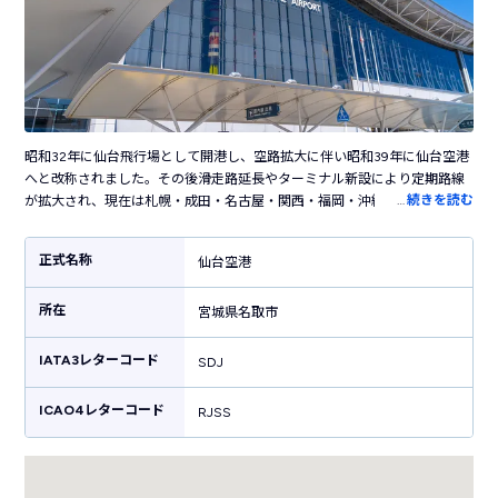
昭和32年に仙台飛行場として開港し、空路拡大に伴い昭和39年に仙台空港
へと改称されました。その後滑走路延長やターミナル新設により定期路線
…
続きを読む
が拡大され、現在は札幌・成田・名古屋・関西・福岡・沖縄など国内の主
要空港へと就航しています。国際路線運用に至るまでは、ジェット機運用
や滑走路の延長を経て平成2年にはグアム・ソウル便が就航されたことによ
正式名称
仙台空港
り、東北地方初の国際空港としての運用が始まりました。そして、東日本
大震災が発生した際にはターミナルビル1階や航空機などを中心に甚大な被
所在
害を受けましたが、わずか1ヵ月で臨時便の就航まで復旧。震災から1年経
宮城県名取市
った平成24年には民営化され「仙台国際空港」として再スタートがなされ
ています。
IATA3レターコード
SDJ
ICAO4レターコード
RJSS