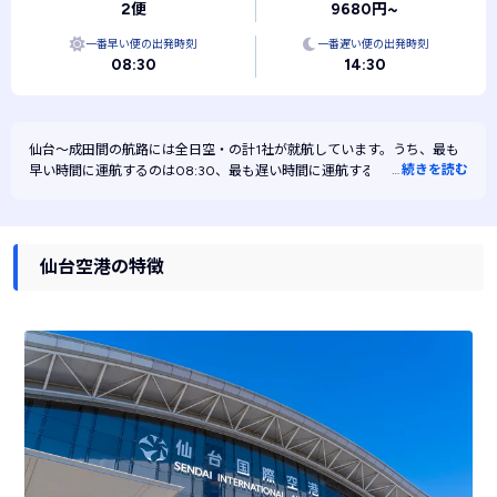
2便
9680円~
一番早い便の出発時刻
一番遅い便の出発時刻
08:30
14:30
仙台～成田間の航路には
全日空・
の計1社が就航しています。うち、最も
…
続きを読む
早い時間に運航するのは08:30、最も遅い時間に運航するのは14:30で
す。また、最も安く運航するのは全日空です。
仙台空港の特徴