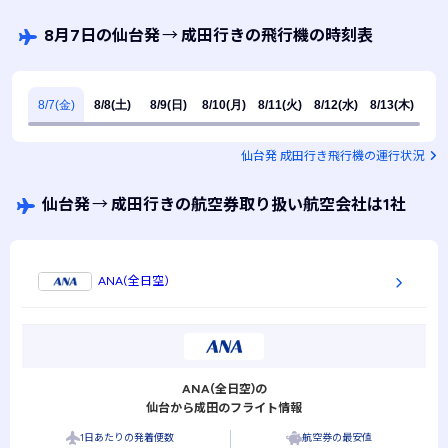
8月7日の仙台発
→
成田行きの飛行機の時刻表
8/7(金)
8/8(土)
8/9(日)
8/10(月)
8/11(火)
8/12(水)
8/13(木)
仙台発 成田行き飛行機の運行状況
仙台発
→
成田行きの航空券取り扱い航空会社は1社
ANA(全日空)
ANA(全日空)の
仙台から成田のフライト情報
1日あたりの発着便数
航空券の最安値