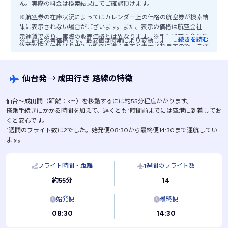
ん。実際の料金は検索結果にてご確認頂けます。
※航空券の在庫状況によってはカレンダー上の価格の航空券が検索結
果に表示されない場合がございます。また、表示の価格は航空会社公
示運賃であり、実際の販売価格とは異なります。※手数料等を含む最
…
続きを読む
※上記は参考価格です。最安値は時期により変動します。
終的な販売価格はお申込み画面に進みますと表示されますので、ご注
意ください。
仙台発
→
成田行き 路線の特徴
仙台〜成田間（距離：km）を移動するには約55分程度かかります。
搭乗手続きにかかる時間を加えて、遅くとも1時間前までには空港に到着してお
くと安心です。
1週間のフライト数は2でした。始発便08:30から最終便14:30まで運航してい
ます。
フライト時間・距離
1週間のフライト数
14
約55分
始発便
最終便
08:30
14:30