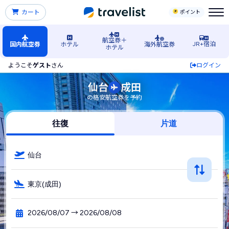
カート
ポイント
航空券＋
JR+宿泊
国内航空券
ホテル
海外航空券
ホテル
ようこそ
ゲスト
さん
ログイン
仙台（宮城）空港発→成田空港行きの格安航空券・飛行機・L
仙台
成田
の格安航空券を予約
往復
片道
仙台
東京(成田)
2026/08/07 → 2026/08/08