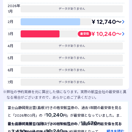
2026年
データがありません
1月
¥ 12,740〜
2月
¥ 10,240〜
3月
最安値
4月
データがありません
5月
データがありません
6月
データがありません
7月
データがありません
※
弊社の予約実績を元に算出した値になります。実際の航空会社の最安値と異
なる場合がございますので、あらかじめご了承ください。
富士山静岡発出雲(島根)行きの格安航空券の、過去1年間の最安値を見る
10,240
と「2026年03月」の「
円」が最安値となっていました。また
13,670
最も値段が高騰した月は「2025年10月」の「
円」となってお
富士山静岡発出雲(島根)行きの格安航空券の、過去1年間の最安値を見る
10,240
3,430
…
続きを読む
と「2026年03月」の「
円」が最安値となっていました。1年