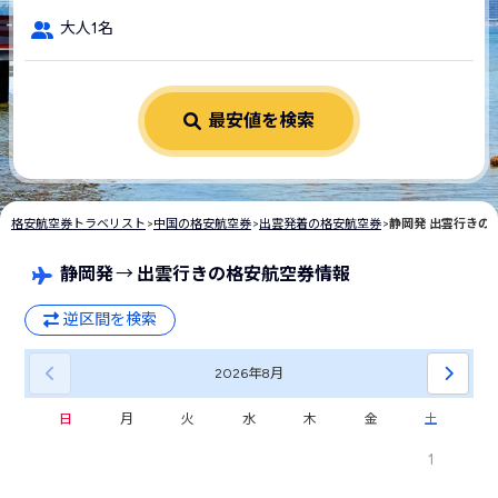
大人1名
最安値を検索
格安航空券トラベリスト
>
中国の格安航空券
>
出雲発着の格安航空券
>
静岡発 出雲行きの
静岡発
→
出雲行きの格安航空券情報
逆区間を検索
2026年
8月
日
月
火
水
木
金
土
1