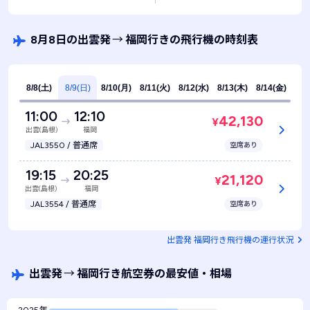
8月8日の出雲発
→
福岡行きの飛行機の時刻表
8/8(土)
8/9(日)
8/10(月)
8/11(火)
8/12(水)
8/13(木)
8/14(金)
11:00
12:10
42,130
¥
出雲(島根)
福岡
JAL3550 / 普通席
空席あり
19:15
20:25
21,120
¥
出雲(島根)
福岡
JAL3554 / 普通席
空席あり
出雲発 福岡行き飛行機の運行状況
出雲発
→
福岡行き航空券の最安値・相場