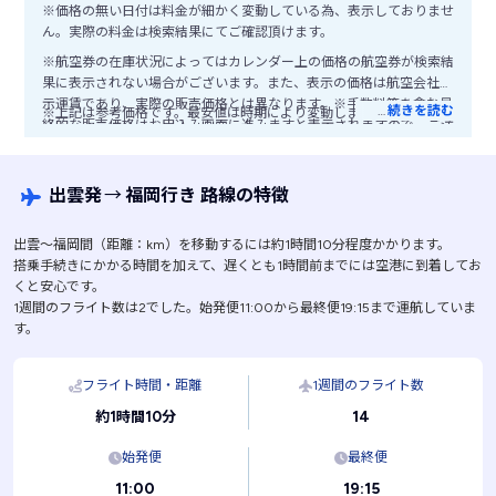
※価格の無い日付は料金が細かく変動している為、表示しておりませ
ん。実際の料金は検索結果にてご確認頂けます。
※航空券の在庫状況によってはカレンダー上の価格の航空券が検索結
果に表示されない場合がございます。また、表示の価格は航空会社公
示運賃であり、実際の販売価格とは異なります。※手数料等を含む最
…
続きを読む
※上記は参考価格です。最安値は時期により変動します。
終的な販売価格はお申込み画面に進みますと表示されますので、ご注
意ください。
出雲発
→
福岡行き 路線の特徴
出雲〜福岡間（距離：km）を移動するには約1時間10分程度かかります。
搭乗手続きにかかる時間を加えて、遅くとも1時間前までには空港に到着してお
くと安心です。
1週間のフライト数は2でした。始発便11:00から最終便19:15まで運航していま
す。
フライト時間・距離
1週間のフライト数
14
約1時間10分
始発便
最終便
11:00
19:15