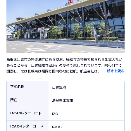
島根県出雲市の宍道湖畔にある空港。縁結びの神様で知られる出雲大社が
あることから「出雲縁結び空港」の愛称で親しまれています。昭和41年に
…
続きを読む
開港し、北は札幌南は福岡と国内各地に就航。航空会社はJALとFDAが運航
し、出雲地方の玄関口として活躍しています。空港内には願いが叶う縁結
びの絵馬や歌舞伎の創始者として知られる「出雲阿国」の像が立っていま
正式名称
出雲空港
す。空港各所に見つけると幸福になれるという「幸せを運んでくれるハー
ト」が隠されています。出雲そばや島根和牛など島根県のグルメを提供す
所在
るレストランが併設されており、地元の名品を扱うお土産ショップも併
島根県出雲市
設。宍道湖や松江城、出雲大社など周辺に観光地が多く、島根観光の起点
にピッタリの空港です。
IATA3レターコード
IZO
ICAO4レターコード
RJOC