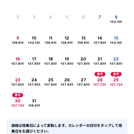
2
3
4
5
6
7
8
¥
42,130
9
10
11
12
13
14
15
¥
38,610
¥
42,130
¥
38,610
¥
38,610
¥
38,610
¥
27,830
¥
42,130
16
17
18
19
20
21
22
¥
27,830
¥
27,830
¥
27,830
¥
27,830
¥
27,830
¥
27,830
¥
27,830
最安
最安
23
24
25
26
27
28
29
¥
27,830
¥
27,830
¥
27,830
¥
27,830
¥
27,830
¥
27,720
¥
27,720
最安
30
31
¥
27,720
¥
38,610
価格は搭乗日によって変動します。カレンダーの日付をタップして搭
乗日をお選びください。