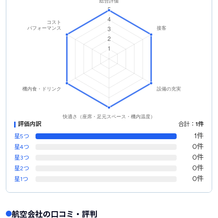
評価内訳
合計：
1件
1件
星5つ
0件
星4つ
0件
星3つ
0件
星2つ
0件
星1つ
航空会社の口コミ・評判