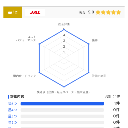
1
5.0
位
総合
評価内訳
合計：
1件
1件
星5つ
0件
星4つ
0件
星3つ
0件
星2つ