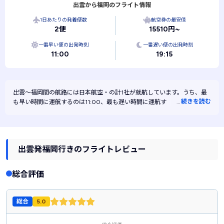
出雲から福岡のフライト情報
1日あたりの発着便数
航空券の最安値
2便
15510円~
一番早い便の出発時刻
一番遅い便の出発時刻
11:00
19:15
出雲～福岡間の航路には
日本航空・
の計1社が就航しています。うち、最
…
続きを読む
も早い時間に運航するのは11:00、最も遅い時間に運航するのは19:15で
す。また、最も安く運航するのは日本航空です。
出雲発福岡行きのフライトレビュー
総合評価
総合
5.0