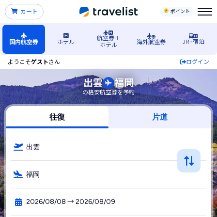
カート
ポイント
航空券＋
JR+宿泊
国内航空券
ホテル
海外航空券
ホテル
ようこそ
ゲスト
さん
ログイン
出雲（島根）空港発→福岡空港行きの格安航空券・飛行機・L
出雲
福岡
の格安航空券を予約
往復
片道
出雲
福岡
2026/08/08 → 2026/08/09