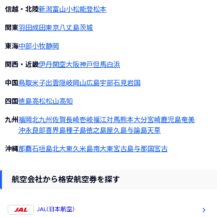
信越・北陸
新潟
富山
小松
能登
松本
関東
羽田
成田
東京
八丈島
茨城
東海
中部
小牧
静岡
関西・近畿
伊丹
関空
大阪
神戸
但馬
白浜
中国
鳥取
米子
出雲
隠岐
岡山
広島
宇部
石見
岩国
四国
徳島
高松
松山
高知
九州
福岡
北九州
佐賀
長崎
壱岐
福江
対馬
熊本
大分
宮崎
鹿児島
奄美
沖永良部
喜界島
種子島
徳之島
屋久島
与論島
天草
沖縄
那覇
石垣島
北大東
久米島
南大東
宮古島
与那国
宮古
航空会社から格安航空券を探す
JAL(日本航空)