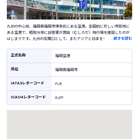
九州の中心地、福岡県福岡市博多区にある空港。全国的に珍しい市街地に
ある空港で、昭和19年に旧陸軍が席田（むしろだ）飛行場を建設したのが
…
続きを読む
はじまりです。九州の玄関口として、またアジアと日本をつなぐ空港とし
て活躍し、旅客数は日本で4番目を誇ります。国内は沖縄から北海道まで全
国各地に就航し、海外では釜山・北京・香港・バンコクなどアジアの主要
正式名称
福岡空港
空港に就航しています。都会的な雰囲気の空港内にはさまざまな施設が立
ち並び、博多ラーメン、もつ鍋など九州グルメが豊富です。免税店やお土
所在
産ショップも豊富で、観光だけでも一日たっぷり楽しめます。空港内に地
福岡県福岡市
下鉄が乗り入れており、中心地の博多駅まで5分と抜群のアクセスが魅力。
「東アジアトップクラスの国際空港」を目標に掲げ、常に進化を続けてい
IATA3レターコード
FUK
る空港です。
ICAO4レターコード
RJFF