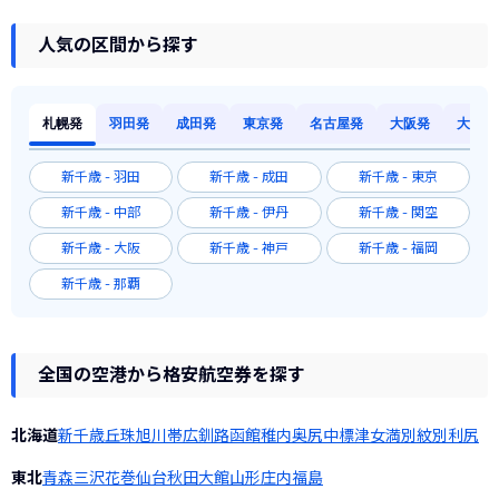
人気の区間から探す
札幌発
羽田発
成田発
東京発
名古屋発
大阪発
大阪発
新千歳 - 羽田
新千歳 - 成田
新千歳 - 東京
新千歳 - 中部
新千歳 - 伊丹
新千歳 - 関空
新千歳 - 大阪
新千歳 - 神戸
新千歳 - 福岡
新千歳 - 那覇
全国の空港から格安航空券を探す
北海道
新千歳
丘珠
旭川
帯広
釧路
函館
稚内
奥尻
中標津
女満別
紋別
利尻
東北
青森
三沢
花巻
仙台
秋田
大館
山形
庄内
福島