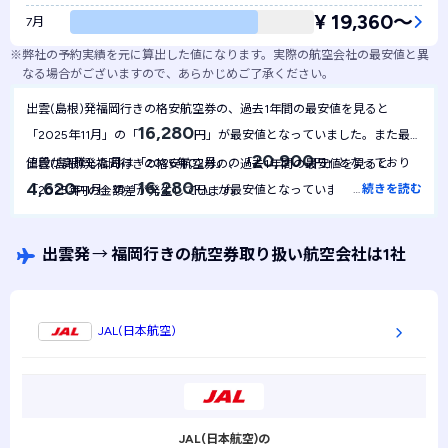
¥ 19,360〜
7月
※
弊社の予約実績を元に算出した値になります。実際の航空会社の最安値と異
なる場合がございますので、あらかじめご了承ください。
出雲(島根)発福岡行きの格安航空券の、過去1年間の最安値を見ると
16,280
「2025年11月」の「
円」が最安値となっていました。また最も
20,900
値段が高騰した月は「2026年02月」の「
円」となっており
出雲(島根)発福岡行きの格安航空券の、過去1年間の最安値を見ると
16,280
4,620
…
続きを読む
「2025年11月」の「
円」が最安値となっていました。1年間を
円の金額差が発生しています。
16,280
通して最安値は
円で安定しており、月による金額の変動は起き
にくい航空券といえます。
出雲発
→
福岡行きの航空券取り扱い航空会社は1社
JAL(日本航空)
JAL(日本航空)の