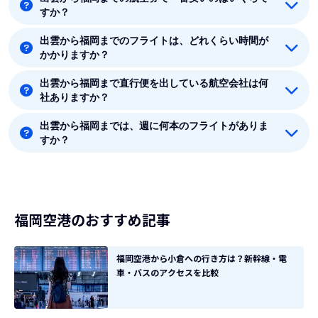
着空港のある九州には20つの空港があります。福岡、
すか？
北九州、佐賀、長崎、壱岐、福江、対馬、熊本、大分、
宮崎、鹿児島、奄美、沖永良部、喜界島、種子島、徳之
出雲から福岡までのフライトは、どれくらい時間が
出雲から福岡までの最安値はJAL(日本航空)の15510円で
島、屋久島、与論島、天草、屋久島です。
かかりますか？
す。
出雲から福岡まで直行便を出している航空会社は何
出雲から福岡まで平均フライト時間は約1時間10分で
社ありますか？
す。
出雲から福岡までは、週に何本のフライトがありま
出雲から福岡まで直行便を出している航空会社は1社あ
すか？
ります。
8月時点では、出雲から福岡までは毎週14本のフライト
があります。
福岡空港のおすすめ記事
福岡空港から小倉への行き方は？新幹線・電
車・バスのアクセスを比較