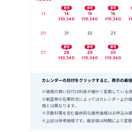
最安
最安
最安
13
14
15
16
¥
10,340
¥
10,340
¥
10,340
¥
20
21
22
23
最安
最安
最安
27
28
29
30
¥
10,340
¥
10,340
¥
10,340
カレンダーの日付をクリックすると、表示の最低
※価格の無い日付は料金が細かく変動している
※航空券の在庫状況によってはカレンダー上の
格とは異なります。
※手数料等を含む最終的な販売価格はお申込み
※上記は参考価格です。最安値は時期により変