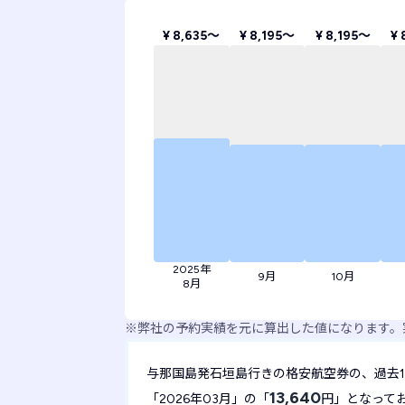
¥ 8,635〜
¥ 8,195〜
¥ 8,195〜
¥ 
2025年
9月
10月
8月
※
弊社の予約実績を元に算出した値になります。
与那国島発石垣島行きの格安航空券の、過去1
13,640
「2026年03月」の「
円」となって