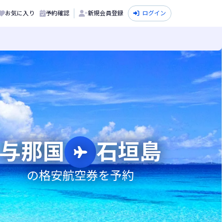
お気に入り
予約確認
新規会員登録
ログイン
与那国
石垣島
の格安航空券を予約