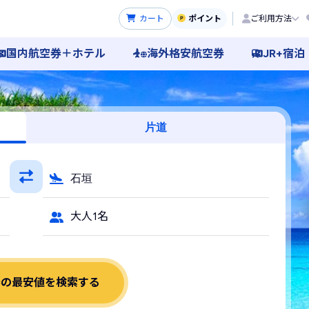
カート
ポイント
ご利用方法
国内航空券＋ホテル
海外格安航空券
JR+宿泊
C予約
片道
石垣
大人1名
券の最安値を検索する