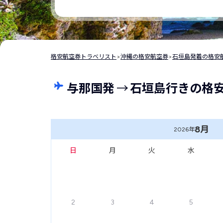
格安航空券トラベリスト
>
沖縄の格安航空券
>
石垣島発着の格安
与那国発
→
石垣島行きの格
8月
2026年
日
月
火
水
2
3
4
5