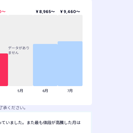
40〜
¥ 8,965〜
¥ 9,460〜
データがあり
ません
5月
6月
7月
了承ください。
っていました。また最も値段が高騰した月は