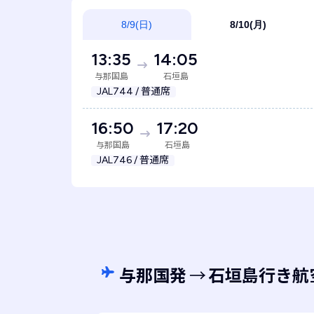
8/9(日)
8/10(月)
13:35
14:05
与那国島
石垣島
JAL744 / 普通席
16:50
17:20
与那国島
石垣島
JAL746 / 普通席
与那国発
→
石垣島行き航