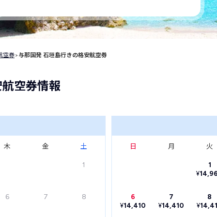
航空券
>
与那国発 石垣島行きの格安航空券
安航空券情報
木
金
土
日
月
火
1
1
¥
14,9
6
7
8
6
7
8
¥
14,410
¥
14,410
¥
14,4