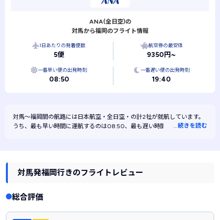
ANA(全日空)の
対馬から福岡のフライト情報
1日あたりの発着便数
航空券の最安値
5便
9350円~
一番早い便の出発時刻
一番遅い便の出発時刻
08:50
19:40
対馬～福岡間の航路には
日本航空・
全日空・
の計2社が就航しています。
…
続きを読む
うち、最も早い時間に運航するのは08:50、最も遅い時間に運航するのは
19:40です。また、最も安く運航するのは全日空です。
対馬発福岡行きのフライトレビュー
総合評価