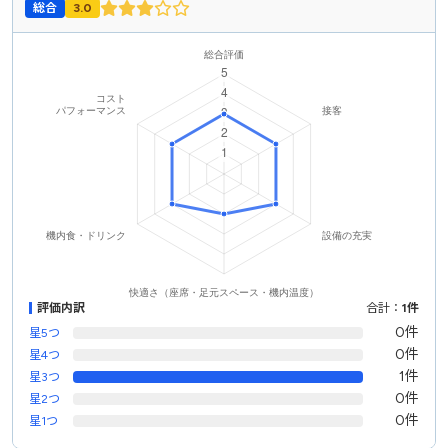
総合
3.0
評価内訳
合計：
1件
0件
星5つ
0件
星4つ
1件
星3つ
0件
星2つ
0件
星1つ