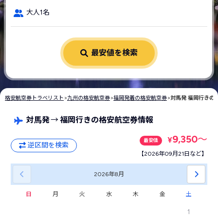
大人1名
最安値を検索
格安航空券トラベリスト
>
九州の格安航空券
>
福岡発着の格安航空券
>
対馬発 福岡行きの
対馬発
→
福岡行きの格安航空券情報
9,350
〜
¥
最安値
逆区間を検索
【2026年09月21日など】
2026年
8月
日
月
火
水
木
金
土
1