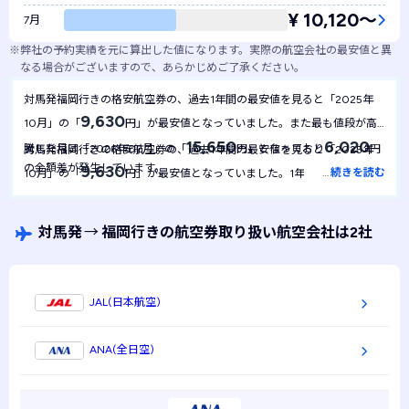
¥ 10,120〜
7月
※
弊社の予約実績を元に算出した値になります。実際の航空会社の最安値と異
なる場合がございますので、あらかじめご了承ください。
対馬発福岡行きの格安航空券の、過去1年間の最安値を見ると「2025年
9,630
10月」の「
円」が最安値となっていました。また最も値段が高
15,650
6,020
騰した月は「2026年02月」の「
円」となっており
円
対馬発福岡行きの格安航空券の、過去1年間の最安値を見ると「2025年
の金額差が発生しています。
9,630
…
続きを読む
10月」の「
円」が最安値となっていました。1年間を通して最安
9,630
値は
円で安定しており、月による金額の変動は起きにくい航空
券といえます。
対馬発
→
福岡行きの航空券取り扱い航空会社は2社
JAL(日本航空)
ANA(全日空)