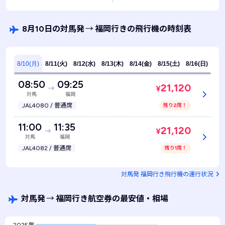
8月10日の対馬発
→
福岡行きの飛行機の時刻表
8/10(月)
8/11(火)
8/12(水)
8/13(木)
8/14(金)
8/15(土)
8/16(日)
08:50
09:25
21,120
¥
対馬
福岡
JAL4080 / 普通席
残り2席！
11:00
11:35
21,120
¥
対馬
福岡
JAL4082 / 普通席
残り1席！
対馬発 福岡行き飛行機の運行状況
対馬発
→
福岡行き航空券の最安値・相場