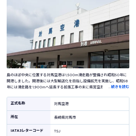
島のほぼ中央に位置する対馬空港は1,500m滑走路が整備され昭和50年に
開港しました。開港後には大型輸送化を目指し設備拡充を実施し、昭和58
…
続きを読む
年には滑走路を1,900mへ延長する拡張工事の末に県営空港初となる「ジェ
ット化」が実現したことで本土へのアクセスが格段に向上しました。愛称
「対馬やまねこ空港」の名で親しまれ、ANAとORCが就航。九州の主要都
正式名称
対馬空港
市である福岡と長崎を結ぶ定期便が運行され、重要な役割を担っていま
す。また、対馬空港は標高97mの白連江山を切り開き造られています。そ
所在
のため、北にはリアス式海岸線の「浅茅湾」が、南には壱岐・対馬国定公
長崎県対馬市
園に指定される「玄海灘」に望む山岳空港としても有名です。
IATA3レターコード
TSJ