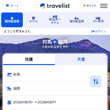
カート
ポイント
航空券＋
JR+宿泊
国内航空券
ホテル
海外航空券
ホテル
ようこそ
ゲスト
さん
ログイン
対馬空港発→福岡空港行きの格安航空券・飛行機・LCC予約
対馬
福岡
の格安航空券を予約
往復
片道
対馬
福岡
2026/08/10 → 2026/08/11