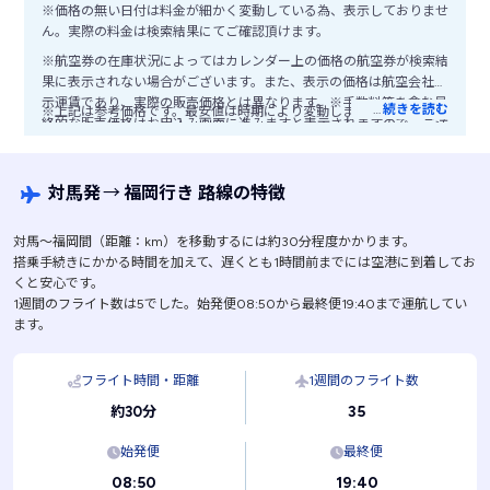
※価格の無い日付は料金が細かく変動している為、表示しておりませ
ん。実際の料金は検索結果にてご確認頂けます。
※航空券の在庫状況によってはカレンダー上の価格の航空券が検索結
果に表示されない場合がございます。また、表示の価格は航空会社公
示運賃であり、実際の販売価格とは異なります。※手数料等を含む最
…
続きを読む
※上記は参考価格です。最安値は時期により変動します。
終的な販売価格はお申込み画面に進みますと表示されますので、ご注
意ください。
対馬発
→
福岡行き 路線の特徴
対馬〜福岡間（距離：km）を移動するには約30分程度かかります。
搭乗手続きにかかる時間を加えて、遅くとも1時間前までには空港に到着してお
くと安心です。
1週間のフライト数は5でした。始発便08:50から最終便19:40まで運航してい
ます。
フライト時間・距離
1週間のフライト数
35
約30分
始発便
最終便
08:50
19:40