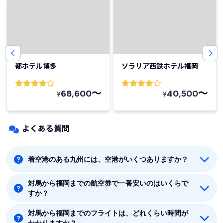
都ホテル博多
ソラリア西鉄ホテル福岡
〜
〜
68,600
40,500
¥
¥
よくある質問
着空港のある九州には、空港がいくつありますか？
対馬から福岡までの航空券で一番安いのはいくらで
着空港のある九州には20つの空港があります。福岡、
すか？
北九州、佐賀、長崎、壱岐、福江、対馬、熊本、大分、
宮崎、鹿児島、奄美、沖永良部、喜界島、種子島、徳之
対馬から福岡までのフライトは、どれくらい時間が
対馬から福岡までの最安値はANA(全日空)の9350円で
島、屋久島、与論島、天草、屋久島です。