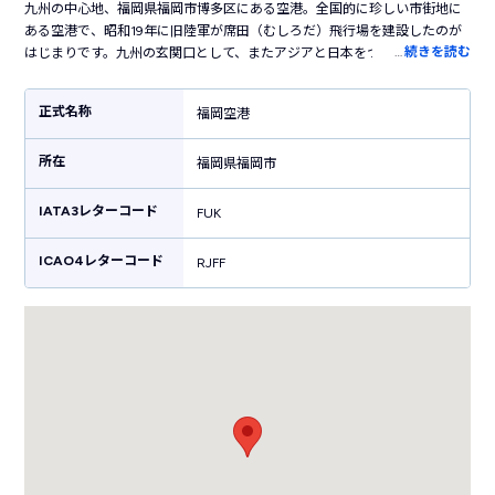
九州の中心地、福岡県福岡市博多区にある空港。全国的に珍しい市街地に
ある空港で、昭和19年に旧陸軍が席田（むしろだ）飛行場を建設したのが
…
続きを読む
はじまりです。九州の玄関口として、またアジアと日本をつなぐ空港とし
て活躍し、旅客数は日本で4番目を誇ります。国内は沖縄から北海道まで全
国各地に就航し、海外では釜山・北京・香港・バンコクなどアジアの主要
正式名称
福岡空港
空港に就航しています。都会的な雰囲気の空港内にはさまざまな施設が立
ち並び、博多ラーメン、もつ鍋など九州グルメが豊富です。免税店やお土
所在
産ショップも豊富で、観光だけでも一日たっぷり楽しめます。空港内に地
福岡県福岡市
下鉄が乗り入れており、中心地の博多駅まで5分と抜群のアクセスが魅力。
「東アジアトップクラスの国際空港」を目標に掲げ、常に進化を続けてい
IATA3レターコード
FUK
る空港です。
ICAO4レターコード
RJFF