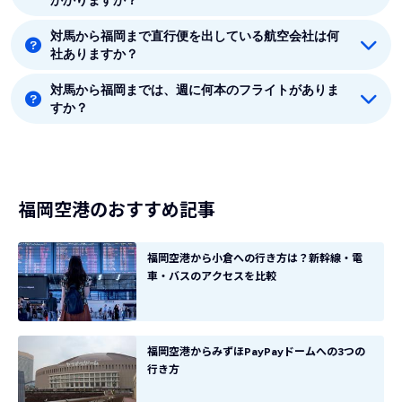
かかりますか？
す。
対馬から福岡まで直行便を出している航空会社は何
対馬から福岡まで平均フライト時間は約30分です。
社ありますか？
対馬から福岡までは、週に何本のフライトがありま
対馬から福岡まで直行便を出している航空会社は2社あ
すか？
ります。
8月時点では、対馬から福岡までは毎週35本のフライト
があります。
福岡空港のおすすめ記事
福岡空港から小倉への行き方は？新幹線・電
車・バスのアクセスを比較
福岡空港からみずほPayPayドームへの3つの
行き方