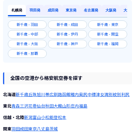
札幌発
羽田発
成田発
東京発
名古屋発
大阪発
大阪発
新千歳 - 羽田
新千歳 - 成田
新千歳 - 東京
新千歳 - 中部
新千歳 - 伊丹
新千歳 - 関空
新千歳 - 大阪
新千歳 - 神戸
新千歳 - 福岡
新千歳 - 那覇
全国の空港から格安航空券を探す
北海道
新千歳
丘珠
旭川
帯広
釧路
函館
稚内
奥尻
中標津
女満別
紋別
利尻
東北
青森
三沢
花巻
仙台
秋田
大館
山形
庄内
福島
信越・北陸
新潟
富山
小松
能登
松本
関東
羽田
成田
東京
八丈島
茨城