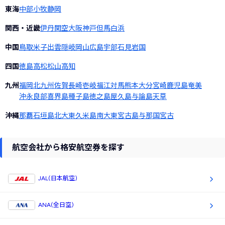
東海
中部
小牧
静岡
関西・近畿
伊丹
関空
大阪
神戸
但馬
白浜
中国
鳥取
米子
出雲
隠岐
岡山
広島
宇部
石見
岩国
四国
徳島
高松
松山
高知
九州
福岡
北九州
佐賀
長崎
壱岐
福江
対馬
熊本
大分
宮崎
鹿児島
奄美
沖永良部
喜界島
種子島
徳之島
屋久島
与論島
天草
沖縄
那覇
石垣島
北大東
久米島
南大東
宮古島
与那国
宮古
航空会社から格安航空券を探す
JAL(日本航空)
ANA(全日空)