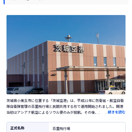
茨城県小美玉市に位置する「茨城空港」は、平成22年に防衛省・航空自衛
隊自衛隊管理の百里飛行場と民間共用する形で運用開始されました。開港
…
続きを読む
当初はアシアナ航空によるソウル便のみが就航。その後、スカイマークに
より茨城空港にとって初の国内線である神戸線が就航されるようになりま
した。羽田・成田空港に次ぐ首都圏第3の空港として茨城県民の重要なアク
正式名称
百里飛行場
セス手段となっており、現在は「札幌・神戸・福岡・那覇・宮古」行き