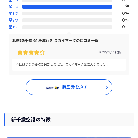
星5つ
1件
星4つ
0件
星3つ
0件
星2つ
0件
星1つ
札幌(新千歳)発 茨城行き スカイマークの口コミ一覧
2022/12/01投稿
今回はかなり優雅に過ごせました。スカイマーク気に入りました！
航空券を探す
新千歳空港の特徴