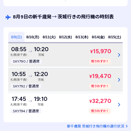
8月9日の新千歳発
→
茨城行きの飛行機の時刻表
8/9(日)
8/10(月)
8/11(火)
8/12(水)
8/13(木)
8/14(金)
8/15(土)
08:55
10:20
15,970
¥
札幌(新千歳)
茨城
SKY790 / 普通席
残りわずか！
10:55
12:20
19,470
¥
札幌(新千歳)
茨城
SKY792 / 普通席
残りわずか！
17:45
19:10
32,270
¥
札幌(新千歳)
茨城
SKY794 / 普通席
残りわずか！
新千歳発 茨城行き飛行機の運行状況