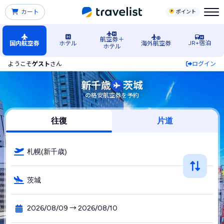
カート
ポイント
航空券＋
JR+宿泊
国内航空券
ホテル
海外航空券
ホテル
ようこそ
ゲスト
さん
ログイン
札幌（新千歳）空港発→茨城空港行きの格安航空券・飛行機・
新千歳
茨城
の格安航空券を予約
往復
片道
札幌(新千歳)
茨城
2026/08/09 → 2026/08/10