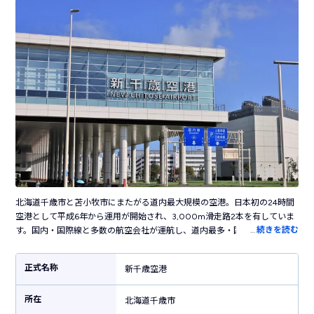
北海道千歳市と苫小牧市にまたがる道内最大規模の空港。日本初の24時間
空港として平成6年から運用が開始され、3,000m滑走路2本を有していま
…
続きを読む
す。国内・国際線と多数の航空会社が運航し、道内最多・国内有数の利用
客数を誇る北海道の空の玄関口です。空港周辺の高速道路や鉄道網が発達
し文化経済の中心地である札幌市やニセコ・小樽など人気観光地へのアク
正式名称
新千歳空港
セスも便利なため、北海道観光の重要な拠点空港となっています。また、
空港の施設としては珍しい映画館や温泉、キャラクターミュージアムなど
所在
のアミューズメント施設も併設しているのも特徴のひとつ。そのため飛行
北海道千歳市