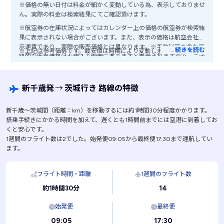
※価格の無い日付は料金が細かく変動している為、表示しておりませ
ん。実際の料金は検索結果にてご確認頂けます。
※航空券の在庫状況によってはカレンダー上の価格の航空券が検索結
果に表示されない場合がございます。また、表示の価格は航空会社公
示運賃であり、実際の販売価格とは異なります。※手数料等を含む最
…
続きを読む
※上記は参考価格です。最安値は時期により変動します。
終的な販売価格はお申込み画面に進みますと表示されますので、ご注
意ください。
新千歳発
→
茨城行き 路線の特徴
新千歳〜茨城間（距離：km）を移動するには約1時間30分程度かかります。
搭乗手続きにかかる時間を加えて、遅くとも1時間前までには空港に到着してお
くと安心です。
1週間のフライト数は2でした。始発便09:05から最終便17:30まで運航してい
ます。
フライト時間・距離
1週間のフライト数
14
約1時間30分
始発便
最終便
09:05
17:30