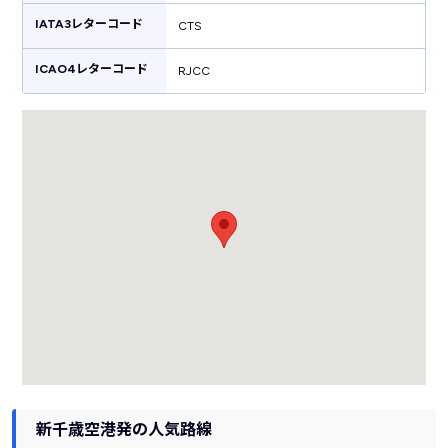
機利用客に限らず観光やグルメを楽しむ多くの人びとで日々賑わっていま
す。
IATA3レターコード
CTS
ICAO4レターコード
RJCC
新千歳空港発の人気路線