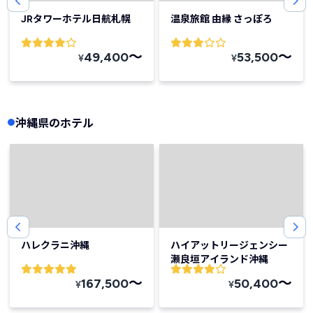
JRタワーホテル日航札幌
温泉旅館 由縁 さっぽろ
〜
〜
49,400
53,500
¥
¥
沖縄県のホテル
ハレクラニ沖縄
ハイアットリージェンシー
瀬良垣アイランド沖縄
〜
〜
167,500
50,400
¥
¥