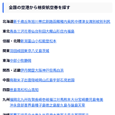
全国の空港から格安航空券を探す
北海道
新千歳
丘珠
旭川
帯広
釧路
函館
稚内
奥尻
中標津
女満別
紋別
利尻
東北
青森
三沢
花巻
仙台
秋田
大館
山形
庄内
福島
信越・北陸
新潟
富山
小松
能登
松本
関東
羽田
成田
東京
八丈島
茨城
東海
中部
小牧
静岡
関西・近畿
伊丹
関空
大阪
神戸
但馬
白浜
中国
鳥取
米子
出雲
隠岐
岡山
広島
宇部
石見
岩国
四国
徳島
高松
松山
高知
九州
福岡
北九州
佐賀
長崎
壱岐
福江
対馬
熊本
大分
宮崎
鹿児島
奄美
沖永良部
喜界島
種子島
徳之島
屋久島
与論島
天草