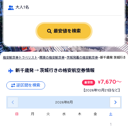
大人1名
最安値を検索
格安航空券トラベリスト
>
関東の格安航空券
>
茨城発着の格安航空券
>
新千歳発 茨城行き
新千歳発
→
茨城行きの格安航空券情報
7,670
〜
¥
最安値
逆区間を検索
【2026年10月21日など】
2026年
8月
日
月
火
水
木
金
土
1