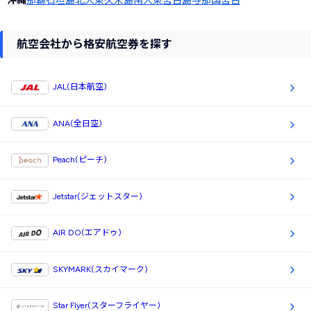
沖縄
那覇
石垣島
北大東
久米島
南大東
宮古島
与那国
宮古
航空会社から格安航空券を探す
JAL(日本航空)
ANA(全日空)
Peach(ピーチ)
Jetstar(ジェットスター)
AIR DO(エアドゥ)
SKYMARK(スカイマーク)
Star Flyer(スターフライヤー)