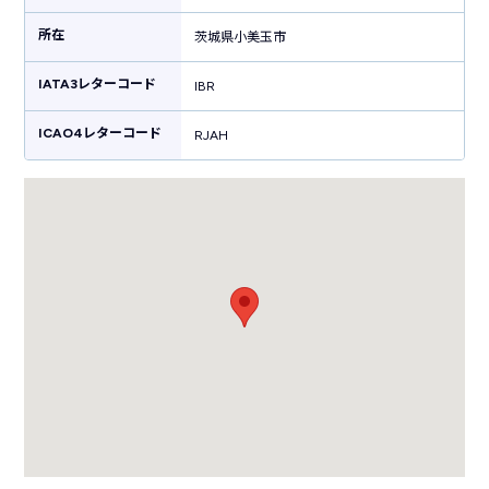
（スカイマーク）の国内線定期便と「台北・上海・西安」への国際線が就
所在
航しています。茨城空港は東京都心から比較して多少離れていることで混
茨城県小美玉市
雑しづらい特徴があるため、首都圏周辺におけるさまざまな航空需要のサ
ポートを担う空港として活躍しています。
IATA3レターコード
IBR
ICAO4レターコード
RJAH