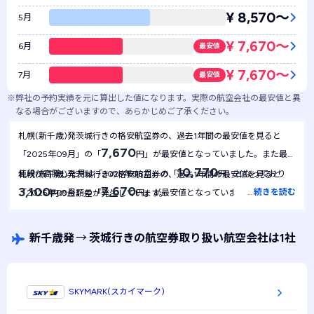
¥ 8,570〜
5月
¥ 7,670〜
6月
最安値
¥ 7,670〜
7月
最安値
※
弊社の予約実績を元に算出した値になります。実際の航空会社の最安値と異
なる場合がございますので、あらかじめご了承ください。
札幌(新千歳)発茨城行きの格安航空券の、過去1年間の最安値を見ると
7,670
「2025年09月」の「
円」が最安値となっていました。また最も
10,770
値段が高騰した月は「2025年08月」の「
円」となっており
札幌(新千歳)発茨城行きの格安航空券の、過去1年間の最安値を見ると
7,670
3,100
…
続きを読む
「2025年09月」の「
円」が最安値となっていました。1年間を
円の金額差が発生しています。
7,670
通して最安値は
円で安定しており、月による金額の変動は起き
にくい航空券といえます。
新千歳発
→
茨城行きの航空券取り扱い航空会社は1社
SKYMARK(スカイマーク)