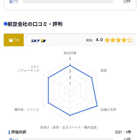
0件
星1つ
航空会社の口コミ・評判
1
4.0
位
総合
評価内訳
合計：
1件
0件