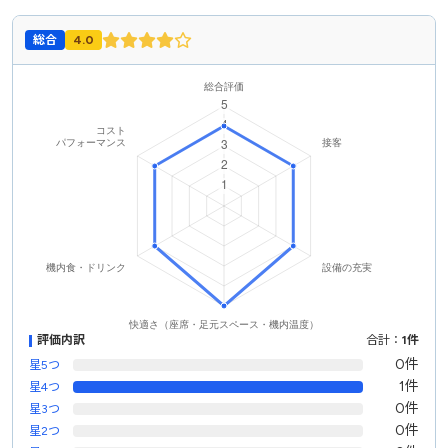
総合
4.0
評価内訳
合計：
1件
0件
星5つ
1件
星4つ
0件
星3つ
0件
星2つ