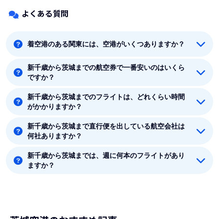
よくある質問
着空港のある関東には、空港がいくつありますか？
新千歳から茨城までの航空券で一番安いのはいくら
着空港のある関東には5つの空港があります。羽田、成
ですか？
田、東京、八丈島、茨城です。
新千歳から茨城までのフライトは、どれくらい時間
新千歳から茨城までの最安値はスカイマーク(SKYMARK)
がかかりますか？
の7070円です。
新千歳から茨城まで直行便を出している航空会社は
新千歳から茨城まで平均フライト時間は約1時間30分で
何社ありますか？
す。
新千歳から茨城までは、週に何本のフライトがあり
新千歳から茨城まで直行便を出している航空会社は1社
ますか？
あります。
8月時点では、新千歳から茨城までは毎週14本のフライ
トがあります。