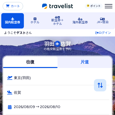
カート
ポイント
航空券＋
JR+宿泊
国内航空券
ホテル
海外航空券
ホテル
ようこそ
ゲスト
さん
ログイン
羽田空港発→佐賀空港行きの格安航空券・飛行機・LCC予約
羽田
佐賀
の格安航空券を予約
往復
片道
東京(羽田)
佐賀
2026/08/09 → 2026/08/10