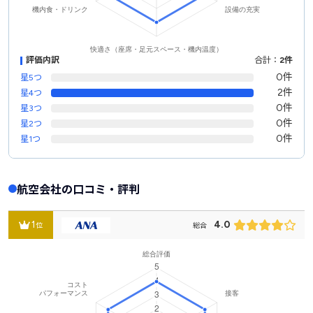
評価内訳
合計：
2件
0件
星5つ
2件
星4つ
0件
星3つ
0件
星2つ
0件
星1つ
航空会社の口コミ・評判
1
4.0
位
総合