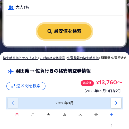
大人1名
最安値を検索
格安航空券トラベリスト
>
九州の格安航空券
>
佐賀発着の格安航空券
>
羽田発 佐賀行きの
羽田発
→
佐賀行きの格安航空券情報
13,760
〜
¥
最安値
逆区間を検索
【2026年09月11日など】
2026年
8月
日
月
火
水
木
金
土
1