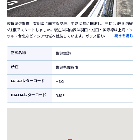
佐賀県佐賀市、有明海に面する空港。平成10年に開港し、当初は1日国内線
5往復でスタートしました。現在は国内線は羽田・成田と国際線は上海・ソ
…
続きを読む
ウル・台北などアジア地域へ就航しています。ガラス張りの都会的な雰囲
気のターミナルはコンパクトながらも利便性が高く、いろんな人が快適に
利用できるユニバーサルデザインにも注力しています。空港内には佐賀の
正式名称
佐賀空港
工芸品・お土産を販売するお店や、佐賀牛やシシリアンライスなど佐賀グ
ルメを楽しめるレストランが併設されています。ほかにも宇宙をテーマに
所在
した施設や佐賀の魅力を発信するラウンジなど、空港内には楽しい施設が
佐賀県佐賀市
たくさん。佐賀・福岡の19エリアへリムジンタクシーが運行し、JR佐賀駅
へはアクセスバスが運行しておりアクセスも便利です。
IATA3レターコード
HSG
ICAO4レターコード
RJSF