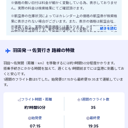
※価格の無い日付は料金が細かく変動している為、表示しておりませ
ん。実際の料金は検索結果にてご確認頂けます。
※航空券の在庫状況によってはカレンダー上の価格の航空券が検索結
果に表示されない場合がございます。また、表示の価格は航空会社公
示運賃であり、実際の販売価格とは異なります。※手数料等を含む最
…
続きを読む
※上記は参考価格です。最安値は時期により変動します。
終的な販売価格はお申込み画面に進みますと表示されますので、ご注
意ください。
羽田発
→
佐賀行き 路線の特徴
羽田〜佐賀間（距離：km）を移動するには約1時間50分程度かかります。
搭乗手続きにかかる時間を加えて、遅くとも1時間前までには空港に到着してお
くと安心です。
1週間のフライト数は5でした。始発便07:15から最終便19:35まで運航していま
す。
フライト時間・距離
1週間のフライト数
35
約1時間50分
始発便
最終便
07:15
19:35