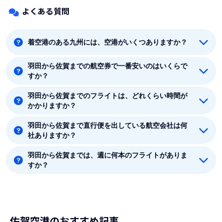
よくある質問
着空港のある九州には、空港がいくつありますか？
羽田から佐賀までの航空券で一番安いのはいくらで
着空港のある九州には20つの空港があります。福岡、
すか？
北九州、佐賀、長崎、壱岐、福江、対馬、熊本、大分、
宮崎、鹿児島、奄美、沖永良部、喜界島、種子島、徳之
羽田から佐賀までのフライトは、どれくらい時間が
羽田から佐賀までの最安値はANA(全日空)の13760円で
島、屋久島、与論島、天草、屋久島です。
かかりますか？
す。
羽田から佐賀まで直行便を出している航空会社は何
羽田から佐賀まで平均フライト時間は約1時間50分で
社ありますか？
す。
羽田から佐賀までは、週に何本のフライトがありま
羽田から佐賀まで直行便を出している航空会社は1社あ
すか？
ります。
8月時点では、羽田から佐賀までは毎週35本のフライト
があります。
佐賀空港のおすすめ記事