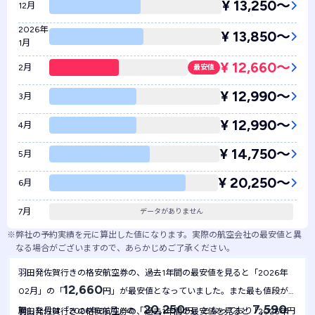
¥ 13,250〜
12月
2026年
¥ 13,850〜
1月
¥ 12,660〜
2月
最安値
¥ 12,990〜
3月
¥ 12,990〜
4月
¥ 14,750〜
5月
¥ 20,250〜
6月
7月
データがありません
※
弊社の予約実績を元に算出した値になります。実際の航空会社の最安値と異
なる場合がございますので、あらかじめご了承ください。
羽田発佐賀行きの格安航空券の、過去1年間の最安値を見ると「2026年
12,660
02月」の「
円」が最安値となっていました。また最も値段が高
20,250
7,590
騰した月は「2026年06月」の「
円」となっており
円
羽田発佐賀行きの格安航空券の、過去1年間の最安値を見ると「2026年