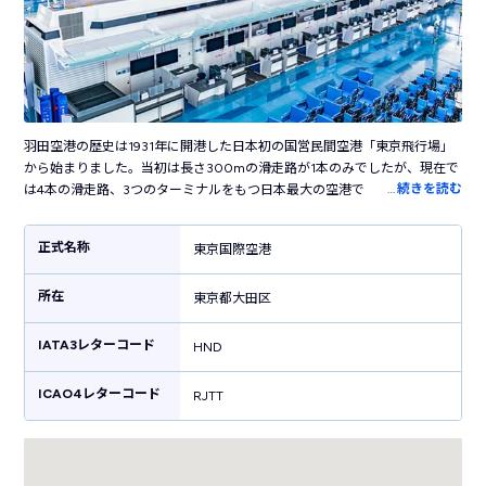
羽田空港の歴史は1931年に開港した日本初の国営民間空港「東京飛行場」
から始まりました。当初は長さ300mの滑走路が1本のみでしたが、現在で
…
続きを読む
は4本の滑走路、3つのターミナルをもつ日本最大の空港です。国内の主要
都市だけでなく海外の50以上の都市に就航し、日本と世界を結ぶ国際空港
として活躍しています。ターミナル内には売店やレストラン・カフェなど
正式名称
東京国際空港
100を超えるお店が立ち並び、飛行機の利用客以外も楽しめます。江戸の
街並みを再現した「江戸小路」や江戸時代の橋を半分のサイズで復元した
所在
「はねだ日本橋」など、日本らしい風情を感じる施設も見どころです。横
東京都大田区
浜駅まで電車で30分、東京駅まで約50分というアクセスの良さも魅力で
す。
IATA3レターコード
HND
ICAO4レターコード
RJTT