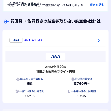
の金額差が発生しています。
12,660
…
続きを読む
02月」の「
円」が最安値となっていました。1年間を通して最
12,660
安値は
円で安定しており、月による金額の変動は起きにくい航
空券といえます。
羽田発
→
佐賀行きの航空券取り扱い航空会社は1社
ANA(全日空)
ANA(全日空)の
羽田から佐賀のフライト情報
1日あたりの発着便数
航空券の最安値
5便
13760円~
一番早い便の出発時刻
一番遅い便の出発時刻
07:15
19:35