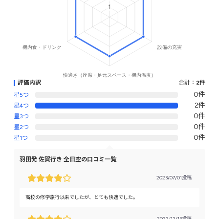
評価内訳
合計：
2件
0件
星5つ
2件
星4つ
0件
星3つ
0件
星2つ
0件
星1つ
羽田発 佐賀行き 全日空の口コミ一覧
2023/07/01投稿
高校の修学旅行以来でしたが、とても快適でした。
2022/12/13投稿