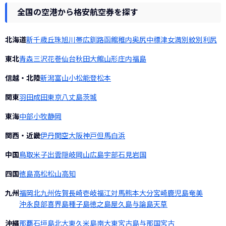
全国の空港から格安航空券を探す
北海道
新千歳
丘珠
旭川
帯広
釧路
函館
稚内
奥尻
中標津
女満別
紋別
利尻
東北
青森
三沢
花巻
仙台
秋田
大館
山形
庄内
福島
信越・北陸
新潟
富山
小松
能登
松本
関東
羽田
成田
東京
八丈島
茨城
東海
中部
小牧
静岡
関西・近畿
伊丹
関空
大阪
神戸
但馬
白浜
中国
鳥取
米子
出雲
隠岐
岡山
広島
宇部
石見
岩国
四国
徳島
高松
松山
高知
九州
福岡
北九州
佐賀
長崎
壱岐
福江
対馬
熊本
大分
宮崎
鹿児島
奄美
沖永良部
喜界島
種子島
徳之島
屋久島
与論島
天草
沖縄
那覇
石垣島
北大東
久米島
南大東
宮古島
与那国
宮古