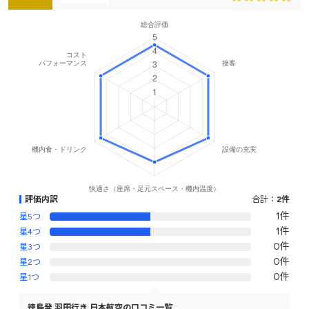
評価内訳
合計：
2件
1件
星5つ
1件
星4つ
0件
星3つ
0件
星2つ
0件
星1つ
徳島発 羽田行き 日本航空の口コミ一覧