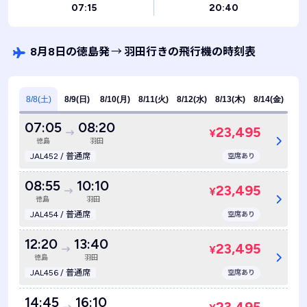
07:15
20:40
8月8日の徳島発
→
羽田行きの飛行機の時刻表
8/8(土)
8/9(日)
8/10(月)
8/11(火)
8/12(水)
8/13(木)
8/14(金)
07:05
08:20
23,495
¥
徳島
羽田
JAL452 / 普通席
空席あり
08:55
10:10
23,495
¥
徳島
羽田
JAL454 / 普通席
空席あり
12:20
13:40
23,495
¥
徳島
羽田
JAL456 / 普通席
空席あり
14:45
16:10