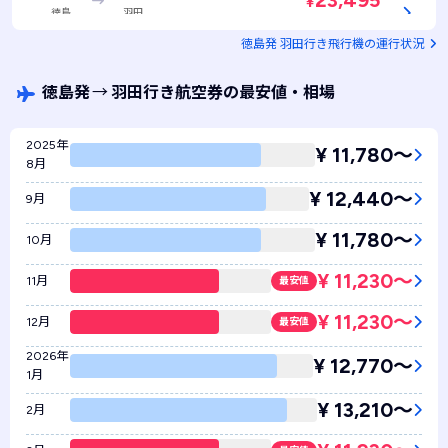
23,495
¥
徳島
羽田
JAL460 / 普通席
空席あり
徳島発 羽田行き飛行機の運行状況
徳島発
→
羽田行き航空券の最安値・相場
2025年
¥ 11,780〜
8月
¥ 12,440〜
9月
¥ 11,780〜
10月
¥ 11,230〜
11月
最安値
¥ 11,230〜
12月
最安値
2026年
¥ 12,770〜
1月
¥ 13,210〜
2月