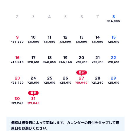
2
3
4
5
6
7
8
¥
34,880
9
10
11
12
13
14
15
¥
34,880
¥
31,690
¥
31,690
¥
31,690
¥
31,690
¥
31,690
¥
28,610
16
17
18
19
20
21
22
¥
46,540
¥
28,610
¥
40,050
¥
46,540
¥
28,610
¥
28,610
¥
28,610
最安
23
24
25
26
27
28
29
¥
28,720
¥
28,610
¥
28,610
¥
28,610
¥
19,040
¥
21,240
¥
28,610
最安
30
31
¥
21,240
¥
19,040
価格は搭乗日によって変動します。カレンダーの日付をタップして搭
乗日をお選びください。