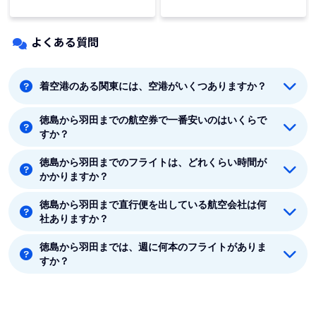
よくある質問
着空港のある関東には、空港がいくつありますか？
徳島から羽田までの航空券で一番安いのはいくらで
着空港のある関東には5つの空港があります。羽田、成
すか？
田、東京、八丈島、茨城です。
徳島から羽田までのフライトは、どれくらい時間が
徳島から羽田までの最安値はJAL(日本航空)の11150円で
かかりますか？
す。
徳島から羽田まで直行便を出している航空会社は何
徳島から羽田まで平均フライト時間は約1時間15分で
社ありますか？
す。
徳島から羽田までは、週に何本のフライトがありま
徳島から羽田まで直行便を出している航空会社は2社あ
すか？
ります。
8月時点では、徳島から羽田までは毎週63本のフライト
があります。