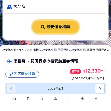
大人1名
最安値を検索
格安航空券トラベリスト
>
関東の格安航空券
>
羽田発着の格安航空券
>
徳島発 羽田行きの
徳島発
→
羽田行きの格安航空券情報
12,330
〜
¥
最安値
逆区間を検索
【2026年09月24日など】
2026年
8月
日
月
火
水
木
金
土
1