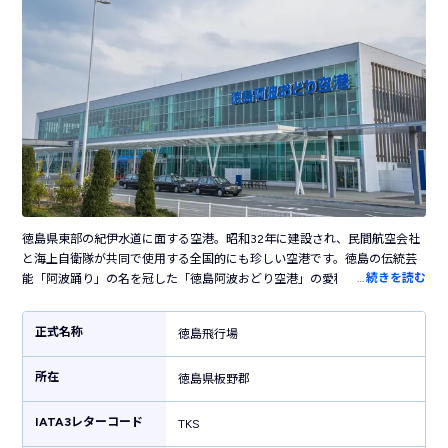
徳島県東部の紀伊水道に面する空港。昭和32年に建設され、民間航空会社
と海上自衛隊が共同で使用する全国的にも珍しい空港です。徳島の伝統芸
…
続きを読む
能「阿波踊り」の名を冠した「徳島阿波おどり空港」の愛称で親しまれ、
ターミナル外には阿波踊りに銅像が立ち並び、徳島の旅の始まりを迎え入
れてくれます。おもにJAL・ANAが就航し、東京・札幌・福岡など国内の主
正式名称
徳島飛行場
要都市と徳島を結ぶ玄関口として活躍しています。空港内には多数の飲食
店・お土産ショップが入っており、なると金時・徳島ラーメン・金長まん
所在
じゅうなど徳島名物が揃います。空港ターミナルの近くに交流施設があ
徳島県板野郡
り、レンタサイクルや会議室があります。レンタカーやリムジンバスもあ
り、徳島観光の起点に最適です。
IATA3レターコード
TKS