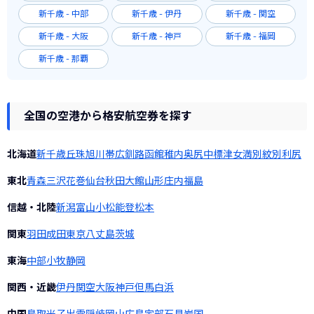
新千歳 - 中部
新千歳 - 伊丹
新千歳 - 関空
新千歳 - 大阪
新千歳 - 神戸
新千歳 - 福岡
新千歳 - 那覇
全国の空港から格安航空券を探す
北海道
新千歳
丘珠
旭川
帯広
釧路
函館
稚内
奥尻
中標津
女満別
紋別
利尻
東北
青森
三沢
花巻
仙台
秋田
大館
山形
庄内
福島
信越・北陸
新潟
富山
小松
能登
松本
関東
羽田
成田
東京
八丈島
茨城
東海
中部
小牧
静岡
関西・近畿
伊丹
関空
大阪
神戸
但馬
白浜