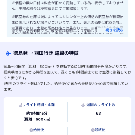
※価格の無い日付は料金が細かく変動している為、表示しておりませ
ん。実際の料金は検索結果にてご確認頂けます。
※航空券の在庫状況によってはカレンダー上の価格の航空券が検索結
果に表示されない場合がございます。また、表示の価格は航空会社公
示運賃であり、実際の販売価格とは異なります。※手数料等を含む最
…
続きを読む
※上記は参考価格です。最安値は時期により変動します。
終的な販売価格はお申込み画面に進みますと表示されますので、ご注
意ください。
徳島発
→
羽田行き 路線の特徴
徳島〜羽田間（距離：500km）を移動するには約1時間15分程度かかります。
搭乗手続きにかかる時間を加えて、遅くとも1時間前までには空港に到着してお
くと安心です。
1週間のフライト数は9でした。始発便07:15から最終便20:40まで運航してい
ます。
フライト時間・距離
1週間のフライト数
63
約1時間15分
（距離：500km）
始発便
最終便