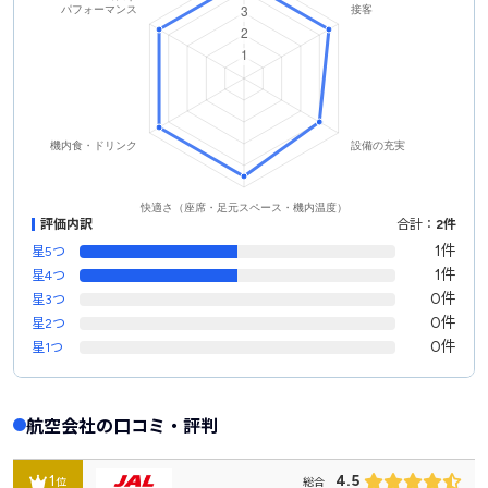
評価内訳
合計：
2件
1件
星5つ
1件
星4つ
0件
星3つ
0件
星2つ
0件
星1つ
航空会社の口コミ・評判
1
4.5
位
総合