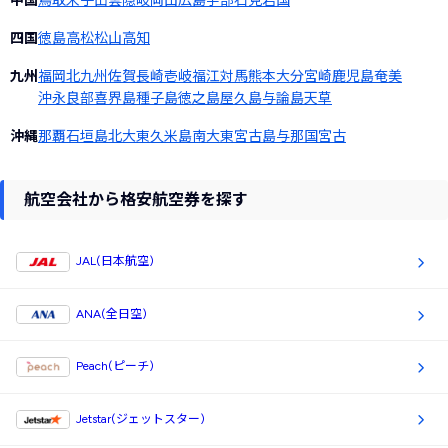
中国
鳥取
米子
出雲
隠岐
岡山
広島
宇部
石見
岩国
四国
徳島
高松
松山
高知
九州
福岡
北九州
佐賀
長崎
壱岐
福江
対馬
熊本
大分
宮崎
鹿児島
奄美
沖永良部
喜界島
種子島
徳之島
屋久島
与論島
天草
沖縄
那覇
石垣島
北大東
久米島
南大東
宮古島
与那国
宮古
航空会社から格安航空券を探す
JAL(日本航空)
ANA(全日空)
Peach(ピーチ)
Jetstar(ジェットスター)