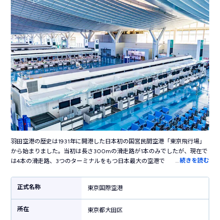
羽田空港の歴史は1931年に開港した日本初の国営民間空港「東京飛行場」
から始まりました。当初は長さ300mの滑走路が1本のみでしたが、現在で
…
続きを読む
は4本の滑走路、3つのターミナルをもつ日本最大の空港です。国内の主要
都市だけでなく海外の50以上の都市に就航し、日本と世界を結ぶ国際空港
として活躍しています。ターミナル内には売店やレストラン・カフェなど
正式名称
東京国際空港
100を超えるお店が立ち並び、飛行機の利用客以外も楽しめます。江戸の
街並みを再現した「江戸小路」や江戸時代の橋を半分のサイズで復元した
所在
「はねだ日本橋」など、日本らしい風情を感じる施設も見どころです。横
東京都大田区
浜駅まで電車で30分、東京駅まで約50分というアクセスの良さも魅力で