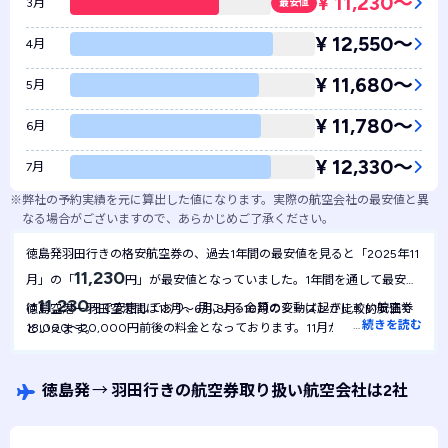
¥ 11,230〜
3月
最安値
¥ 12,550〜
4月
¥ 11,680〜
5月
¥ 11,780〜
6月
¥ 12,330〜
7月
※
弊社の予約実績を元に算出した値になります。実際の航空会社の最安値と異
なる場合がございますので、あらかじめご了承ください。
徳島発羽田行きの格安航空券の、過去1年間の最安値を見ると「2025年11
11,230
月」の「
円」が最安値となっていました。1年間を通して最安値
11,230
は
円で安定しており、月による金額の変動は起きにくい航空券
徳島空港ー羽田空港間は12月～6月,8月~10月のシーズンが比較的安価で
…
続きを読む
18,000～20,000円前後の料金となっております。11月がやや割高で
といえます。
40,000円前後となっております。7月が年間を通して最も高く50,000
円前後になることもあるので、余裕をもって予約する必要性がありそうで
す。
徳島発
→
羽田行きの航空券取り扱い航空会社は2社