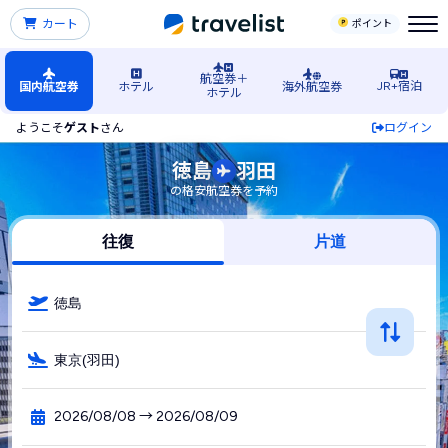
カート
ポイント
航空券＋
JR+宿泊
国内航空券
ホテル
海外航空券
ホテル
ようこそ
ゲスト
さん
ログイン
徳島空港発→羽田空港行きの格安航空券・飛行機・LCC予約
徳島
羽田
の格安航空券を予約
往復
片道
徳島
東京(羽田)
2026/08/08 → 2026/08/09