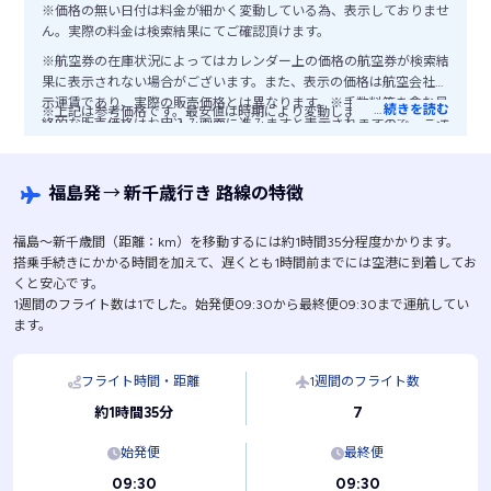
※価格の無い日付は料金が細かく変動している為、表示しておりませ
ん。実際の料金は検索結果にてご確認頂けます。
※航空券の在庫状況によってはカレンダー上の価格の航空券が検索結
果に表示されない場合がございます。また、表示の価格は航空会社公
示運賃であり、実際の販売価格とは異なります。※手数料等を含む最
…
続きを読む
※上記は参考価格です。最安値は時期により変動します。
終的な販売価格はお申込み画面に進みますと表示されますので、ご注
意ください。
福島発
→
新千歳行き 路線の特徴
福島〜新千歳間（距離：km）を移動するには約1時間35分程度かかります。
搭乗手続きにかかる時間を加えて、遅くとも1時間前までには空港に到着してお
くと安心です。
1週間のフライト数は1でした。始発便09:30から最終便09:30まで運航してい
ます。
フライト時間・距離
1週間のフライト数
7
約1時間35分
始発便
最終便
09:30
09:30