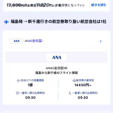
11,570
17,600
…
続きを読む
「2026年02月」の「
円」が最安値となっていました。1年間を
円の金額差が発生しています。
11,570
通して最安値は
円で安定しており、月による金額の変動は起き
にくい航空券といえます。
福島発
→
新千歳行きの航空券取り扱い航空会社は1社
ANA(全日空)
ANA(全日空)の
福島から新千歳のフライト情報
1日あたりの発着便数
航空券の最安値
1便
14450円~
一番早い便の出発時刻
一番遅い便の出発時刻
09:30
09:30