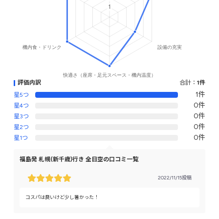
評価内訳
合計：
1件
1件
星5つ
0件
星4つ
0件
星3つ
0件
星2つ
0件
星1つ
福島発 札幌(新千歳)行き 全日空の口コミ一覧
2022/11/15投稿
コスパは良いけど少し暑かった！