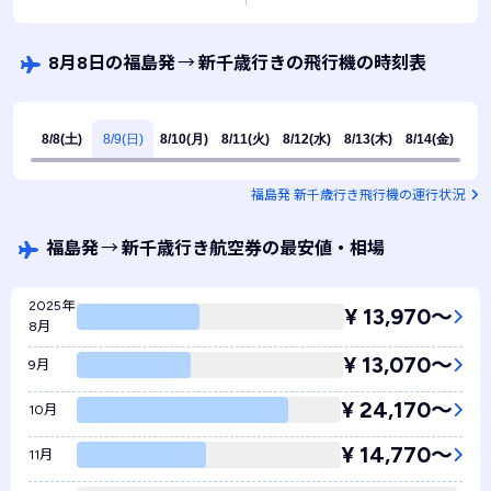
8月8日の福島発
→
新千歳行きの飛行機の時刻表
8/8(土)
8/9(日)
8/10(月)
8/11(火)
8/12(水)
8/13(木)
8/14(金)
福島発 新千歳行き飛行機の運行状況
福島発
→
新千歳行き航空券の最安値・相場
2025年
¥ 13,970〜
8月
¥ 13,070〜
9月
¥ 24,170〜
10月
¥ 14,770〜
11月