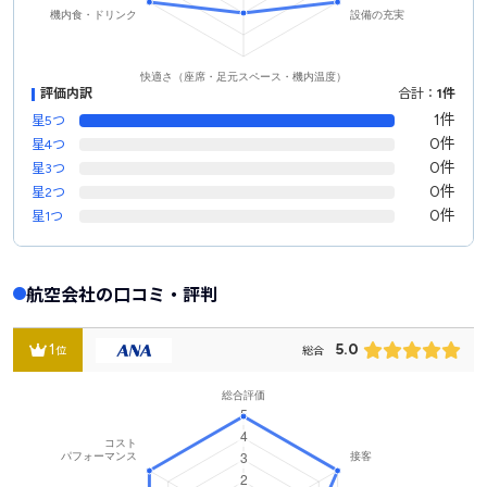
評価内訳
合計：
1件
1件
星5つ
0件
星4つ
0件
星3つ
0件
星2つ
0件
星1つ
航空会社の口コミ・評判
1
5.0
位
総合