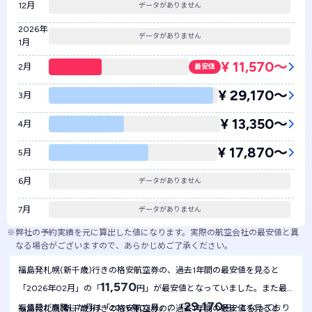
12月
データがありません
2026年
データがありません
1月
¥ 11,570〜
2月
最安値
¥ 29,170〜
3月
¥ 13,350〜
4月
¥ 17,870〜
5月
6月
データがありません
7月
データがありません
※
弊社の予約実績を元に算出した値になります。実際の航空会社の最安値と異
なる場合がございますので、あらかじめご了承ください。
福島発札幌(新千歳)行きの格安航空券の、過去1年間の最安値を見ると
11,570
「2026年02月」の「
円」が最安値となっていました。また最
29,170
も値段が高騰した月は「2026年03月」の「
円」となっており
福島発札幌(新千歳)行きの格安航空券の、過去1年間の最安値を見ると