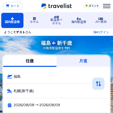
カート
ポイント
航空券＋
JR+宿泊
国内航空券
ホテル
海外航空券
ホテル
ようこそ
ゲスト
さん
ログイン
福島空港発→札幌（新千歳）空港行きの格安航空券・飛行機・
福島
新千歳
の格安航空券を予約
往復
片道
福島
札幌(新千歳)
2026/08/08 → 2026/08/09