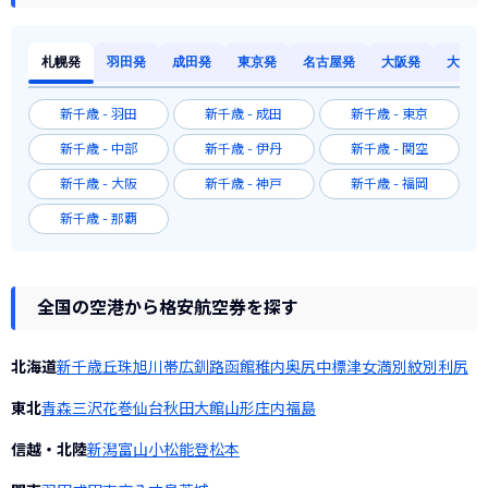
札幌発
羽田発
成田発
東京発
名古屋発
大阪発
大阪発
新千歳 - 羽田
新千歳 - 成田
新千歳 - 東京
新千歳 - 中部
新千歳 - 伊丹
新千歳 - 関空
新千歳 - 大阪
新千歳 - 神戸
新千歳 - 福岡
新千歳 - 那覇
全国の空港から格安航空券を探す
北海道
新千歳
丘珠
旭川
帯広
釧路
函館
稚内
奥尻
中標津
女満別
紋別
利尻
東北
青森
三沢
花巻
仙台
秋田
大館
山形
庄内
福島
信越・北陸
新潟
富山
小松
能登
松本