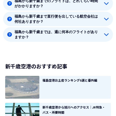
福島から新千歳までのフライトは、どれくらい時間
福島から新千歳までの最安値はANA(全日空)の14450円
がかかりますか？
です。
福島から新千歳まで直行便を出している航空会社は
福島から新千歳まで平均フライト時間は約1時間35分で
何社ありますか？
す。
福島から新千歳までは、週に何本のフライトがあり
福島から新千歳まで直行便を出している航空会社は1社
ますか？
あります。
8月時点では、福島から新千歳までは毎週7本のフライ
トがあります。
新千歳空港のおすすめ記事
福島空港お土産ランキング5選と番外編
新千歳空港から旭川へのアクセス｜JR特急・
バス・所要時間