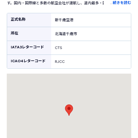
…
続きを読む
す。国内・国際線と多数の航空会社が運航し、道内最多・国内有数の利用
客数を誇る北海道の空の玄関口です。空港周辺の高速道路や鉄道網が発達
し文化経済の中心地である札幌市やニセコ・小樽など人気観光地へのアク
正式名称
新千歳空港
セスも便利なため、北海道観光の重要な拠点空港となっています。また、
空港の施設としては珍しい映画館や温泉、キャラクターミュージアムなど
所在
のアミューズメント施設も併設しているのも特徴のひとつ。そのため飛行
北海道千歳市
機利用客に限らず観光やグルメを楽しむ多くの人びとで日々賑わっていま
す。
IATA3レターコード
CTS
ICAO4レターコード
RJCC