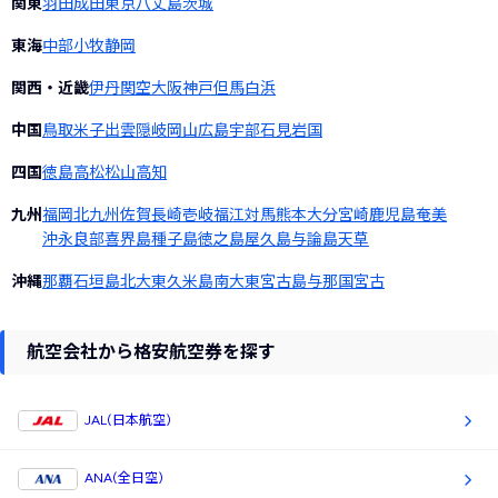
関東
羽田
成田
東京
八丈島
茨城
東海
中部
小牧
静岡
関西・近畿
伊丹
関空
大阪
神戸
但馬
白浜
中国
鳥取
米子
出雲
隠岐
岡山
広島
宇部
石見
岩国
四国
徳島
高松
松山
高知
九州
福岡
北九州
佐賀
長崎
壱岐
福江
対馬
熊本
大分
宮崎
鹿児島
奄美
沖永良部
喜界島
種子島
徳之島
屋久島
与論島
天草
沖縄
那覇
石垣島
北大東
久米島
南大東
宮古島
与那国
宮古
航空会社から格安航空券を探す
JAL(日本航空)
ANA(全日空)