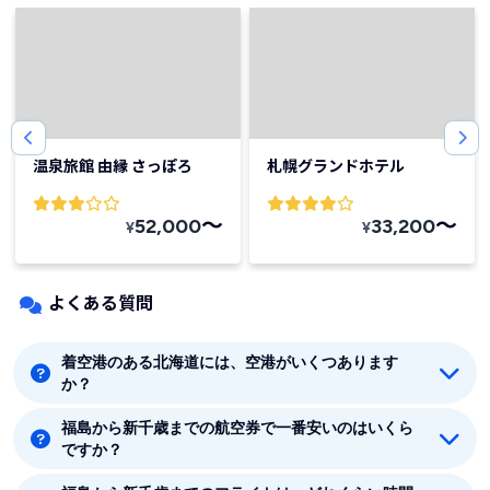
温泉旅館 由縁 さっぽろ
札幌グランドホテル
〜
〜
52,000
33,200
¥
¥
よくある質問
着空港のある北海道には、空港がいくつあります
か？
福島から新千歳までの航空券で一番安いのはいくら
着空港のある北海道には12つの空港があります。新千
ですか？
歳、丘珠、旭川、帯広、釧路、函館、稚内、奥尻、中標
津、女満別、紋別、利尻です。