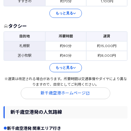
すすきの
約70分
1,100円
もっと見る
タクシー
目的地
所要時間
運賃
札幌駅
約90分
約15,000円
苫小牧駅
約40分
約8,000円
もっと見る
※運賃は改定される場合があります。所要時間は交通事情やダイヤにより異な
りますので、目安としてご利用ください。
新千歳空港ホームページ
新千歳空港発の人気路線
新千歳空港発 関東エリア行き