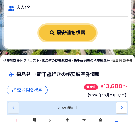
大人1名
最安値を検索
格安航空券トラベリスト
>
北海道の格安航空券
>
新千歳発着の格安航空券
>
福島発 新千歳
福島発
→
新千歳行きの格安航空券情報
13,680
〜
¥
最安値
逆区間を検索
【2026年10月01日など】
2026年
8月
日
月
火
水
木
金
土
1