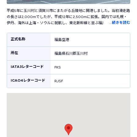
平成5年に玉川村と須賀川市にまたがる丘陵地に開港しました。当初滑走路
の長さは2,000mでしたが、平成12年に2,500mに拡張。国内では札幌・
…
続きを読む
伊丹、海外は上海・ソウルに就航し、東北新幹線と並ぶ福島の玄関口とし
て活躍しています。自然が豊かで降雪量の多い土地柄、冬は除雪作業、春
は草刈りが行われます。人気特撮番組「ウルトラマン」の生みの親・円谷
正式名称
福島空港
英二氏が須賀川市であることから空港内にはウルトラマンに関する展示や
オブジェクトが点在しています。空港内には福島の名産や工芸品を扱うお
所在
店やレストランが併設。空港からは福島の主要駅のひとつ・郡山駅へのリ
福島県石川郡玉川村
ムジンバスが運行しています。低額で利用できる乗合タクシーも便利で
す。
IATA3レターコード
FKS
ICAO4レターコード
RJSF