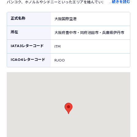
…
続きを読む
バンコク、ホノルルやシドニーといったエリアを結んでいましたが、1994
年に開港された「関西国際空港」に国際線を移管。3,000m滑走路を増設
した現在は国内線のみが運用されています。関西の主要エリアからリムジ
正式名称
大阪国際空港
ンバスで約30分で行くことができ、北海道から沖縄まで約2時間でアクセ
スすることができる利便性もあり、年間を通して多くの人々が空港を利用
所在
しています。また、大阪府の池田市、豊中市と兵庫県の伊丹市をまたいだ
大阪府豊中市・同府池田市・兵庫県伊丹市
場所にある伊丹空港は、空港ターミナルビルおよび滑走路内で県の行き来
ができるのも特徴です。
IATA3レターコード
ITM
ICAO4レターコード
RJOO