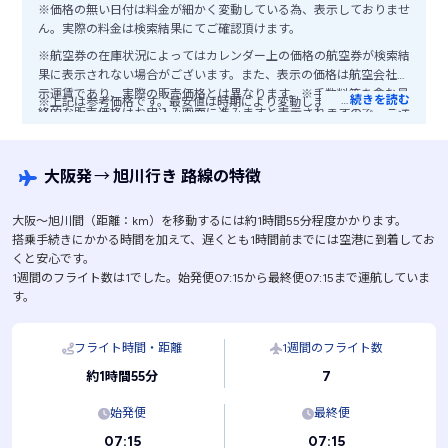
※価格の無い日付は料金が細かく変動している為、表示しておりませ
ん。実際の料金は検索結果にてご確認頂けます。
※航空券の在庫状況によってはカレンダー上の価格の航空券が検索結
果に表示されない場合がございます。また、表示の価格は航空会社公
示運賃であり、実際の販売価格とは異なります。※手数料等を含む最
…
続きを読む
※上記は参考価格です。最安値は時期により変動します。
終的な販売価格はお申込み画面に進みますと表示されますので、ご注
意ください。
大阪発
→
旭川行き 路線の特徴
大阪〜旭川間（距離：km）を移動するには約1時間55分程度かかります。
搭乗手続きにかかる時間を加えて、遅くとも1時間前までには空港に到着してお
くと安心です。
1週間のフライト数は1でした。始発便07:15から最終便07:15まで運航していま
す。
フライト時間・距離
1週間のフライト数
7
約1時間55分
始発便
最終便
07:15
07:15