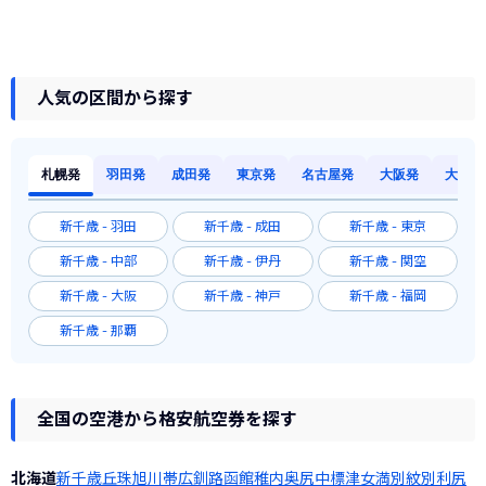
人気の区間から探す
札幌発
羽田発
成田発
東京発
名古屋発
大阪発
大阪発
新千歳 - 羽田
新千歳 - 成田
新千歳 - 東京
新千歳 - 中部
新千歳 - 伊丹
新千歳 - 関空
新千歳 - 大阪
新千歳 - 神戸
新千歳 - 福岡
新千歳 - 那覇
全国の空港から格安航空券を探す
北海道
新千歳
丘珠
旭川
帯広
釧路
函館
稚内
奥尻
中標津
女満別
紋別
利尻