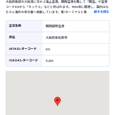
大阪府南部の大阪湾に浮かぶ海上空港。関西空港を略して「関空」や空港
コードKIXから「キックス」などと呼ばれます。1994年に開港し、国内はも
…
続きを読む
ちろん海外の多方面へ就航しています。第1ターミナルと第2ターミナルで
構成されており、波打つ屋根が美しい第1ターミナルビルはパリの「ポンピ
ドゥー・センター」やロンドンのランドマーク「ザ・シャード」を手がけ
正式名称
関西国際空港
た建築家レンゾ・ピアノの設計。大阪の中心から電車で1本でアクセスも良
く、西日本を代表する空港として活躍しています。空港内にはたこ焼きや
所在
お好み焼きなど大阪グルメのお店がたくさん立ち並び、ブランド店やお土
大阪府泉佐野市
産ショップもあるので飛行機利用客ではなくても1日中楽しめる空港です。
IATA3レターコード
KIX
ICAO4レターコード
RJBB