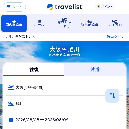
カート
ポイント
航空券＋
JR+宿泊
国内航空券
ホテル
海外航空券
ホテル
ようこそ
ゲスト
さん
ログイン
大阪発→旭川空港行きの格安航空券・飛行機・LCC予約
大阪
旭川
の格安航空券を予約
往復
片道
大阪(伊丹/関西)
旭川
2026/08/08 → 2026/08/09