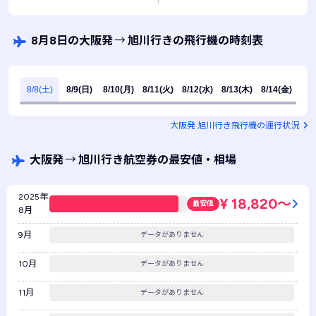
8月8日の大阪発
→
旭川行きの飛行機の時刻表
8/8(土)
8/9(日)
8/10(月)
8/11(火)
8/12(水)
8/13(木)
8/14(金)
大阪発 旭川行き飛行機の運行状況
大阪発
→
旭川行き航空券の最安値・相場
2025年
¥ 18,820〜
最安値
8月
9月
データがありません
10月
データがありません
11月
データがありません