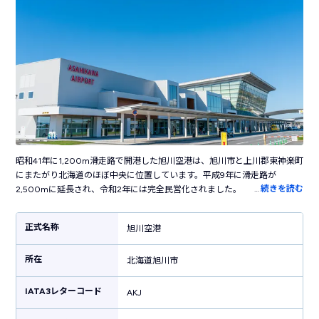
昭和41年に1,200m滑走路で開港した旭川空港は、旭川市と上川郡東神楽町
にまたがり北海道のほぼ中央に位置しています。平成9年に滑走路が
…
続きを読む
2,500mに延長され、令和2年には完全民営化されました。「北海道のまん
中・旭川空港」がキャッチコピーに掲げ「旭山動物園」「富良野」など道
央の人気観光地へのアクセスに便利です。雪の影響を受けやすい滑走路を
正式名称
旭川空港
支える専門の除雪隊「WAX WINGS（ワックスウイングス）」が組織され
ており、年間を通して99％の就航率を誇ります。そのため、雪の多い時期
所在
は新千歳空港よりも旭川空港の利用客が増加し、北海道の冬の玄関口とし
北海道旭川市
ても重要な役割を担っています。
IATA3レターコード
AKJ