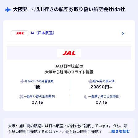
空券といえます。
大阪発
→
旭川行きの航空券取り扱い航空会社は1社
JAL(日本航空)
JAL(日本航空)の
大阪から旭川のフライト情報
1日あたりの発着便数
航空券の最安値
1便
29890円~
一番早い便の出発時刻
一番遅い便の出発時刻
07:15
07:15
大阪～旭川間の航路には
日本航空・
の計1社が就航しています。うち、最
…
続きを読む
も早い時間に運航するのは07:15、最も遅い時間に運航するのは07:15で
す。また、最も安く運航するのは日本航空です。