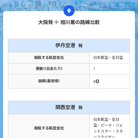
大阪発
旭川着の路線比較
伊丹空港
発
就航する航空会社
日本航空・全日空
便数(1日あたり)
1
0
価額(最安値)
¥
関西空港
発
日本航空・全日
空・ピーチ・ジェ
就航する航空会社
ットスター・スタ
ーフライヤー