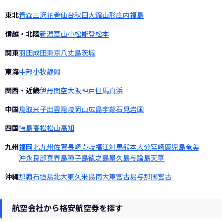
東北
青森
三沢
花巻
仙台
秋田
大館
山形
庄内
福島
信越・北陸
新潟
富山
小松
能登
松本
関東
羽田
成田
東京
八丈島
茨城
東海
中部
小牧
静岡
関西・近畿
伊丹
関空
大阪
神戸
但馬
白浜
中国
鳥取
米子
出雲
隠岐
岡山
広島
宇部
石見
岩国
四国
徳島
高松
松山
高知
九州
福岡
北九州
佐賀
長崎
壱岐
福江
対馬
熊本
大分
宮崎
鹿児島
奄美
沖永良部
喜界島
種子島
徳之島
屋久島
与論島
天草
沖縄
那覇
石垣島
北大東
久米島
南大東
宮古島
与那国
宮古
航空会社から格安航空券を探す