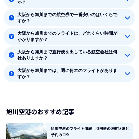
か？
大阪から旭川までの航空券で一番安いのはいくらで
着空港のある北海道には12つの空港があります。新千
すか？
歳、丘珠、旭川、帯広、釧路、函館、稚内、奥尻、中標
津、女満別、紋別、利尻です。
大阪から旭川までのフライトは、どれくらい時間が
大阪から旭川までの最安値はJAL(日本航空)の29890円
かかりますか？
です。
大阪から旭川まで直行便を出している航空会社は何
大阪から旭川まで平均フライト時間は約1時間55分で
社ありますか？
す。
大阪から旭川までは、週に何本のフライトがありま
大阪から旭川まで直行便を出している航空会社は1社あ
すか？
ります。
8月時点では、大阪から旭川までは毎週7本のフライト
があります。
旭川空港のおすすめ記事
旭川空港のフライト情報｜羽田便の運航状況と
予約のコツ