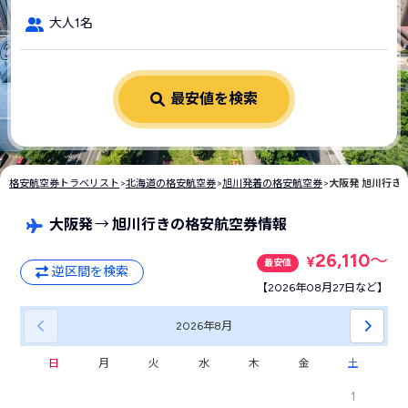
大人1名
最安値を検索
格安航空券トラベリスト
>
北海道の格安航空券
>
旭川発着の格安航空券
>
大阪発 旭川行き
大阪発
→
旭川行きの格安航空券情報
26,110
〜
¥
最安値
逆区間を検索
【2026年08月27日など】
2026年
8月
日
月
火
水
木
金
土
1