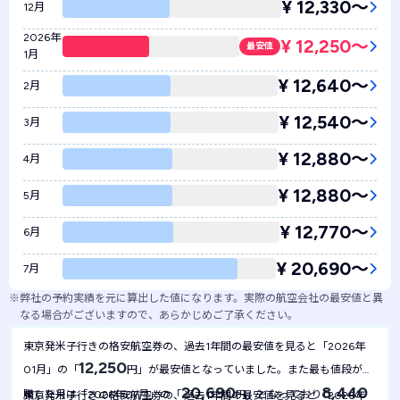
¥ 12,330〜
12月
2026年
¥ 12,250〜
最安値
1月
¥ 12,640〜
2月
¥ 12,540〜
3月
¥ 12,880〜
4月
¥ 12,880〜
5月
¥ 12,770〜
6月
¥ 20,690〜
7月
※
弊社の予約実績を元に算出した値になります。実際の航空会社の最安値と異
なる場合がございますので、あらかじめご了承ください。
東京発米子行きの格安航空券の、過去1年間の最安値を見ると「2026年
12,250
01月」の「
円」が最安値となっていました。また最も値段が高
20,690
8,440
騰した月は「2026年07月」の「
円」となっており
東京発米子行きの格安航空券の、過去1年間の最安値を見ると「2026年