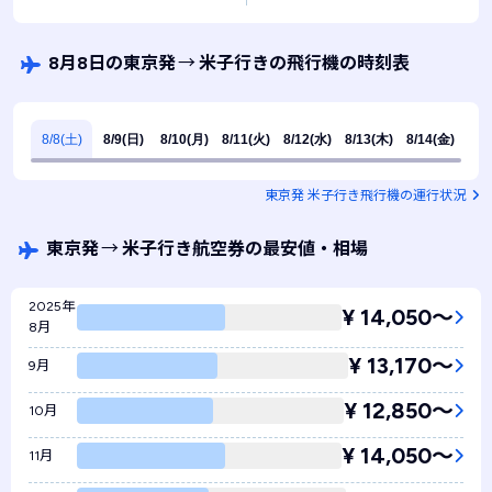
8月8日の東京発
→
米子行きの飛行機の時刻表
8/8(土)
8/9(日)
8/10(月)
8/11(火)
8/12(水)
8/13(木)
8/14(金)
東京発 米子行き飛行機の運行状況
東京発
→
米子行き航空券の最安値・相場
2025年
¥ 14,050〜
8月
¥ 13,170〜
9月
¥ 12,850〜
10月
¥ 14,050〜
11月