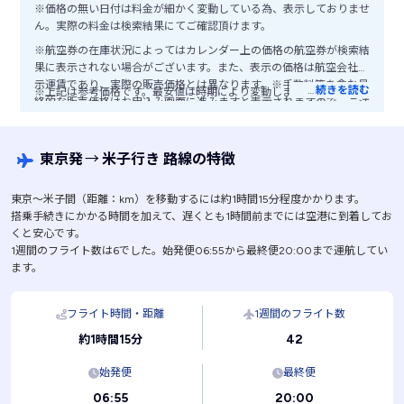
※価格の無い日付は料金が細かく変動している為、表示しておりませ
ん。実際の料金は検索結果にてご確認頂けます。
※航空券の在庫状況によってはカレンダー上の価格の航空券が検索結
果に表示されない場合がございます。また、表示の価格は航空会社公
示運賃であり、実際の販売価格とは異なります。※手数料等を含む最
…
続きを読む
※上記は参考価格です。最安値は時期により変動します。
終的な販売価格はお申込み画面に進みますと表示されますので、ご注
意ください。
東京発
→
米子行き 路線の特徴
東京〜米子間（距離：km）を移動するには約1時間15分程度かかります。
搭乗手続きにかかる時間を加えて、遅くとも1時間前までには空港に到着してお
くと安心です。
1週間のフライト数は6でした。始発便06:55から最終便20:00まで運航してい
ます。
フライト時間・距離
1週間のフライト数
42
約1時間15分
始発便
最終便
06:55
20:00