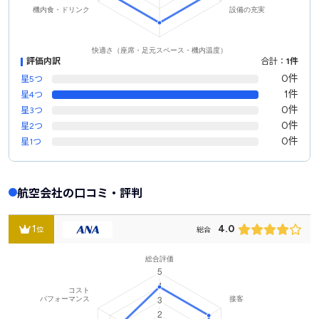
評価内訳
合計：
1件
0件
星5つ
1件
星4つ
0件
星3つ
0件
星2つ
0件
星1つ
航空会社の口コミ・評判
1
4.0
位
総合