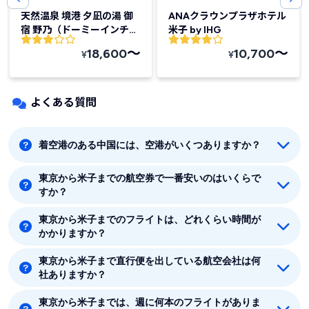
天然温泉 境港 夕凪の湯 御
ANAクラウンプラザホテル
宿 野乃（ドーミーインチェ
米子 by IHG
ーン）
〜
〜
18,600
10,700
¥
¥
よくある質問
着空港のある中国には、空港がいくつありますか？
東京から米子までの航空券で一番安いのはいくらで
着空港のある中国には9つの空港があります。鳥取、米
すか？
子、出雲、隠岐、岡山、広島、宇部、石見、岩国です。
東京から米子までのフライトは、どれくらい時間が
東京から米子までの最安値はANA(全日空)の12770円で
かかりますか？
す。
東京から米子まで直行便を出している航空会社は何
東京から米子まで平均フライト時間は約1時間15分で
社ありますか？
す。
東京から米子までは、週に何本のフライトがありま
東京から米子まで直行便を出している航空会社は1社あ