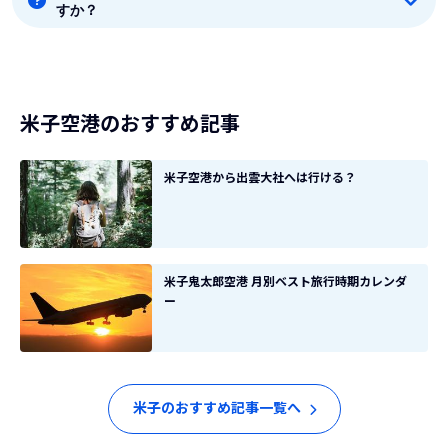
すか？
ります。
8月時点では、東京から米子までは毎週42本のフライト
があります。
米子空港のおすすめ記事
米子空港から出雲大社へは行ける？
米子鬼太郎空港 月別ベスト旅行時期カレンダ
ー
米子のおすすめ記事一覧へ