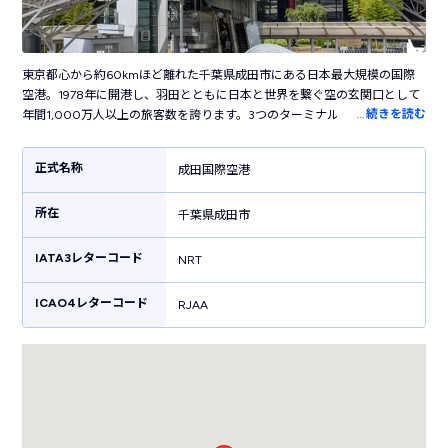
東京都心から約60kmほど離れた千葉県成田市にある日本最大規模の国際
空港。1978年に開港し、羽田とともに日本と世界を繋ぐ空の玄関口として
…
続きを読む
年間1,000万人以上の旅客数を誇ります。3つのターミナルを持ち、第3タ
ーミナルはLCC専用ターミナルとして活躍しています。空港内には葛飾北
斎の日本画や現代アート、ステンドグラスなどさまざまなアート作品が展
正式名称
成田国際空港
示された、国際空港らしい洗練された雰囲気。お土産売り場では東京・千
葉だけでなく全国各地のお土産・グルメが揃います。空港敷地内にはカプ
所在
セルホテルやシャワールームも併設しており高い快適性が魅力。都心を結
千葉県成田市
ぶ電車がターミナルに直結しているので都内へのアクセス・関東の観光に
便利です。
IATA3レターコード
NRT
ICAO4レターコード
RJAA