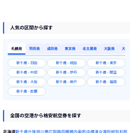
人気の区間から探す
札幌発
羽田発
成田発
東京発
名古屋発
大阪発
大阪発
新千歳 - 羽田
新千歳 - 成田
新千歳 - 東京
新千歳 - 中部
新千歳 - 伊丹
新千歳 - 関空
新千歳 - 大阪
新千歳 - 神戸
新千歳 - 福岡
新千歳 - 那覇
全国の空港から格安航空券を探す
北海道
新千歳
丘珠
旭川
帯広
釧路
函館
稚内
奥尻
中標津
女満別
紋別
利尻