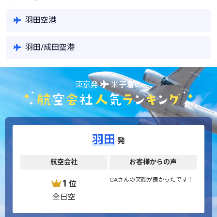
羽田空港
羽田/成田空港
東京発
米子着の
羽田
発
航空会社
お客様からの声
CAさんの笑顔が良かったです！
1
位
全日空