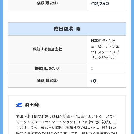
12,250
価額(最安値)
¥
成田空港
発
日本航空・全日
空・ピーチ・ジェ
就航する航空会社
ットスター・スプ
リングジャパン
便数(1日あたり)
0
0
価額(最安値)
¥
羽田発
羽田〜米子間の航路には日本航空・全日空・エアドゥ・スカイ
マーク・スターフライヤー・ソラシド エアの計6社が就航して
います。うち、最も早い時間に運航するのは06:50、最も遅い
時間に運航するのは20:00です。 また、最も安く運航するのは