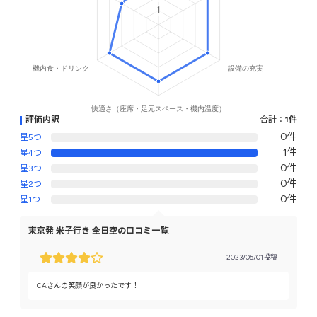
評価内訳
合計：
1件
0件
星5つ
1件
星4つ
0件
星3つ
0件
星2つ
0件
星1つ
東京発 米子行き 全日空の口コミ一覧
2023/05/01投稿
CAさんの笑顔が良かったです！