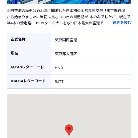
羽田空港の歴史は1931年に開港した日本初の国営民間空港「東京飛行場」
から始まりました。当初は長さ300mの滑走路が1本のみでしたが、現在で
…
続きを読む
は4本の滑走路、3つのターミナルをもつ日本最大の空港です。国内の主要
都市だけでなく海外の50以上の都市に就航し、日本と世界を結ぶ国際空港
として活躍しています。ターミナル内には売店やレストラン・カフェなど
正式名称
東京国際空港
100を超えるお店が立ち並び、飛行機の利用客以外も楽しめます。江戸の
街並みを再現した「江戸小路」や江戸時代の橋を半分のサイズで復元した
所在
「はねだ日本橋」など、日本らしい風情を感じる施設も見どころです。横
東京都大田区
浜駅まで電車で30分、東京駅まで約50分というアクセスの良さも魅力で
す。
IATA3レターコード
HND
ICAO4レターコード
RJTT