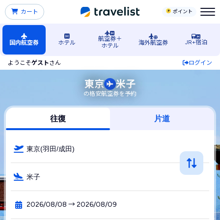
カート
ポイント
航空券＋
JR+宿泊
国内航空券
ホテル
海外航空券
ホテル
ようこそ
ゲスト
さん
ログイン
東京発→米子空港行きの格安航空券・飛行機・LCC予約
東京
米子
の格安航空券を予約
往復
片道
東京(羽田/成田)
米子
2026/08/08 → 2026/08/09