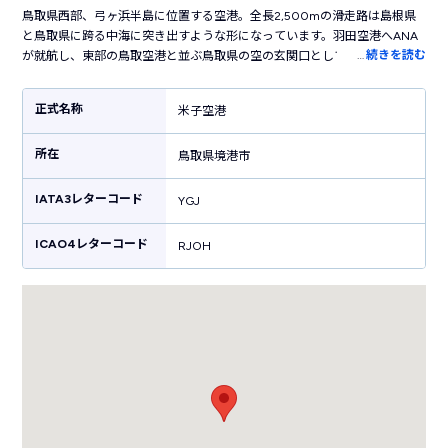
鳥取県西部、弓ヶ浜半島に位置する空港。全長2,500mの滑走路は島根県
と鳥取県に跨る中海に突き出すような形になっています。羽田空港へANA
…
続きを読む
が就航し、東部の鳥取空港と並ぶ鳥取県の空の玄関口として活躍。空港の
ある境港市が「ゲゲゲの鬼太郎」の作者・水木しげる氏の出身地であるこ
とから「米子鬼太郎空港」の愛称で親しまれています。空港内には妖怪た
正式名称
米子空港
ちの銅像やモニュメントが設置されており、プリントシール機で記念撮影
もできます。鳥取・山陰のお土産を扱う売店、カフェやお食事処も併設。
所在
すぐ近くにJR米子空港駅があり、米子観光に便利。周辺には「水木しげる
鳥取県境港市
ロード」「水木しげる記念館」などのゲゲゲの鬼太郎に関するスポットも
あれば江島大橋や皆生温泉などの観光地も多く、米子観光の起点に便利な
IATA3レターコード
YGJ
空港です。
ICAO4レターコード
RJOH