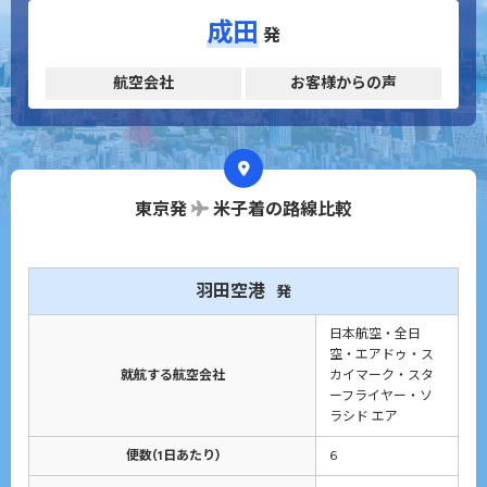
成田
発
航空会社
お客様からの声
東京発
米子着の路線比較
羽田空港
発
日本航空・全日
空・エアドゥ・ス
就航する航空会社
カイマーク・スタ
ーフライヤー・ソ
ラシド エア
便数(1日あたり)
6