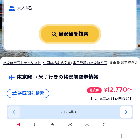
大人1名
最安値を検索
格安航空券トラベリスト
>
中国の格安航空券
>
米子発着の格安航空券
>
東京発 米子行きの
東京発
→
米子行きの格安航空券情報
12,770
〜
¥
最安値
逆区間を検索
【2026年09月12日など】
2026年
8月
日
月
火
水
木
金
土
1