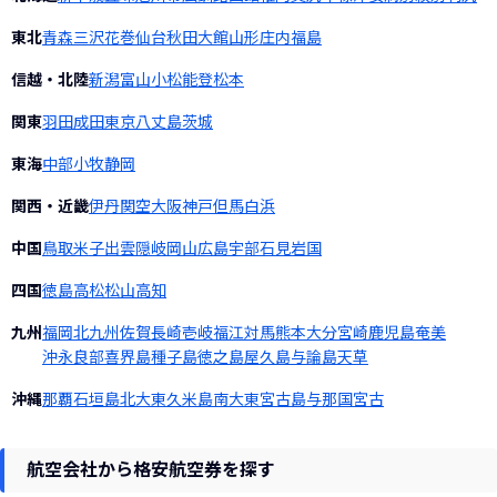
東北
青森
三沢
花巻
仙台
秋田
大館
山形
庄内
福島
信越・北陸
新潟
富山
小松
能登
松本
関東
羽田
成田
東京
八丈島
茨城
東海
中部
小牧
静岡
関西・近畿
伊丹
関空
大阪
神戸
但馬
白浜
中国
鳥取
米子
出雲
隠岐
岡山
広島
宇部
石見
岩国
四国
徳島
高松
松山
高知
九州
福岡
北九州
佐賀
長崎
壱岐
福江
対馬
熊本
大分
宮崎
鹿児島
奄美
沖永良部
喜界島
種子島
徳之島
屋久島
与論島
天草
沖縄
那覇
石垣島
北大東
久米島
南大東
宮古島
与那国
宮古
航空会社から格安航空券を探す