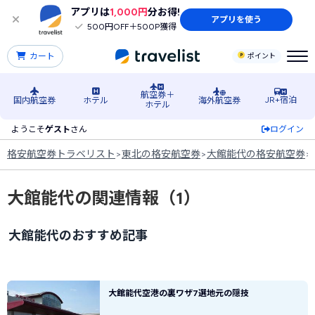
アプリは
1,000円
分お得!
アプリを使う
500円OFF＋500P獲得
カート
ポイント
航空券＋
JR+宿泊
国内航空券
ホテル
海外航空券
ホテル
ようこそ
ゲスト
さん
ログイン
格安航空券トラベリスト
>
東北の格安航空券
>
大館能代の格安航空券
>
大館能代の関連情報（1）
大館能代のおすすめ記事
大館能代空港の裏ワザ7選地元の隠技