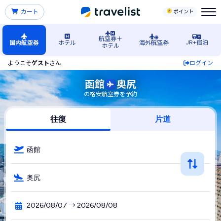
カート
ポイント
航空券＋
JR+宿泊
国内航空券
ホテル
海外航空券
ホテル
ようこそ
ゲスト
さん
ログイン
函館空港発→奥尻空港行きの格安航空券・飛行機・LCC予約
函館
奥尻
の格安航空券を予約
往復
片道
函館
奥尻
2026/08/07 → 2026/08/08