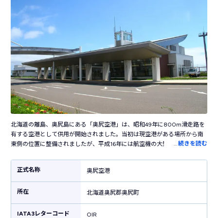
北海道の離島、奥尻島にある「奥尻空港」は、昭和49年に800m滑走路を
有する空港として供用が開始されました。当初は現空港がある場所から南
…
続きを読む
東側の位置に整備されましたが、平成16年には航空機の大型化に対応する
ため滑走路を1,500mへ延長。現在の場所に新ターミナルビルを建設したの
ち、新空港として再び供用がはじまりました。奥尻空港は観光客はもちろ
正式名称
奥尻空港
ん、島民の生活を支えるアクセス手段として島の重要な役割を担ってお
り、現在はHAC（JALグループ）によって道内を結ぶ2路線（函館・丘珠）
所在
の定期便が就航しています。また、小さな空港ですが送迎デッキの見晴ら
北海道奥尻郡奥尻町
しは良く、美しく広がる日本海を眺めることができる眺望スポットになっ
ています。
IATA3レターコード
OIR