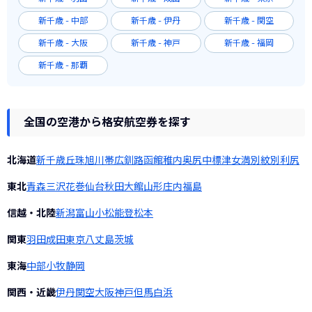
新千歳 - 中部
新千歳 - 伊丹
新千歳 - 関空
新千歳 - 大阪
新千歳 - 神戸
新千歳 - 福岡
新千歳 - 那覇
全国の空港から格安航空券を探す
北海道
新千歳
丘珠
旭川
帯広
釧路
函館
稚内
奥尻
中標津
女満別
紋別
利尻
東北
青森
三沢
花巻
仙台
秋田
大館
山形
庄内
福島
信越・北陸
新潟
富山
小松
能登
松本
関東
羽田
成田
東京
八丈島
茨城
東海
中部
小牧
静岡
関西・近畿
伊丹
関空
大阪
神戸
但馬
白浜