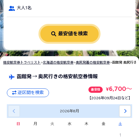
大人1名
最安値を検索
格安航空券トラベリスト
>
北海道の格安航空券
>
奥尻発着の格安航空券
>
函館発 奥尻行き
函館発
→
奥尻行きの格安航空券情報
6,700
〜
¥
最安値
逆区間を検索
【2026年09月24日など】
2026年
8月
日
月
火
水
木
金
土
1