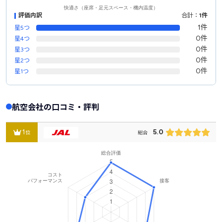
評価内訳
合計：
1件
1件
星5つ
0件
星4つ
0件
星3つ
0件
星2つ
0件
星1つ
航空会社の口コミ・評判
1
5.0
位
総合