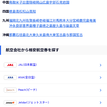
中国
鳥取
米子
出雲
隠岐
岡山
広島
宇部
石見
岩国
四国
徳島
高松
松山
高知
九州
福岡
北九州
佐賀
長崎
壱岐
福江
対馬
熊本
大分
宮崎
鹿児島
奄美
沖永良部
喜界島
種子島
徳之島
屋久島
与論島
天草
沖縄
那覇
石垣島
北大東
久米島
南大東
宮古島
与那国
宮古
航空会社から格安航空券を探す
JAL(日本航空)
ANA(全日空)
Peach(ピーチ)
Jetstar(ジェットスター)