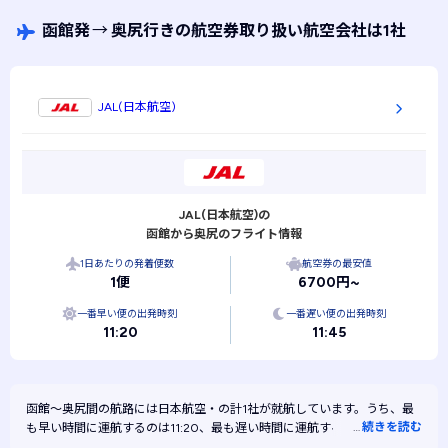
といえます。
函館発
→
奥尻行きの航空券取り扱い航空会社は1社
JAL(日本航空)
JAL(日本航空)の
函館から奥尻のフライト情報
1日あたりの発着便数
航空券の最安値
1便
6700円~
一番早い便の出発時刻
一番遅い便の出発時刻
11:20
11:45
函館～奥尻間の航路には
日本航空・
の計1社が就航しています。うち、最
…
続きを読む
も早い時間に運航するのは11:20、最も遅い時間に運航するのは11:45で
す。また、最も安く運航するのは日本航空です。