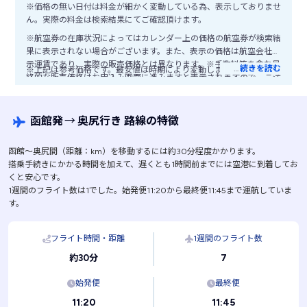
※価格の無い日付は料金が細かく変動している為、表示しておりませ
ん。実際の料金は検索結果にてご確認頂けます。
※航空券の在庫状況によってはカレンダー上の価格の航空券が検索結
果に表示されない場合がございます。また、表示の価格は航空会社公
示運賃であり、実際の販売価格とは異なります。※手数料等を含む最
…
続きを読む
※上記は参考価格です。最安値は時期により変動します。
終的な販売価格はお申込み画面に進みますと表示されますので、ご注
意ください。
函館発
→
奥尻行き 路線の特徴
函館〜奥尻間（距離：km）を移動するには約30分程度かかります。
搭乗手続きにかかる時間を加えて、遅くとも1時間前までには空港に到着してお
くと安心です。
1週間のフライト数は1でした。始発便11:20から最終便11:45まで運航していま
す。
フライト時間・距離
1週間のフライト数
7
約30分
始発便
最終便
11:20
11:45