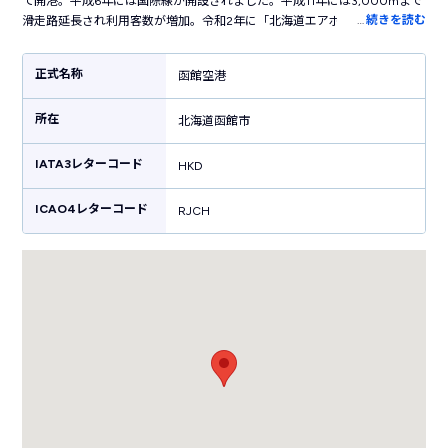
て開港。平成6年には国際線が開設されました。平成11年には3,000mまで
…
続きを読む
滑走路延長され利用客数が増加。令和2年に「北海道エアポート」が民営化
運営することとなった現在は、新千歳空港に次ぎ北海道で2番目の利用客数
を誇ります。就航会社はANA、JAL、エアドゥが就航しており、東京・大
正式名称
函館空港
阪・名古屋・新千歳といった主要都市への定期便が運行しています。ま
た、函館市内中心部から近いため、国内移動の利便性に優れている点も特
所在
徴。そのため、函館観光を目的として訪れる利用客のみならず、県外へ向
北海道函館市
かう道民の多くが利用する空港として重要な役割を担っています。
IATA3レターコード
HKD
ICAO4レターコード
RJCH