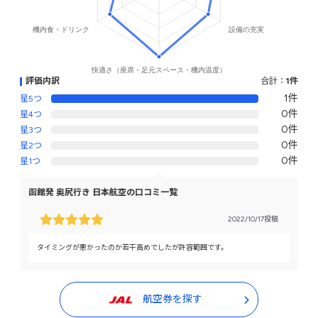
評価内訳
合計：
1件
1件
星5つ
0件
星4つ
0件
星3つ
0件
星2つ
0件
星1つ
函館発 奥尻行き 日本航空の口コミ一覧
2022/10/17投稿
タイミングが悪かったのか若干高めでしたが許容範囲です。
航空券を探す