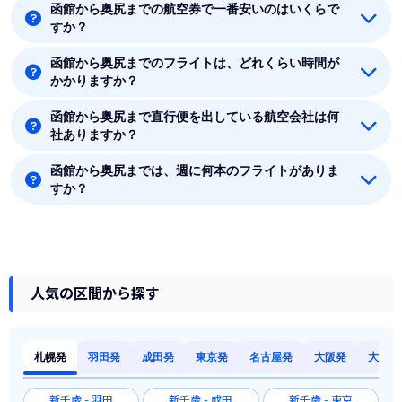
函館から奥尻までの航空券で一番安いのはいくらで
着空港のある北海道には12つの空港があります。新千
すか？
歳、丘珠、旭川、帯広、釧路、函館、稚内、奥尻、中標
津、女満別、紋別、利尻です。
函館から奥尻までのフライトは、どれくらい時間が
函館から奥尻までの最安値はJAL(日本航空)の6700円で
かかりますか？
す。
函館から奥尻まで直行便を出している航空会社は何
函館から奥尻まで平均フライト時間は約30分です。
社ありますか？
函館から奥尻までは、週に何本のフライトがありま
函館から奥尻まで直行便を出している航空会社は1社あ
すか？
ります。
8月時点では、函館から奥尻までは毎週7本のフライト
があります。
人気の区間から探す
札幌発
羽田発
成田発
東京発
名古屋発
大阪発
大阪発
新千歳 - 羽田
新千歳 - 成田
新千歳 - 東京