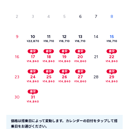
2
3
4
5
6
7
8
9
10
11
12
13
14
15
¥
22,870
¥
16,710
¥
16,710
¥
16,710
¥
16,710
最安
最安
最安
最安
最安
16
17
18
19
20
21
22
¥
14,840
¥
14,840
¥
14,840
¥
14,840
¥
14,840
最安
最安
最安
最安
最安
23
24
25
26
27
28
29
¥
14,840
¥
14,840
¥
14,840
¥
14,840
¥
14,840
最安
30
31
¥
14,840
価格は搭乗日によって変動します。カレンダーの日付をタップして搭
乗日をお選びください。