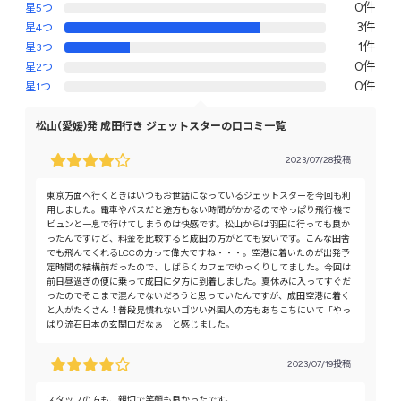
0件
星5つ
3件
星4つ
1件
星3つ
0件
星2つ
0件
星1つ
松山(愛媛)発 成田行き ジェットスターの口コミ一覧
2023/07/28投稿
東京方面へ行くときはいつもお世話になっているジェットスターを今回も利
用しました。電車やバスだと途方もない時間がかかるのでやっぱり飛行機で
ビュンと一息で行けてしまうのは快感です。松山からは羽田に行っても良か
ったんですけど、料金を比較すると成田の方がとても安いです。こんな田舎
でも飛んでくれるLCCの力って偉大ですね・・・。空港に着いたのが出発予
定時間の結構前だったので、しばらくカフェでゆっくりしてました。今回は
前日昼過ぎの便に乗って成田に夕方に到着しました。夏休みに入ってすぐだ
ったのでそこまで混んでないだろうと思っていたんですが、成田空港に着く
と人がたくさん！普段見慣れないゴツい外国人の方もあちこちにいて「やっ
ぱり流石日本の玄関口だなぁ」と感じました。
2023/07/19投稿
スタッフの方も、親切で笑顔も良かったです。