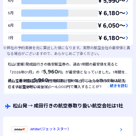
¥ 5,990〜
4月
¥ 6,180〜
5月
¥ 6,050〜
6月
¥ 6,180〜
7月
※
弊社の予約実績を元に算出した値になります。実際の航空会社の最安値と異
なる場合がございますので、あらかじめご了承ください。
松山(愛媛)発成田行きの格安航空券の、過去1年間の最安値を見ると
5,960
「2026年01月」の「
円」が最安値となっていました。1年間を
5,960
通して最安値は
円で安定しており、月による金額の変動は起き
松山空港-成田空港間の飛行機は直行便の場合、ジェットスターのみとな
…
続きを読む
ります。安い時には5,000～6,000円で購入することができるため、新
にくい航空券といえます。
幹線よりも安く行くことが可能です。
松山発
→
成田行きの航空券取り扱い航空会社は1社
Jetstar(ジェットスター)