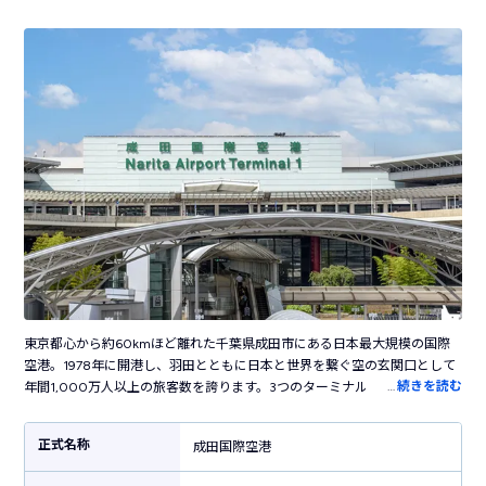
東京都心から約60kmほど離れた千葉県成田市にある日本最大規模の国際
空港。1978年に開港し、羽田とともに日本と世界を繋ぐ空の玄関口として
…
続きを読む
年間1,000万人以上の旅客数を誇ります。3つのターミナルを持ち、第3タ
ーミナルはLCC専用ターミナルとして活躍しています。空港内には葛飾北
斎の日本画や現代アート、ステンドグラスなどさまざまなアート作品が展
正式名称
成田国際空港
示された、国際空港らしい洗練された雰囲気。お土産売り場では東京・千
葉だけでなく全国各地のお土産・グルメが揃います。空港敷地内にはカプ