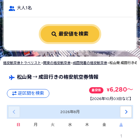
大人1名
最安値を検索
格安航空券トラベリスト
>
関東の格安航空券
>
成田発着の格安航空券
>
松山発 成田行きの
松山発
→
成田行きの格安航空券情報
6,280
〜
¥
最安値
逆区間を検索
【2026年10月03日など】
2026年
8月
日
月
火
水
木
金
土
1