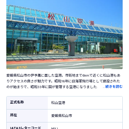
愛媛県松山市の伊予灘に面した空港。市街地まで6kmで近くに松山港もあ
りアクセスの良さが魅力です。昭和16年に旧海軍飛行場として建設された
…
続きを読む
のが始まりで、昭和33年に国が管理する空港になりました。沖縄、九州、
東京、北海道など全国各地に就航し、四国一の敷地面積・乗客数を誇る四
国の玄関口です。空港内には愛媛名物のかんきつや今治タオルなど、愛媛
正式名称
松山空港
ならではのお土産ショップが立ち並びます。愛媛の県魚にもなっている鯛
や新鮮な海の幸を使った料理も必見。空港から松山市の中心松山駅まで空
所在
港リムジンバスや路線バスが運行しており、所要時間は15分ほど。レンタ
愛媛県松山市
カーショップなども多く、愛媛、四国観光におすすめの空港です。
IATA3レターコード
MYJ