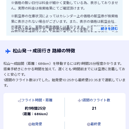
※価格の無い日付は料金が細かく変動している為、表示しておりませ
ん。実際の料金は検索結果にてご確認頂けます。
※航空券の在庫状況によってはカレンダー上の価格の航空券が検索結
果に表示されない場合がございます。また、表示の価格は航空会社公
示運賃であり、実際の販売価格とは異なります。※手数料等を含む最
…
続きを読む
※上記は参考価格です。最安値は時期により変動します。
終的な販売価格はお申込み画面に進みますと表示されますので、ご注
意ください。
松山発
→
成田行き 路線の特徴
松山〜成田間（距離：686km）を移動するには約1時間25分程度かかります。
搭乗手続きにかかる時間を加えて、遅くとも1時間前までには空港に到着してお
くと安心です。
1週間のフライト数は3でした。始発便10:25から最終便20:35まで運航していま
す。
フライト時間・距離
1週間のフライト数
21
約1時間25分
（距離：686km）
始発便
最終便