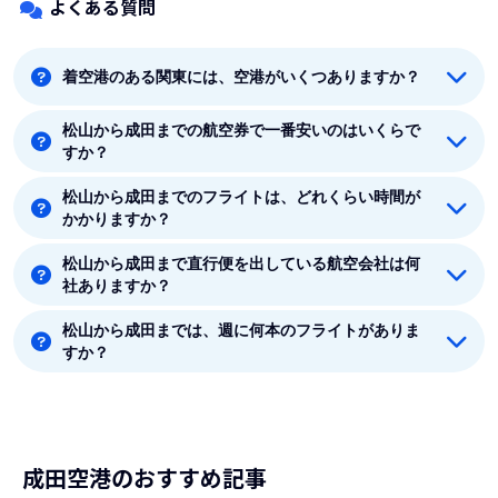
よくある質問
着空港のある関東には、空港がいくつありますか？
松山から成田までの航空券で一番安いのはいくらで
着空港のある関東には5つの空港があります。羽田、成
すか？
田、東京、八丈島、茨城です。
松山から成田までのフライトは、どれくらい時間が
松山から成田までの最安値はジェットスター(Jetstar)の
かかりますか？
5990円です。
松山から成田まで直行便を出している航空会社は何
松山から成田まで平均フライト時間は約1時間25分で
社ありますか？
す。
松山から成田までは、週に何本のフライトがありま
松山から成田まで直行便を出している航空会社は1社あ
すか？
ります。
8月時点では、松山から成田までは毎週21本のフライト
があります。
成田空港のおすすめ記事