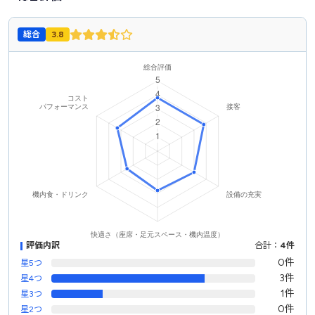
総合
3.8
評価内訳
合計：
4件
0件
星5つ
3件
星4つ
1件
星3つ
0件
星2つ