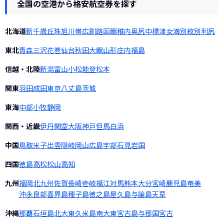
全国の空港から格安航空券を探す
北海道
新千歳
丘珠
旭川
帯広
釧路
函館
稚内
奥尻
中標津
女満別
紋別
利尻
東北
青森
三沢
花巻
仙台
秋田
大館
山形
庄内
福島
信越・北陸
新潟
富山
小松
能登
松本
関東
羽田
成田
東京
八丈島
茨城
東海
中部
小牧
静岡
関西・近畿
伊丹
関空
大阪
神戸
但馬
白浜
中国
鳥取
米子
出雲
隠岐
岡山
広島
宇部
石見
岩国
四国
徳島
高松
松山
高知
九州
福岡
北九州
佐賀
長崎
壱岐
福江
対馬
熊本
大分
宮崎
鹿児島
奄美
沖永良部
喜界島
種子島
徳之島
屋久島
与論島
天草
沖縄
那覇
石垣島
北大東
久米島
南大東
宮古島
与那国
宮古