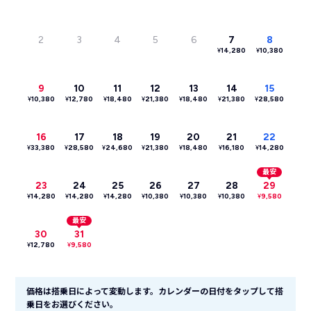
2
3
4
5
6
7
8
¥
14,280
¥
10,380
9
10
11
12
13
14
15
¥
10,380
¥
12,780
¥
18,480
¥
21,380
¥
18,480
¥
21,380
¥
28,580
16
17
18
19
20
21
22
¥
33,380
¥
28,580
¥
24,680
¥
21,380
¥
18,480
¥
16,180
¥
14,280
最安
23
24
25
26
27
28
29
¥
14,280
¥
14,280
¥
14,280
¥
10,380
¥
10,380
¥
10,380
¥
9,580
最安
30
31
¥
12,780
¥
9,580
価格は搭乗日によって変動します。カレンダーの日付をタップして搭
乗日をお選びください。