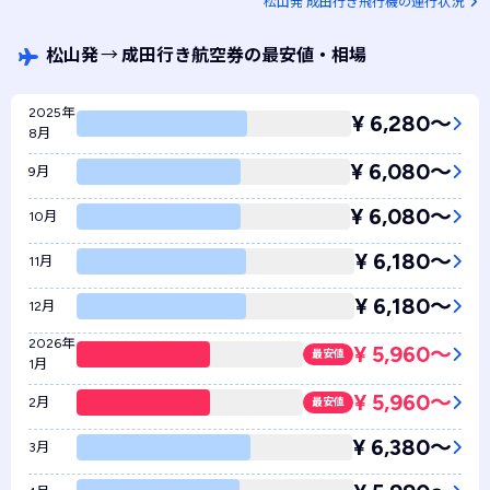
松山発 成田行き飛行機の運行状況
松山発
→
成田行き航空券の最安値・相場
2025年
¥ 6,280〜
8月
¥ 6,080〜
9月
¥ 6,080〜
10月
¥ 6,180〜
11月
¥ 6,180〜
12月
2026年
¥ 5,960〜
最安値
1月
¥ 5,960〜
2月
最安値
¥ 6,380〜
3月