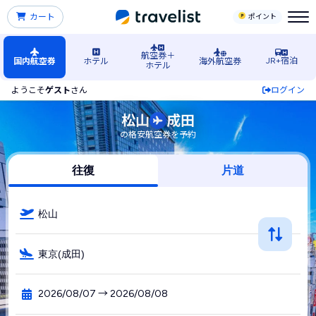
カート
ポイント
航空券＋
JR+宿泊
国内航空券
ホテル
海外航空券
ホテル
ようこそ
ゲスト
さん
ログイン
松山（愛媛）空港発→成田空港行きの格安航空券・飛行機・L
松山
成田
の格安航空券を予約
往復
片道
松山
東京(成田)
2026/08/07 → 2026/08/08