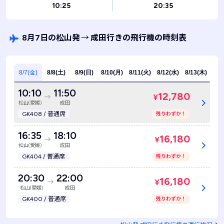
10:25
20:35
8月7日の松山発
→
成田行きの飛行機の時刻表
8/7(金)
8/8(土)
8/9(日)
8/10(月)
8/11(火)
8/12(水)
8/13(木)
10:10
11:50
12,780
¥
松山(愛媛)
成田
GK408 / 普通席
残りわずか！
16:35
18:10
16,180
¥
松山(愛媛)
成田
GK404 / 普通席
残りわずか！
20:30
22:00
16,180
¥
松山(愛媛)
成田
GK400 / 普通席
残りわずか！