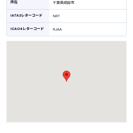
所在
セルホテルやシャワールームも併設しており高い快適性が魅力。都心を結
千葉県成田市
ぶ電車がターミナルに直結しているので都内へのアクセス・関東の観光に
便利です。
IATA3レターコード
NRT
ICAO4レターコード
RJAA