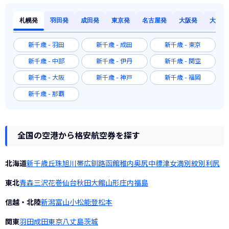
札幌発
羽田発
成田発
東京発
名古屋発
大阪発
大阪発
新千歳 - 羽田
新千歳 - 成田
新千歳 - 東京
新千歳 - 中部
新千歳 - 伊丹
新千歳 - 関空
新千歳 - 大阪
新千歳 - 神戸
新千歳 - 福岡
新千歳 - 那覇
全国の空港から格安航空券を探す
北海道
新千歳
丘珠
旭川
帯広
釧路
函館
稚内
奥尻
中標津
女満別
紋別
利尻
東北
青森
三沢
花巻
仙台
秋田
大館
山形
庄内
福島
信越・北陸
新潟
富山
小松
能登
松本
関東
羽田
成田
東京
八丈島
茨城