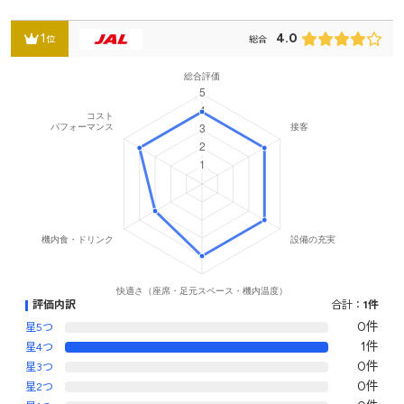
1
4.0
位
総合
評価内訳
合計：
1件
0件
星5つ
1件
星4つ
0件
星3つ
0件
星2つ