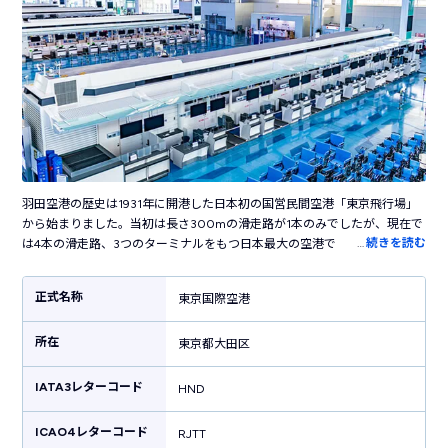
羽田空港の歴史は1931年に開港した日本初の国営民間空港「東京飛行場」
から始まりました。当初は長さ300mの滑走路が1本のみでしたが、現在で
…
続きを読む
は4本の滑走路、3つのターミナルをもつ日本最大の空港です。国内の主要
都市だけでなく海外の50以上の都市に就航し、日本と世界を結ぶ国際空港
として活躍しています。ターミナル内には売店やレストラン・カフェなど
正式名称
東京国際空港
100を超えるお店が立ち並び、飛行機の利用客以外も楽しめます。江戸の
街並みを再現した「江戸小路」や江戸時代の橋を半分のサイズで復元した
所在
「はねだ日本橋」など、日本らしい風情を感じる施設も見どころです。横
東京都大田区
浜駅まで電車で30分、東京駅まで約50分というアクセスの良さも魅力で
す。
IATA3レターコード
HND
ICAO4レターコード
RJTT