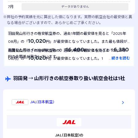
7月
データがありません
※
弊社の予約実績を元に算出した値になります。実際の航空会社の最安値と異
なる場合がございますので、あらかじめご了承ください。
羽田発山形行きの格安航空券の、過去1年間の最安値を見ると「2025年
10,020
08月」の「
円」が最安値となっていました。また最も値段が
16,400
6,380
高騰した月は「2026年01月」の「
円」となっており
羽田発山形行きの格安航空券の、過去1年間の最安値を見ると「2025年
円の金額差が発生しています。
10,020
…
続きを読む
08月」の「
円」が最安値となっていました。1年間を通して最
10,020
安値は
円で安定しており、月による金額の変動は起きにくい航
空券といえます。
羽田発
→
山形行きの航空券取り扱い航空会社は1社
JAL(日本航空)
JAL(日本航空)の