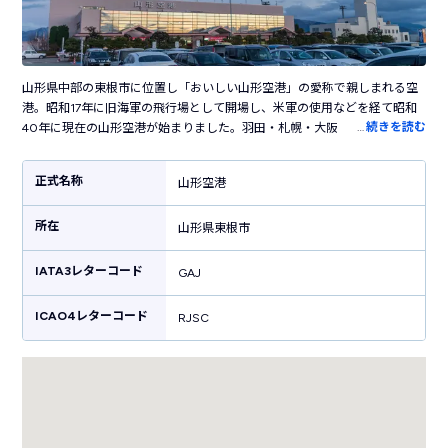
山形県中部の東根市に位置し「おいしい山形空港」の愛称で親しまれる空
港。昭和17年に旧海軍の飛行場として開場し、米軍の使用などを経て昭和
…
続きを読む
40年に現在の山形空港が始まりました。羽田・札幌・大阪・小牧（名古
屋）など主要都市に就航し、山形の空の玄関口としての役割を担っていま
す。山形新幹線の開業により平成3年のピーク時よりも利用者数は減少した
正式名称
山形空港
ものの、現在でも東北を訪れる多くの人が利用する空港です。空港内には
さくらんぼやだだちゃ豆など山形の特産品のほかにもお菓子、グッズなど
所在
の山形土産を販売しています。空港すぐ近くには「JR神町駅」があり、山
山形県東根市
形観光の起点に便利。山形市内・蔵王・鶴岡市など主要観光地を結ぶシャ
トルバスも運行しています。
IATA3レターコード
GAJ
ICAO4レターコード
RJSC