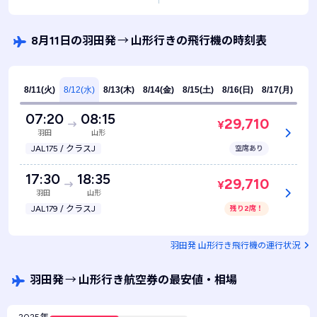
8月11日の羽田発
→
山形行きの飛行機の時刻表
8/11(火)
8/12(水)
8/13(木)
8/14(金)
8/15(土)
8/16(日)
8/17(月)
07:20
08:15
29,710
¥
羽田
山形
JAL175 / クラスJ
空席あり
17:30
18:35
29,710
¥
羽田
山形
JAL179 / クラスJ
残り2席！
羽田発 山形行き飛行機の運行状況
羽田発
→
山形行き航空券の最安値・相場