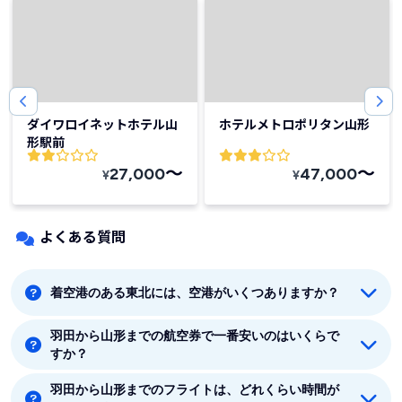
ダイワロイネットホテル山
ホテルメトロポリタン山形
形駅前
〜
〜
27,000
47,000
¥
¥
よくある質問
着空港のある東北には、空港がいくつありますか？
羽田から山形までの航空券で一番安いのはいくらで
着空港のある東北には9つの空港があります。青森、三
すか？
沢、花巻、仙台、秋田、大館、山形、庄内、福島です。
羽田から山形までのフライトは、どれくらい時間が
羽田から山形までの最安値はJAL(日本航空)の10460円