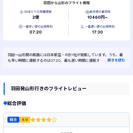
羽田から山形のフライト情報
1日あたりの発着便数
航空券の最安値
2便
10460円~
一番早い便の出発時刻
一番遅い便の出発時刻
07:20
17:30
羽田～山形間の航路には
日本航空・
の計1社が就航しています。うち、最
…
続きを読む
も早い時間に運航するのは07:20、最も遅い時間に運航するのは17:30で
す。また、最も安く運航するのは日本航空です。
羽田発山形行きのフライトレビュー
総合評価
総合
4.0