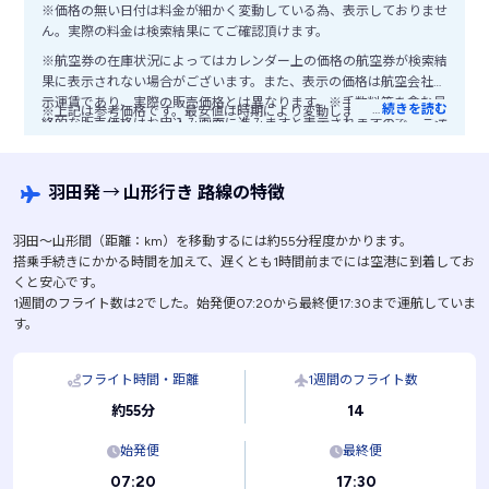
※価格の無い日付は料金が細かく変動している為、表示しておりませ
ん。実際の料金は検索結果にてご確認頂けます。
※航空券の在庫状況によってはカレンダー上の価格の航空券が検索結
果に表示されない場合がございます。また、表示の価格は航空会社公
示運賃であり、実際の販売価格とは異なります。※手数料等を含む最
…
続きを読む
※上記は参考価格です。最安値は時期により変動します。
終的な販売価格はお申込み画面に進みますと表示されますので、ご注
意ください。
羽田発
→
山形行き 路線の特徴
羽田〜山形間（距離：km）を移動するには約55分程度かかります。
搭乗手続きにかかる時間を加えて、遅くとも1時間前までには空港に到着してお
くと安心です。
1週間のフライト数は2でした。始発便07:20から最終便17:30まで運航していま
す。
フライト時間・距離
1週間のフライト数
14
約55分
始発便
最終便
07:20
17:30