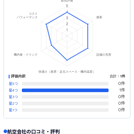
評価内訳
合計：
1件
0件
星5つ
1件
星4つ
0件
星3つ
0件
星2つ
0件
星1つ
航空会社の口コミ・評判