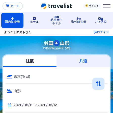
カート
ポイント
航空券＋
JR+宿泊
国内航空券
ホテル
海外航空券
ホテル
ようこそ
ゲスト
さん
ログイン
羽田空港発→山形空港行きの格安航空券・飛行機・LCC予約
羽田
山形
の格安航空券を予約
往復
片道
東京(羽田)
山形
2026/08/11 → 2026/08/12