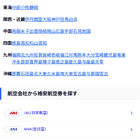
東海
中部
小牧
静岡
関西・近畿
伊丹
関空
大阪
神戸
但馬
白浜
中国
鳥取
米子
出雲
隠岐
岡山
広島
宇部
石見
岩国
四国
徳島
高松
松山
高知
九州
福岡
北九州
佐賀
長崎
壱岐
福江
対馬
熊本
大分
宮崎
鹿児島
奄美
沖永良部
喜界島
種子島
徳之島
屋久島
与論島
天草
沖縄
那覇
石垣島
北大東
久米島
南大東
宮古島
与那国
宮古
航空会社から格安航空券を探す
JAL(日本航空)
ANA(全日空)