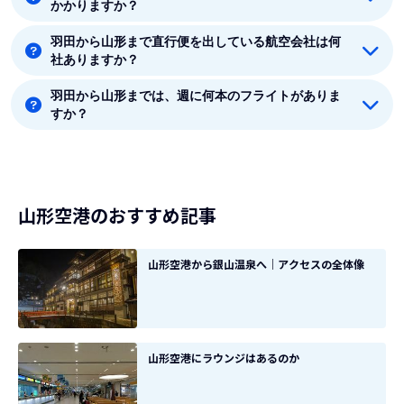
かかりますか？
です。
羽田から山形まで直行便を出している航空会社は何
羽田から山形まで平均フライト時間は約55分です。
社ありますか？
羽田から山形までは、週に何本のフライトがありま
羽田から山形まで直行便を出している航空会社は1社あ
すか？
ります。
8月時点では、羽田から山形までは毎週14本のフライト
があります。
山形空港のおすすめ記事
山形空港から銀山温泉へ｜アクセスの全体像
山形空港にラウンジはあるのか