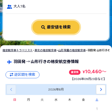
大人1名
最安値を検索
格安航空券トラベリスト
>
東北の格安航空券
>
山形発着の格安航空券
>
羽田発 山形行きの
羽田発
→
山形行きの格安航空券情報
10,460
〜
¥
最安値
逆区間を検索
【2026年09月23日など】
2026年
8月
日
月
火
水
木
金
土
1