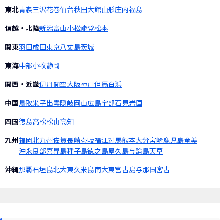
東北
青森
三沢
花巻
仙台
秋田
大館
山形
庄内
福島
信越・北陸
新潟
富山
小松
能登
松本
関東
羽田
成田
東京
八丈島
茨城
東海
中部
小牧
静岡
関西・近畿
伊丹
関空
大阪
神戸
但馬
白浜
中国
鳥取
米子
出雲
隠岐
岡山
広島
宇部
石見
岩国
四国
徳島
高松
松山
高知
九州
福岡
北九州
佐賀
長崎
壱岐
福江
対馬
熊本
大分
宮崎
鹿児島
奄美
沖永良部
喜界島
種子島
徳之島
屋久島
与論島
天草
沖縄
那覇
石垣島
北大東
久米島
南大東
宮古島
与那国
宮古