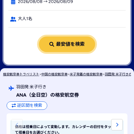
2026/08/08 → 2026/08/09
大人1名
最安値を検索
格安航空券トラベリスト
>
中国の格安航空券
>
米子発着の格安航空券
>
羽田発 米子行きの
羽田発 米子行き
ANA
（全日空）
の格安航空券
逆区間を検索
価格は搭乗日によって変動します。カレンダーの日付をタップし
て搭乗日をお選びください。