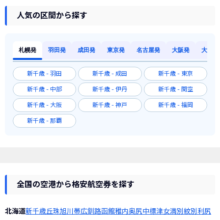
人気の区間から探す
札幌発
羽田発
成田発
東京発
名古屋発
大阪発
大阪発
新千歳 - 羽田
新千歳 - 成田
新千歳 - 東京
新千歳 - 中部
新千歳 - 伊丹
新千歳 - 関空
新千歳 - 大阪
新千歳 - 神戸
新千歳 - 福岡
新千歳 - 那覇
全国の空港から格安航空券を探す
北海道
新千歳
丘珠
旭川
帯広
釧路
函館
稚内
奥尻
中標津
女満別
紋別
利尻