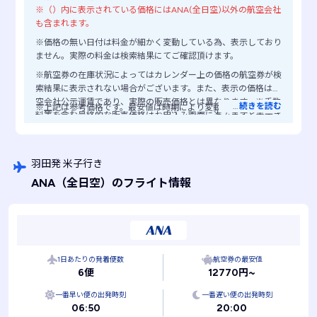
※（）内に表示されている価格にはANA(全日空)以外の航空会社
も含まれます。
※価格の無い日付は料金が細かく変動している為、表示しており
ません。実際の料金は検索結果にてご確認頂けます。
※航空券の在庫状況によってはカレンダー上の価格の航空券が検
索結果に表示されない場合がございます。また、表示の価格は航
空会社公示運賃であり、実際の販売価格とは異なります。※手数
…
続きを読む
※上記は参考価格です。最安値は時期により変動します。
料等を含む最終的な販売価格はお申込み画面に進みますと表示さ
れますので、ご注意ください。
羽田発 米子行き
ANA
（全日空）
のフライト情報
1日あたりの発着便数
航空券の最安値
6便
12770円~
一番早い便の出発時刻
一番遅い便の出発時刻
06:50
20:00