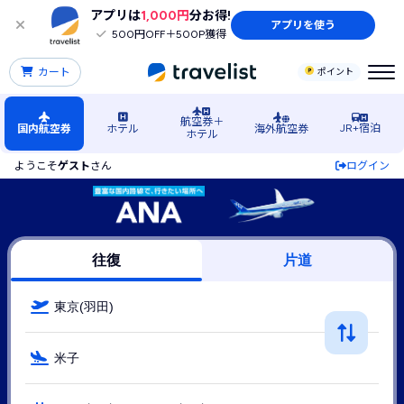
アプリは
1,000円
分お得!
アプリを使う
500円OFF＋500P獲得
カート
ポイント
航空券＋
JR+宿泊
国内航空券
ホテル
海外航空券
ホテル
ようこそ
ゲスト
さん
ログイン
羽田空港発→米子空港行きANA（ANA(全日空)）の格安航空券
往復
片道
東京(羽田)
米子