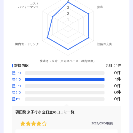
評価内訳
合計：
1件
0件
星5つ
1件
星4つ
0件
星3つ
0件
星2つ
0件
星1つ
羽田発 米子行き 全日空の口コミ一覧
2023/05/01投稿