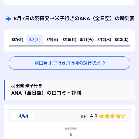
8月7日の羽田発
→
米子行きのANA
（全日空）
の時刻表
8/7(金)
8/8(土)
8/9(日)
8/10(月)
8/11(火)
8/12(水)
8/13(木)
羽田発 米子行き飛行機の運行状況
羽田発 米子行き
ANA
（全日空）
の口コミ・評判
4.0
総合