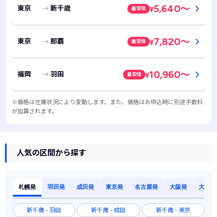
5,640
～
東京
新千歳
最安値
¥
7,820
～
東京
那覇
最安値
¥
10,960
～
福岡
羽田
最安値
¥
※価格は在庫状況により変動します。また、価格はお申込時に別途手数料
が加算されます。
人気の区間から探す
札幌発
羽田発
成田発
東京発
名古屋発
大阪発
大阪発
新千歳 - 羽田
新千歳 - 成田
新千歳 - 東京