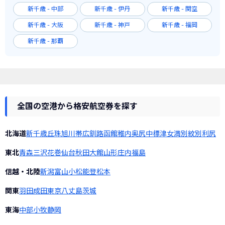
新千歳 - 中部
新千歳 - 伊丹
新千歳 - 関空
新千歳 - 大阪
新千歳 - 神戸
新千歳 - 福岡
新千歳 - 那覇
全国の空港から格安航空券を探す
北海道
新千歳
丘珠
旭川
帯広
釧路
函館
稚内
奥尻
中標津
女満別
紋別
利尻
東北
青森
三沢
花巻
仙台
秋田
大館
山形
庄内
福島
信越・北陸
新潟
富山
小松
能登
松本
関東
羽田
成田
東京
八丈島
茨城
東海
中部
小牧
静岡