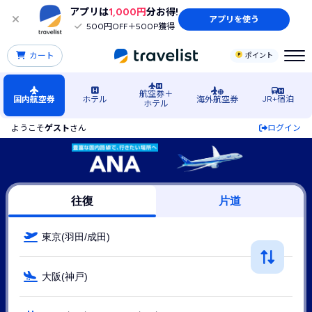
アプリは
1,000円
分お得!
アプリを使う
500円OFF＋500P獲得
カート
ポイント
航空券＋
JR+宿泊
国内航空券
ホテル
海外航空券
ホテル
ようこそ
ゲスト
さん
ログイン
東京発→神戸空港行きANA（ANA(全日空)）の格安航空券・飛
往復
片道
東京(羽田/成田)
大阪(神戸)