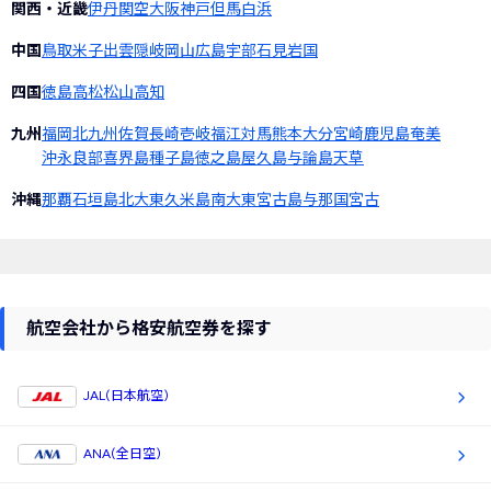
関西・近畿
伊丹
関空
大阪
神戸
但馬
白浜
中国
鳥取
米子
出雲
隠岐
岡山
広島
宇部
石見
岩国
四国
徳島
高松
松山
高知
九州
福岡
北九州
佐賀
長崎
壱岐
福江
対馬
熊本
大分
宮崎
鹿児島
奄美
沖永良部
喜界島
種子島
徳之島
屋久島
与論島
天草
沖縄
那覇
石垣島
北大東
久米島
南大東
宮古島
与那国
宮古
航空会社から格安航空券を探す
JAL(日本航空)
ANA(全日空)