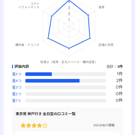
評価内訳
合計：
3件
1件
星5つ
2件
星4つ
0件
星3つ
0件
星2つ
0件
星1つ
東京発 神戸行き 全日空の口コミ一覧
2023/06/11投稿