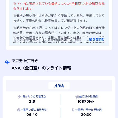
※（）内に表示されている価格にはANA(全日空)以外の航空会社
も含まれます。
※価格の無い日付は料金が細かく変動している為、表示しており
ません。実際の料金は検索結果にてご確認頂けます。
※航空券の在庫状況によってはカレンダー上の価格の航空券が検
索結果に表示されない場合がございます。また、表示の価格は航
空会社公示運賃であり、実際の販売価格とは異なります。※手数
…
続きを読む
※上記は参考価格です。最安値は時期により変動します。
料等を含む最終的な販売価格はお申込み画面に進みますと表示さ
れますので、ご注意ください。
東京発 神戸行き
ANA
（全日空）
のフライト情報
1日あたりの発着便数
航空券の最安値
2便
10870円~
一番早い便の出発時刻
一番遅い便の出発時刻
06:40
20:30