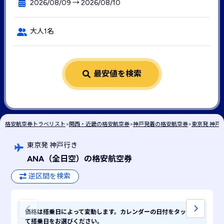
2026/08/09 → 2026/08/10
大人1名
最安値を検索
格安航空券トラベリスト
>
関西・近畿の格安航空券
>
神戸発着の格安航空券
>
東京発 神戸
東京発 神戸行き
ANA
（全日空）
の格安航空券
逆区間を検索
価格は搭乗日によって変動します。カレンダーの日付をタップし
て搭乗日をお選びください。