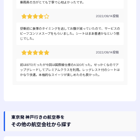
乗務員の方がとても丁寧で心地よかったです。
2022/09/14投稿
搭乗前に食事のタイミングを逃してお腹が減っていたので、サービスの
ビーフコンソメスープをもらいました。シートはまあ普通かなという感
じでした。
2022/09/14投稿
前はB772だったが今回は国際線仕様のA320だった。せっかくなのでア
ップグレードしてプレミアムクラスを利用。レッグレスト付のシートは
かなり快適。本格的なスイーツが楽しめたのも良かった。
東京発 神戸行きの航空券を
その他の航空会社から探す