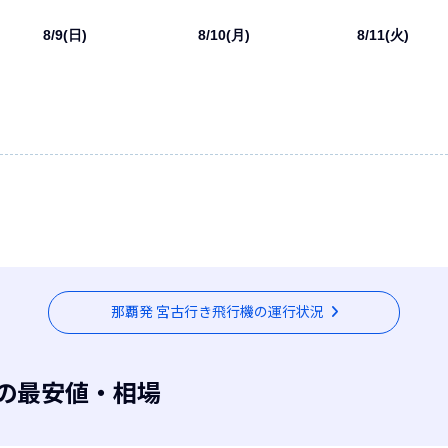
8/9(日)
8/10(月)
8/11(火)
那覇発 宮古行き飛行機の運行状況
の最安値・相場