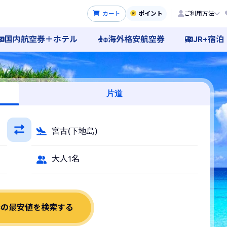
カート
ポイント
ご利用方法
国内航空券＋ホテル
海外格安航空券
JR+宿泊
飛行機・LCC予約
片道
宮古(下地島)
大人1名
券の最安値を検索する