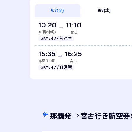
8/7(金)
8/8(土)
10:20
11:10
那覇(沖縄)
宮古
SKY543 / 普通席
15:35
16:25
那覇(沖縄)
宮古
SKY547 / 普通席
那覇発
→
宮古行き航空券