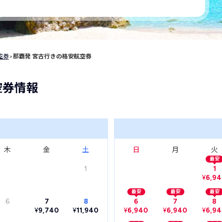
空券
>
那覇発 宮古行きの格安航空券
空券情報
木
金
土
日
月
火
最安
1
1
¥
6,9
最安
最安
最安
6
7
8
6
7
8
¥
9,740
¥
11,940
¥
6,940
¥
6,940
¥
6,9