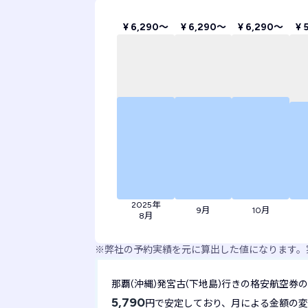
¥ 6,290〜
¥ 6,290〜
¥ 6,290〜
¥ 
2025年
9月
10月
8月
※
弊社の予約実績を元に算出した値になります。
那覇(沖縄)発宮古(下地島)行きの格安航空券
5,790
円で安定しており、月による金額の変