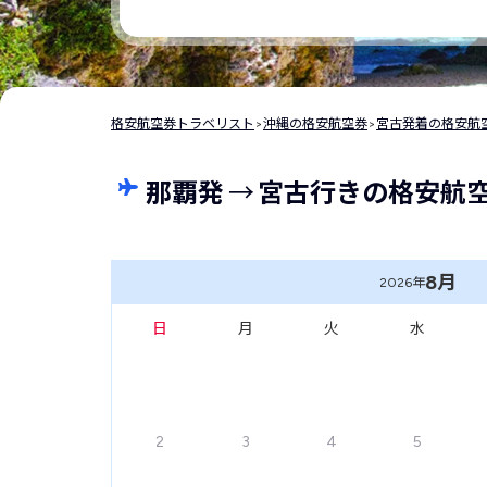
格安航空券トラベリスト
>
沖縄の格安航空券
>
宮古発着の格安航
那覇発
→
宮古行きの格安航
8月
2026年
日
月
火
水
2
3
4
5