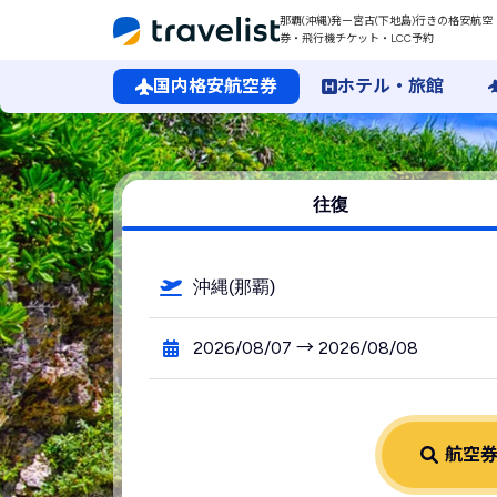
那覇(沖縄)発ー宮古(下地島)行きの格安航空
券・飛行機チケット・LCC予約
国内格安航空券
ホテル・旅館
那覇（沖縄）空港発→宮古（下地島）空港行きの格安航空券・
往復
沖縄(那覇)
2026/08/07 → 2026/08/08
航空