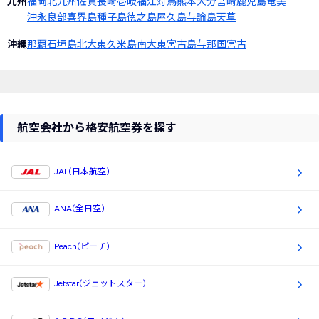
九州
福岡
北九州
佐賀
長崎
壱岐
福江
対馬
熊本
大分
宮崎
鹿児島
奄美
沖永良部
喜界島
種子島
徳之島
屋久島
与論島
天草
沖縄
那覇
石垣島
北大東
久米島
南大東
宮古島
与那国
宮古
航空会社から格安航空券を探す
JAL(日本航空)
ANA(全日空)
Peach(ピーチ)
Jetstar(ジェットスター)