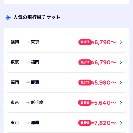
人気の飛行機チケット
6,790
～
福岡
東京
最安値
¥
6,790
～
東京
福岡
最安値
¥
5,980
～
福岡
那覇
最安値
¥
5,640
～
東京
新千歳
最安値
¥
7,820
～
東京
那覇
最安値
¥