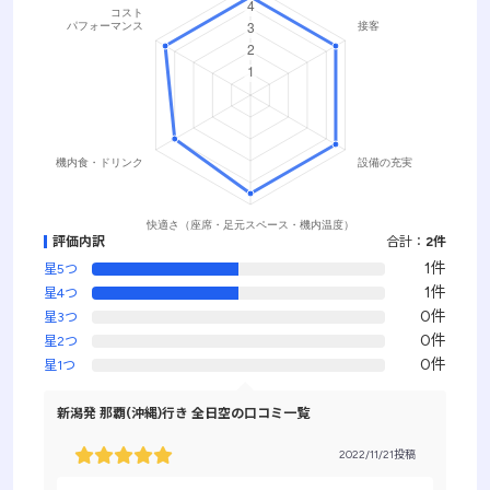
評価内訳
合計：
2件
1件
星5つ
1件
星4つ
0件
星3つ
0件
星2つ
0件
星1つ
新潟発 那覇(沖縄)行き 全日空の口コミ一覧
2022/11/21投稿