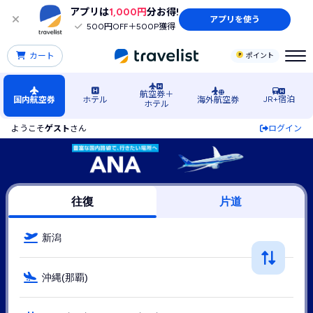
アプリは
1,000円
分お得!
アプリを使う
500円OFF＋500P獲得
カート
ポイント
航空券＋
JR+宿泊
国内航空券
ホテル
海外航空券
ホテル
ようこそ
ゲスト
さん
ログイン
新潟空港発→那覇（沖縄）空港行きANA（ANA(全日空)）の
往復
片道
新潟
沖縄(那覇)