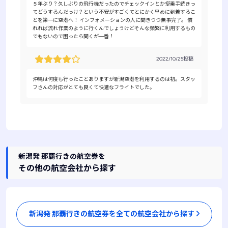
５年ぶり？久しぶりの飛行機だったのでチェックインとか搭乗手続きっ
てどうするんだっけ？という不安がすごくてとにかく早めに到着するこ
とを第一に空港へ！ インフォメーションの人に聞きつつ無事完了。 慣
れれば流れ作業のように行くんでしょうけどそんな頻繁に利用するもの
でもないので困ったら聞くが一番！
2022/10/25投稿
沖縄は何度も行ったことありますが新潟空港を利用するのは初。スタッ
フさんの対応がとても良くて快適なフライトでした。
新潟発 那覇行きの航空券を
その他の航空会社から探す
新潟発 那覇行きの航空券を全ての航空会社から探す