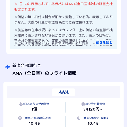
※（）内に表示されている価格にはANA(全日空)以外の航空会社
も含まれます。
※価格の無い日付は料金が細かく変動している為、表示しており
ません。実際の料金は検索結果にてご確認頂けます。
※航空券の在庫状況によってはカレンダー上の価格の航空券が検
索結果に表示されない場合がございます。また、表示の価格は航
空会社公示運賃であり、実際の販売価格とは異なります。※手数
…
続きを読む
※上記は参考価格です。最安値は時期により変動します。
料等を含む最終的な販売価格はお申込み画面に進みますと表示さ
れますので、ご注意ください。
新潟発 那覇行き
ANA
（全日空）
のフライト情報
1日あたりの発着便数
航空券の最安値
1便
34120円~
一番早い便の出発時刻
一番遅い便の出発時刻
10:45
10:45