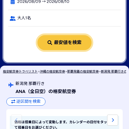
2026/08/09 → 2026/08/10
大人1名
最安値を検索
格安航空券トラベリスト
>
沖縄の格安航空券
>
那覇発着の格安航空券
>
新潟発 那覇行きの
新潟発 那覇行き
ANA
（全日空）
の格安航空券
逆区間を検索
価格は搭乗日によって変動します。カレンダーの日付をタップし
て搭乗日をお選びください。