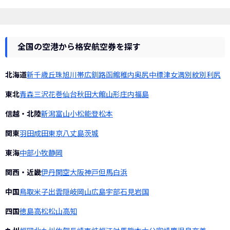
全国の空港から格安航空券を探す
北海道
新千歳
丘珠
旭川
帯広
釧路
函館
稚内
奥尻
中標津
女満別
紋別
利尻
東北
青森
三沢
花巻
仙台
秋田
大館
山形
庄内
福島
信越・北陸
新潟
富山
小松
能登
松本
関東
羽田
成田
東京
八丈島
茨城
東海
中部
小牧
静岡
関西・近畿
伊丹
関空
大阪
神戸
但馬
白浜
中国
鳥取
米子
出雲
隠岐
岡山
広島
宇部
石見
岩国
四国
徳島
高松
松山
高知