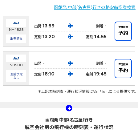
函館発 中部(名古屋)行きの格安航空券検索
13:59
-
出発
到着
空席照会
NH4828
予約
13:20
14:55
定刻
定刻
出発済み
-
-
出発
到着
空席照会
NH500
予約
18:10
19:45
定刻
定刻
遅延予定
なし
＊上記の時刻表・運行状況情報はVariFlightによる提供です。
函館発 中部(名古屋)行き
航空会社別の飛行機の時刻表・運行状況