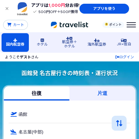
アプリは
1,000円
分お得!
アプリを使う
500円OFF＋500P獲得
カート
ポイント
航空券＋
JR+宿泊
国内航空券
ホテル
海外航空券
ホテル
ようこそ
ゲスト
さん
ログイン
函館発 名古屋行きの時刻表・運行状況
往復
片道
函館
名古屋(中部)