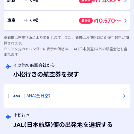
17,400
～
那覇
小松
最安値
¥
10,570
～
東京
小松
最安値
¥
※価格は在庫状況により変動します。また、価格はお申込時に別途手数料が加
算されます。
※リンク先のカレンダーに表示の価格は、JAL(日本航空)以外の航空会社も含
まれます
その他の航空会社から
小松行きの航空券を探す
ANA(全日空)
小松行き
JAL(日本航空)便の出発地を選択する