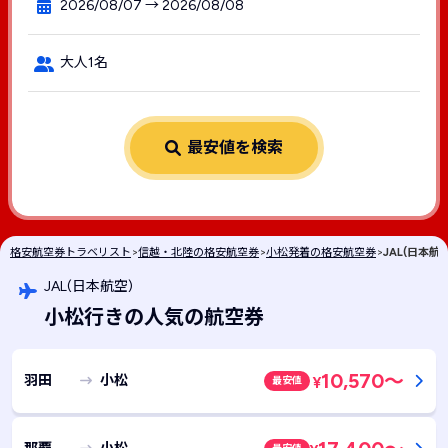
2026/08/07 → 2026/08/08
大人1名
最安値を検索
格安航空券トラベリスト
>
信越・北陸の格安航空券
>
小松発着の格安航空券
>
JAL(日本
JAL(日本航空)
小松行きの人気の航空券
10,570
～
羽田
小松
最安値
¥