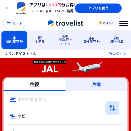
アプリは
1,000円
分お得!
アプリを使う
500円OFF＋500P獲得
カート
ポイント
航空券＋
JR+宿泊
国内航空券
ホテル
海外航空券
ホテル
ようこそ
ゲスト
さん
ログイン
小松（石川）空港行きJAL（JAL(日本航空)）の格安航空券・
往復
片道
出発空港を選ぶ
小松