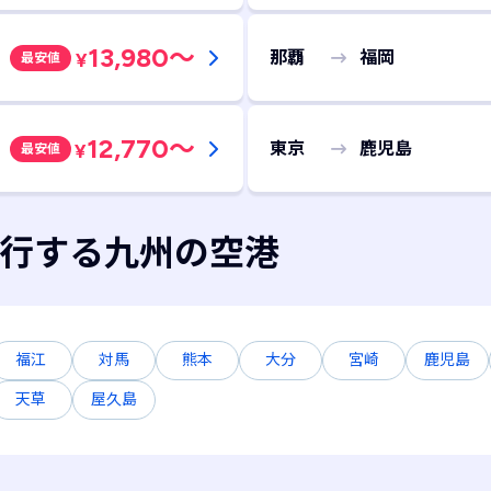
13,980
～
那覇
福岡
¥
最安値
12,770
～
東京
鹿児島
¥
最安値
行する九州の空港
福江
対馬
熊本
大分
宮崎
鹿児島
天草
屋久島