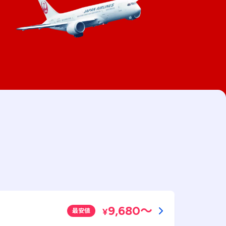
9,680
～
¥
最安値