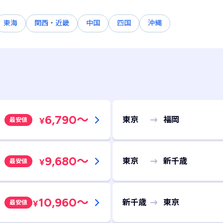
東海
関西・近畿
中国
四国
沖縄
6,790
～
東京
福岡
¥
最安値
9,680
～
東京
新千歳
¥
最安値
10,960
～
新千歳
東京
¥
最安値