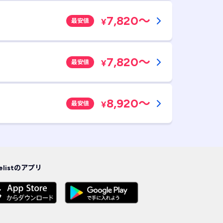
7,820
～
¥
最安値
7,820
～
¥
最安値
8,920
～
¥
最安値
velistのアプリ