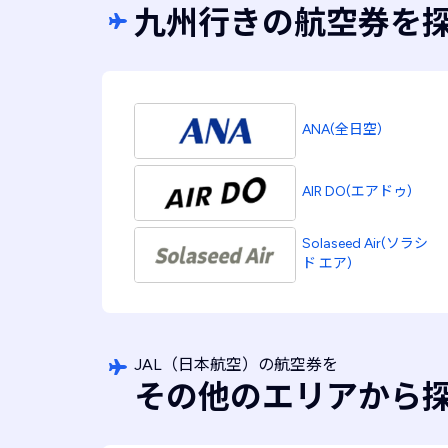
九州行きの航空券を
ANA(全日空)
AIR DO(エアドゥ)
Solaseed Air(ソラシ
ド エア)
JAL
（日本航空）
の航空券を
その他のエリアから