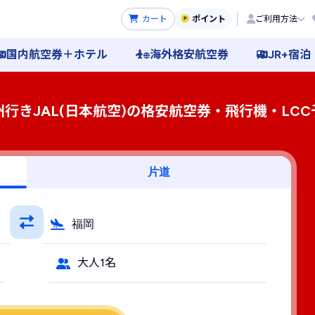
カート
ポイント
ご利用方法
国内航空券＋ホテル
海外格安航空券
JR+宿泊
州行きJAL(日本航空)の格安航空券・飛行機・LCC
片道
福岡
大人1名