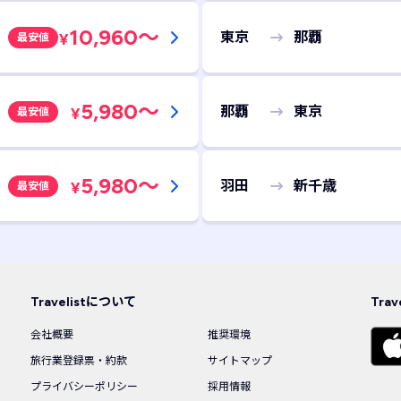
10,960
～
東京
那覇
¥
最安値
5,980
～
那覇
東京
¥
最安値
5,980
～
羽田
新千歳
¥
最安値
Travelistについて
Tra
会社概要
推奨環境
旅行業登録票・約款
サイトマップ
プライバシーポリシー
採用情報