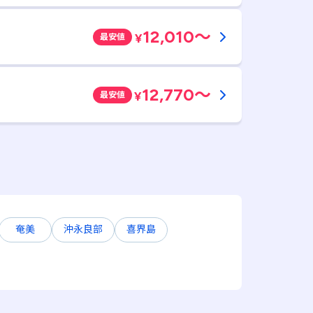
12,010
～
¥
最安値
12,770
～
¥
最安値
奄美
沖永良部
喜界島